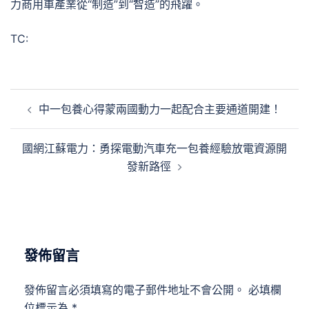
力商用車產業從“制造”到“智造”的飛躍。
TC:
文
中一包養心得蒙兩國動力一起配合主要通道開建！
章
導
國網江蘇電力：勇探電動汽車充一包養經驗放電資源開
覽
發新路徑
發佈留言
發佈留言必須填寫的電子郵件地址不會公開。
必填欄
位標示為
*