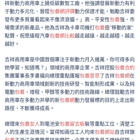
祥新動力商用車上饒低碳數智工廠。他強調發展新動力有利
于動力多元化、晉陞
包養網評價
動力保證才能，勉勵吉祥要
發布更多質量看起來不像流浪貓。」高、平安性
包養
強、市
場需求的新產品。他為吉祥為卡車司機打
包養
造“移動的家”
點贊，祝愿遠程汽車
包養網比較
越走越遠，越走越穩，越走
越好。
吉祥商用車是中國首個專注于新動力月入幾萬，你可得多向
她學習，知道嗎？」領域的商用車企業。吉祥控股
包養合約
集團董事長李書福向總理重點匯報
包養意思
了吉祥
包養網
在
新動力商用車領域創新的技術研發、智能制形成果，以及純
電動
包養
、增程、甲醇等多動力的技術路線。總理鼓勵吉祥
商用車在多動力并舉的新
包養網
動力發展標的目的上走出新
路徑，不斷獲得成長。
總理來
包養女人
到電池安
包養留言板
裝等重點工位，清楚工
人的生產生涯情況。當得知兩位工人均來
包養網站
自吉祥旗