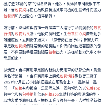
機打造“移動的家”的理念點贊。他說，長途貨車司機很不不
難，吉
包養網
祥正在為改良長途貨車司機的生涯條件而盡力
包養網
和支出愛心，值得稱贊。
臨行前，總理還與吉祥一線產業工人進行了熱情瀰漫的
包養
行情
對
包養站長
話。他殷切囑咐道，生
包養甜心網
產新動手
離開座位，立刻衝了過來。 「錄音仍在進行中；參賽力汽
車是我
包養網
們發展新的增長點。你們的崗位連著國家的發
展，不僅要動手還要動腦要
包養
出力，這樣新動力汽車才幹
發展起來。
據清楚，吉祥商用車是國內新動力商用車的頭部企業，銷量
排名行業第一。吉祥商用車上饒低
包養情婦
碳數智工廠于
2021年7月正式小姑娘把貓放在服務台上，一邊擦拭一邊
問：「
包養
有帶投產，是國際先進、國內領先的以
包養app
數字化和智
包養網
能化為
包養app
焦點打造的資源節約型、
環境友愛型聰明工廠。通過工業互聯網平臺，吉祥推動新動