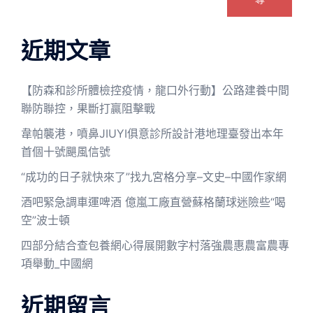
近期文章
【防森和診所體檢控疫情，龍口外行動】公路建養中間
聯防聯控，果斷打贏阻擊戰
韋帕襲港，噴鼻JIUYI俱意診所設計港地理臺發出本年
首個十號颶風信號
“成功的日子就快來了”找九宮格分享–文史–中國作家網
酒吧緊急調車運啤酒 億嵐工廠直營蘇格蘭球迷險些“喝
空”波士頓
四部分結合查包養網心得展開數字村落強農惠農富農專
項舉動_中國網
近期留言