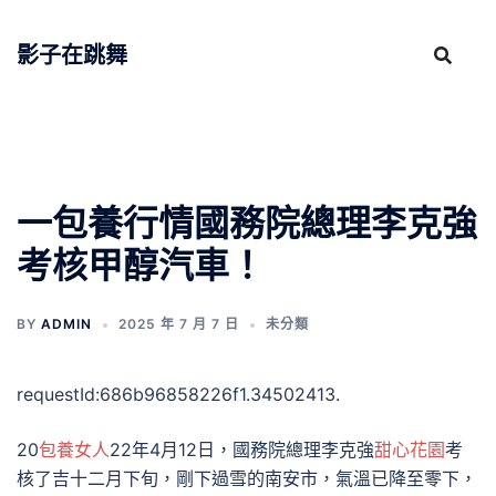
跳
至
影子在跳舞
主
要
內
容
一包養行情國務院總理李克強
考核甲醇汽車！
BY
ADMIN
2025 年 7 月 7 日
未分類
requestId:686b96858226f1.34502413.
20
包養女人
22年4月12日，國務院總理李克強
甜心花園
考
核了吉十二月下旬，剛下過雪的南安市，氣溫已降至零下，