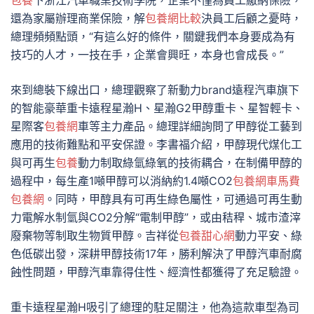
包養
下浙江汽車職業技術學院，企業不僅為員工繳納保險，
還為家屬辦理商業保險，解
包養網比較
決員工后顧之憂時，
總理頻頻點頭，“有這么好的條件，關鍵我們本身要成為有
技巧的人才，一技在手，企業會興旺，本身也會成長。”
來到總裝下線出口，總理觀察了新動力brand遠程汽車旗下
的智能豪華重卡遠程星瀚H、星瀚G2甲醇重卡、星智輕卡、
星際客
包養網
車等主力產品。總理詳細詢問了甲醇從工藝到
應用的技術難點和平安保證。李書福介紹，甲醇現代煤化工
與可再生
包養
動力制取綠氫綠氧的技術耦合，在制備甲醇的
過程中，每生產1噸甲醇可以消納約1.4噸CO2
包養網車馬費
包養網
。同時，甲醇具有可再生綠色屬性，可通過可再生動
力電解水制氫與CO2分解“電制甲醇”，或由秸稈、城市渣滓
廢棄物等制取生物質甲醇。吉祥從
包養甜心網
動力平安、綠
色低碳出發，深耕甲醇技術17年，勝利解決了甲醇汽車耐腐
蝕性問題，甲醇汽車靠得住性、經濟性都獲得了充足驗證。
重卡遠程星瀚H吸引了總理的駐足關注，他為這款車型為司