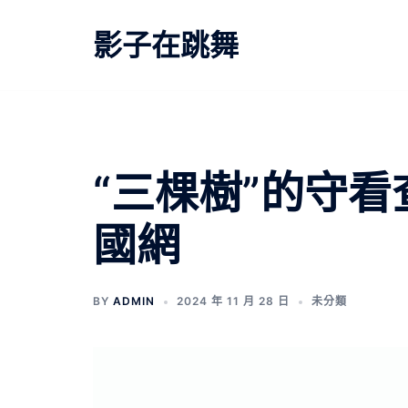
跳
至
影子在跳舞
主
要
內
容
“三棵樹”的守
國網
BY
ADMIN
2024 年 11 月 28 日
未分類