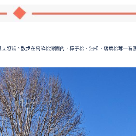
”挺立照舊。散步在萬畝松濤園內，樟子松、油松、落葉松等一看