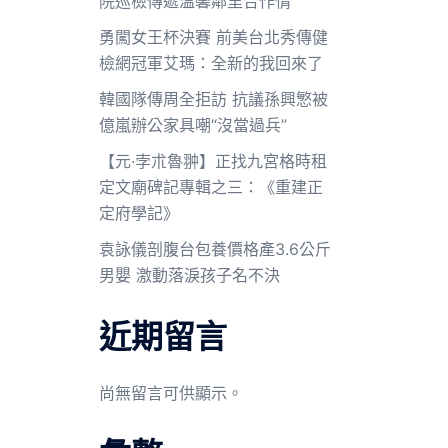
院巡檢傳遞溫馨鄰里合作情
勇闖女王杯決賽 前美台北秀傳健
檢網冠軍艾瑪：全新的我回來了
韓國隊傳周全拒訪 抗議孫興慜被
億嵐辦公家具嘲“沒當過兵”
【元·孛朮魯翀】正找九宮格時租
定文廟碑記專輯之三：《重建正
定府學記》
袁詠儀剖腹台包養價格產3.6公斤
男嬰 激動落淚孩子名不決
近期留言
尚無留言可供顯示。