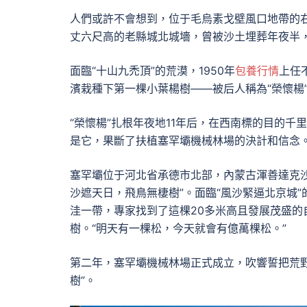
人們或許不會想到，位于毛烏素戈壁風口地帶的右
丈六尺高的老縣城北城墻，曾被沙土埋葬年夜半，
面臨“十山九禿頂”的荒漠，1950年
包養行情
上任
濱栽種下第一棵小葉楊樹——被后人稱為“榮懷楊
“榮懷楊”扎根年夜地11年后，在西南標的目的
是它，果斷了扶植塞罕壩機械林場的決計和信念
塞罕壩位于河北省承德市北部，內蒙古渾善達克沙
沙遮天日，飛鳥無棲樹”。面臨“風沙緊逼北京城”
洼一帶，專家找到了這棵20多米高且發展茂盛
樹。“明天有一棵松，今天就會有億萬棵松。”
第二年，塞罕壩機械林場正式成立，吹響誓把荒
樹”。