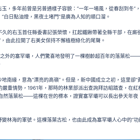
玉，多年前曾是另普通樣子容貌：“一年一場風，從春刮到冬”
“白日點油燈，黑夜土堵門”是廣為人知的順口溜。
不久的右玉首任縣委書記張榮懷，扛起鐵鍬帶著全縣干部，在廝
”，由此拉開了右美女保持不懈植樹綠化的尾聲。
千里之外的塞罕壩，人們驚喜地發明了一棵樹齡超百年的落葉松—
。
地南緣，意為“漂亮的高嶺”。但是，新中國成立之初，這里卻“
的嚴重情勢，1961年，那時的林業部派出查詢拜訪組踏查，在紅
的自然落葉松——這棵在世的標本，證實塞罕壩可以長出參天年夜
野變林海的軍號。這棵落葉古松，也由此成為塞罕壩人心中的“功