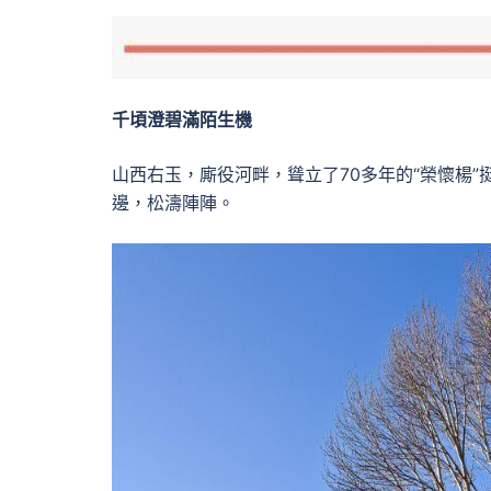
千頃澄碧滿陌生機
山西右玉，廝役河畔，聳立了70多年的“榮懷楊
邊，松濤陣陣。