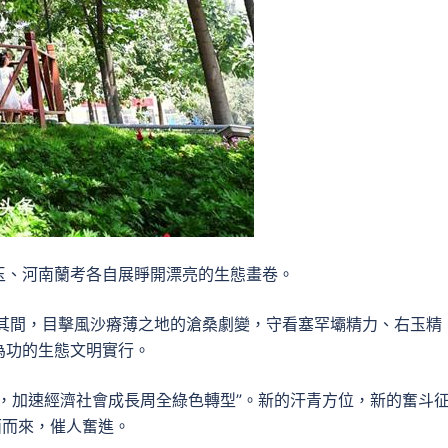
玉、河南蘭考各自展睜開漂亮的生態畫卷。
聳立其間，目擊風沙瘠薄之地的滄桑劇變，守看塞罕壩精力、右玉精
為功的生態文明實行。
，加速經濟社會成長周全綠色轉型”。新的汗青方位，新的奮斗
面而來，催人奮進。