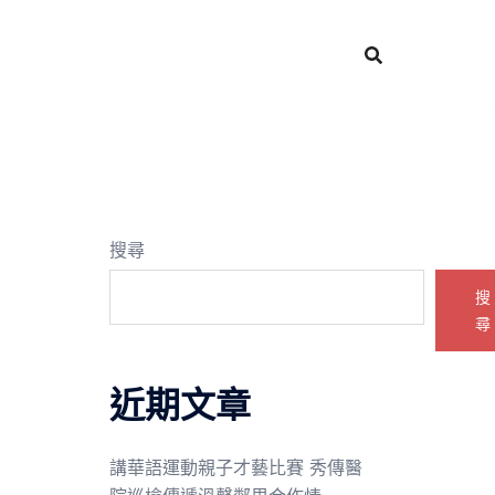
搜尋
搜
尋
近期文章
講華語運動親子才藝比賽 秀傳醫