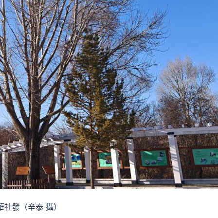
新華社發（辛泰 攝）