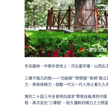
冬染霜林，中華年夜地上，河北塞罕壩、山西右
三棵不服凡的樹——“功勛樹”“榮懷楊”“焦桐”
力、焦裕祿精力，鼓勵一代又一代人停止著久久
黨的二十屆三中全會明白請求“聚焦扶植漂亮中國
程，再次走近“三棵樹”，耐久彌新的精力之力劈