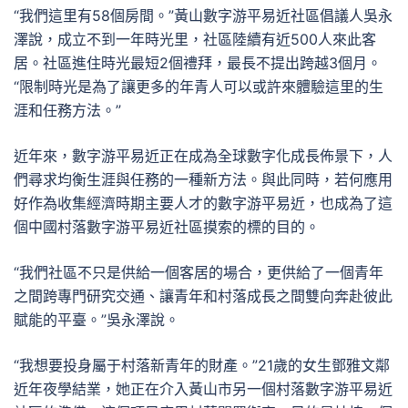
“我們這里有58個房間。”黃山數字游平易近社區倡議人吳永
澤說，成立不到一年時光里，社區陸續有近500人來此客
居。社區進住時光最短2個禮拜，最長不提出跨越3個月。
“限制時光是為了讓更多的年青人可以或許來體驗這里的生
涯和任務方法。”
近年來，數字游平易近正在成為全球數字化成長佈景下，人
們尋求均衡生涯與任務的一種新方法。與此同時，若何應用
好作為收集經濟時期主要人才的數字游平易近，也成為了這
個中國村落數字游平易近社區摸索的標的目的。
“我們社區不只是供給一個客居的場合，更供給了一個青年
之間跨專門研究交通、讓青年和村落成長之間雙向奔赴彼此
賦能的平臺。”吳永澤說。
“我想要投身屬于村落新青年的財產。”21歲的女生鄧雅文鄰
近年夜學結業，她正在介入黃山市另一個村落數字游平易近