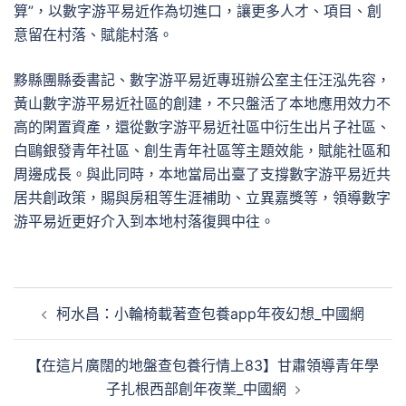
算”，以數字游平易近作為切進口，讓更多人才、項目、創
意留在村落、賦能村落。
黟縣團縣委書記、數字游平易近專班辦公室主任汪泓先容，
黃山數字游平易近社區的創建，不只盤活了本地應用效力不
高的閑置資產，還從數字游平易近社區中衍生出片子社區、
白鷗銀發青年社區、創生青年社區等主題效能，賦能社區和
周邊成長。與此同時，本地當局出臺了支撐數字游平易近共
居共創政策，賜與房租等生涯補助、立異嘉獎等，領導數字
游平易近更好介入到本地村落復興中往。
文
柯水昌：小輪椅載著查包養app年夜幻想_中國網
章
導
【在這片廣闊的地盤查包養行情上83】甘肅領導青年學
覽
子扎根西部創年夜業_中國網