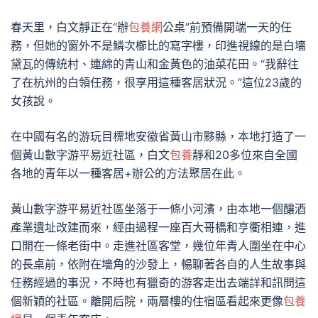
春天里，白文靜正在“辦
包養網
公桌”前預備開端一天的任
務，但她的窗外不是鱗次櫛比的寫字樓，印進視線的是白墻
黛瓦的傳統村、連綿的青山和金黃色的油菜花田。“我辭往
了在杭州的白領任務，很享用這種客居狀況。”這位23歲的
女孩說。
在中國有名的游玩目標地安徽省黃山市黟縣，本地打造了一
個黃山數字游平易近社區，白文
包養
靜和20多位來自全國
各地的青年以一種客居+辦公的方法聚居在此。
黃山數字游平易近社區坐落于一條小河濱，由本地一個釀酒
產業遺址改建而來，經由過程一座百大哥橋和亨衢相連，進
口開在一條老街中。走進社區客堂，幾位年青人圍坐在中心
的長桌前，依附在墻角的沙發上，暢聊著各自的人生故事與
任務經過的事況，不時也有獵奇的游客走出去端詳和訊問這
個新穎的社區。離開后院，兩層樓的住宿區看起來更像
包養