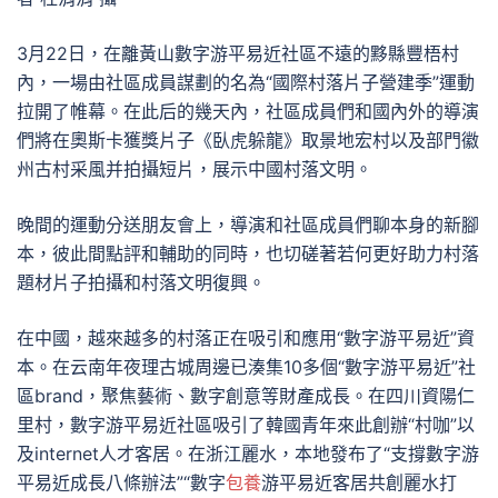
3月22日，在離黃山數字游平易近社區不遠的黟縣豐梧村
內，一場由社區成員謀劃的名為“國際村落片子營建季”運動
拉開了帷幕。在此后的幾天內，社區成員們和國內外的導演
們將在奧斯卡獲獎片子《臥虎躲龍》取景地宏村以及部門徽
州古村采風并拍攝短片，展示中國村落文明。
晚間的運動分送朋友會上，導演和社區成員們聊本身的新腳
本，彼此間點評和輔助的同時，也切磋著若何更好助力村落
題材片子拍攝和村落文明復興。
在中國，越來越多的村落正在吸引和應用“數字游平易近”資
本。在云南年夜理古城周邊已湊集10多個“數字游平易近”社
區brand，聚焦藝術、數字創意等財產成長。在四川資陽仁
里村，數字游平易近社區吸引了韓國青年來此創辦“村咖”以
及internet人才客居。在浙江麗水，本地發布了“支撐數字游
平易近成長八條辦法”“數字
包養
游平易近客居共創麗水打