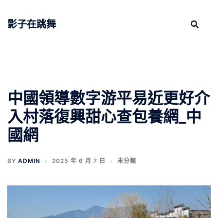
跳
至
影子在跳舞
主
要
內
容
中國領導數字游平易近更好介
入村落復興甜心查包養網_中
國網
BY
ADMIN
2025 年 6 月 7 日
未分類