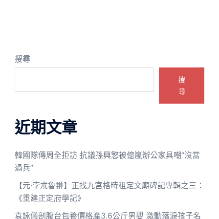
搜尋
搜
尋
近期文章
韓國隊傳周全拒訪 抗議孫興慜被億嵐辦公家具嘲“沒當
過兵”
【元·孛朮魯翀】正找九宮格時租定文廟碑記專輯之三：
《重建正定府學記》
袁詠儀剖腹台包養價格產3.6公斤男嬰 激動落淚孩子名