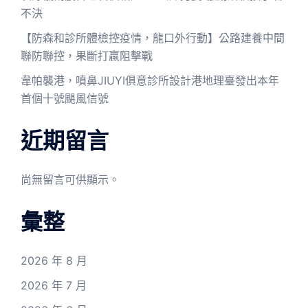
不決
【防森和診所體檢控疫情，龍口外行動】公路建養中間
聯防聯控，果斷打贏阻擊戰
韋帕襲港，噴鼻JIUYI俱意診所設計港地理臺發出本年
首個十號颶風信號
近期留言
尚無留言可供顯示。
彙整
2026 年 8 月
2026 年 7 月