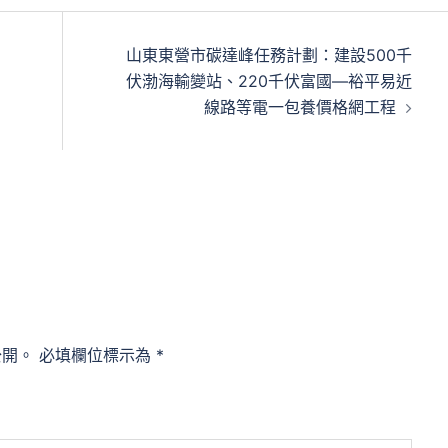
山東東營市碳達峰任務計劃：建設500千
伏渤海輸變站、220千伏富國—裕平易近
線路等電一包養價格網工程
公開。
必填欄位標示為
*