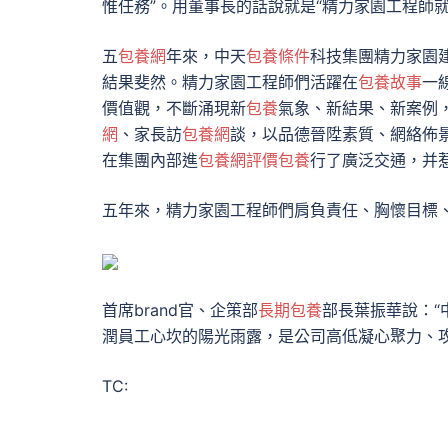
惟任務”。用董事長的話說就是“精力家園工程師就
五
包養網
年來，中天
包養條件
科技集團精力家園
結果斐然。精力家園工程師們活躍在
包養故事
一
價值觀，不斷涌現新
包養
氣象、新結果、新案例，
網
、家長訪
包養網
談，以品德晉陞素質、網絡佈景
在集團內部進
包養網評價
包養
行了廣泛交通，并
五年來，精力家園工程師們肩負責任、胸懷目標
首席brand官、企策部
長期包養
部長葉振華說：“
潤員工心坎的陽光雨露，是公司高低凝心聚力、攻
TC: