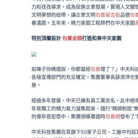
力和孜孜尋求，成為促進企業發展，實現人文關
文明夢想的紐帶，讓企業文明
包養留言板
品德
包
春滿園。五年來，精力家園工程師們在中天家園
特別頂層設計
包養金額
打造和美中天家園
前陣子你媽還說，你都當經
包養
理了？」中天科
各級宣傳部門的充足確定。集團董事長薛濟萍也贊
景。
經過多年發展，中天已擁有員工萬余名，此中絕
年夜職工的精力氣力凝集起來，踐行“精細制造”
的偉年夜宏愿中，集團領導層適時
包養網
發布了
中天科技集團在其旗下50家子公司、工廠中均設