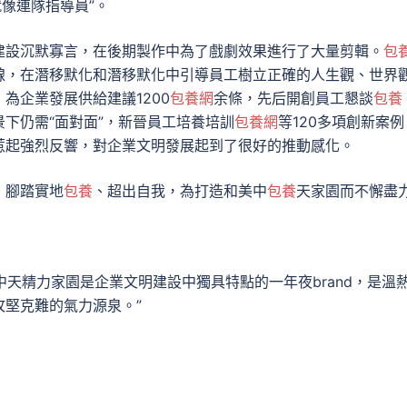
像連隊指導員”。
建設沉默寡言，在後期製作中為了戲劇效果進行了大量剪輯。
包
線，在潛移默化和潛移默化中引導員工樹立正確的人生觀、世界
為企業發展供給建議1200
包養網
余條，先后開創員工懇談
包養
下仍需“面對面”，新晉員工培養培訓
包養網
等120多項創新案例
惹起強烈反響，對企業文明發展起到了很好的推動感化。
、腳踏實地
包養
、超出自我，為打造和美中
包養
天家園而不懈盡
中天精力家園是企業文明建設中獨具特點的一年夜brand，是溫
堅克難的氣力源泉。”