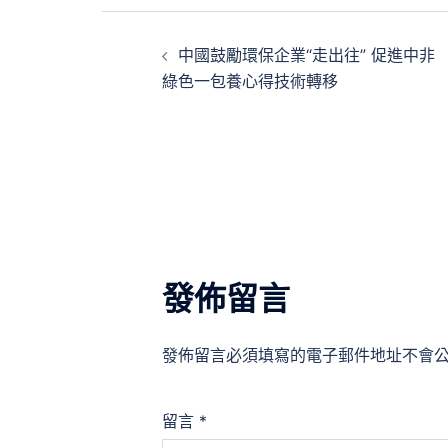
文
中國鼓勵環保企業“走出往” 促進中非
章
綠色一包養心得技術轉移
導
覽
發佈留言
發佈留言必須填寫的電子郵件地址不會
留言
*