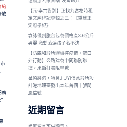
億嵐辦公家具嘲“沒當過兵”
合約
【元·孛朮魯翀】正找九宮格時租
齊放
定文廟碑記專輯之三：《重建正
定府學記》
袁詠儀剖腹台包養價格產3.6公斤
男嬰 激動落淚孩子名不決
【防森和診所體檢控疫情，龍口
外行動】公路建養中間聯防聯
省市
控，果斷打贏阻擊戰
風
韋帕襲港，噴鼻JIUYI俱意診所設
計港地理臺發出本年首個十號颶
把廣
風信號
”
近期留言
思
尚無留言可供顯示。