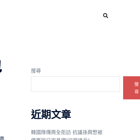
包
搜尋
搜
尋
近期文章
韓國隊傳周全拒訪 抗議孫興慜被
盡