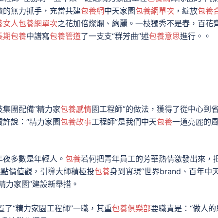
懷的無力抓手，充當共建
包養網
中天家園
包養網單次
，綻放
包養
養女人
包養網單次
之花加倍燦爛、絢麗。一枝獨秀不是春，百花
長期包養
中譜寫
包養管道
了一支支“群芳曲”述
包養意思
進行。。
技集團配備“精力家
包養感情
園工程師”的做法，獲得了從中心到
許說：“精力家園
包養故事
工程師”是我們中天
包養
一道亮麗的
年夜多數是年輕人。
包養
若何把青年員工的芳華熱情激發出來，
焦點價值觀，引導大師積極投
包養
身到實現“世界brand、百年中天
“精力家園”建設新舉措。
置了“精力家園工程師”一職，其重
包養俱樂部
要職責是：“做人的