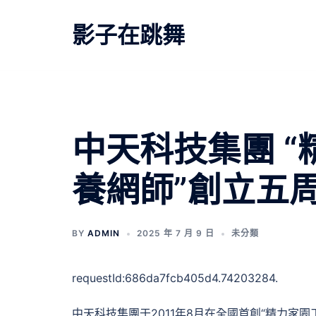
跳
至
影子在跳舞
主
要
內
容
中天科技集團 
養網師”創立五
BY
ADMIN
2025 年 7 月 9 日
未分類
requestId:686da7fcb405d4.74203284.
中天科技集團于2011年8月在全國首創“精力家