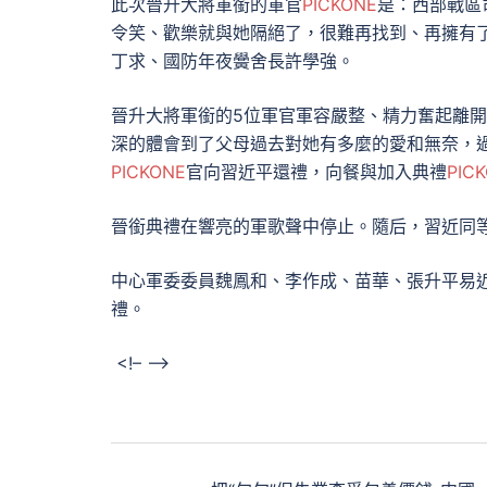
此次晉升大將軍銜的軍官
PICKONE
是：西部戰區
令笑、歡樂就與她隔絕了，很難再找到、再擁有
丁求、國防年夜黌舍長許學強。
晉升大將軍銜的5位軍官軍容嚴整、精力奮起離
深的體會到了父母過去對她有多麼的愛和無奈，
PICKONE
官向習近平還禮，向餐與加入典禮
PIC
晉銜典禮在響亮的軍歌聲中停止。隨后，習近同
中心軍委委員魏鳳和、李作成、苗華、張升平易
禮。
<!– –>
文