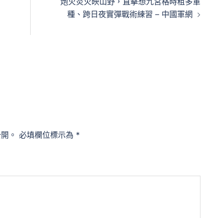
炮火炎火映山野，直擊想九宮格時租多軍
種、跨日夜實彈戰術練習 – 中國軍網
公開。
必填欄位標示為
*