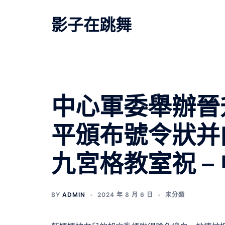
跳
至
影子在跳舞
主
要
內
容
中心軍委舉辦晉
平頒布號令狀并
九宮格教室祝 –
BY
ADMIN
2024 年 8 月 6 日
未分類