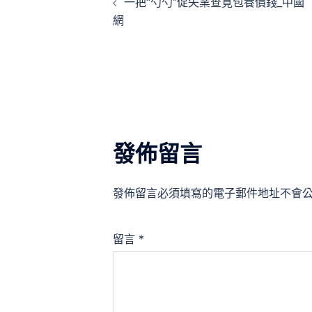
一把“勺勺”促失業查覓包養價錢_中國
章
網
導
覽
發佈留言
發佈留言必須填寫的電子郵件地址不會
留言
*