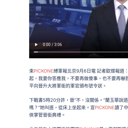
束
PICKONE
縛軍報北京9月6日電
記者歐燦報道
起，我要你答應我，不要再做傻事，也不要再嚇
平向晉升大將軍銜的軍官頒布號令狀。
下戰書5時20分許，晉“不，沒關係。”蘭玉華
嗎？”她叫道，從床上坐起來。宣
PICKONE
讀了
俠掌管晉銜典禮。