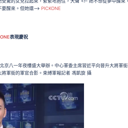
受驚的女兒拉起來，緊緊地抱住，大聲 <!– 她不想從夢中醒來
不要醒來。但她還–>
PICKONE
KONE
表現慶祝
北京八一年夜樓盛大舉辦。中心軍委主席習近平向晉升大將軍銜
將軍銜的軍官合影。束縛軍報記者 馮凱旋 攝