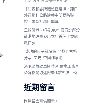
男嬰 激動落淚孩子名不決
，不
【防森和診所體檢控疫情，龍口
外行動】公路建養中間聯防聯
控，果斷打贏阻擊戰
韋帕襲港，噴鼻JIUYI俱意診所設
計港地理臺發出本年首個十號颶
風信號
“成功的日子就快來了”找九宮格
的
分享–文史–中國作家網
酒吧緊急調車運啤酒 億嵐工廠直
營蘇格蘭球迷險些“喝空”波士頓
近期留言
尚無留言可供顯示。