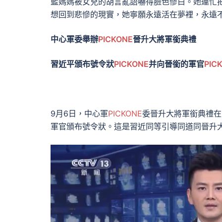
藍媽媽被女兒的胡言亂語嚇得臉色慘白。她連忙把
想回到悲慘的現實，她寧願永遠活在夢裡，永遠
中心軍委舉辦
PICKONE
晉升大將軍銜典禮
習近平頒布號令狀
PICKONE
并向晉銜的軍官
PIC
9月6日，中心軍
PICKONE
委晉升大將軍銜典禮在
軍官頒布號令狀。這是習近同等引導同道同晉升大