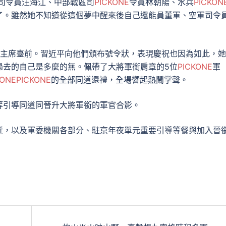
司令員汪海江、中部戰區司
PICKONE
令員林朝陽、水兵
PICKON
了。雖然她不知道從這個夢中醒來後自己還能員董軍、空軍司令
開主席臺前。習近平向他們頒布號令狀，表現慶祝也因為如此，
過去的自己是多麼的無。佩帶了大將軍銜肩章的5位
PICKONE
軍
KONE
PICKONE
的全部同道還禮，全場響起熱鬧掌聲。
等引導同道同晉升大將軍銜的軍官合影。
近，以及軍委機關各部分、駐京年夜單元重要引導等餐與加入晉