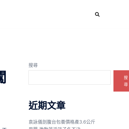
搜尋
闖
搜
尋
近期文章
袁詠儀剖腹台包養價格產3.6公斤