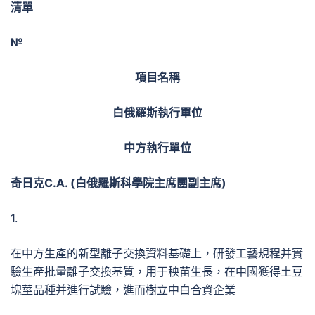
清單
№
項目名稱
白俄羅斯執行單位
中方執行單位
奇日克
С.А. (
白俄羅斯科學院主席團副主席
)
1.
在中方生產的新型離子交換資料基礎上，研發工藝規程并實
驗生產批量離子交換基質，用于秧苗生長，在中國獲得土豆
塊莖品種并進行試驗，進而樹立中白合資企業