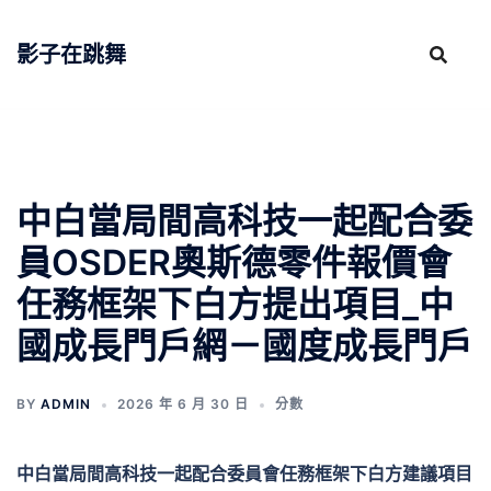
跳
至
影子在跳舞
主
要
內
容
中白當局間高科技一起配合委
員OSDER奧斯德零件報價會
任務框架下白方提出項目_中
國成長門戶網－國度成長門戶
BY
ADMIN
2026 年 6 月 30 日
分數
中白當局間高科技一起配合委員會任務框架下白方建議項目