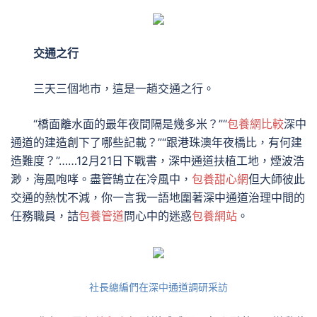
交通之行
三天三個地市，這是一趟交通之行。
“橋面離水面的最年夜間隔是幾多米？”“
包養網比較
深中
通道的建造創下了哪些記載？”“跟港珠澳年夜橋比，有何建
造難度？”……12月21日下戰書，深中通道扶植工地，煙波浩
渺，海風咆哮。盡管鵠立在冷風中，
包養甜心網
但大師彼此
交通的熱忱不減，你一言我一語地圍著深中通道治理中間的
任務職員，詰
包養管道
問心中的迷惑
包養網站
。
社長總編們在深中通道調研采訪