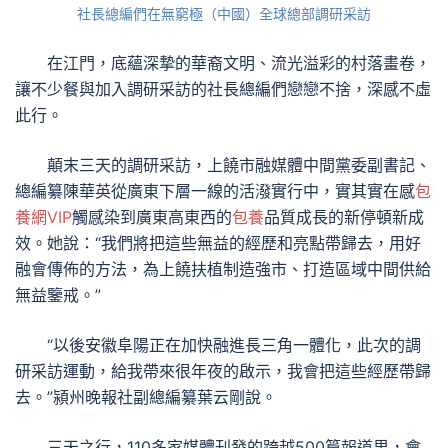
社長總編們在無窮極（中國）全球總部調研采訪
在江門，底蘊深摯的華裔文明、流光溢彩的村落畫卷，
讓不少餐與加入調研采訪的社長總編們戀戀不捨，深感不虛
此行。
顛末三天的調研采訪，上饒市融媒體中間黨委副書記、
總編纂陳華英從廣東下層一線的活潑實行中，實其實在感
包
養網VIP
觸感染到廣東高東西的
包養
品質成長的新停頓新成
效。她說：“我們將把這些無益的經歷和亮點帶歸去，用好
融會傳佈的方法，為上饒扶植制造強市、打造區域中間供給
無益鑒戒。”
“以後安徽阜陽正在加快融進長三角一體化，此次的調
研采訪運動，給我帶來很年夜的啟示，我會把這些經歷帶歸
去。”潁州晚報社副總編纂葉云剛說。
三天之行，110多家媒體刊發的跨越500篇報道里，會