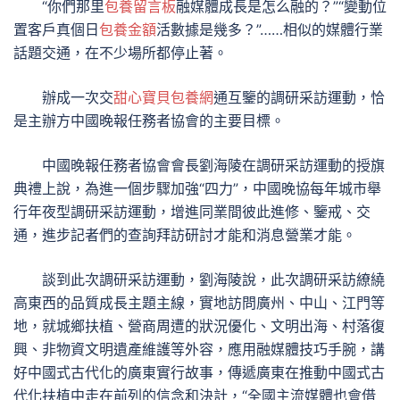
“你們那里
包養留言板
融媒體成長是怎么融的？”“變動位
置客戶真個日
包養金額
活數據是幾多？”……相似的媒體行業
話題交通，在不少場所都停止著。
辦成一次交
甜心寶貝包養網
通互鑒的調研采訪運動，恰
是主辦方中國晚報任務者協會的主要目標。
中國晚報任務者協會會長劉海陵在調研采訪運動的授旗
典禮上說，為進一個步驟加強“四力”，中國晚協每年城市舉
行年夜型調研采訪運動，增進同業間彼此進修、鑒戒、交
通，進步記者們的查詢拜訪研討才能和消息營業才能。
談到此次調研采訪運動，劉海陵說，此次調研采訪繚繞
高東西的品質成長主題主線，實地訪問廣州、中山、江門等
地，就城鄉扶植、營商周遭的狀況優化、文明出海、村落復
興、非物資文明遺產維護等外容，應用融媒體技巧手腕，講
好中國式古代化的廣東實行故事，傳遞廣東在推動中國式古
代化扶植中走在前列的信念和決計，“全國主流媒體也會借