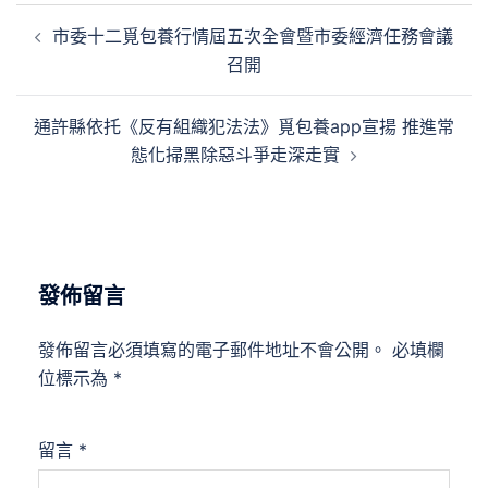
文
市委十二覓包養行情屆五次全會暨市委經濟任務會議
章
召開
導
覽
通許縣依托《反有組織犯法法》覓包養app宣揚 推進常
態化掃黑除惡斗爭走深走實
發佈留言
發佈留言必須填寫的電子郵件地址不會公開。
必填欄
位標示為
*
留言
*