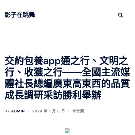
跳
至
影子在跳舞
主
要
內
容
交約包養app通之行、文明之
行、收獲之行——全國主流媒
體社長總編廣東高東西的品質
成長調研采訪勝利舉辦
BY
ADMIN
2024 年 1 月 6 日
未分類