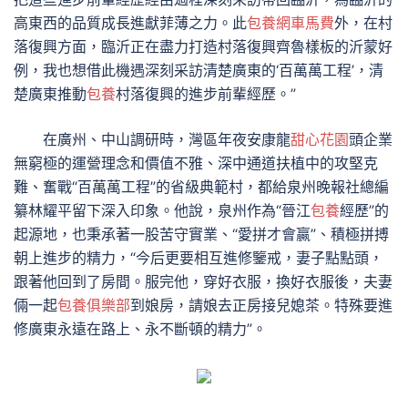
高東西的品質成長進獻菲薄之力。此
包養網車馬費
外，在村
落復興方面，臨沂正在盡力打造村落復興齊魯樣板的沂蒙好
例，我也想借此機遇深刻采訪清楚廣東的‘百萬萬工程’，清
楚廣東推動
包養
村落復興的進步前輩經歷。”
在廣州、中山調研時，灣區年夜安康龍
甜心花園
頭企業
無窮極的運營理念和價值不雅、深中通道扶植中的攻堅克
難、奮戰“百萬萬工程”的省級典範村，都給泉州晚報社總編
纂林耀平留下深入印象。他說，泉州作為“晉江
包養
經歷”的
起源地，也秉承著一股苦守實業、“愛拼才會贏”、積極拼搏
朝上進步的精力，“今后更要相互進修鑒戒，妻子點點頭，
跟著他回到了房間。服完他，穿好衣服，換好衣服後，夫妻
倆一起
包養俱樂部
到娘房，請娘去正房接兒媳茶。特殊要進
修廣東永遠在路上、永不斷頓的精力”。