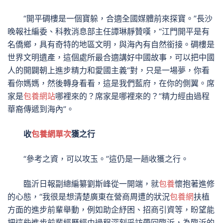
“開平碉樓是一個寶躲，合適全國媒體前來探寶。”長沙
晚報社編委、科教消息部主任譚琳靜贊嘆，“江門開平是有
名僑鄉，具有奇特的地區文明，與海內有自然銜接。碉樓是
世界文明遺產，這個處所最合適講好中國故事，可以把中國
人的開闢朝上進步精力和愛國主義“對，只是一場夢，你看
看你媽媽，然後轉身看看，這是我們藍府，在你的側翼。席
家是
包養網站
哪裡來的？席家是哪裡來的？”精力經由過程
華裔傳遞到海內”。
收
包養網單次
獲之行
“參考之資，可以攻玉。”這仍是一趟收獲之行。
臨沂日報副總編纂劉斯峰從一開端，就
包養
懷抱著進修
的心態，“我很是想清楚廣東在營商周遭的狀況
包養網
扶植
方面的進步前輩舉動，例如助企紓困、招商引資等，盼望能
把這些進步前輩經歷經由過程深刻采訪帶回臨沂，為臨沂的