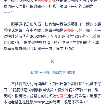
中，經濟成長和文明
包養網比較
扶植相反相成、相互增進，
這也是我們此行追蹤關心、進修、調研、采訪的重點之
一。”
開平碉樓是集防衛、棲身和中西建筑藝術于一體的多層
塔樓式建筑，在中國鄉土建筑中獨樹
包養甜心網
一幟。開平
碉樓壯盛時代有3000多座，至今無缺保留1833座。
包養情
婦
2007年，開平碉樓與村項目勝利申報世界文明遺產，成
為廣東省首個和今朝獨一一處世界文明遺產。
江門開平市塘口鎮自力村碉樓群
不雅看自力村碉樓群后，荊州日報社副社長童彬贊不停
口：“我感到這個碉樓很是優美，特殊是從外不雅一看，很
高峻、很精致，並且它的防御效
包養網
能也特殊強，反應了
本地老蒼生在建筑design上的聰明，很是了不得。”