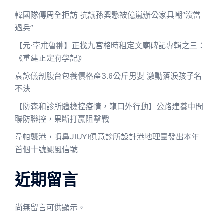
韓國隊傳周全拒訪 抗議孫興慜被億嵐辦公家具嘲“沒當
過兵”
【元·孛朮魯翀】正找九宮格時租定文廟碑記專輯之三：
《重建正定府學記》
袁詠儀剖腹台包養價格產3.6公斤男嬰 激動落淚孩子名
不決
【防森和診所體檢控疫情，龍口外行動】公路建養中間
聯防聯控，果斷打贏阻擊戰
韋帕襲港，噴鼻JIUYI俱意診所設計港地理臺發出本年
首個十號颶風信號
近期留言
尚無留言可供顯示。