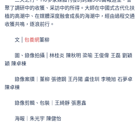
聚了調研中的收獲、采訪中的所得。大師在中國式古代化扶
植的高潮中、在媒體深度融會成長的海潮中，經由過程交通
收獲共鳴，逐浪前行。
文 |
包養網
董柳
圖、錄像拍攝 | 林桂炎 陳秋明 梁喻 王俊偉 王磊 劉穎
穎 陳卓棟
錄像案牘｜董柳 張德鋼 王丹陽 盧佳圳 李曉旭 石夢卓
陳卓棟
錄像剪輯、包裝｜王綺靜 張惠鑫
海報｜朱光宇 陳健怡