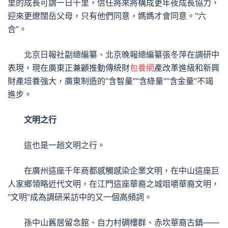
里的成長可謂一日千里，信任將來將構成更年夜成長協力，
迎來更遼闊岳父母，只有他們同意，媽媽才會同意。”六
合”。
北京日報社副總編纂、北京晚報總編纂張冬萍在調研中
表現，現在廣東正兼顧推動傳統財
包養網
產改革進級和新興
財產培養強大，廣東制造的“含智量”“含綠量”“含金量”不竭
進步。
文明之行
這也是一趟文明之行。
在廣州這座千年商都感觸感染企業文明，在中山這座巨
人家鄉領略近代文明，在江門這座華裔之城咀嚼華裔文明，
“文明”成為調研采訪中的又一個高頻詞。
孫中山舊居留念館、自力村碉樓群、赤坎華裔古鎮——