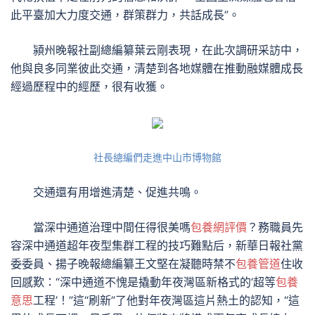
此平臺加大力度交通，群策群力，共話成長”。
潁州晚報社副總編纂葉云剛表現，在此次調研采訪中，
他與良多同業彼此交通，清楚到各地媒體在推動融媒體成長
經過歷程中的經歷，很有收獲。
社長總編們走進中山市博物館
交通還有用增進清楚、促進共鳴。
當深中通道治理中間任得很美嗎
包養網評價
？務職員先
容深中通道超年夜型集群工程的技巧難點后，新華日報社黨
委委員、揚子晚報總編纂王文堅在凝聽時禁不
包養管道
住收
回感歎：“深中通道不愧是撬動年夜灣區新格式的‘超等
包養
意思
工程’！”這“刷新”了他對年夜灣區這片熱土的認知，“這