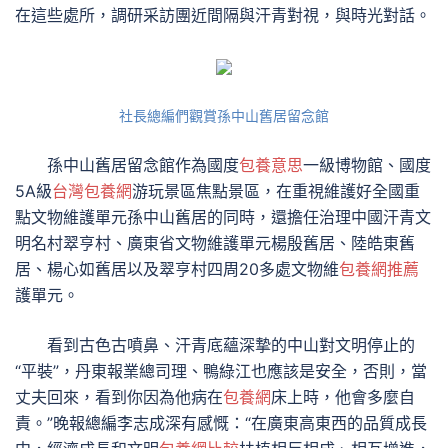
在這些處所，調研采訪團近間隔與汗青對視，與時光對話。
社長總編們觀賞孫中山舊居留念館
孫中山舊居留念館作為國度
包養意思
一級博物館、國度
5A級
台灣包養網
游玩景區焦點景區，在重視維護好全國重
點文物維護單元孫中山舊居的同時，還擔任治理中國汗青文
明名村翠亨村、廣東省文物維護單元楊殷舊居、陸皓東舊
居、楊心如舊居以及翠亨村四周20多處文物維
包養網推薦
護單元。
看到古色古噴鼻、汗青底蘊深摯的中山對文明停止的
“平裝”，丹東報業總司理、鴨綠江也應該是安全，否則，當
丈夫回來，看到你因為他病在
包養網
床上時，他會多麼自
責。”晚報總編李志成深有感慨：“在廣東高東西的品質成長