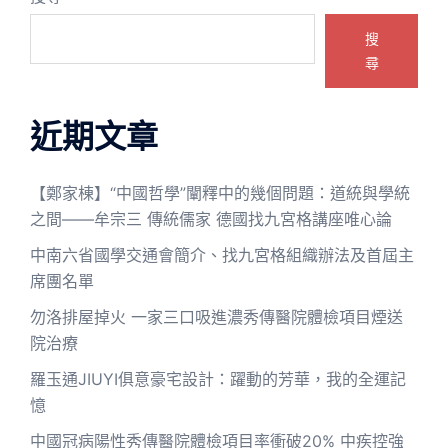
搜
尋
近期文章
【鄭家棟】“中國哲學”闡釋中的幾個問題：道統與學統
之間——牟宗三 傳統儒家 德國找九宮格講座唯心論
中南六省國學交通會簡介、找九宮格組織辦法及首屆主
席團名單
勿洛排屋掉火 一家三口吸進濃秀傳醫院體檢項目煙送
院治療
羅玉通JIUYI俱意豪宅設計：躍動的芳華，我的全運記
憶
中國冠病陽性秀傳醫院體檢項目率衝破20% 中疾控強