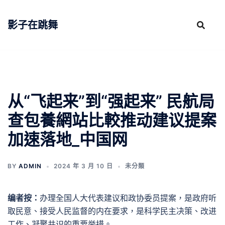
跳
至
影子在跳舞
主
要
內
容
从“飞起来”到“强起来” 民航局
查包養網站比較推动建议提案
加速落地_中国网
BY
ADMIN
2024 年 3 月 10 日
未分類
编者按：
办理全国人大代表建议和政协委员提案，是政府听
取民意、接受人民监督的内在要求，是科学民主决策、改进
工作、凝聚共识的重要举措。