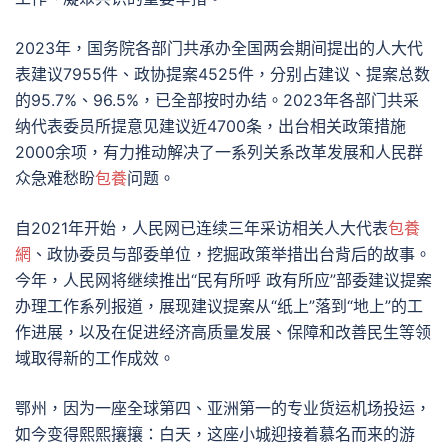
2023年，国务院各部门共承办全国两会期间提出的人大代
表建议7955件、政协提案4525件，分别占建议、提案总数
的95.7%、96.5%，已全部按时办结。2023年各部门共采
纳代表委员所提意见建议近4700条，出台相关政策措施
2000余项，有力推动解决了一系列关系改革发展和人民群
众急难愁盼
包養
问题。
自2021年开始，人民网已连续三年采访相关人大代表
包養
網
、政协委员与部委单位，挖掘政策举措出台背后的故事。
今年，人民网将继续推出“民有所呼 政有所应”部委建议提案
办理工作系列报道，展现建议提案从“纸上”落到“地上”的工
作进展，以及在促进经济高质量发展、保障和改善民生等领
域取得新的工作成效。
鄂州，因为一座全球第四、亚洲第一的专业货运机场投运，
如今变得熙熙攘攘：白天，这座小城迎接着慕名而来的游