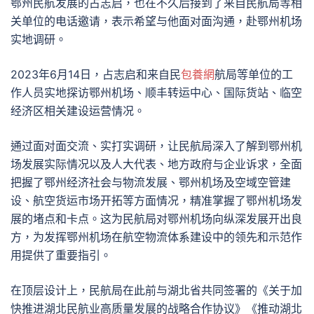
鄂州民航发展的占志启，也在不久后接到了来自民航局等相
关单位的电话邀请，表示希望与他面对面沟通，赴鄂州机场
实地调研。
2023年6月14日，占志启和来自民
包養網
航局等单位的工
作人员实地探访鄂州机场、顺丰转运中心、国际货站、临空
经济区相关建设运营情况。
通过面对面交流、实打实调研，让民航局深入了解到鄂州机
场发展实际情况以及人大代表、地方政府与企业诉求，全面
把握了鄂州经济社会与物流发展、鄂州机场及空域空管建
设、航空货运市场开拓等方面情况，精准掌握了鄂州机场发
展的堵点和卡点。这为民航局对鄂州机场向纵深发展开出良
方，为发挥鄂州机场在航空物流体系建设中的领先和示范作
用提供了重要指引。
在顶层设计上，民航局在此前与湖北省共同签署的《关于加
快推进湖北民航业高质量发展的战略合作协议》《推动湖北