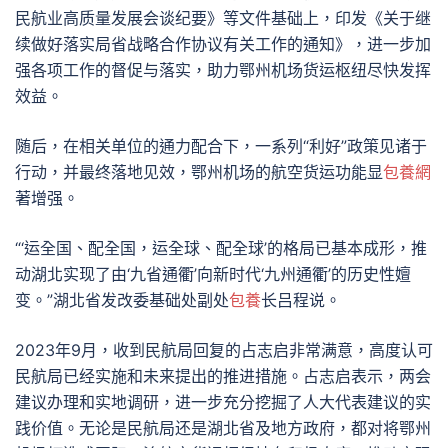
民航业高质量发展会谈纪要》等文件基础上，印发《关于继
续做好落实局省战略合作协议有关工作的通知》，进一步加
强各项工作的督促与落实，助力鄂州机场货运枢纽尽快发挥
效益。
随后，在相关单位的通力配合下，一系列“利好”政策见诸于
行动，并最终落地见效，鄂州机场的航空货运功能显
包養網
著增强。
“‘运全国、配全国，运全球、配全球’的格局已基本成形，推
动湖北实现了由‘九省通衢’向新时代‘九州通衢’的历史性嬗
变。”湖北省发改委基础处副处
包養
长吕程说。
2023年9月，收到民航局回复的占志启非常满意，高度认可
民航局已经实施和未来提出的推进措施。占志启表示，两会
建议办理和实地调研，进一步充分挖掘了人大代表建议的实
践价值。无论是民航局还是湖北省及地方政府，都对将鄂州