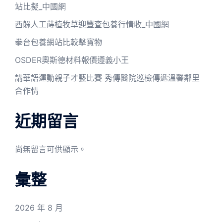
站比擬_中國網
西躲人工蒔植牧草迎豐查包養行情收_中國網
拳台包養網站比較擊寶物
OSDER奧斯德材料報價遵義小王
講華語運動親子才藝比賽 秀傳醫院巡檢傳遞溫馨鄰里
合作情
近期留言
尚無留言可供顯示。
彙整
2026 年 8 月