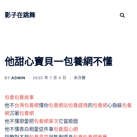
跳
至
影子在跳舞
主
要
內
容
他甜心寶貝一包養網不懂
BY
ADMIN
2025 年 7 月 4 日
未分類
包養
包養故事
他不
台灣包養網
懂你
包養網站
包養感情
的
包養網
心偽裝
包養
網
沉著
包養網
他不懂戀愛把
包養網單次
它當遊戲
他不懂表白相愛這件事
包養甜心網