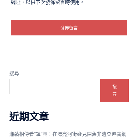
網址，以供下次發佈留言時使用。
搜尋
搜
尋
近期文章
湘藝相傳看“鎮”興：在漂亮河街碰見陳舊非遺查包養網