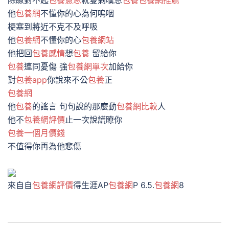
除瞭對不起
包養意思
就隻剩嘆息
包養
包養網推薦
他
包養網
不懂你的心為何嗚咽
梗塞到將近不克不及呼吸
他
包養網
不懂你的心
包養網站
他把回
包養感情
想
包養
留給你
包養
連同憂傷 強
包養網單次
加給你
對
包養app
你說來不公
包養
正
包養網
他
包養
的謠言 句句說的那麼動
包養網比較
人
他不
包養網評價
止一次說謊瞭你
包養一個月價錢
不值得你再為他悲傷
來自自
包養網評價
得生涯AP
包養網
P 6.5.
包養網
8
文