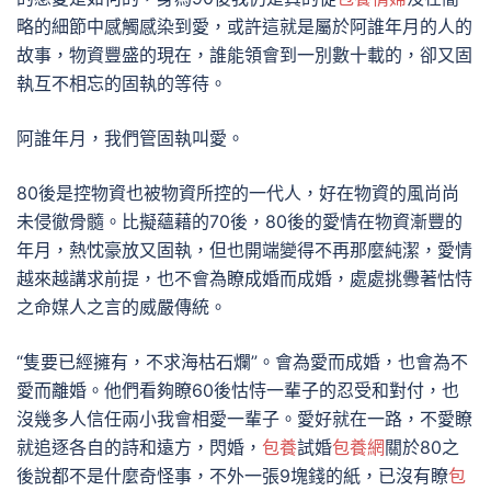
略的細節中感觸感染到愛，或許這就是屬於阿誰年月的人的
故事，物資豐盛的現在，誰能領會到一別數十載的，卻又固
執互不相忘的固執的等待。
阿誰年月，我們管固執叫愛。
80後是控物資也被物資所控的一代人，好在物資的風尚尚
未侵徹骨髓。比擬蘊藉的70後，80後的愛情在物資漸豐的
年月，熱忱豪放又固執，但也開端變得不再那麼純潔，愛情
越來越講求前提，也不會為瞭成婚而成婚，處處挑釁著怙恃
之命媒人之言的威嚴傳統。
“隻要已經擁有，不求海枯石爛”。會為愛而成婚，也會為不
愛而離婚。他們看夠瞭60後怙恃一輩子的忍受和對付，也
沒幾多人信任兩小我會相愛一輩子。愛好就在一路，不愛瞭
就追逐各自的詩和遠方，閃婚，
包養
試婚
包養網
關於80之
後說都不是什麼奇怪事，不外一張9塊錢的紙，已沒有瞭
包