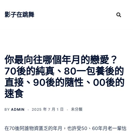
跳
至
影子在跳舞
主
要
內
容
你最向往哪個年月的戀愛？
70後的純真、80一包養後的
直接、90後的隨性、00後的
速食
BY
ADMIN
2025 年 7 月 1 日
未分類
在70後阿誰物資匱乏的年月，也許受50、60年月老一輩怙