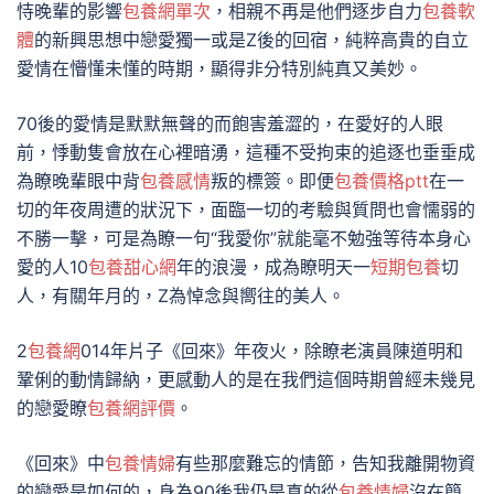
恃晚輩的影響
包養網單次
，相親不再是他們逐步自力
包養軟
體
的新興思想中戀愛獨一或是Z後的回宿，純粹高貴的自立
愛情在懵懂未懂的時期，顯得非分特別純真又美妙。
70後的愛情是默默無聲的而飽害羞澀的，在愛好的人眼
前，悸動隻會放在心裡暗湧，這種不受拘束的追逐也垂垂成
為瞭晚輩眼中背
包養感情
叛的標簽。即便
包養價格ptt
在一
切的年夜周遭的狀況下，面臨一切的考驗與質問也會懦弱的
不勝一擊，可是為瞭一句“我愛你”就能毫不勉強等待本身心
愛的人10
包養甜心網
年的浪漫，成為瞭明天一
短期包養
切
人，有關年月的，Z為悼念與嚮往的美人。
2
包養網
014年片子《回來》年夜火，除瞭老演員陳道明和
鞏俐的動情歸納，更感動人的是在我們這個時期曾經未幾見
的戀愛瞭
包養網評價
。
《回來》中
包養情婦
有些那麼難忘的情節，告知我離開物資
的戀愛是如何的，身為90後我仍是真的從
包養情婦
沒在簡