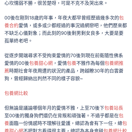
心坎懦弱不勝，很苦楚呀，可是不克不及哭出來。
00後在剛到18歲的年事，年夜大都早曾經歷過幾多次的
包
養合約
愛情，或多或少都經過的事況過網戀吧，他們歷來都
不缺乏心儀對象；而此刻的90後剩男剩女良多，大要是要
孤單終老吧。
從逐步開端尋求不受拘束愛情的70後到現在前衛隨性佛系
愛情的00後
包養甜心網
，愛情
包養
不雅作為每個
包養網推
薦
時期社會年夜周遭的狀況的產品，跨越瞭30年的白雲蒼
狗，曾經歸納出判然不同的樣子容貌~
包養網比較
但無論是議論哪個年月的愛情不雅，上至70後下
包養站長
至00後的獨身狗們還仍在背叛和頑強著。不過乎都是在
包
養
面臨一份情感時不理解往愛護，總認為會有下一任，總
包
養甜心網
不把對方看得很主要，總認為本身會碰
包養網比較