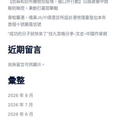
【防森和診所體檢控疫情，龍口外行動】公路建養中間
聯防聯控，果斷打贏阻擊戰
韋帕襲港，噴鼻JIUYI俱意診所設計港地理臺發出本年
首個十號颶風信號
“成功的日子就快來了”找九宮格分享–文史–中國作家網
近期留言
尚無留言可供顯示。
彙整
2026 年 8 月
2026 年 7 月
2026 年 6 月