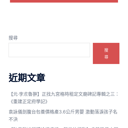
搜尋
搜
尋
近期文章
【元·孛朮魯翀】正找九宮格時租定文廟碑記專輯之三：
《重建正定府學記》
袁詠儀剖腹台包養價格產3.6公斤男嬰 激動落淚孩子名
不決