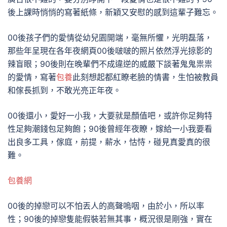
後上課時悄悄的寫著紙條，新穎又安慰的感到這輩子難忘。
00後孩子們的愛情從幼兒園開端，毫無所懼，光明磊落，
那些年呈現在各年夜網頁00後啵啵的照片依然浮光掠影的
辣盲眼；90後則在晚輩們不成違逆的威嚴下談著鬼鬼祟祟
的愛情，寫著
包養
此刻想起都紅瞭老臉的情書，生怕被教員
和傢長抓到，不敢光亮正年夜。
00後還小，愛好一小我，大要就是顏值吧，或許你足夠特
性足夠潮錢包足夠飽；90後曾經年夜瞭，嫁給一小我要看
出良多工具，傢庭，前提，薪水，怙恃，碰見真愛真的很
難。
包養網
00後的掉戀可以不怕丟人的高聲嗚咽，由於小，所以率
性；90後的掉戀隻能假裝若無其事，概況很是剛強，實在