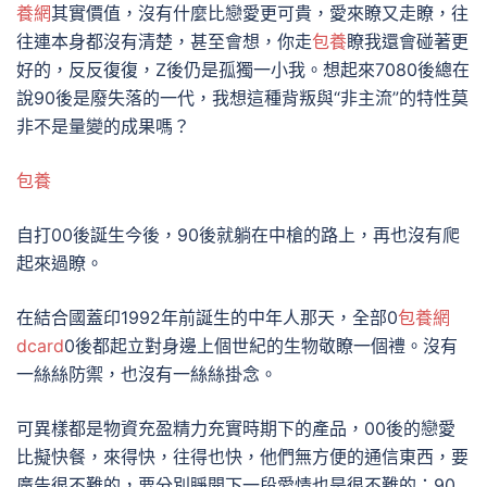
養網
其實價值，沒有什麼比戀愛更可貴，愛來瞭又走瞭，往
往連本身都沒有清楚，甚至會想，你走
包養
瞭我還會碰著更
好的，反反復復，Z後仍是孤獨一小我。想起來7080後總在
說90後是廢失落的一代，我想這種背叛與“非主流”的特性莫
非不是量變的成果嗎？
包養
自打00後誕生今後，90後就躺在中槍的路上，再也沒有爬
起來過瞭。
在結合國蓋印1992年前誕生的中年人那天，全部0
包養網
dcard
0後都起立對身邊上個世紀的生物敬瞭一個禮。沒有
一絲絲防禦，也沒有一絲絲掛念。
可異樣都是物資充盈精力充實時期下的產品，00後的戀愛
比擬快餐，來得快，往得也快，他們無方便的通信東西，要
廣告很不難的，要分別睜開下一段愛情也是很不難的；90