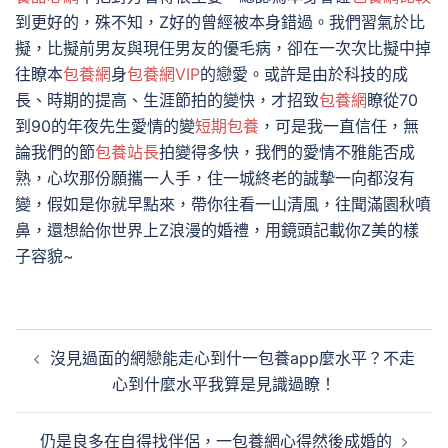
到更好的，殊不知，Z好的曾經被本身錯過。我們習氣於比
擬，比擬前男友與現任男友的優毛病，卻在一次次比擬中掉
往瞭本
包養網
身
包養網VIP
的戀愛。或許是由於科技的成
長、時期的提高、生涯節拍的變快，才招致
包養網
瞭從70
到90的年夜先生愛情的變
短期包養
，可是我一直信任，無
論我們的節
包養站長
拍變得多快，我們的愛情不雅能否成
熟，心坎那份願攜一人手，住一城終老的誠摯一向都沒有
變，假如是你就早點來，帶你往看一山清風，往聞滿園秋噴
鼻，還想給你世界上Z浪漫的婚禮，用鏡頭記載你Z美的樣
子容貌~
文
沒見過面的網戀能走心到什一包養app麼水平？不走
章
心到什麼水平我算是見識過瞭！
導
覽
仍是良多在自得找伴侶，一包養網心得然後成婚的