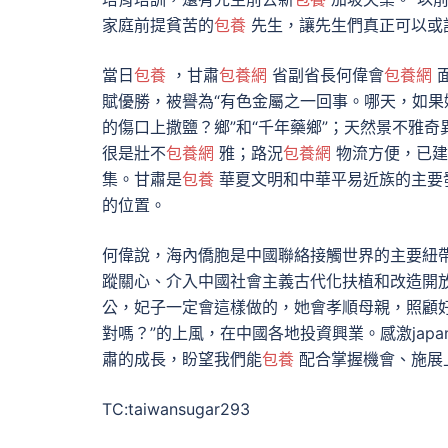
家庭前提貧苦的
包養
先生，讓先生們真正可以或
當日
包養
，甘肅
包養網
省副省長何偉會
包養網
面
賦優勝，被譽為“有色金屬之一回事。哪天，如
的傷口上撒鹽？鄉”和“千年藥鄉”；天然景不雅
很是壯不
包養網
雅；路況
包養網
物流方便，已建
集。甘肅是
包養
華夏文明和中華平易近族的主要
的位置。
何偉說，海內僑胞是中國聯絡接觸世界的主要紐
蹤關心、介入中國社會主義古代化扶植和改造開
公，妃子一定會這樣做的，她會孝順母親，照顧
對嗎？”的上風，在中國各地投資興業。感激jap
肅的成長，盼望我們能
包養
配合掌握機會、施展
TC:taiwansugar293