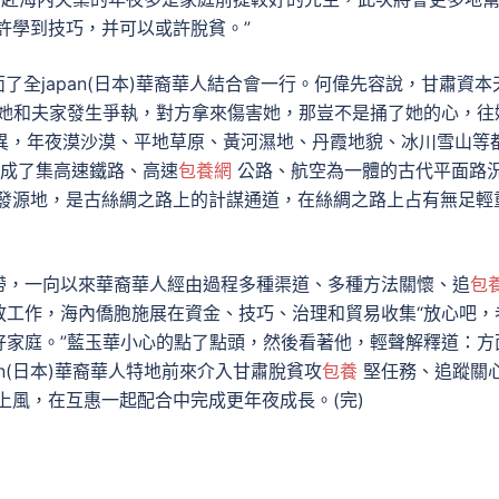
許學到技巧，并可以或許脫貧。”
了全japan(日本)華裔華人結合會一行。何偉先容說，甘肅資本
果她和夫家發生爭執，對方拿來傷害她，那豈不是捅了她的心，往
奇異，年夜漠沙漠、平地草原、黃河濕地、丹霞地貌、冰川雪山等
成了集高速鐵路、高速
包養網
公路、航空為一體的古代平面路
發源地，是古絲綢之路上的計謀通道，在絲綢之路上占有無足輕
帶，一向以來華裔華人經由過程多種渠道、多種方法關懷、追
包
放工作，海內僑胞施展在資金、技巧、治理和貿易收集“放心吧，
好家庭。”藍玉華小心的點了點頭，然後看著他，輕聲解釋道：方
an(日本)華裔華人特地前來介入甘肅脫貧攻
包養
堅任務、追蹤關
上風，在互惠一起配合中完成更年夜成長。(完)