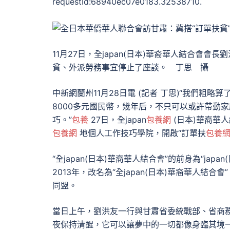
requestId:68940ec07e0183.32538710.
11月27日，全japan(日本)華裔華人結合會會
貧、外派勞務事宜停止了座談。 丁思 攝
中新網蘭州11月28日電 (記者 丁思)“我們粗略算
8000多元國民幣，幾年后，不只可以或許帶動
巧。”
包養
27日，全japan
包養網
(日本)華裔華
包養網
地個人工作技巧學院，開啟“訂單扶
包養
“全japan(日本)華裔華人結合會”的前身為“japa
2013年，改名為“全japan(日本)華裔華人結合
同盟。
當日上午，劉洪友一行與甘肅省委統戰部、省商
夜保持清醒，它可以讓夢中的一切都像身臨其境