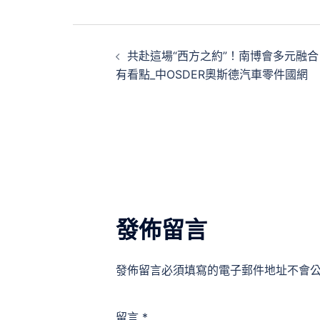
文
共赴這場“西方之約”！南博會多元融合
章
有看點_中OSDER奧斯德汽車零件國網
導
覽
發佈留言
發佈留言必須填寫的電子郵件地址不會
留言
*