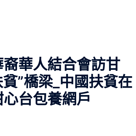
本)華裔華人結合會訪甘
扶貧”橋梁_中國扶貧在
甜心台包養網戶