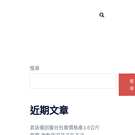
搜尋
搜
尋
近期文章
袁詠儀剖腹台包養價格產3.6公斤