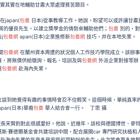
實其實在地輔助甘肅大眾處理貧苦題目。
apan(
包養
日本)從事教導工作。她說，盼望可以或許讓甘肅
生清貧的優良先生，以建立獎學金的情勢來輔助他們；
包養
別的，對
j
包養網
apan(日本)企業進修新
包養網
技巧，并在本地失業。
間
包養網
在蘭州資本周遭的狀況個人工作技巧學院成立。該辦事
臺，將無償供給徵詢、報名、培訓及與
包養網
外派企業對接等辦
道
包養網
赴海內失業。
談到她覺得有趣的事情時會忍不住輕笑。這個時候，單純直率
an(日本)華裔
包養
華人結合會一行。 丁思 攝
院長宋賢鈞對此很感愛好。他說，近幾年，該校與德國博世、麥
斯·賽德爾基金會共建培訓中間，配合展開car 專門研究扶植和
前赴海內失業的年夜多是家庭前提較好的先生，此次將會更多地