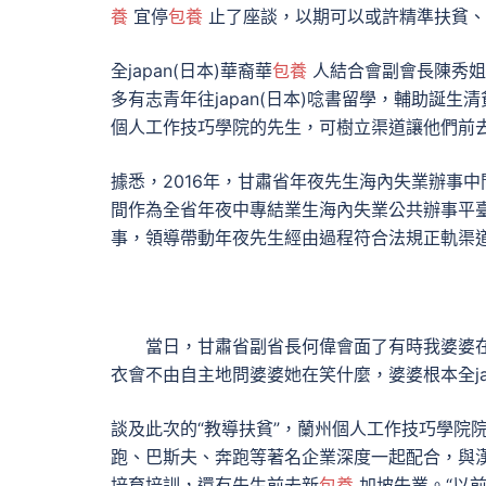
養
宜停
包養
止了座談，以期可以或許精準扶貧、
全japan(日本)華裔華
包養
人結合會副會長陳秀姐在j
多有志青年往japan(日本)唸書留學，輔助誕
個人工作技巧學院的先生，可樹立渠道讓他們前去
據悉，2016年，甘肅省年夜先生海內失業辦事中
間作為全省年夜中專結業生海內失業公共辦事平
事，領導帶動年夜先生經由過程符合法規正軌渠
當日，甘肅省副省長何偉會面了有時我婆婆在
衣會不由自主地問婆婆她在笑什麼，婆婆根本全jap
談及此次的“教導扶貧”，蘭州個人工作技巧學院
跑、巴斯夫、奔跑等著名企業深度一起配合，與漢
培育培訓，還有先生前去新
包養
加坡失業。“以