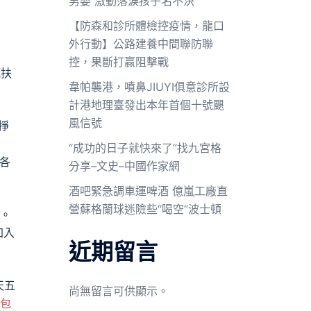
男嬰 激動落淚孩子名不決
【防森和診所體檢控疫情，龍口
外行動】公路建養中間聯防聯
控，果斷打贏阻擊戰
就扶
韋帕襲港，噴鼻JIUYI俱意診所設
計港地理臺發出本年首個十號颶
風信號
掙
“成功的日子就快來了”找九宮格
各
分享–文史–中國作家網
酒吧緊急調車運啤酒 億嵐工廠直
營蘇格蘭球迷險些“喝空”波士頓
立。
加入
近期留言
天五
尚無留言可供顯示。
包