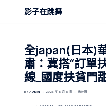
跳
至
影子在跳舞
主
要
內
容
全japan(日
肅：冀搭“訂單
線_國度扶貧門
BY
ADMIN
2025 年 8 月 8 日
未分類