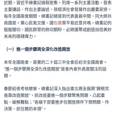
近期，習近平總書記過程密集，列席一系列主要活動，發表
主要講話、作出主要論述，就經濟社會發展作出嚴重安排。
每年全國兩會期間，總書記總是到代表委員中間，同大師共
商國是。黨心民氣交匯、國
包養
策平易近意共鳴，總書記的
殷殷關切，國民群眾的熱切期盼，必將匯聚成創造加倍美妙
未來的磅礴偉力。
（一）進一個步驟周全深化改造開放
本年全國兩會，是黨的二十屆三中全會后初次全國兩會。
“進一個步驟周全深化改造開放”是會內會外高度關注的話
題。
春節前夜考核遼寧，總書記深入指出東北周全振興“歸根究
竟靠改造開放”，抓改造要進一個步驟聚焦問題、凸起重
點、破解難點；“各級干部要進步在開放條件下想問題、作
決策、抓任務的本領”。