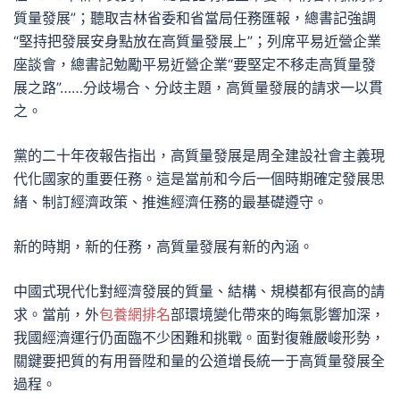
質量發展”；聽取吉林省委和省當局任務匯報，總書記強調
“堅持把發展安身點放在高質量發展上”；列席平易近營企業
座談會，總書記勉勵平易近營企業“要堅定不移走高質量發
展之路”……分歧場合、分歧主題，高質量發展的請求一以貫
之。
黨的二十年夜報告指出，高質量發展是周全建設社會主義現
代化國家的重要任務。這是當前和今后一個時期確定發展思
緒、制訂經濟政策、推進經濟任務的最基礎遵守。
新的時期，新的任務，高質量發展有新的內涵。
中國式現代化對經濟發展的質量、結構、規模都有很高的請
求。當前，外
包養網排名
部環境變化帶來的晦氣影響加深，
我國經濟運行仍面臨不少困難和挑戰。面對復雜嚴峻形勢，
關鍵要把質的有用晉陞和量的公道增長統一于高質量發展全
過程。