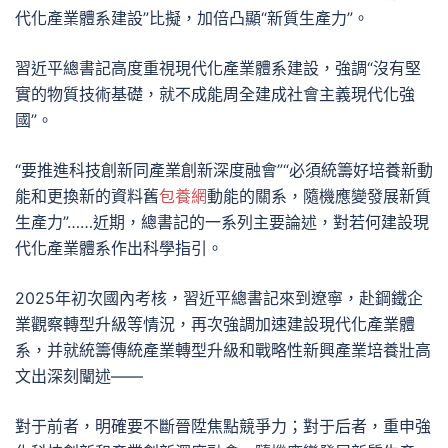
代化產業體系建設”比擬，加倍凸顯“新質生產力”。
習近平總書記高度重視現代化產業體系建設，強調“沒有堅
實的物質技術基礎，就不成能周全建成社會主義現代化強
國”。
“要推進科技創新同產業創新深度融會”“必須統籌好培養新動
能和更換新的資料舊
包養網
動能的關系，隨機應變發展新質
生產力”……近期，總書記的一系列主要論述，對若何建設現
代化產業體系作出科學指引。
2025年初次國內考核，習近平總書記來到遼寧，赴鋼鐵企
業觀察轉型升級等情況，再次強調加速建設現代化產業體
系，并就統籌傳統產業轉型升級和戰略性新興產業培養壯高
文出深刻闡述——
對于前者，明確要不斷晉陞焦點競爭力；對于后者，重申強