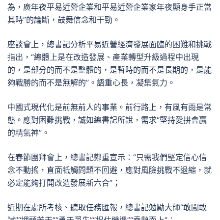
為，廣年夜平易近營企業和平易近營企業家年夜顯身手正當
其時”的論斷，鼓舞信念和干勁。
座談會上，總書記分析平易近營經濟發展面臨的困難和挑戰
指出，“總體上是在改造發展、產業轉型升級過程中出現
的，是部分的而不是整體的，是暫時的而不是長期的，是能
夠戰勝的而不是無解的”。語重心長，凝集氣力。
中國式現代化是前無前人的事業。前行路上，有風有雨是常
態。應對困難挑戰，誠如總書記所說，需求“堅持愛拼會贏
的精氣神”。
在春節團拜會上，總書記鄭重宣示：“只需我們堅定信心信
念不動搖，直面牴觸問題不回避，應對風險挑戰不退縮，就
必定能夠打開改造發展新六合”；
近期在處所考核、聽取任務匯報，總書記勉勵大師“敢闖敢
試”“埋頭苦干”“勇于爭先”“捉住機遇”“乘勢而上”；