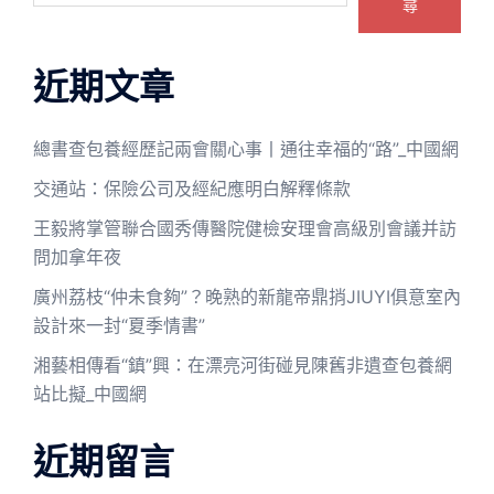
尋
近期文章
總書查包養經歷記兩會關心事丨通往幸福的“路”_中國網
交通站：保險公司及經紀應明白解釋條款
王毅將掌管聯合國秀傳醫院健檢安理會高級別會議并訪
問加拿年夜
廣州荔枝“仲未食夠”？晚熟的新龍帝鼎捎JIUYI俱意室內
設計來一封“夏季情書”
湘藝相傳看“鎮”興：在漂亮河街碰見陳舊非遺查包養網
站比擬_中國網
近期留言