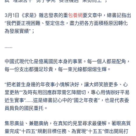
3月1日《求是》雜志發表的重
包養網
要文章中，總書記指出
“我們要正視困難、堅定信念，盡力把各方面積極原因轉化
為發展實績”；
……
中國式現代化是億萬國民本身的事業。每一個人都是配角，
每一份支出都彌足珍貴，每一束光線都熠熠生輝。
“把老蒼生身邊的年夜事小情解決好，讓大師笑臉更多、心
里更熱”“及時有用回應群眾需乞降關切，專心用情辦好平易
近生實事”……這是總書記心中的“國之年夜者”，也是代表委
員肩負的國民重托。
集思廣益、兼聽廣納，在真知灼見里尋求最優解。著眼高質
量完成“十四五”規劃目標任務、為實現“十五五”傑出開局打