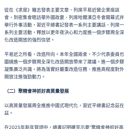
從在《求是》雜志發表主要文章、列席平易近營企業座談
會，到密集會晤訪華外國政要、列席哈爾濱亞冬會開幕式并
舉行外事活動，習近平總書記發表一系列主要講話、列席一
系列主要活動，釋放以更年夜決心和力度進一個步驟周全深
化改造開放的強烈信號。
平易近之所看，改造所向。本年全國兩會，不少代表委員也
圍繞進一個步驟周全深化改造開放帶來了建議。進一個步驟
凝集廣泛共識，將為落實好嚴重改造任務、推進高程度對外
開放注進強勁動力。
（二）聚精會神抓好高質量發展
以高質量發展周全推進中國式現代化，習近平總書記念茲在
茲。
在2025年新年賀詞中，總書記明確宣示要“聚精會神抓好高