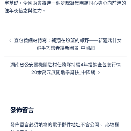
牢基礎，全國兩會將進一個步驟凝集團結同心專心向前進的
強年夜信念與氣力。
文
查包養網站特寫：翱翔在盼望的郊野——新疆喀什女
章
飛手巧繪春耕新圖景_中國網
導
覽
湖南省公安廳機關駐村任務隊持續4年投進查包養行情
20余萬元展開助學幫扶_中國網
發佈留言
發佈留言必須填寫的電子郵件地址不會公開。
必填欄