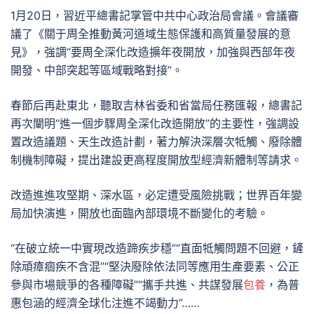
1月20日，習近平總書記掌管中共中心政治局會議。會議審
議了《關于周全推動黃河道域生態保護和高質量發展的意
見》，強調“要周全深化改造擴年夜開放，加強與西部年夜
開發、中部突起等區域戰略對接”。
春節后再赴東北，聽取吉林省委和省當局任務匯報，總書記
再次闡明“進一個步驟周全深化改造開放”的主要性，強調設
置改造議題、天生改造計劃，著力解決深層次牴觸、廢除體
制機制障礙，提出建設更高程度開放型經濟新體制等請求。
改造進進攻堅期、深水區，必定遭受風險挑戰；世界百年變
局加快演進，開放也面臨內部環境不斷變化的考驗。
“在破立統一中實現改造蹄疾步穩”“直面牴觸問題不回避，鏟
除頑瘴痼疾不含混”“堅決廢除依法同等應用生產要素、公正
參與市場競爭的各種障礙”“攜手共進、共謀發展
包養
，為普
惠包涵的經濟全球化注進不竭動力”……