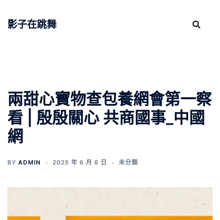
跳
至
影子在跳舞
主
要
內
容
兩甜心寶物查包養網會第一察
看 | 殷殷關心 共商國事_中國
網
BY
ADMIN
2025 年 6 月 6 日
未分類