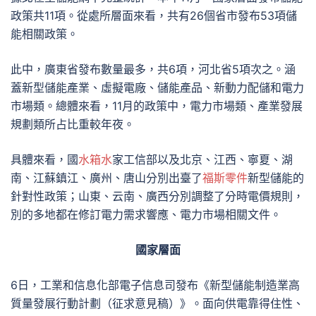
政策共11項。從處所層面來看，共有26個省市發布53項儲
能相關政策。
此中，廣東省發布數量最多，共6項，河北省5項次之。涵
蓋新型儲能產業、虛擬電廠、儲能產品、新動力配儲和電力
市場類。總體來看，11月的政策中，電力市場類、產業發展
規劃類所占比重較年夜。
具體來看，國
水箱水
家工信部以及北京、江西、寧夏、湖
南、江蘇鎮江、廣州、唐山分別出臺了
福斯零件
新型儲能的
針對性政策；山東、云南、廣西分別調整了分時電價規則，
別的多地都在修訂電力需求響應、電力市場相關文件。
國家層面
6日，工業和信息化部電子信息司發布《新型儲能制造業高
質量發展行動計劃（征求意見稿）》。面向供電靠得住性、