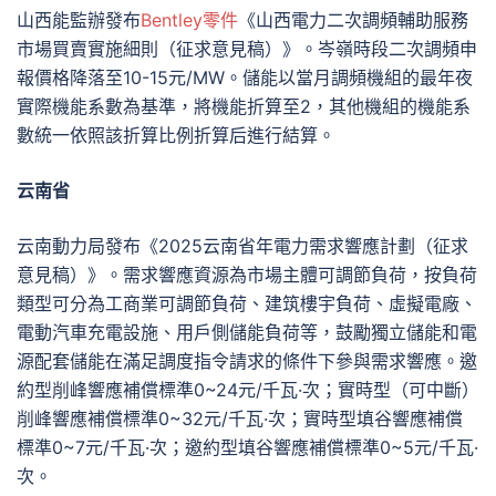
山西能監辦發布
Bentley零件
《山西電力二次調頻輔助服務
市場買賣實施細則（征求意見稿）》。岑嶺時段二次調頻申
報價格降落至10-15元/MW。儲能以當月調頻機組的最年夜
實際機能系數為基準，將機能折算至2，其他機組的機能系
數統一依照該折算比例折算后進行結算。
云南省
云南動力局發布《2025云南省年電力需求響應計劃（征求
意見稿）》。需求響應資源為市場主體可調節負荷，按負荷
類型可分為工商業可調節負荷、建筑樓宇負荷、虛擬電廠、
電動汽車充電設施、用戶側儲能負荷等，鼓勵獨立儲能和電
源配套儲能在滿足調度指令請求的條件下參與需求響應。邀
約型削峰響應補償標準0~24元/千瓦·次；實時型（可中斷）
削峰響應補償標準0~32元/千瓦·次；實時型填谷響應補償
標準0~7元/千瓦·次；邀約型填谷響應補償標準0~5元/千瓦·
次。