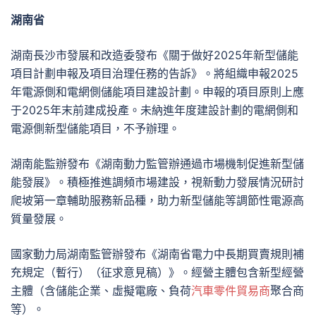
湖南省
湖南長沙市發展和改造委發布《關于做好2025年新型儲能
項目計劃申報及項目治理任務的告訴》。將組織申報2025
年電源側和電網側儲能項目建設計劃。申報的項目原則上應
于2025年末前建成投產。未納進年度建設計劃的電網側和
電源側新型儲能項目，不予辦理。
湖南能監辦發布《湖南動力監管辦通過市場機制促進新型儲
能發展》。積極推進調頻市場建設，視新動力發展情況研討
爬坡第一章輔助服務新品種，助力新型儲能等調節性電源高
質量發展。
國家動力局湖南監管辦發布《湖南省電力中長期買賣規則補
充規定（暫行）（征求意見稿）》。經營主體包含新型經營
主體（含儲能企業、虛擬電廠、負荷
汽車零件貿易商
聚合商
等）。