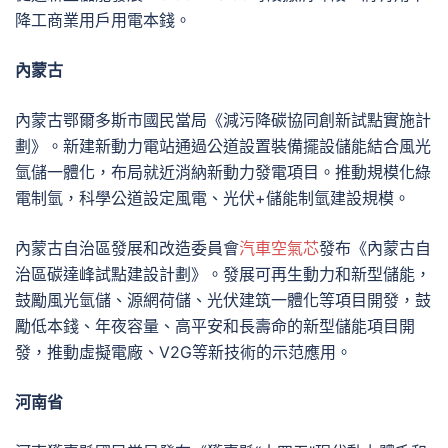
降工商業用戶用電本錢。
內蒙古
內蒙古鄂爾多斯市國民當局《減污降碳協同創新試點實施計
劃》。新建新動力電站通過公道設置裝備擺設儲能結合風光
氫儲一體化，布局就近消納新動力發電項目。推動規模化綠
電制氫，科學公道設定風電、光伏+儲能制氫建設規模。
內蒙古自治區發展和改造委員會
汽車空氣芯
發布《內蒙古自
治區碳達峰試點建設計劃》。發展可再生動力和新型儲能，
鼓勵風光氫儲、源網荷儲、光伏建筑一體化等項目開發，鼓
勵低本錢、年夜容量、高平安和長壽命的新型儲能項目開
發，推動虛擬電廠、V2G等新技術的示范應用。
河南省