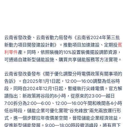
云南省發改委、云南省動力局發布《云南省2024年第三批
新動力項目開發建設計劃》。推動項目加速建設、定期投
賓
利零件
產。同時，依照裝機的10%設置裝備擺設調節資源，
可通過自建新型儲能設施、購買共享儲能服務等方法實現。
云南省發改委發布《關于優化調整分時電價政策有關事項的
告訴》。自2025年1月1日起，12:00—16:00調整為低谷時
段，同時自2024年12月1日起，暫緩執行尖峰電價。官方解
讀指出：新政策將谷段的8小時，從原來的23:00—越日
7:00拆分為2:00—6:00、12:00—16:00午間和晚間各4小時
低谷時段，儲能企業可優化實現“谷充峰放”兩充兩放運行形
式，進一個步驟拉年夜價差空間，晉陞儲能企業經濟效益，
促進新型儲能發展。9:00—18:00時段撤消峰段，將有用下