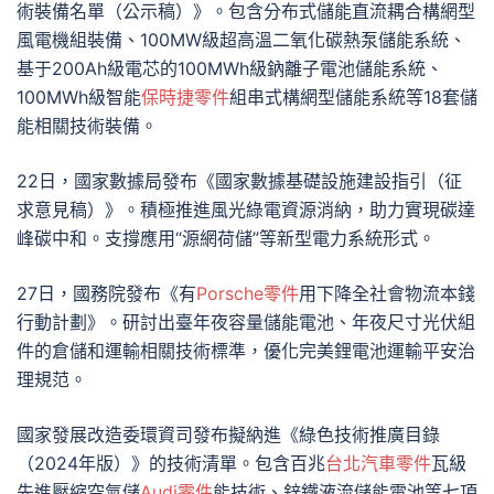
術裝備名單（公示稿）》。包含分布式儲能直流耦合構網型
風電機組裝備、100MW級超高溫二氧化碳熱泵儲能系統、
基于200Ah級電芯的100MWh級鈉離子電池儲能系統、
100MWh級智能
保時捷零件
組串式構網型儲能系統等18套儲
能相關技術裝備。
22日，國家數據局發布《國家數據基礎設施建設指引（征
求意見稿）》。積極推進風光綠電資源消納，助力實現碳達
峰碳中和。支撐應用“源網荷儲”等新型電力系統形式。
27日，國務院發布《有
Porsche零件
用下降全社會物流本錢
行動計劃》。研討出臺年夜容量儲能電池、年夜尺寸光伏組
件的倉儲和運輸相關技術標準，優化完美鋰電池運輸平安治
理規范。
國家發展改造委環資司發布擬納進《綠色技術推廣目錄
（2024年版）》的技術清單。包含百兆
台北汽車零件
瓦級
先進壓縮空氣儲
Audi零件
能技術、鋅鐵液流儲能電池等七項