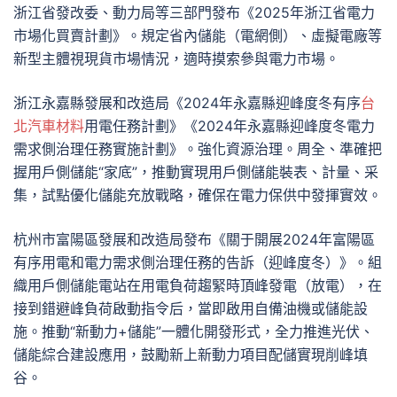
浙江省發改委、動力局等三部門發布《2025年浙江省電力
市場化買賣計劃》。規定省內儲能（電網側）、虛擬電廠等
新型主體視現貨市場情況，適時摸索參與電力市場。
浙江永嘉縣發展和改造局《2024年永嘉縣迎峰度冬有序
台
北汽車材料
用電任務計劃》《2024年永嘉縣迎峰度冬電力
需求側治理任務實施計劃》。強化資源治理。周全、準確把
握用戶側儲能“家底”，推動實現用戶側儲能裝表、計量、采
集，試點優化儲能充放戰略，確保在電力保供中發揮實效。
杭州市富陽區發展和改造局發布《關于開展2024年富陽區
有序用電和電力需求側治理任務的告訴（迎峰度冬）》。組
織用戶側儲能電站在用電負荷趨緊時頂峰發電（放電），在
接到錯避峰負荷啟動指令后，當即啟用自備油機或儲能設
施。推動“新動力+儲能”一體化開發形式，全力推進光伏、
儲能綜合建設應用，鼓勵新上新動力項目配儲實現削峰填
谷。