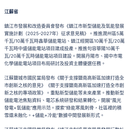
江蘇省
鎮江市發展和改造委員會發布《鎮江市新型儲能及氫能發展
實施計劃（2025-2027年）征求意見稿》。推進潤州區5萬
千瓦/10萬千瓦時鑫華儲能電站、鎮江經開區10萬千瓦/20萬
千瓦時中盛儲能電站項目建成投產。推進句容華陽10萬千
瓦/20萬千瓦時儲能電站項目建設。開展丹陽市、揚中市電
化學儲能電站項目布局研討及投資主體優選任務。
江蘇鹽城市國民當局發布《關于支撐鹽南高新區加速打造全
市創新之核的意見》《關于支撐鹽南高新區加速打造全市創
新之核的專項政策》。重點新型儲能等未來產業。推動新型
儲能電池焦點資料、電芯系統研發和結果轉化，開展“風光
發電+氫儲能”應用示范。摸索“綠能寒風刺骨，社區裡的積
雪還未融化。+儲能+冷能”數據中間發展新形式。