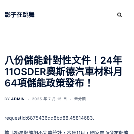
跳
至
影子在跳舞
主
要
內
容
八份儲能針對性文件！24年
11OSDER奧斯德汽車材料月
64項儲能政策發布！
BY
ADMIN
2025 年 7 月 15 日
未分類
requestId:6875436dd8bd88.45814683.
據北極星儲能網不完整統計，本年11月，國家層面發布儲能