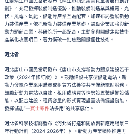
江蘇靖江市國民當局發布《靖江市制造業高質量發展行動計
劃》。充足發揮裝備制造優勢，推動裝備制造業與鋰電、光
伏、風電、氫能、儲能等產業互為配套，加速布局發展新動
力裝備產業。依托新動力裝備產業基礎，鼓勵企業加強與新
動力頭部企業、科研院所一起配合，主動參與關鍵焦點技術
產業化攻關項目，著力衝破一批焦點關鍵個性技術。
河北省
河北唐山市國民當局發布《唐山市支撐新動力體系建設若干
政策（2024年修訂版）》。鼓勵建設共享型儲能電站，新
動力發電企業采用購買或租賃方法獲得共享儲能電站服務。
鼓勵新動力電站以自建、租用或購買等情勢設置裝備擺設儲
能，以配合建設、租賃容量的形式實現設置裝備擺設儲能，
發揮儲能“一
賓士零件
站多用”的共享感化。
河北省科學技術廳發布《河北省打造和開放創新應用場景三
年行動計劃（2024-2026年）》。新動力產業積極推進再