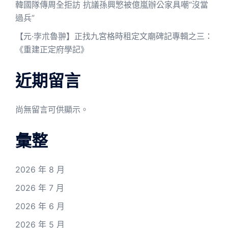
韓國隊傳周全拒訪 抗議孫興慜被億嵐辦公家具嘲“沒當
過兵”
【元·孛朮魯翀】正找九宮格時租定文廟碑記專輯之三：
《重建正定府學記》
近期留言
尚無留言可供顯示。
彙整
2026 年 8 月
2026 年 7 月
2026 年 6 月
2026 年 5 月