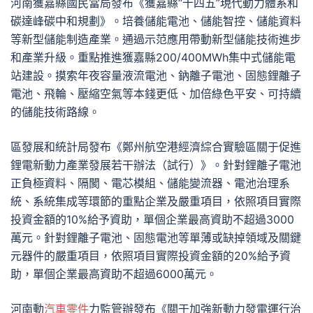
河南獲嘉縣國民當局發布《獲嘉縣“十四五”現代動力體系和
碳達峰碳中和規劃》。培養儲能電池、儲能智控、儲能資料
等新型儲能制造產業。通過示范應用帶動新型儲能技術進步
和產業升級。重點推進獲嘉縣200/400MWh集中式儲能電
站建設。摸索年夜容量液流電池、鈉離子電池、固態鋰離子
電池、飛輪、壓縮空氣等本錢更低、加倍綠色平安、可持續
的儲能技術路線。
區發展和統計局發布《鄭州航空港經濟綜合實驗區關于促進
鋰電新動力產業發展若干辦法（試行）》。針對鋰離子電池
正負極資料、隔閡、電芯模組、儲能變流器、電池治理系
統、系統集成等環節的重點企業及嚴重項目，依照項目實際
投資金額的10%給予資助，單個企業最高資助不超過3000
萬元。針對鋰離子電池、固態電池等單薄或缺掉領域及關鍵
元器件的嚴重項目，依照項目實際投資金額的20%給予資
助，單個企業最高資助不超過6000萬元。
河南動
汽車零件
力監管辦發布《關于加強新動力發電運行治