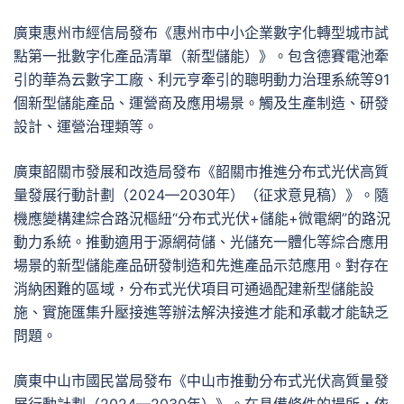
廣東惠州市經信局發布《惠州市中小企業數字化轉型城市試
點第一批數字化產品清單（新型儲能）》。包含德賽電池牽
引的華為云數字工廠、利元亨牽引的聰明動力治理系統等91
個新型儲能產品、運營商及應用場景。觸及生產制造、研發
設計、運營治理類等。
廣東韶關市發展和改造局發布《韶關市推進分布式光伏高質
量發展行動計劃（2024—2030年）（征求意見稿）》。隨
機應變構建綜合路況樞紐“分布式光伏+儲能+微電網”的路況
動力系統。推動適用于源網荷儲、光儲充一體化等綜合應用
場景的新型儲能產品研發制造和先進產品示范應用。對存在
消納困難的區域，分布式光伏項目可通過配建新型儲能設
施、實施匯集升壓接進等辦法解決接進才能和承載才能缺乏
問題。
廣東中山市國民當局發布《中山市推動分布式光伏高質量發