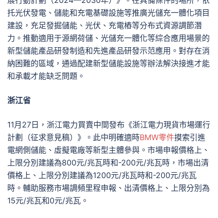
展行動計劃（2024—2030年）》。在具備條件的場所，依
托光伏發電、儲能和充電基礎設施等推廣光儲充一體化項目
建設，充足發掘儲能、光伏、充電樁等分布式資源調節潛
力。推動適用于源網荷儲、光儲充一體化等綜合應用場景的
新型儲能產品研發制造和先進產品研發示范應用。對存在消
納困難的區域，通過配建新型儲能設施等辦法解決接進才能
和承載才能缺乏問題。
浙江省
11月27日，浙江電力買賣中間發布《浙江電力現貨市場運行
計劃（征求意見稿）》。此中明確適時
BMW零件
摸索引進
電網側儲能、虛擬電廠等新型主體參與。市場申報價格上、
上限分別建議為800元/兆瓦時和-200元/兆瓦時，市場出清
價格上、上限分別建議為1200元/兆瓦時和-200元/兆瓦
時。輔助服務市場調頻里程申報、出清價格上、上限分別為
15元/兆瓦和0元/兆瓦。