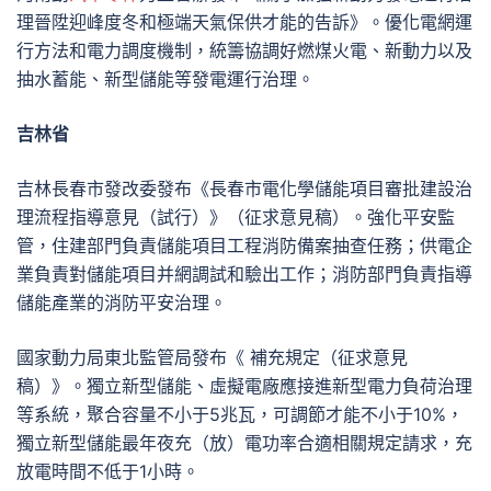
理晉陞迎峰度冬和極端天氣保供才能的告訴》。優化電網運
行方法和電力調度機制，統籌協調好燃煤火電、新動力以及
抽水蓄能、新型儲能等發電運行治理。
吉林省
吉林長春市發改委發布《長春市電化學儲能項目審批建設治
理流程指導意見（試行）》（征求意見稿）。強化平安監
管，住建部門負責儲能項目工程消防備案抽查任務；供電企
業負責對儲能項目并網調試和驗出工作；消防部門負責指導
儲能產業的消防平安治理。
國家動力局東北監管局發布《 補充規定（征求意見
稿）》。獨立新型儲能、虛擬電廠應接進新型電力負荷治理
等系統，聚合容量不小于5兆瓦，可調節才能不小于10%，
獨立新型儲能最年夜充（放）電功率合適相關規定請求，充
放電時間不低于1小時。