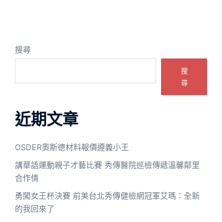
搜尋
搜
尋
近期文章
OSDER奧斯德材料報價遵義小王
講華語運動親子才藝比賽 秀傳醫院巡檢傳遞溫馨鄰里
合作情
勇闖女王杯決賽 前美台北秀傳健檢網冠軍艾瑪：全新
的我回來了