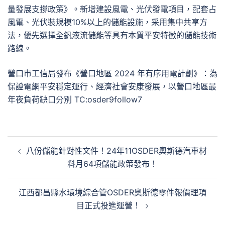
量發展支撐政策》。新增建設風電、光伏發電項目，配套占
風電、光伏裝規模10%以上的儲能設施，采用集中共享方
法，優先選擇全釩液流儲能等具有本質平安特徵的儲能技術
路線。
營口市工信局發布《營口地區 2024 年有序用電計劃》：為
保證電網平安穩定運行、經濟社會安康發展，以營口地區最
年夜負荷缺口分別 TC:osder9follow7
文
八份儲能針對性文件！24年11OSDER奧斯德汽車材
章
料月64項儲能政策發布！
導
覽
江西都昌縣水環境綜合管OSDER奧斯德零件報價理項
目正式投進運營！