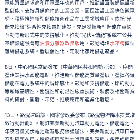
電能質量請求高和用電量年夜的用戶，推動設置裝備擺設新
型儲能。支撐具備條件的工業企業、園區建設工業綠色微電
網，積極推進新型儲能技術產品在工業領域應用。依托“光
儲充換檢”綜合性充換電站建設，充足發揮新型儲能在車網
互動等新形式中的支撐感化。推動“光伏+儲能”系統在公共
基礎設施融會應
油氣分離器改良版
用，鼓勵構建
水箱精
微型
離網儲能系統。發展個性化、定制化家用儲能產品。
8日，中心國民當局發布《中華國民共和國動力法》。序開
發建設抽水蓄能電站，推進新型儲能高質量發展，發揮各類
儲能在電力系統中的調節感化。鼓勵和支撐儲能、節約動力
等領域基礎性、關鍵性和前沿性嚴重技術、裝備及相關新資
料的研討、開發、示范、推廣應用和產業化發展。
13日，路況運輸部、國家發改委發布《路況物流降本提質增
效行動計劃》。制訂完美新動力汽車動力電池、儲能電池、
年夜容量光伏電池運輸服務保證辦法，完美新動力汽車口岸
滾裝碼頭布局，積極拓展新動力汽車集裝箱船、多用處船運