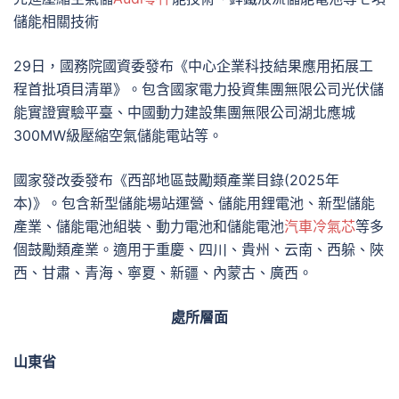
儲能相關技術
29日，國務院國資委發布《中心企業科技結果應用拓展工
程首批項目清單》。包含國家電力投資集團無限公司光伏儲
能實證實驗平臺、中國動力建設集團無限公司湖北應城
300MW級壓縮空氣儲能電站等。
國家發改委發布《西部地區鼓勵類產業目錄(2025年
本)》。包含新型儲能場站運營、儲能用鋰電池、新型儲能
產業、儲能電池組裝、動力電池和儲能電池
汽車冷氣芯
等多
個鼓勵類產業。適用于重慶、四川、貴州、云南、西躲、陜
西、甘肅、青海、寧夏、新疆、內蒙古、廣西。
處所層面
山東省