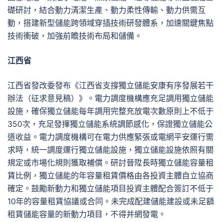
礎研討，結合動力清潔生產、動力柔性傳輸、動力供需互
動，搭建新型儲能跨領域穿插技術研發體系，加速關鍵焦點
技術衝破，加強前瞻技術布局和儲備。
江西省
江西省發改委發布《江西省支撐獨立儲能安康有序發展若干
辦法（征求意見稿）》。電力調度機構應充足調用獨立儲能
設施，確保獨立儲能每年調用完整充放電次數原則上不低于
350次，充足發揮獨立儲能系統調節感化，保證獨立儲能公
道收益。電力調度機構可在電力供應緊張或電網平安運行需
求時，統一調度運行獨立儲能設施，獨立儲能設施依照有關
規定或市場化規則獲取補償。研討晉陞長時獨立儲能容量租
賃比例，獨立儲能的年容量租賃價格由各投資主體自立協商
確定。鼓勵新動力和獨立儲能項目投資主體配合簽訂不低于
10年的容量租賃協議或合同。未完成配建儲能建設或未足額
租賃儲能容量的新動力項目，不得并網發電。