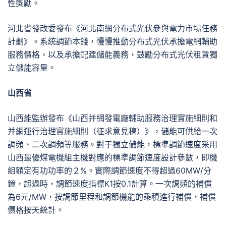
性獎勵。
河北省發改委發布《河北南網分布式光伏參與電力市場任務
計劃》。系統調節本錢，慢慢推動分布式光伏承擔電網輔助
服務價格，以及承擔配建儲能義務，鼓勵分布式光伏租賃獨
立儲能容量。
山西省
山西能監辦發布《山西并網發電廠輔助服務治理實施細則和
并網運行治理實施細則（征求意見稿）》，儲能可供給一次
調頻、二次調頻等服務。對于獨立儲能，標準調節速度采用
山西最優煤電機組主機對應的標準調節速度設計參數，即機
組額定有功功率的２%。實際調節速度不得超過60MW/分
鐘，超過時，調節速度指標K1按0.1計算。一次調頻的補償
為6元/MW，按調節里程和調節機能的乘積進行補償，補償
價格按天統計。