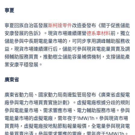
寧夏
寧夏回族自治區發展
斯柯達零件
改造委發布《關于促進儲能
安康發展的告訴》。現貨市場連續運營
德系車材料
前，獨立
儲能參與中長期電能量市場的，可同步享用調峰輔助服務收
益，現貨市場連續運行后，儲能可參與現貨電能量買賣及調
頻輔助服務買賣，推動樹立儲能容量補償機制，支撐儲能產
業安康平穩發展。
廣東省
廣東省動力局、國家動力局南邊監管局發布《廣東省虛擬電
廠參與電力市場買賣實施計劃》。虛擬電廠根據分歧的規則
參與電能量市場、需求響應市場、電力輔助服務市場。參與
電能量市場的虛擬電廠，需年夜于1MW/1h。參與現貨市場
買賣時，虛擬電廠按地點節點報量報價，全電量參與現貨電
能量買賣出清。參與需求響應的電廠，需年夜于5MW/1h。