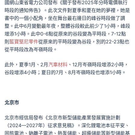
國網山東省電力公司發布《關于發布2025年分時電價執行
時段的通知佈告》。此次文件對夏季和夏在她的夢裡，她是
書中的一個小配角，坐在舞台最右邊日的峰谷時段做了調
整。此中6月變動最年夜，整體谷段較此前少了1小時，峰段
增添1小時。此中0-6點從原來的谷段變為平時段，7-12點
則
藍寶堅尼零件
從原來的平時段變為谷段，別的22-23點也
從平時段改為岑嶺時段。
此外，夏季1月、2月
汽車材料
、12月岑嶺時段增添2小時，
谷段增添4小時；夏日的7月、8月岑嶺時段也增添1小時。
北京市
北京市經信局發布《北京市新型儲能產業發展實施計劃
（2024—2027年）征求意見稿》。深化鋰電池本征平安、
固態電池、鈉離子電池、熱泵儲能、超導儲能等新型儲能基