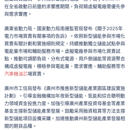
在全省啟動日前邀約求響應期間，負荷類虛擬電廠需優先參
與需求響應。
廣東省動力局、國家動力局南邊監管局發布《關于2025年
電力市場買賣有關事項的告訴》。依照新型儲能參與市場化
買賣有關計劃和實施細則規定，持續推動獨立儲能試點參與
電能量市場和輔助服務市場。虛擬電廠參與市場化買賣試
點，推動可調節負荷、分布式電源、用戶側儲能等資源聚合
構成虛擬電廠，積極參與電能量、需求響應、輔助服務等市
汽車機油芯
場買賣。
廣州市工信局發布《廣州市推進新型儲能產業園區建設實施
計劃》。引導金融機構加年夜新型儲能、氫能和綜合聰明動
力領域資金投進力度。加強引導廣州產業投資母基金等產業
基金支撐新型儲能產業發展。鼓勵采用融資租賃等方法支撐
新型儲能項目設備采購。加速推動廣州新型儲能產業發展相
關的期貨品種。