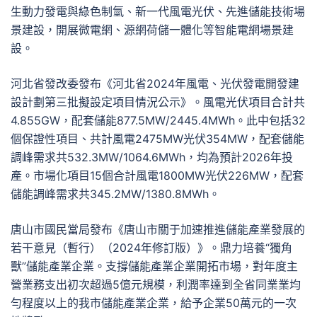
生動力發電與綠色制氫、新一代風電光伏、先進儲能技術場
景建設，開展微電網、源網荷儲一體化等智能電網場景建
設。
河北省發改委發布《河北省2024年風電、光伏發電開發建
設計劃第三批擬設定項目情況公示》。風電光伏項目合計共
4.855GW，配套儲能877.5MW/2445.4MWh。此中包括32
個保證性項目、共計風電2475MW光伏354MW，配套儲能
調峰需求共532.3MW/1064.6MWh，均為預計2026年投
產。市場化項目15個合計風電1800MW光伏226MW，配套
儲能調峰需求共345.2MW/1380.8MWh。
唐山市國民當局發布《唐山市關于加速推進儲能產業發展的
若干意見（暫行）（2024年修訂版）》。鼎力培養“獨角
獸”儲能產業企業。支撐儲能產業企業開拓市場，對年度主
營業務支出初次超過5億元規模，利潤率達到全省同業業均
勻程度以上的我市儲能產業企業，給予企業50萬元的一次