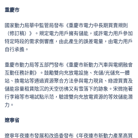
重慶市
國家動力局華中監管局發布《重慶市電力中長期買賣規則
（修訂稿）》。規定電力用戶擁有儲能，或許電力用戶參加
特定時段的需求側響應，由此產生的誤差電量，由電力用戶
自行承擔。
重慶市動力局等五部門發布《重慶市新動力汽車與電網融會
互動任務計劃》。鼓勵雙向充放電設施、充儲/光儲充一體
站、換電站等通過資源聚合方法參與電力現貨、綠證買賣及
儲能容量租賃陰沉的天空彷彿又有雪落下的跡象。宋微拖著
行李箱等市場試點示范，驗證雙向充放電資源的等效儲能潛
力。
遼寧省
遼寧年夜連市發展和改造委發布《年夜連市新動力產業高質