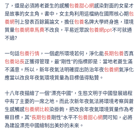
了，還是必須將老蒼生的感觸
包養甜心網
感染對面的女星才
是故事的女主角。書中，女主角利用這檔納在國際核心期
包
養網
刊上發表百餘篇論文，擔任
包養
名牌大學終身進，環境
質量
包養網車馬費
不改良，平易近眾說
包養網ppt
不可就通
不過?
一句話
包養行情
，一個處所環境若何，淨化能
長期包養
否真
包養站長
正獲得管理，最“剛性”的指標即是：當地老蒼生滿
不滿意。所以，新年夜氣法明確提出防治年夜
包養網
氣淨化
應當以改良年夜氣環境質量為目標值得點贊。
十八年夜描繪了一個“漂亮中國”，生態文明于中國發展過程
中有了主要的一席之地。而此次新年夜氣法將環境考察與蒼
生感觸感
包養網比較
染掛鉤，把改良年夜氣環境質量作為考
察目標，其“
長期包養
剛性”水平不
包養甜心網
問可知，必將
為建設漂亮中國繪制出美妙的未來。