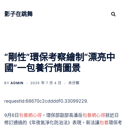
跳
至
影子在跳舞
主
要
內
容
“剛性”環保考察繪制“漂亮中
國”一包養行情圖景
BY
ADMIN
2025 年 7 月 4 日
未分類
requestId:68670c2cddddf0.33099229.
9月6日
包養網心得
，環保部副部長潘岳
包養網心得
就近日
修訂通過的《年夜氣淨化防治法》表現，新法讓
包養
環保考