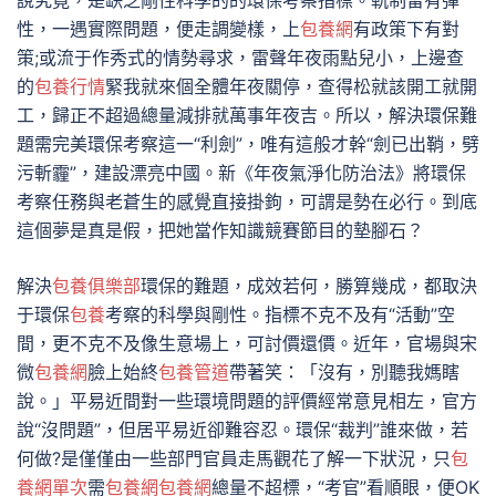
說究竟，是缺乏剛性科學的的環保考察指標。軌制留有彈
性，一遇實際問題，便走調變樣，上
包養網
有政策下有對
策;或流于作秀式的情勢尋求，雷聲年夜雨點兒小，上邊查
的
包養行情
緊我就來個全體年夜關停，查得松就該開工就開
工，歸正不超過總量減排就萬事年夜吉。所以，解決環保難
題需完美環保考察這一“利劍”，唯有這般才幹“劍已出鞘，劈
污斬霾”，建設漂亮中國。新《年夜氣淨化防治法》將環保
考察任務與老蒼生的感覺直接掛鉤，可謂是勢在必行。到底
這個夢是真是假，把她當作知識競賽節目的墊腳石？
解決
包養俱樂部
環保的難題，成效若何，勝算幾成，都取決
于環保
包養
考察的科學與剛性。指標不克不及有“活動”空
間，更不克不及像生意場上，可討價還價。近年，官場與宋
微
包養網
臉上始終
包養管道
帶著笑：「沒有，別聽我媽瞎
說。」平易近間對一些環境問題的評價經常意見相左，官方
說“沒問題”，但居平易近卻難容忍。環保“裁判”誰來做，若
何做?是僅僅由一些部門官員走馬觀花了解一下狀況，只
包
養網單次
需
包養網
包養網
總量不超標，“考官”看順眼，便OK