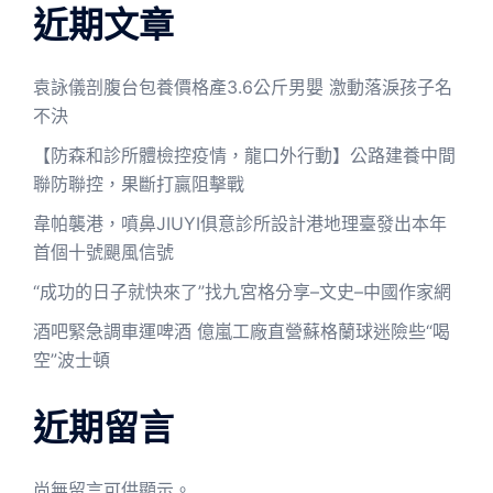
近期文章
袁詠儀剖腹台包養價格產3.6公斤男嬰 激動落淚孩子名
不決
【防森和診所體檢控疫情，龍口外行動】公路建養中間
聯防聯控，果斷打贏阻擊戰
韋帕襲港，噴鼻JIUYI俱意診所設計港地理臺發出本年
首個十號颶風信號
“成功的日子就快來了”找九宮格分享–文史–中國作家網
酒吧緊急調車運啤酒 億嵐工廠直營蘇格蘭球迷險些“喝
空”波士頓
近期留言
尚無留言可供顯示。