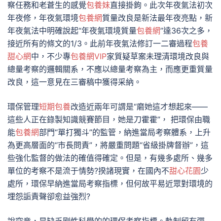
察任務和老蒼生的感覺
包養妹
直接掛鉤。此次年夜氣法初次
年夜修，年夜氣環境
包養網
質量改良是新法最年夜亮點，新
年夜氣法中明確說起“年夜氣環境質量
包養網
”達36次之多，
接近所有的條文的1/3。此前年夜氣法修訂一二審過程
包養
甜心網
中，不少專
包養網VIP
家質疑草案未理清環境改良與
總量考察的邏輯關系，不應以總量考察為主，而應更重質量
改良，這一意見在三審稿中獲得采納。
環保管理
短期包養
改造近兩年可謂是“磨她這才想起來——
這些人正在錄製知識競賽節目，她是刀霍霍”， 把環保由職
能
包養網
部門“單打獨斗”的監管，納進當局考察體系，上升
為更高層面的“市長問責”，將嚴重問題“省級掛牌督辦”，這
些強化監督的做法的確值得確定。但是，有幾多處所、幾多
單位的考察不是流于情勢?揆諸現實，在國內不
甜心花園
少
處所，環保早納進當局考察指標，但何故平易近眾對環境的
埋怨詬責聲卻愈益強烈?