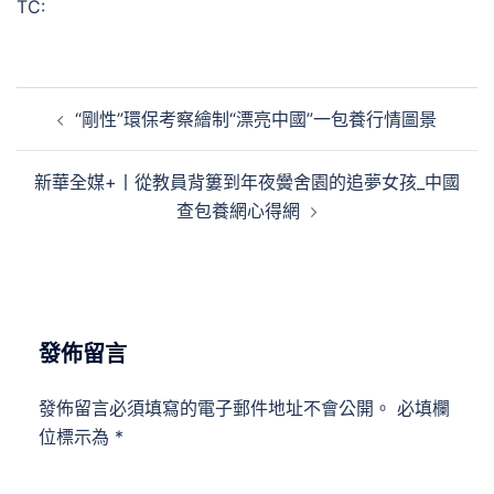
TC:
文
“剛性”環保考察繪制“漂亮中國”一包養行情圖景
章
導
新華全媒+丨從教員背簍到年夜黌舍園的追夢女孩_中國
覽
查包養網心得網
發佈留言
發佈留言必須填寫的電子郵件地址不會公開。
必填欄
位標示為
*