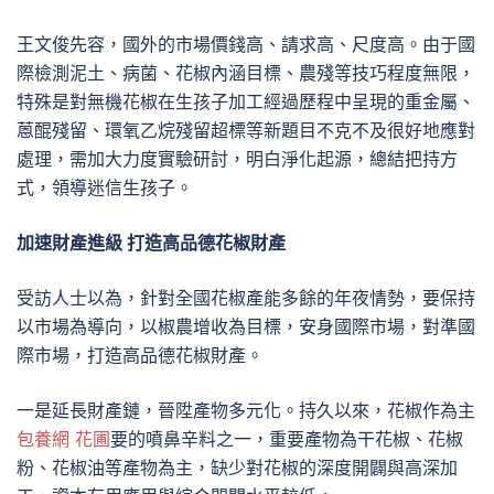
王文俊先容，國外的市場價錢高、請求高、尺度高。由于國
際檢測泥土、病菌、花椒內涵目標、農殘等技巧程度無限，
特殊是對無機花椒在生孩子加工經過歷程中呈現的重金屬、
蒽醌殘留、環氧乙烷殘留超標等新題目不克不及很好地應對
處理，需加大力度實驗研討，明白淨化起源，總結把持方
式，領導迷信生孩子。
加速財產進級 打造高品德花椒財產
受訪人士以為，針對全國花椒產能多餘的年夜情勢，要保持
以市場為導向，以椒農增收為目標，安身國際市場，對準國
際市場，打造高品德花椒財產。
一是延長財產鏈，晉陞產物多元化。持久以來，花椒作為主
包養網 花圃
要的噴鼻辛料之一，重要產物為干花椒、花椒
粉、花椒油等產物為主，缺少對花椒的深度開闢與高深加