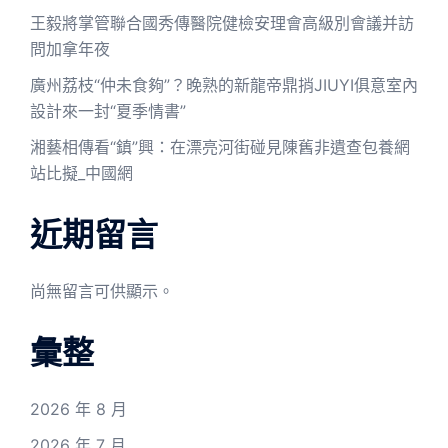
王毅將掌管聯合國秀傳醫院健檢安理會高級別會議并訪
問加拿年夜
廣州荔枝“仲未食夠”？晚熟的新龍帝鼎捎JIUYI俱意室內
設計來一封“夏季情書”
湘藝相傳看“鎮”興：在漂亮河街碰見陳舊非遺查包養網
站比擬_中國網
近期留言
尚無留言可供顯示。
彙整
2026 年 8 月
2026 年 7 月