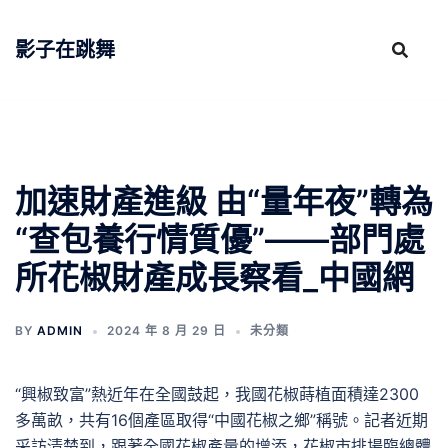
跳
至
影子在跳舞
主
要
內
容
加速財產進級 由“量年夜”轉為
“查包養行情質優”——部門處
所花椒財產成長察看_中國網
BY
ADMIN
2024 年 8 月 29 日
未分類
“興椒致富”熱近年在全國鼓起，我國花椒蒔植面積達2300
多萬畝，共有16個產區取得“中國花椒之鄉”稱號。記者近期
采訪清楚到，跟著全國花椒產量的增添，花椒市排場臨總體