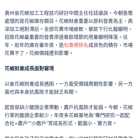
貴州省花椒加工工程技巧研討中間主任任廷遠說，今朝急需
處理的是花椒庫存題目。花椒財產重要以原料發賣為主，高
深加工絕對滯后。全部花費市場疲軟，餐飲下行比擬顯明，
招致花椒最重要的發賣渠道餐飲環節的用量顯明降落。往
年、前年的庫存量年夜，造
包養網排名
成貨色的積存，市場
花費不了，花椒價錢遭到影響。
花椒財產成長面對窘境
以後花椒財產成長遇困，一方面受價錢周期性影響，另一方
面也與本身抗風險才能缺乏有關。
起首是缺少龍頭企業帶動，農戶抗風險才能弱。今朝，花椒
行業的龍頭企業較少，年夜多花椒基地為“專門研究一起配
合社+農戶”“小散戶”等成長形式，範圍小、實力衰。