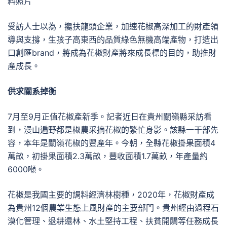
料照片
受訪人士以為，攙扶龍頭企業，加速花椒高深加工的財產領
導與支撐，生孩子高東西的品質綠色無機高端產物，打造出
口創匯brand，將成為花椒財產將來成長標的目的，助推財
產成長。
供求關系掉衡
7月至9月正值花椒產新季。記者近日在貴州關嶺縣采訪看
到，漫山遍野都是椒農采摘花椒的繁忙身影。該縣一干部先
容，本年是關嶺花椒的豐產年。今朝，全縣花椒掛果面積4
萬畝，初掛果面積2.3萬畝，豐收面積1.7萬畝，年產量約
6000噸。
花椒是我國主要的調料經濟林樹種，2020年，花椒財產成
為貴州12個農業生態上風財產的主要部門。貴州經由過程石
漠化管理、退耕還林、水土堅持工程、扶貧開闢等任務成長