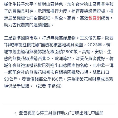
械化生孩子水平。針對山區特色，加年夜合適山區農業生孩
子的農機具引進、示范和推行力度，補齊農機設備短板，推
進農業機械化向全部旅程、周全、高質、高效
包養網
成長，
助力古代農業的連續推動。
三是對準國際市場，打造無機高端產物。王文俊先容，陜西
“韓城年夜紅袍花椒”無機花椒基地初具範圍，2023年，韓
城市經由過程無機認證花椒面積2800畝。高端、安康、生
態的無機花椒滯銷西北亞、歐洲等地，深受花費者愛好。韓
城年夜紅袍無機花椒已列進出口德國產物名錄，此中孟一溝
一起配合社的無機花椒初次直銷德國批發市場，試單出口
90公斤，發賣價錢每公斤160元，這為衝破花椒財產成長窘
境供給新思緒。（記者 李黔渝）
文
查包養網心得工具協作助力“甘味出隴”_中國網
章