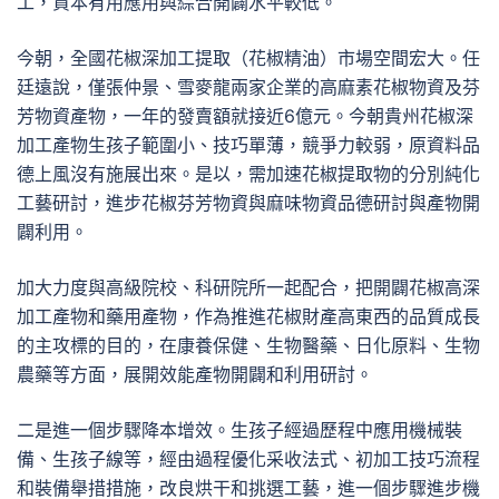
工，資本有用應用與綜合開闢水平較低。
今朝，全國花椒深加工提取（花椒精油）市場空間宏大。任
廷遠說，僅張仲景、雪麥龍兩家企業的高麻素花椒物資及芬
芳物資產物，一年的發賣額就接近6億元。今朝貴州花椒深
加工產物生孩子範圍小、技巧單薄，競爭力較弱，原資料品
德上風沒有施展出來。是以，需加速花椒提取物的分別純化
工藝研討，進步花椒芬芳物資與麻味物資品德研討與產物開
闢利用。
加大力度與高級院校、科研院所一起配合，把開闢花椒高深
加工產物和藥用產物，作為推進花椒財產高東西的品質成長
的主攻標的目的，在康養保健、生物醫藥、日化原料、生物
農藥等方面，展開效能產物開闢和利用研討。
二是進一個步驟降本增效。生孩子經過歷程中應用機械裝
備、生孩子線等，經由過程優化采收法式、初加工技巧流程
和裝備舉措措施，改良烘干和挑選工藝，進一個步驟進步機