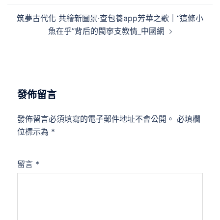
導
筑夢古代化 共繪新圖景·查包養app芳華之歌｜“這條小
覽
魚在乎”背后的閩寧支教情_中國網
發佈留言
發佈留言必須填寫的電子郵件地址不會公開。
必填欄
位標示為
*
留言
*