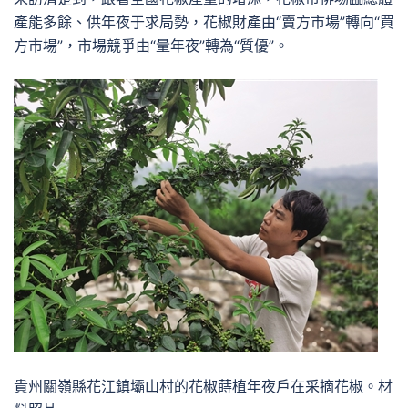
產能多餘、供年夜于求局勢，花椒財產由“賣方市場”轉向“買
方市場”，市場競爭由“量年夜”轉為“質優”。
貴州關嶺縣花江鎮壩山村的花椒蒔植年夜戶在采摘花椒。材