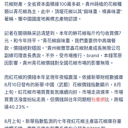
花椒財產，全省資本面積達100萬多畝。貴州蒔植的花椒種
類以青花椒為主，此中，頂壇花椒以其“麻味重、噴鼻味濃”
著稱，獲中國國度地輿標志產物認證。
記者在關嶺縣采訪清楚到，本年的鮮花椒每斤均勻收買價7
元，和今年持平。“青花椒麻味重，我們重要供中高端餐
飲，價錢絕對穩固。”貴州椒豐眾鑫花椒財產成長無限公司
副總司理袁長勇說。不外，受市場推行、brand、本錢等原
因影響，貴州青花椒價錢對全國花椒市場的影響無限。
而紅花椒的價錢本年呈現年夜幅震蕩。依據新華財經數據庫
8月10日發布的新華·中國（武都）花椒價錢指數顯示，8月
上旬，紅花椒市場買賣氣氛連續向好，市場走貨速率、市場
買賣活潑度紛紜走高，但價錢與往年同期相
包養網
比，跌幅
達40.23%。
8月上旬，新華指數監測的七年夜紅花椒主產區花椒庫存量