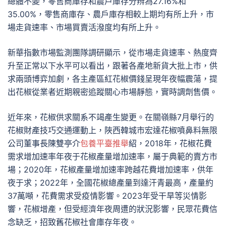
總體不變，零售商庫存和農戶庫存分辨為27.16%和
35.00%，零售商庫存、農戶庫存相較上期均有所上升，市
場走貨速率、市場買賣活潑度均有所上升。
新華指數市場監測團隊調研顯示，從市場走貨速率、熱度齊
升至正常以下水平可以看出，跟著各產地新貨大批上市，供
求兩頭博弈加劇，各主產區紅花椒價錢呈現年夜幅震蕩，提
出花椒從業者近期親密追蹤關心市場靜態，實時調劑售價。
近年來，花椒供求關系不竭產生變更。在關嶺縣7月舉行的
花椒財產技巧交通運動上，陜西韓城市宏達花椒噴鼻料無限
公司董事長陳雙亭介
包養平臺推舉
紹，2018年，花椒花費
需求增加速率年夜于花椒產量增加速率，屬于典範的賣方市
場；2020年，花椒產量增加速率跨越花費增加速率，供年
夜于求；2022年，全國花椒總產量到達汗青最高，產量約
37萬噸，花費需求受疫情影響。2023年受干旱等災情影
響，花椒增產，但受經濟年夜周遭的狀況影響，民眾花費信
念缺乏，招致舊花椒社會庫存年夜。