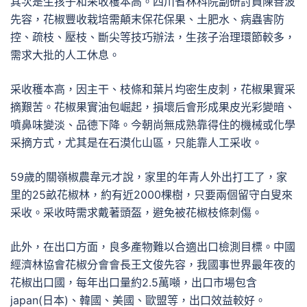
其次是生孩子和采收穫本高。四川省林科院副研討員陳善波
先容，花椒豐收栽培需顛末保花保果、土肥水、病蟲害防
控、疏枝、壓枝、斷尖等技巧辦法，生孩子治理環節較多，
需求大批的人工休息。
采收穫本高，因主干、枝條和葉片均密生皮刺，花椒果實采
摘艱苦。花椒果實油包崛起，損壞后會形成果皮光彩變暗、
噴鼻味變淡、品德下降。今朝尚無成熟靠得住的機械或化學
采摘方式，尤其是在石漠化山區，只能靠人工采收。
59歲的關嶺椒農韋元才說，家里的年青人外出打工了，家
里的25畝花椒林，約有近2000棵樹，只要兩個留守白叟來
采收。采收時需求戴著頭盔，避免被花椒枝條刺傷。
此外，在出口方面，良多產物難以合適出口檢測目標。中國
經濟林協會花椒分會會長王文俊先容，我國事世界最年夜的
花椒出口國，每年出口量約2.5萬噸，出口市場包含
japan(日本)、韓國、美國、歐盟等，出口效益較好。