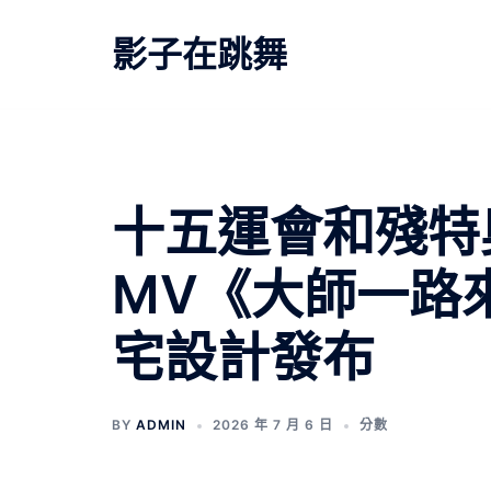
跳
至
影子在跳舞
主
要
內
容
十五運會和殘特
MV《大師一路來
宅設計發布
BY
ADMIN
2026 年 7 月 6 日
分數