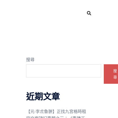
搜尋
搜
尋
近期文章
【元·孛朮魯翀】正找九宮格時租