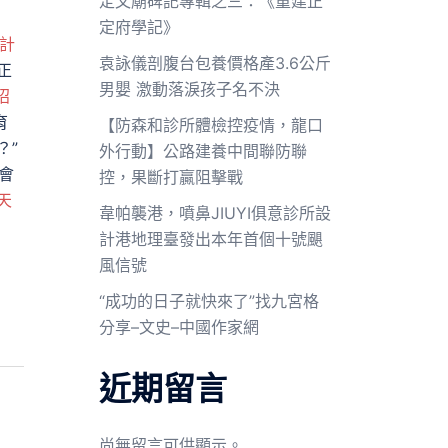
定文廟碑記專輯之三：《重建正
定府學記》
計
袁詠儀剖腹台包養價格產3.6公斤
正
男嬰 激動落淚孩子名不決
招
育
【防森和診所體檢控疫情，龍口
？”
外行動】公路建養中間聯防聯
會
控，果斷打贏阻擊戰
天
韋帕襲港，噴鼻JIUYI俱意診所設
計港地理臺發出本年首個十號颶
風信號
“成功的日子就快來了”找九宮格
分享–文史–中國作家網
近期留言
尚無留言可供顯示。