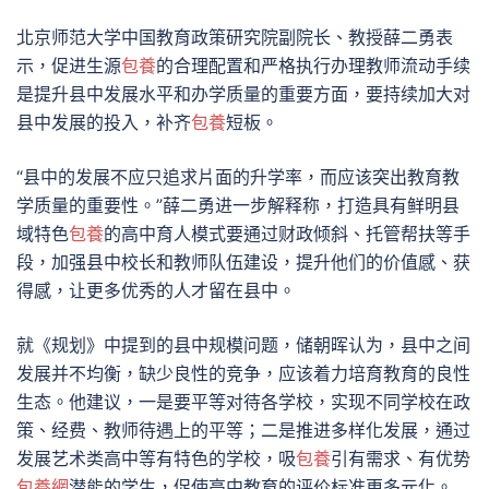
北京师范大学中国教育政策研究院副院长、教授薛二勇表
示，促进生源
包養
的合理配置和严格执行办理教师流动手续
是提升县中发展水平和办学质量的重要方面，要持续加大对
县中发展的投入，补齐
包養
短板。
“县中的发展不应只追求片面的升学率，而应该突出教育教
学质量的重要性。”薛二勇进一步解释称，打造具有鲜明县
域特色
包養
的高中育人模式要通过财政倾斜、托管帮扶等手
段，加强县中校长和教师队伍建设，提升他们的价值感、获
得感，让更多优秀的人才留在县中。
就《规划》中提到的县中规模问题，储朝晖认为，县中之间
发展并不均衡，缺少良性的竞争，应该着力培育教育的良性
生态。他建议，一是要平等对待各学校，实现不同学校在政
策、经费、教师待遇上的平等；二是推进多样化发展，通过
发展艺术类高中等有特色的学校，吸
包養
引有需求、有优势
包養網
潜能的学生，促使高中教育的评价标准更多元化。