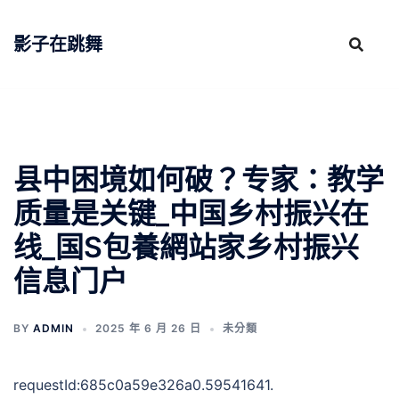
跳
至
影子在跳舞
主
要
內
容
县中困境如何破？专家：教学
质量是关键_中国乡村振兴在
线_国S包養網站家乡村振兴
信息门户
BY
ADMIN
2025 年 6 月 26 日
未分類
requestId:685c0a59e326a0.59541641.