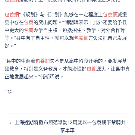
包養網
“《规划》与《计划》能够在一定程度上
包養網
减缓
县中存在
包養
的突出问题。”储朝晖表示，此外还要给予县
中更大的
包養
办学自主权，包括招生、教学、对外合作等
等。“县中有了自主性，就可以想
包養網
方设法把自己发展
好。”
“县中的生源流
包養網
失不是从高中阶段开始的，要发展基
础教育，特别是义务教育，才能治理好
包養
源头，让县中真
正地发展起来。”储朝晖说。
TC:
文
上海近期將發布規范舉動12周歲以一包養網下禁騎共
章
享單車
導