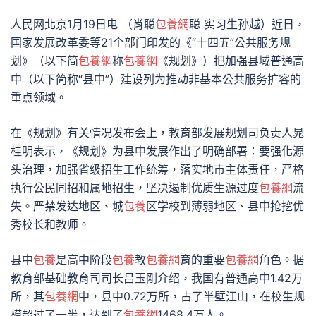
人民网北京1月19日电 （肖聪
包養網
聪 实习生孙越）近日，
国家发展改革委等21个部门印发的《“十四五”公共服务规
划》（以下简
包養網
称
包養網
《规划》）把加强县域普通高
中（以下简称“县中”）建设列为推动非基本公共服务扩容的
重点领域。
在《规划》有关情况发布会上，教育部发展规划司负责人晁
桂明表示，《规划》为县中发展作出了明确部署：要强化源
头治理，加强省级招生工作统筹，落实地市主体责任，严格
执行公民同招和属地招生，坚决遏制优质生源过度
包養網
流
失。严禁发达地区、城
包養
区学校到薄弱地区、县中抢挖优
秀校长和教师。
县中
包養
是高中阶段
包養
教
包養網
育的重要
包養網
角色。据
教育部基础教育司司长吕玉刚介绍，我国有普通高中1.42万
所，其
包養網
中，县中0.72万所，占了半壁江山，在校生规
模超过了一半，达到了
包養網
1468.4万人。