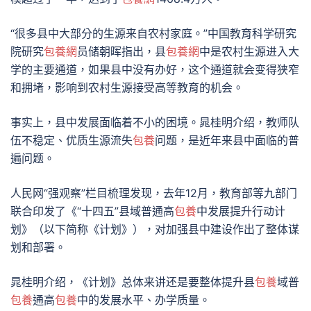
“很多县中大部分的生源来自农村家庭。”中国教育科学研究
院研究
包養網
员储朝晖指出，县
包養網
中是农村生源进入大
学的主要通道，如果县中没有办好，这个通道就会变得狭窄
和拥堵，影响到农村生源接受高等教育的机会。
事实上，县中发展面临着不小的困境。晁桂明介绍，教师队
伍不稳定、优质生源流失
包養
问题，是近年来县中面临的普
遍问题。
人民网“强观察”栏目梳理发现，去年12月，教育部等九部门
联合印发了《“十四五”县域普通高
包養
中发展提升行动计
划》（以下简称《计划》），对加强县中建设作出了整体谋
划和部署。
晁桂明介绍，《计划》总体来讲还是要整体提升县
包養
域普
包養
通高
包養
中的发展水平、办学质量。