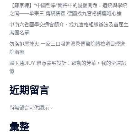
【鄭家棟】“中國哲學”闡釋中的幾個問題：道統與學統
之間——牟宗三 傳統儒家 德國找九宮格講座唯心論
中南六省國學交通會簡介、找九宮格組織辦法及首屆主
席團名單
勿洛排屋掉火 一家三口吸進濃秀傳醫院體檢項目煙送
院治療
羅玉通JIUYI俱意豪宅設計：躍動的芳華，我的全運記
憶
近期留言
尚無留言可供顯示。
彙整