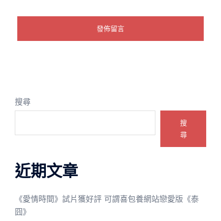
搜尋
搜
尋
近期文章
《愛情時間》試片獲好評 可謂喜包養網站戀愛版《泰
囧》