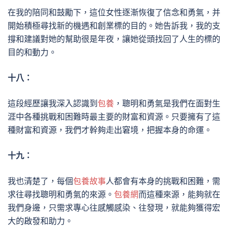
在我的陪同和鼓勵下，這位女性逐漸恢復了信念和勇氣，并
開始積極尋找新的機遇和創業標的目的。她告訴我，我的支
撐和建議對她的幫助很是年夜，讓她從頭找回了人生的標的
目的和動力。
十八：
這段經歷讓我深入認識到
包養
，聰明和勇氣是我們在面對生
涯中各種挑戰和困難時最主要的財富和資源。只要擁有了這
種財富和資源，我們才幹夠走出窘境，把握本身的命運。
十九：
我也清楚了，每個
包養故事
人都會有本身的挑戰和困難，需
求往尋找聰明和勇氣的來源。
包養網
而這種來源，能夠就在
我們身邊，只需求專心往感觸感染、往發現，就能夠獲得宏
大的啟發和助力。