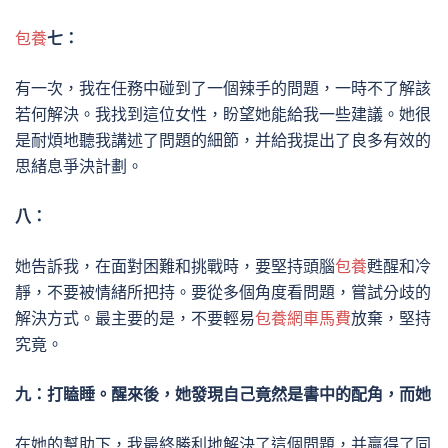
包養
七：
有一次，我在任務中碰到了一個辣手的問題，一時不了解該
若何解決。我找到這位女性，盼望她能給我一些建議。她很
是耐煩地聽我講述了問題的細節，并給我提出了良多有效的
思緒息爭決計劃。
八：
她告訴我，在面對困難和挑戰時，要堅持頭腦
包養
甦醒和冷
靜，不要被情緒所把持。要從多個角度看問題，嘗試分歧的
解決方式。最主要的是，不要輕易
包養網車馬費
放棄，堅持
究竟。
九：打瞌睡。醒來後，她發現自己竟然是書中的配角，而她
在她的幫助下，我最終勝利地解決了這個問題，并贏得了同