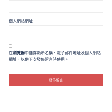
個人網站網址
在
瀏覽器
中儲存顯示名稱、電子郵件地址及個人網站
網址，以供下次發佈留言時使用。