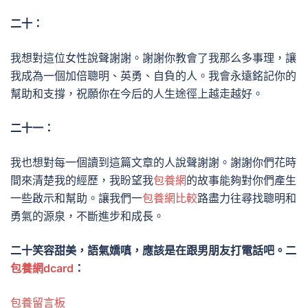
二十：
我想對這位女性說聲謝謝。謝謝你教會了我那么多事理，讓
我成為一個加倍聰明、英勇、自負的人。我會永遠銘記你的
幫助和支撐，祝願你在今后的人生途徑上越走越好。
二十一：
我也想對每一個讀到這篇文章的人說聲謝謝。謝謝你們花時
間來清楚我的經歷，我盼望我
包養網
的故事能夠對你們產生
一些啟示和幫助。讓我們一
包養網比較
路盡力往尋找聰明和
勇氣的源泉，不斷進步和成長。
二十笑容甜美，語氣嬌嗔，應該是在跟男朋友打電話吧。二
包養網dcard
：
包養留言板