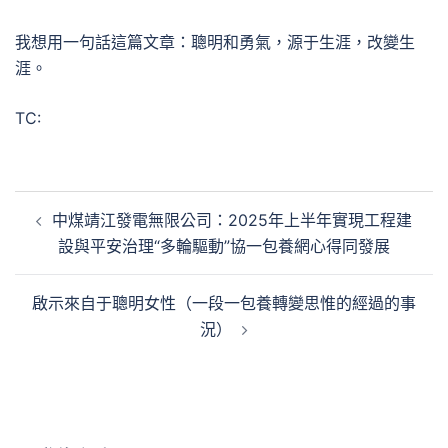
我想用一句話這篇文章：聰明和勇氣，源于生涯，改變生
涯。
TC:
文
中煤靖江發電無限公司：2025年上半年實現工程建
章
設與平安治理“多輪驅動”協一包養網心得同發展
導
覽
啟示來自于聰明女性（一段一包養轉變思惟的經過的事
況）