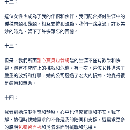
十二：
這位女性也成為了我的伴侶和伙伴，我們配合探討生涯中的
種種問題和難題，相互支撐和鼓勵。我們一路度過了許多美
妙的時光，留下了許多難忘的回憶。
十三：
但是，我們所面
甜心寶貝包養網
臨的生涯不僅有歡樂和快
樂，還有不成防止的挑戰和危機。有一次，這位女性遭遇了
嚴重的波折和打擊，她的公司遭遇了宏大的損掉，她覺得很
是疲憊和無助。
十四：
我看到她這般沮喪和頹廢，心中也倍感繁重和不安。我了
解，這個時候她需求的不僅是我的陪同和支撐，還需求更多
的聰明
包養留言板
和勇氣來面對挑戰和危機。