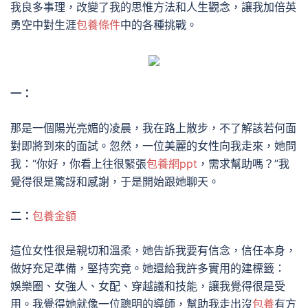
我良多事理，改變了我的思惟方法和人生觀念，讓我加倍英
勇空中對生涯
包養條件
中的各種挑戰。
一：
那是一個陽光亮媚的凌晨，我在路上散步，不了解該若何面
對即將到來的面試。忽然，一位美麗的女性向我走來，她問
我：“你好，你看上往很緊張
包養網ppt
，需求幫助嗎？”我
覺得很是驚訝和感謝，于是開始跟她聊天。
二：
包養金額
這位女性很是親切和溫柔，她告訴我要有信念，信任本身，
做好充足準備，堅持究竟。她還給我許多實用的建標籤：
娛樂圈、女強人、女配、穿越議和技能，讓我覺得很是受
用。我覺得她就像一位聰明的導師，幫助我走出沒
包養
有方