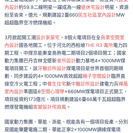
內設計
約59.9二線明星一躍成為一線
退休宅設計
明星，資源
紛至沓來。億元，規劃建設2臺660
民生社區室內設計
MW
超超臨界空冷燃煤機組。
3月掀起開工潮
設計家豪宅
，8個火電項目在全
商業空間室
內設計
國各地開工。位于河北的西柏坡
THE R3 寓所
電力四
期工程、中煤京能秦皇島熱電二期項目2個項目開工；國家
動力集團巴丹吉林戈壁新
會所設計
動力基地4×1000MW煤
電項目開工，該
牙醫診所設計
煤電項目是世界首個同期規
劃、同步建設的4×1000MW高效超超
親子空間設計
臨界直
接空冷火電工程；中
養生住宅
新
中醫診所設計
建電力兵
禪風
室內設計
準園區6
空間心理學
×660MW煤電項目正式開工，
項目投資約173億元，項目規劃建設6臺66萬千瓦超超臨界
燃煤發電機組
客變設計
侘寂風
。
國家動力集團、華能、浙能、皖能各有一個項目投產，分別
是國能肇慶電廠二期、華能正寧2×1000MW調峰煤電項