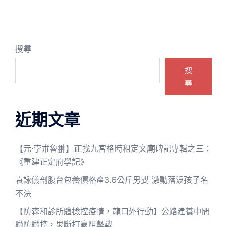
搜尋
搜
尋
近期文章
【元·孛朮魯翀】正找九宮格時租定文廟碑記專輯之三：
《重建正定府學記》
袁詠儀剖腹台包養價格產3.6公斤男嬰 激動落淚孩子名
不決
【防森和診所體檢控疫情，龍口外行動】公路建養中間
聯防聯控，果斷打贏阻擊戰