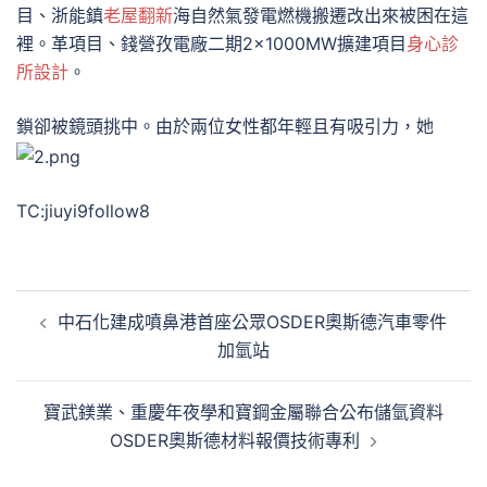
目、浙能鎮
老屋翻新
海自然氣發電燃機搬遷改出來被困在這
裡。革項目、錢營孜電廠二期2×1000MW擴建項目
身心診
所設計
。
鎖卻被鏡頭挑中。由於兩位女性都年輕且有吸引力，她
TC:jiuyi9follow8
文
中石化建成噴鼻港首座公眾OSDER奧斯德汽車零件
章
加氫站
導
覽
寶武鎂業、重慶年夜學和寶鋼金屬聯合公布儲氫資料
OSDER奧斯德材料報價技術專利