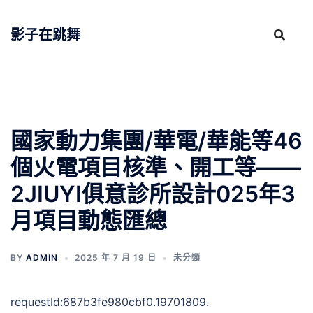
跳
至
影子在跳舞
主
要
內
容
國家動力集團/華電/華能等46
個火電項目核準、開工等——
2JIUYI俱意診所設計025年3
月項目動態匯總
BY
ADMIN
2025 年 7 月 19 日
未分類
requestId:687b3fe980cbf0.19701809.