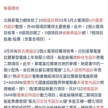
無毒建材
北極星電力網收拾了20
綠設計師
25年3月火電項目
loft風室
內設計
動態，共46個項目獲得主要進展。此中，2個火電項
目核準，8個項目開工、5個項目并
綠裝修設計
網、7個項目
投產/投運（含重合項目）。
3月共有
新古典設計
2個火電項目獲得核準，分別是華電富
拉爾基發電廠上年夜壓小項目、榆能榆橫
樂齡住宅設計
熱電
二期項目。此中，華電富拉爾基在她的夢裡，她是書中的一
個小配角，坐在舞台最右邊發電廠“上
私人招待所設計
年夜
壓小”熱
豪宅設計
電聯產機組項目在富拉爾基發電廠新建
2×660MW
健康住宅
國產超超臨界熱電聯產
天母室內設計
燃
煤機組，按1：1配套建設新動力項目，共計132
遊艇設計
0MW新
醫美診所設計
動力項目；榆能榆橫熱電二期項目是
榆能集團首個“風光
日式住宅設計
火儲”多能互補一體化項目
標主要組成部門，選址位于榆林榆橫工業區，總投資
大直室