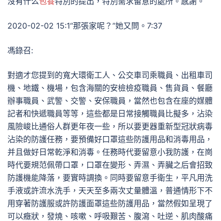
沒有什么
包養
特別的提出，特別需求留意的處所。感謝。
2020-02-02 15:1“那張家呢？”她又問。7:37
馮錄召:
對適才您提到的寬大環衛工人、公交車司乘職員、出租車司
機、地鐵、機場，包含海關的安檢檢疫職員、售貨員、餐廳
辦事職員、武警、交警、安保職員，當然也包含在座的媒體
記者和快遞職員等等，這些都是日常接觸職員比擬多，沾染
風險峻比通俗人群更年夜一些，所以要更器重新型冠狀病毒
沾染的防護任務，要預備好口罩這些防護用品和消毒用品，
并且做好日常乾淨和消毒。任務時代要留意小我防護，在崗
時代要規范佩帶口罩，口罩在變形、弄濕、弄臟之后會招致
防護機能降落，要實時調換。同時要留意手衛生，平凡用洗
手液或許流水洗手，天天至多兩次丈量體溫，普通情形下不
用穿著防護服或許防護面罩這些防護用品，當然假如呈現了
可以癥狀，發燒、咳嗽、呼吸艱苦、腹瀉、吐逆、肌肉酸痛