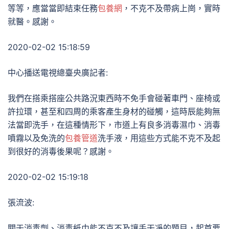
等等，應當當即結束任務
包養網
，不克不及帶病上崗，實時
就醫。感謝。
2020-02-02 15:18:59
中心播送電視總臺央廣記者:
我們在搭乘搭座公共路況東西時不免手會碰著車門、座椅或
許拉環，甚至和四周的乘客產生身材的碰觸，這時辰能夠無
法當即洗手，在這種情形下，市道上有良多消毒濕巾、消毒
噴霧以及免洗的
包養管道
洗手液，用這些方式能不克不及起
到很好的消毒後果呢？感謝。
2020-02-02 15:19:18
張流波:
關于消毒劑、消毒紙巾能不克不及讓手干凈的題目，起首要