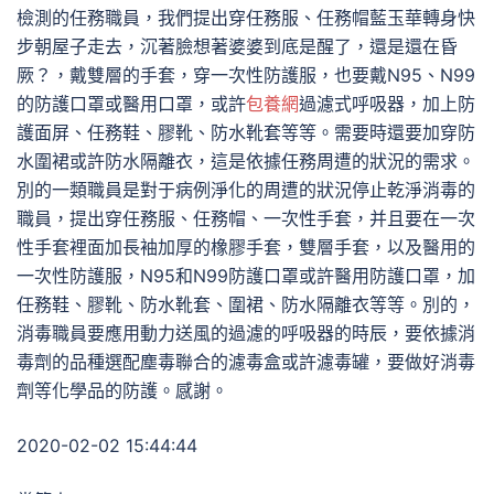
檢測的任務職員，我們提出穿任務服、任務帽藍玉華轉身快
步朝屋子走去，沉著臉想著婆婆到底是醒了，還是還在昏
厥？，戴雙層的手套，穿一次性防護服，也要戴N95、N99
的防護口罩或醫用口罩，或許
包養網
過濾式呼吸器，加上防
護面屏、任務鞋、膠靴、防水靴套等等。需要時還要加穿防
水圍裙或許防水隔離衣，這是依據任務周遭的狀況的需求。
別的一類職員是對于病例淨化的周遭的狀況停止乾淨消毒的
職員，提出穿任務服、任務帽、一次性手套，并且要在一次
性手套裡面加長袖加厚的橡膠手套，雙層手套，以及醫用的
一次性防護服，N95和N99防護口罩或許醫用防護口罩，加
任務鞋、膠靴、防水靴套、圍裙、防水隔離衣等等。別的，
消毒職員要應用動力送風的過濾的呼吸器的時辰，要依據消
毒劑的品種選配塵毒聯合的濾毒盒或許濾毒罐，要做好消毒
劑等化學品的防護。感謝。
2020-02-02 15:44:44