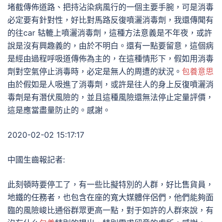
堵截傳佈道路、把持沾染病風行的一個主要手腕，可是消毒
必定要有針對性，好比對馬路反復噴灑消毒劑，我還傳聞有
的往car 轱轆上噴灑消毒劑，這種方法意義是不年夜，或許
說是沒有興趣義的，由於不明白。還有一點要留意，這個病
是經由過程呼吸道傳佈為主的，在這種情形下，假如用消毒
劑對空氣停止消毒時，必定是無人的周遭的狀況。
包養意思
由於假如是人吸進了消毒劑，或許是往人的身上反復噴灑消
毒劑是有潛伏風險的，並且這種風險還無法停止定量評價，
這是應當盡量防止的。感謝。
2020-02-02 15:17:17
中國生齒報記者:
此刻頓時要停工了，有一些比擬特別的人群，好比售貨員，
地鐵的任務者，也包含在座的寬大媒體伴侶們，他們能夠面
臨的風險峻比通俗群眾更高一點，對于如許的人群來說，有