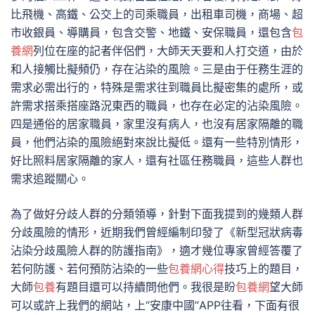
比飛機、高鐵、公交上的司乘職員，出租車司機，商場、超
市收銀員、導購員，包含交警、地鐵、安保職員，還包含
包
養網
列位在座的記者伴侶們，大師天天要和人打交道，由於
和人接觸比擬頻仍，存在沾染的風險。三是由于任務生涯的
需求必需出行的，特殊是需求往到職員比擬密集的處所，或
許需求搭乘搭座路況東西的職員，也存在必定的沾染風險。
四是通俗的居家職員，家里沒有病人，也沒有居家隔離的職
員，他們沾染的風險絕對來說比擬低。還有一些特別情形，
好比照料居家隔離的家人，還有社區任務職員，這些人群也
需求追蹤關心。
為了做好分歧人群的分類領導，針對下面我提到的幾類人群
分歧風險的情形，近期我們曾經編制印發了《新型冠狀病毒
沾染分歧風險人群的防護指南》，適才幾位專家曾經答覆了
若何防護、若何預防沾染的一些
包養網心得
技巧上的題目，
大師
包養
有題目還可以持續問他們。我很是盼
包養網
望大師
可以或許上我們的網站，上“安康中國”APP往看，下面有很