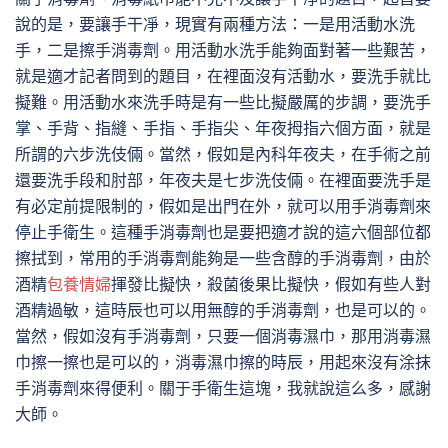
說的是，要讓手干凈，現實有兩種方法：一是用活動水洗
手，二是擦手消毒劑。用活動水洗手能夠面對著一些艱苦，
就是適才記者問到的題目，在裡面沒有活動水，要洗手就比
擬難。用活動水來洗手時是有一些比擬嚴厲的步調，要洗手
掌、手背、指縫、手指、手指尖、年夜拇指六個方面，就是
所謂的六步洗伎倆。當然，假如是內科年夜夫，在手術之前
還要洗手段和肘部，年夜夫是七步洗伎倆。在裡面要洗手是
有必定前提限制的，假如是出門在外，就可以用手消毒劑來
停止手衛生。這種手消毒劑也是要把適才說的這六個部位都
擦拭到，常用的手消毒劑能夠是一些含醇的手消毒劑，由於
酒精
包養情婦
揮發比擬快，殺菌後果比擬快，假如有些人對
酒精過敏，這時辰也可以用無醇的手消毒劑，也是可以的。
當然，假如沒有手消毒劑，只要一個消毒濕巾，那用消毒濕
巾擦一擦也是可以的，消毒濕巾擦的時辰，用起來沒有涂抹
手消毒劑來得便利。關于手衛生這塊，我就說這么多，感謝
大師。