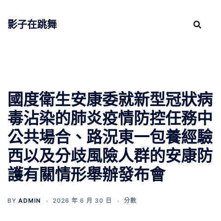
跳
至
影子在跳舞
主
要
內
容
國度衛生安康委就新型冠狀病
毒沾染的肺炎疫情防控任務中
公共場合、路況東一包養經驗
西以及分歧風險人群的安康防
護有關情形舉辦發布會
BY
ADMIN
2026 年 6 月 30 日
分數