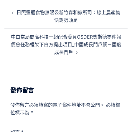
文
日照靈通食物無限公新竹森和診所司：線上農產物
章
快銷勢頭足
導
覽
中白當局間高科技一起配合委員OSDER奧斯德零件報
價會任務框架下白方提出項目_中國成長門戶網－國度
成長門戶
發佈留言
發佈留言必須填寫的電子郵件地址不會公開。
必填欄
位標示為
*