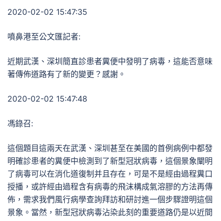
2020-02-02 15:47:35
噴鼻港至公文匯記者:
近期武漢、深圳簡直診患者糞便中發明了病毒，這能否意味
著傳佈道路有了新的變更？感謝。
2020-02-02 15:47:48
馮錄召:
這個題目這兩天在武漢、深圳甚至在美國的首例病例中都發
明確診患者的糞便中檢測到了新型冠狀病毒，這個景象闡明
了病毒可以在消化道復制并且存在，可是不是經由過程糞口
授播，或許經由過程含有病毒的飛沫構成氣溶膠的方法再傳
佈，需求我們風行病學查詢拜訪和研討進一個步驟證明這個
景象。當然，新型冠狀病毒沾染此刻的重要道路仍是以近間