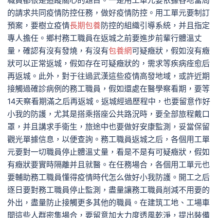
職員都很是追蹤關心的題目。一是用工單元要依據各地當局
的請求共同疫情防控任務，做好疫情防控。用工單元要制訂
預案，要樹立疫情
長期包養
防控的組織引導系統，并且指定
專人擔任。鄉村務工職員在返城之前要進步前輩行體溫丈
量，確認有沒有發燒，有沒有
包養網
可疑癥狀，假如沒有癥
狀可以正常返城，假如存在可疑癥狀的，需求等疾病痊愈后
再返城。此外，對于往過武漢這些疫情高發地域，或許近期
接觸過確診病例的務工職員，假如還處在醫學察看期，要等
14天察看期滿之后再返城。返城經過歷程中，也要留意作好
小我的防護，尤其是搭乘搭座公共路況時，要全部旅程戴口
罩，并且講求手衛生，旅途中也要做好安康監測，妥當保留
觀光單據信息，以便查詢。務工職員返城之后，各個用工單
元要對一切職員停止體溫丈量，看是不是有可疑癥狀，假如
有癥狀要實時隔離并且就醫。在任務場合，各個用工單元也
要輔助務工職員懂得疫情時代怎么做好小我防護。開工之后
逐日要對務工職員停止監測，盡量讓務工職員削減不用要的
外出，盡量防止接觸更多其他的職員。在建筑工地、工場車
間這些人群密集場合，要留意加大力度透風乾淨，提出裝備