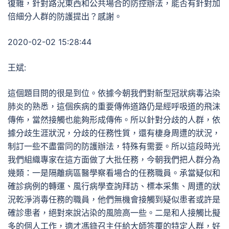
復雜，針對路況東西和公共場合的防控辦法，能否有針對加
倍細分人群的防護提出？感謝。
2020-02-02 15:28:44
王斌:
這個題目問的很是到位。依據今朝我們對新型冠狀病毒沾染
肺炎的熟悉，這個疾病的重要傳佈道路仍是經呼吸道的飛沫
傳佈，當然接觸也能夠形成傳佈。所以針對分歧的人群，依
據分歧生涯狀況，分歧的任務性質，還有棲身周遭的狀況，
制訂一些不盡雷同的防護辦法，特殊有需要。所以這段時光
我們組織專家在這方面做了大批任務，今朝我們把人群分為
幾類：一是隔離病區醫學察看場合的任務職員。承當疑似和
確診病例的轉運、風行病學查詢拜訪、標本采集、周遭的狀
況乾淨消毒任務的職員，他們無機會接觸到疑似患者或許是
確診患者，絕對來說沾染的風險高一些。二是和人接觸比擬
多的個人工作，適才馮錄召主任給大師答覆的特定人群，好