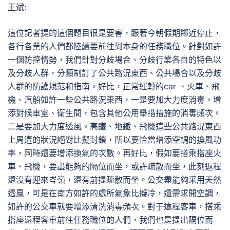
王斌:
這位記者提的這個題目很是要害，跟著今朝假期鄰近停止，
各行各業的人們都陸續要前往到本身的任務職位。針對如許
一個防控情勢，我們針對分歧場合、分歧行業各自的特色以
及分歧人群，分類制訂了公共路況東西、公共場合以及分歧
人群的防護規范和指南。好比，正常運轉的car 、火車、飛
機、汽船如許一些公共路況東西，一是要加大力度消毒，增
添對候車室、衛生間，包含其他公用舉措措施的消毒頻次。
二是要加大力度透風。高鐵、地鐵、飛機這些公共路況東西
上周遭的狀況絕對比擬封鎖，所以要恰當增添空調的換風功
率，同時還要增添換氣的次數。再好比，假如要搭乘搭座火
車、飛機，要盡能夠的隔位而坐，或許疏散而坐，此刻返程
還沒有迎來岑嶺，還有前提疏散而坐。公交盡能夠采用天然
透風，可是在南方如許的處所氣象比擬冷，還需求開空調，
如許的公交車就要增添清洗消毒頻次。對于遠程客車，搭乘
搭座遠程客車前往任務職位的人們，我們也是提出隔位而