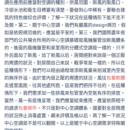
調在應用前應當對空調的種別、供風范圍、新風的取風口、
冷卻水池和衛生目標要有清楚，要做到心中稀有。要聯合建
筑的特色做綜合評價，了解一下狀況在這種情形下能不克不
及開。第二，關于中心空調，我們有嚴厲的design規范，假
如是依照規范做的，應當是平安的。第三，我們國際盡年夜
部門的公共場合所用的中心空調基礎是風機盤管加新風體系
的，後面的風機盤管和家里用的分體式空調是一樣的，只不
外后面加了新風，加了新風以后，房間絕對來說是一個正壓
的周遭的狀況，對房間自己來說，戰爭常是一樣的，所以在
這種情形下，我們可以經由過程增添新風量來削減室內空氣
的無序外溢，由於室內是正壓的周遭的狀況，風往
包養軟體
走道里面跑，往其他處所跑，這是我們把持不住的，在這種
情形下，我們需求加一些排風來包管室內空氣有序的排放。
當然，萬一有疫情呈現，我們應當結束應用，應當依照相干
的請求
包養條件
，不只是對中心空調體系，還要對全部周遭
的狀況停止消毒處置，顛末評價及格以后，再了解一下狀況
中心空調是不是可以翻開。以上是關于中心空調需求特殊闡