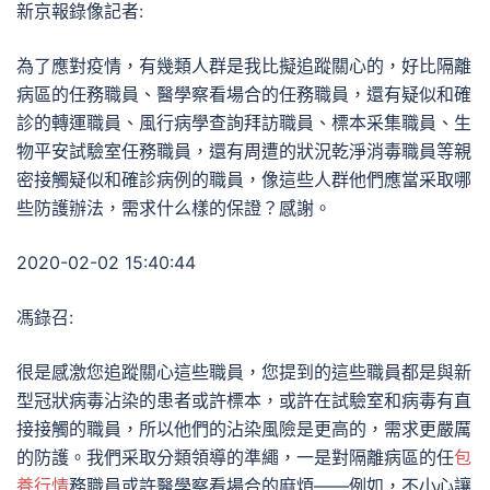
新京報錄像記者:
為了應對疫情，有幾類人群是我比擬追蹤關心的，好比隔離
病區的任務職員、醫學察看場合的任務職員，還有疑似和確
診的轉運職員、風行病學查詢拜訪職員、標本采集職員、生
物平安試驗室任務職員，還有周遭的狀況乾淨消毒職員等親
密接觸疑似和確診病例的職員，像這些人群他們應當采取哪
些防護辦法，需求什么樣的保證？感謝。
2020-02-02 15:40:44
馮錄召:
很是感激您追蹤關心這些職員，您提到的這些職員都是與新
型冠狀病毒沾染的患者或許標本，或許在試驗室和病毒有直
接接觸的職員，所以他們的沾染風險是更高的，需求更嚴厲
的防護。我們采取分類領導的準繩，一是對隔離病區的任
包
養行情
務職員或許醫學察看場合的麻煩——例如，不小心讓