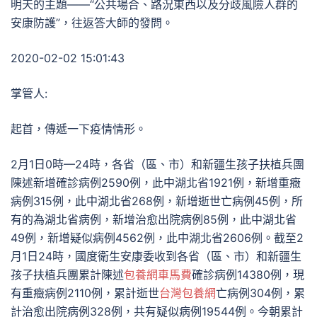
明天的主題——“公共場合、路況東西以及分歧風險人群的
安康防護”，往返答大師的發問。
2020-02-02 15:01:43
掌管人:
起首，傳遞一下疫情情形。
2月1日0時—24時，各省（區、市）和新疆生孩子扶植兵團
陳述新增確診病例2590例，此中湖北省1921例，新增重癥
病例315例，此中湖北省268例，新增逝世亡病例45例，所
有的為湖北省病例，新增治愈出院病例85例，此中湖北省
49例，新增疑似病例4562例，此中湖北省2606例。截至2
月1日24時，國度衛生安康委收到各省（區、市）和新疆生
孩子扶植兵團累計陳述
包養網車馬費
確診病例14380例，現
有重癥病例2110例，累計逝世
台灣包養網
亡病例304例，累
計治愈出院病例328例，共有疑似病例19544例。今朝累計