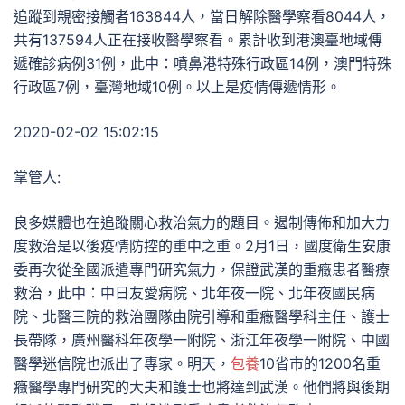
追蹤到親密接觸者163844人，當日解除醫學察看8044人，
共有137594人正在接收醫學察看。累計收到港澳臺地域傳
遞確診病例31例，此中：噴鼻港特殊行政區14例，澳門特殊
行政區7例，臺灣地域10例。以上是疫情傳遞情形。
2020-02-02 15:02:15
掌管人:
良多媒體也在追蹤關心救治氣力的題目。遏制傳佈和加大力
度救治是以後疫情防控的重中之重。2月1日，國度衛生安康
委再次從全國派遣專門研究氣力，保證武漢的重癥患者醫療
救治，此中：中日友愛病院、北年夜一院、北年夜國民病
院、北醫三院的救治團隊由院引導和重癥醫學科主任、護士
長帶隊，廣州醫科年夜學一附院、浙江年夜學一附院、中國
醫學迷信院也派出了專家。明天，
包養
10省市的1200名重
癥醫學專門研究的大夫和護士也將達到武漢。他們將與後期