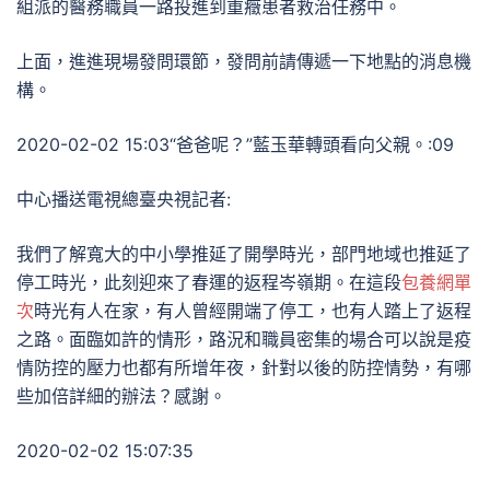
組派的醫務職員一路投進到重癥患者救治任務中。
上面，進進現場發問環節，發問前請傳遞一下地點的消息機
構。
2020-02-02 15:03“爸爸呢？”藍玉華轉頭看向父親。:09
中心播送電視總臺央視記者:
我們了解寬大的中小學推延了開學時光，部門地域也推延了
停工時光，此刻迎來了春運的返程岑嶺期。在這段
包養網單
次
時光有人在家，有人曾經開端了停工，也有人踏上了返程
之路。面臨如許的情形，路況和職員密集的場合可以說是疫
情防控的壓力也都有所增年夜，針對以後的防控情勢，有哪
些加倍詳細的辦法？感謝。
2020-02-02 15:07:35