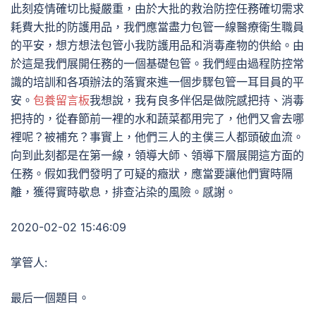
此刻疫情確切比擬嚴重，由於大批的救治防控任務確切需求
耗費大批的防護用品，我們應當盡力包管一線醫療衛生職員
的平安，想方想法包管小我防護用品和消毒產物的供給。由
於這是我們展開任務的一個基礎包管。我們經由過程防控常
識的培訓和各項辦法的落實來進一個步驟包管一耳目員的平
安。
包養留言板
我想說，我有良多伴侶是做院感把持、消毒
把持的，從春節前一裡的水和蔬菜都用完了，他們又會去哪
裡呢？被補充？事實上，他們三人的主僕三人都頭破血流。
向到此刻都是在第一線，領導大師、領導下層展開這方面的
任務。假如我們發明了可疑的癥狀，應當要讓他們實時隔
離，獲得實時歇息，排查沾染的風險。感謝。
2020-02-02 15:46:09
掌管人:
最后一個題目。