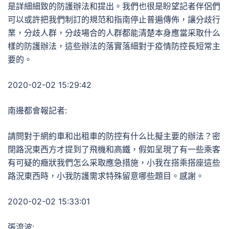
是詳細細致的防護辦法和提出。我們也很是盼望記者伴侶們
可以或許把我們制訂的規范和指南停止普遍傳佈，讓分歧行
業，分歧人群，分歧場合的人群都能清楚本身應當采取什么
樣的防護辦法，這些辦法的落實落細對于疫情防控長短常主
要的。
2020-02-02 15:29:42
南邊都會報記者:
請問對于網約車和出租車的防控有什么比擬主要的辦法？密
閉路況東西方才提到了飛機和高鐵，假如呈現了有一些乘客
有可疑的癥狀我們怎么采取應急措施，小我在搭乘搭座這些
路況東西時，小我防護需求特殊留意哪些題目。感謝。
2020-02-02 15:33:01
張流波: