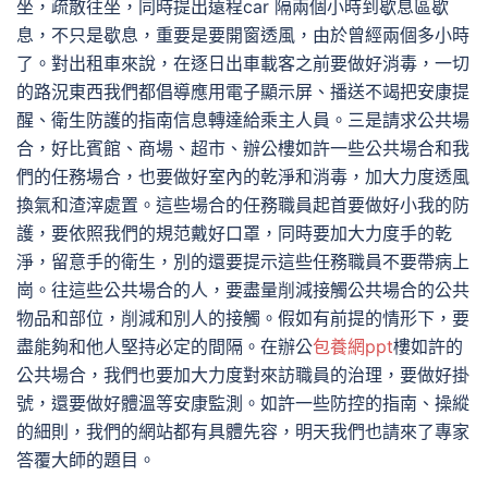
坐，疏散往坐，同時提出遠程car 隔兩個小時到歇息區歇
息，不只是歇息，重要是要開窗透風，由於曾經兩個多小時
了。對出租車來說，在逐日出車載客之前要做好消毒，一切
的路況東西我們都倡導應用電子顯示屏、播送不竭把安康提
醒、衛生防護的指南信息轉達給乘主人員。三是請求公共場
合，好比賓館、商場、超市、辦公樓如許一些公共場合和我
們的任務場合，也要做好室內的乾淨和消毒，加大力度透風
換氣和渣滓處置。這些場合的任務職員起首要做好小我的防
護，要依照我們的規范戴好口罩，同時要加大力度手的乾
淨，留意手的衛生，別的還要提示這些任務職員不要帶病上
崗。往這些公共場合的人，要盡量削減接觸公共場合的公共
物品和部位，削減和別人的接觸。假如有前提的情形下，要
盡能夠和他人堅持必定的間隔。在辦公
包養網ppt
樓如許的
公共場合，我們也要加大力度對來訪職員的治理，要做好掛
號，還要做好體溫等安康監測。如許一些防控的指南、操縱
的細則，我們的網站都有具體先容，明天我們也請來了專家
答覆大師的題目。