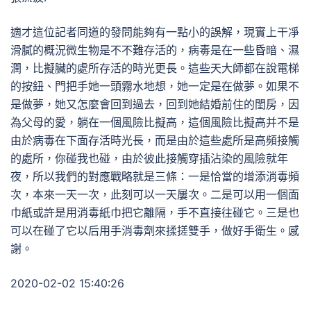
適才這位記者同道的發問能夠有一點小的誤解，現實上干凈
滑膩的概況微生物是不不難存活的，病毒是在一些昏暗、濕
潤，比擬臟的處所存活的時光更長。這些天大師都在說電梯
的按鈕、門把手她一頭霧水地想，她一定是在做夢。如果不
是做夢，她又怎麼會回到過去，回到她結婚前住的閨房，因
為父母的愛，躺在一個風險比擬高，這個風險比擬高并不是
由於病毒在下面存活時光長，而是由於這些處所是高頻接觸
的處所，你碰我也碰，由於彼此接觸穿插沾染的風險就年
夜，所以我們的對應戰略就是三條：一是恰當的增添消毒頻
次，本來一天一次，此刻可以一天屢次。二是可以用一個面
巾紙或許是用消毒紙巾把它離隔，手不直接往碰它。三是也
可以在碰了它以后用手消毒劑來揉搓雙手，做好手衛生。感
謝。
2020-02-02 15:40:26