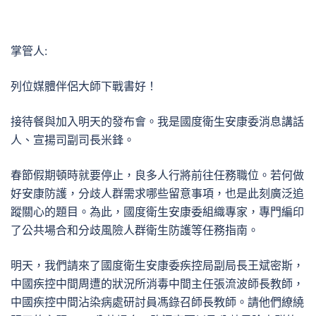
掌管人:
列位媒體伴侶大師下戰書好！
接待餐與加入明天的發布會。我是國度衛生安康委消息講話
人、宣揚司副司長米鋒。
春節假期頓時就要停止，良多人行將前往任務職位。若何做
好安康防護，分歧人群需求哪些留意事項，也是此刻廣泛追
蹤關心的題目。為此，國度衛生安康委組織專家，專門編印
了公共場合和分歧風險人群衛生防護等任務指南。
明天，我們請來了國度衛生安康委疾控局副局長王斌密斯，
中國疾控中間周遭的狀況所消毒中間主任張流波師長教師，
中國疾控中間沾染病處研討員馮錄召師長教師。請他們繚繞