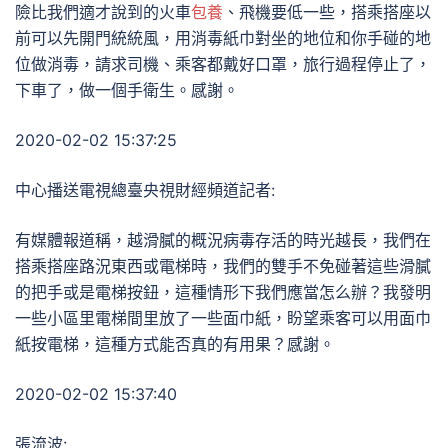
險比我們適才說到的火車
包養
、飛機要低一些，搭乘搭座以
前可以先開門統統風，用消毒紙巾對坐的地位和你手碰的地
位做消毒，請求司機、乘客都戴好口罩，旅行過程停止了，
下車了，做一個手衛生。感謝。
2020-02-02 15:37:25
中心播送電視總臺央視財經頻道記者:
有媒體報道稱，越滑膩的概況病毒存活的時光越長，我們在
搭乘搭座路況東西或電梯時，我們的雙手不免碰著這些滑膩
的把手或是電梯按鈕，這種情形下我們應當怎么辦？我發明
一些小區里電梯間里放了一些面巾紙，盼望乘客可以用面巾
紙按電梯，這種方式能否真的有用果？感謝。
2020-02-02 15:37:40
張流波: