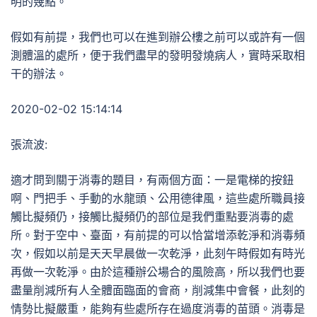
明的幾點。
假如有前提，我們也可以在進到辦公樓之前可以或許有一個
測體溫的處所，便于我們盡早的發明發燒病人，實時采取相
干的辦法。
2020-02-02 15:14:14
張流波:
適才問到關于消毒的題目，有兩個方面：一是電梯的按鈕
啊、門把手、手動的水龍頭、公用德律風，這些處所職員接
觸比擬頻仍，接觸比擬頻仍的部位是我們重點要消毒的處
所。對于空中、臺面，有前提的可以恰當增添乾淨和消毒頻
次，假如以前是天天早晨做一次乾淨，此刻午時假如有時光
再做一次乾淨。由於這種辦公場合的風險高，所以我們也要
盡量削減所有人全體面臨面的會商，削減集中會餐，此刻的
情勢比擬嚴重，能夠有些處所存在過度消毒的苗頭。消毒是