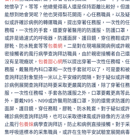
她懷孕了。等等，他總覺得兩人還是保持距離比較好。但誰
能想到她會哭呢？他也哭得梨花開雨，心任務職員，以及疑
似或許確診病例的轉運職員，提出穿著任務服，一次性的任
務帽，一次性的手套，還要穿著醫用的防護服、防護口罩，
或許是過濾式的呼吸器，防護面屏、護目鏡，穿任務鞋或許
膠靴、防水靴套等等
包養網
。二是對在現場展開病例或許親
密接觸者的風行病學查詢拜訪職員，由於親密接觸者自己還
沒有呈現癥狀，
包養甜心網
所以提出穿著一次性任務帽、任
務服，戴醫用內科口罩和一次性手套就可以了，可是要和被
查詢拜訪對象堅持一米以上平安線的間隔。對于疑似或許確
診病例展開查詢拜訪時要采取更嚴厲的防護，除了穿著任務
服，一次性任務帽、手套各防護服之外，口罩要戴更高等此
外，要戴N95、N99或許醫用防護口罩，別的還需求防護的
面屏、護目鏡，穿任務鞋，膠靴、防水靴套。對于疑似或許
確診病例查詢拜訪時，也可以采取德律風或許錄像的方法停
止風行
包養妹
病學查詢拜訪，防止和病例直接接觸。對于采
集呼吸道標本的采集職員，或許在生物平安試驗室展開病毒