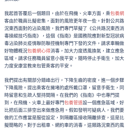
我起首答覆后一個題目，由於在飛機、火車方面，乘
包養網
客由於職員比擬密集，面對的風險更年夜一些。針對公共路
況東西面對的沾染風險，我們專門草擬了《公共路況東西消
毒操縱技巧指南》，這個《指南》是國務院應對新型冠狀病
毒沾染肺炎疫情聯防聯控機制專門下發的文件，請求車輛做
好物體概況
包養網心得
消毒，加大力度透風換氣，建立應急
區域，請求任務職員留意小我平安，隨時停止手衛生，加大
力度安康宣教來包管乘客的平安。
我們提出有關部分錯峰出行，下降生齒的密度，進一個步驟
下降風險。提出乘客在擁堵的處所戴口罩，留意手衛生，同
時留意和生疏人堅持間隔。在我們的《指南》中也專門提
到，在飛機、火車上最好專門
包養管道
設一個應急區域，好
比把后面三排空出來做應急用。假如發明可疑病人，我們要
做的工作應當是服從設定，到隔離區接收隔離排查，這是比
擬簡略的。對于出租車、網約車的消毒，這類路況東西的風