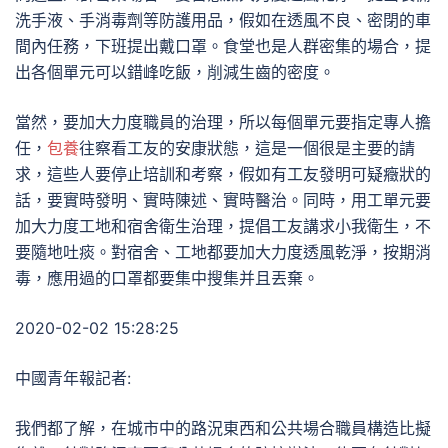
洗手液、手消毒劑等防護用品，假如在透風不良、密閉的車
間內任務，下班提出戴口罩。食堂也是人群密集的場合，提
出各個單元可以錯峰吃飯，削減生齒的密度。
當然，要加大力度職員的治理，所以每個單元要指定專人擔
任，
包養
往察看工友的安康狀態，這是一個很是主要的請
求，這些人要停止培訓和考察，假如有工友發明可疑癥狀的
話，要實時發明、實時陳述、實時醫治。同時，用工單元要
加大力度工地和宿舍衛生治理，提倡工友講求小我衛生，不
要隨地吐痰。對宿舍、工地都要加大力度透風乾淨，按期消
毒，應用過的口罩都要集中搜集并且丟棄。
2020-02-02 15:28:25
中國青年報記者:
我們都了解，在城市中的路況東西和公共場合職員構造比擬