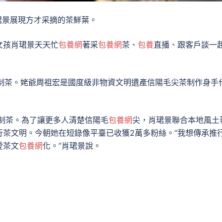
珺景展現方才采摘的茶鮮葉。
女孩肖珺景天天忙
包養網
著采
包養網
茶、
包養
直播、跟客戶談一
代制茶。姥爺周祖宏是國度級非物資文明遺產信陽毛尖茶制作身手
研制茶。為了讓更多人清楚信陽毛
包養網
尖，肖珺景聯合本地風土
茶文明。今朝她在短錄像平臺已收獲2萬多粉絲。“我想傳承推
愛茶文
包養網
化。”肖珺景說。