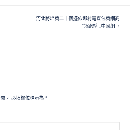
河北將培養二十個擺佈鄉村電查包養網商
“領跑縣”_中國網
公開。
必填欄位標示為
*