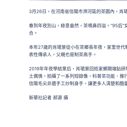
3月26日，在河南省信陽市浉河區的茶園內，肖
春到年夜別山，綠意盎然，茶噴鼻四溢。“95后”
合。
本年27歲的肖珺景從小在茶鄉長年夜，家里世
表性傳承人，父親也是制茶高手。
2019年年夜學結業后，肖珺景回抵家鄉開端鉆
土偶情，拍攝了一系列短錄像，科普茶功能、推行
信陽毛尖非遺手工炒制身手，讓更多人清楚和酷
新華社記者 郝源 攝