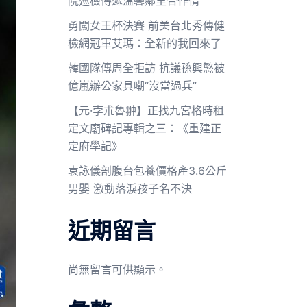
院巡檢傳遞溫馨鄰里合作情
勇闖女王杯決賽 前美台北秀傳健
檢網冠軍艾瑪：全新的我回來了
韓國隊傳周全拒訪 抗議孫興慜被
億嵐辦公家具嘲“沒當過兵”
【元·孛朮魯翀】正找九宮格時租
定文廟碑記專輯之三：《重建正
定府學記》
袁詠儀剖腹台包養價格產3.6公斤
男嬰 激動落淚孩子名不決
近期留言
尚無留言可供顯示。