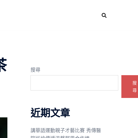
茶
搜尋
搜
尋
近期文章
講華語運動親子才藝比賽 秀傳醫