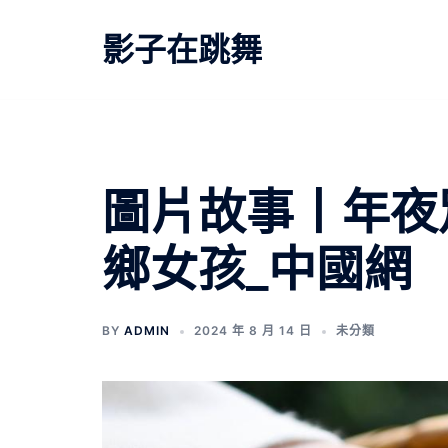
跳
至
影子在跳舞
主
要
內
容
圖片故事丨年夜
鄉女孩_中國網
BY
ADMIN
2024 年 8 月 14 日
未分類