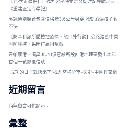
【元·孛朮魯翀】正找九宮格時租定文廟碑記專輯之三：
《重建正定府學記》
袁詠儀剖腹台包養價格產3.6公斤男嬰 激動落淚孩子名
不決
【防森和診所體檢控疫情，龍口外行動】公路建養中間
聯防聯控，果斷打贏阻擊戰
韋帕襲港，噴鼻JIUYI俱意診所設計港地理臺發出本年
首個十號颶風信號
“成功的日子就快來了”找九宮格分享–文史–中國作家網
近期留言
尚無留言可供顯示。
彙整