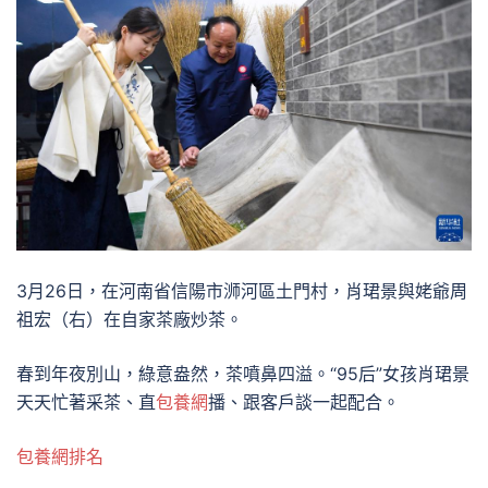
3月26日，在河南省信陽市浉河區土門村，肖珺景與姥爺周
祖宏（右）在自家茶廠炒茶。
春到年夜別山，綠意盎然，茶噴鼻四溢。“95后”女孩肖珺景
天天忙著采茶、直
包養網
播、跟客戶談一起配合。
包養網排名