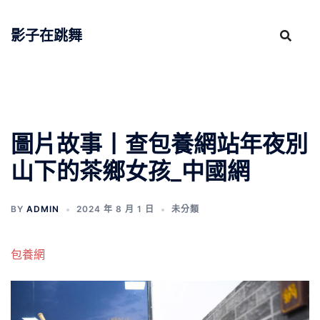
跳
至
影子在跳舞
主
要
內
容
圖片故事丨查包養網站年夜別
山下的茶鄉女孩_中國網
BY
ADMIN
2024 年 8 月 1 日
未分類
包養網