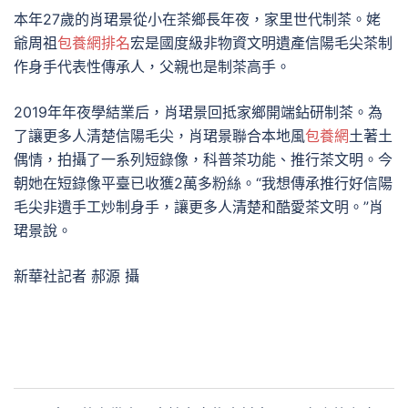
本年27歲的肖珺景從小在茶鄉長年夜，家里世代制茶。姥
爺周祖
包養網排名
宏是國度級非物資文明遺產信陽毛尖茶制
作身手代表性傳承人，父親也是制茶高手。
2019年年夜學結業后，肖珺景回抵家鄉開端鉆研制茶。為
了讓更多人清楚信陽毛尖，肖珺景聯合本地風
包養網
土著土
偶情，拍攝了一系列短錄像，科普茶功能、推行茶文明。今
朝她在短錄像平臺已收獲2萬多粉絲。“我想傳承推行好信陽
毛尖非遺手工炒制身手，讓更多人清楚和酷愛茶文明。”肖
珺景說。
新華社記者 郝源 攝
文