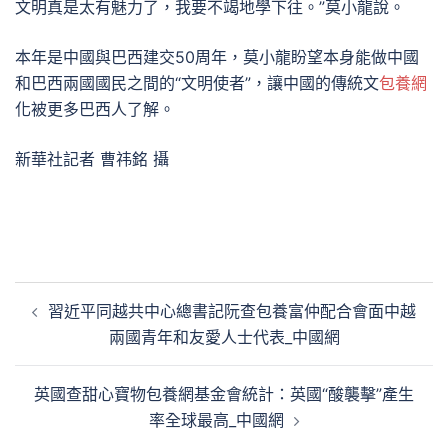
文明真是太有魅力了，我要不竭地學下往。”莫小龍說。
本年是中國與巴西建交50周年，莫小龍盼望本身能做中國
和巴西兩國國民之間的“文明使者”，讓中國的傳統文
包養網
化被更多巴西人了解。
新華社記者 曹祎銘 攝
文
習近平同越共中心總書記阮查包養富仲配合會面中越
章
兩國青年和友愛人士代表_中國網
導
覽
英國查甜心寶物包養網基金會統計：英國“酸襲擊”產生
率全球最高_中國網