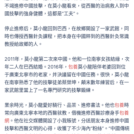
不竭進修中國技擊，在莫小龍看來，從西醫的治病救人到中
國技擊的強身健體，這都是“工夫”。
停止進修后，莫小龍回到巴西，在故鄉開設了一家武館，同
時也傳授西醫針灸課程，把本身在中國粹到的西醫針灸常識
教授給故鄉的人。
2011年，莫小龍第二次來中國。他和一位南寧女孩結緣，次
年二人在巴西結婚。2016年，
包養
莫小龍陪伴老婆回到位
于廣東北寧市的老家，并決議留在中國任務。很快，莫小龍
在南寧熟悉了他的技擊徒弟蔡榮坤，顛末數年練習后，在一
家武館里當上了一名專門研究的技擊鍛練。
業余時光，莫小龍愛好騎行、品茶、進修書法。他也
包養
時
常向廣東北寧本地的西醫就教，借機進修西醫診療身手
包養
網
。他在社交媒體開設了小我賬號，分送朋友本身進修中國
技擊和西醫文明的心得，收獲了不少海內“粉絲”。“中國傳統