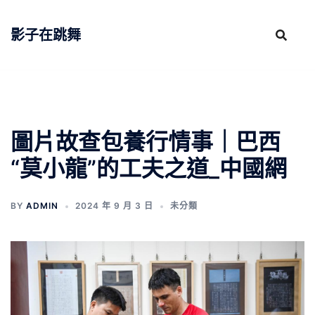
跳
至
影子在跳舞
主
要
內
容
圖片故查包養行情事｜巴西
“莫小龍”的工夫之道_中國網
BY
ADMIN
2024 年 9 月 3 日
未分類