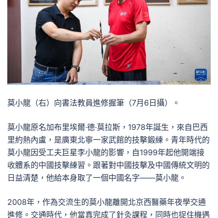
莫小龍（右）向書法教員進修握筆（7月6日攝）。
莫小龍原名加布里埃爾·德·莫拉斯，1978年誕生，來自巴西
里約熱內盧，是廣東北寧一家武館的技擊鍛練。青年時代的
莫小龍因受工夫巨星李小龍的影響，自1999年起他開端接
收體系的中國技擊練習。跟著對中國技擊及中國傳統文明的
日益清楚，他給本身取了一個中國名字——莫小龍。
2008年，作為交流生的莫小龍離開北京西醫藥年夜學交通
進修。交通時代，他當真完成了針灸課程，同時也捉住機遇