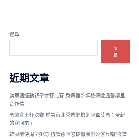
搜尋
搜
尋
近期文章
講華語運動親子才藝比賽 秀傳醫院巡檢傳遞溫馨鄰里
合作情
勇闖女王杯決賽 前美台北秀傳健檢網冠軍艾瑪：全新
的我回來了
韓國隊傳周全拒訪 抗議孫興慜被億嵐辦公家具嘲“沒當