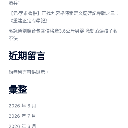
過兵”
【元·孛朮魯翀】正找九宮格時租定文廟碑記專輯之三：
《重建正定府學記》
袁詠儀剖腹台包養價格產3.6公斤男嬰 激動落淚孩子名
不決
近期留言
尚無留言可供顯示。
彙整
2026 年 8 月
2026 年 7 月
2026 年 6 月