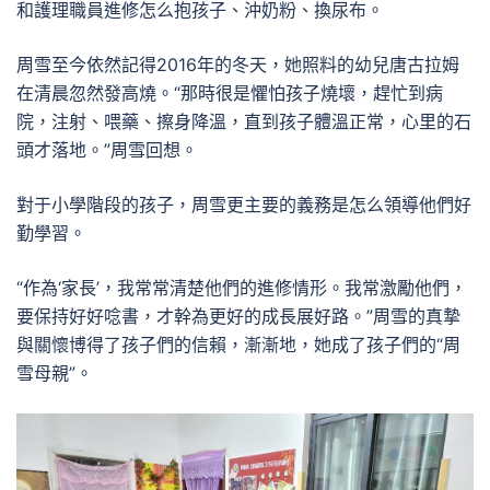
和護理職員進修怎么抱孩子、沖奶粉、換尿布。
周雪至今依然記得2016年的冬天，她照料的幼兒唐古拉姆
在清晨忽然發高燒。“那時很是懼怕孩子燒壞，趕忙到病
院，注射、喂藥、擦身降溫，直到孩子體溫正常，心里的石
頭才落地。”周雪回想。
對于小學階段的孩子，周雪更主要的義務是怎么領導他們好
勤學習。
“作為‘家長’，我常常清楚他們的進修情形。我常激勵他們，
要保持好好唸書，才幹為更好的成長展好路。”周雪的真摯
與關懷博得了孩子們的信賴，漸漸地，她成了孩子們的“周
雪母親”。