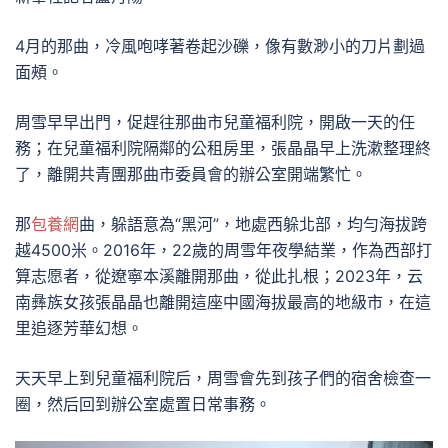
4月的那曲，冷風咆哮著卷起沙礫，像有數渺小的刀片劃過
面頰。
周雪早早出門，促趕往那曲市兒童福利院，開啟一天的任
務；在兒童福利院隔鄰的公租房里，張晶晶早上洗漱整理終
了，離開共青團那曲市委員會的辦公室開端繁忙。
那
包養網
曲，躲語意為“黑河”，地處西躲北部，均勻海拔跨
越4500米。2016年，22歲的周雪年夜學結業，作為西部打
算志愿者，從遼寧本溪離開那曲，從此扎根；2023年，云
南彝族女孩張晶晶也離開這座中國海拔最高的地級市，在這
里追逐芳華幻想。
天天早上到兒童福利院后，周雪會先到孩子們的宿舍檢查一
圈，然后回到辦公室處置日常事務。