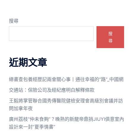
搜尋
搜
尋
近期文章
總書查包養經歷記兩會關心事丨通往幸福的“路”_中國網
交通站：保險公司及經紀應明白解釋條款
王毅將掌管聯合國秀傳醫院健檢安理會高級別會議并訪
問加拿年夜
廣州荔枝“仲未食夠”？晚熟的新龍帝鼎捎JIUYI俱意室內
設計來一封“夏季情書”