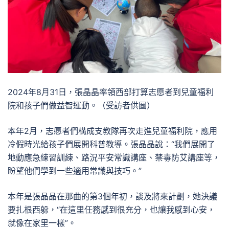
2024年8月31日，張晶晶率領西部打算志愿者到兒童福利
院和孩子們做益智運動。（受訪者供圖）
本年2月，志愿者們構成支教隊再次走進兒童福利院，應用
冷假時光給孩子們展開科普教導。張晶晶說：“我們展開了
地動應急練習訓練、路況平安常識講座、禁毒防艾講座等，
盼望他們學到一些適用常識與技巧。”
本年是張晶晶在那曲的第3個年初，談及將來計劃，她決議
要扎根西躲，“在這里任務感到很充分，也讓我感到心安，
就像在家里一樣”。