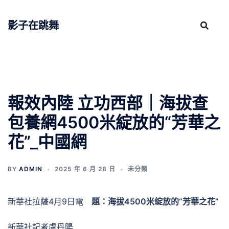
跳
至
影子在跳舞
主
要
內
容
報效內陸 立功西部｜海拔查
包養網4500米綻放的“芳華之
花”_中國網
BY
ADMIN
2025 年 6 月 28 日
未分類
新華社拉薩4月9日電
題：海拔4500米綻放的“芳華之花”
新華社記者盧丹陽