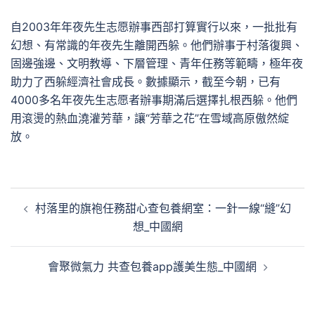
自2003年年夜先生志愿辦事西部打算實行以來，一批批有
幻想、有常識的年夜先生離開西躲。他們辦事于村落復興、
固邊強邊、文明教導、下層管理、青年任務等範疇，極年夜
助力了西躲經濟社會成長。數據顯示，截至今朝，已有
4000多名年夜先生志愿者辦事期滿后選擇扎根西躲。他們
用滾燙的熱血澆灌芳華，讓“芳華之花”在雪域高原傲然綻
放。
文
村落里的旗袍任務甜心查包養網室：一針一線“縫”幻
章
想_中國網
導
覽
會聚微氣力 共查包養app護美生態_中國網