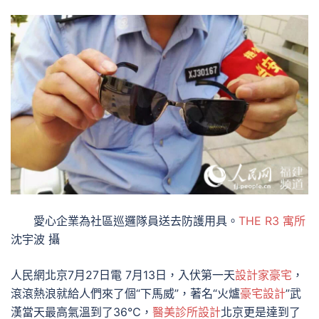
愛心企業為社區巡邏隊員送去防護用具。
THE R3 寓所
沈宇波 攝
人民網北京7月27日電 7月13日，入伏第一天
設計家豪宅
，
滾滾熱浪就給人們來了個“下馬威”，著名“火爐
豪宅設計
”武
漢當天最高氣溫到了36℃，
醫美診所設計
北京更是達到了