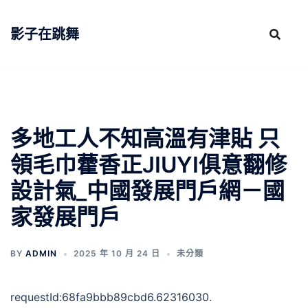
跳
至
影子在跳舞
主
要
內
容
多地工人不知高溫有津貼 只
領毛巾藿香正JIUYI俱意翻修
設計氣_中國發展門戶網－國
家發展門戶
BY
ADMIN
2025 年 10 月 24 日
未分類
requestId:68fa9bbb89cbd6.62316030.