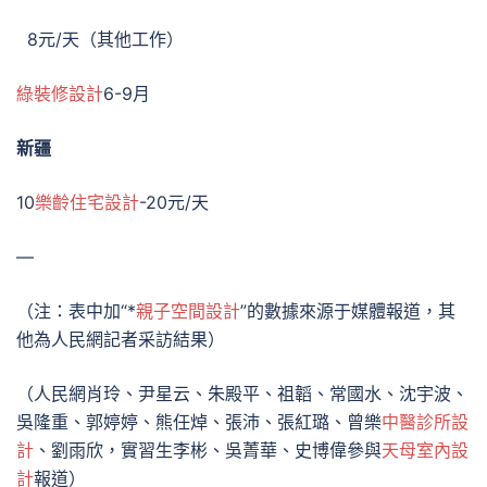
8元/天（其他工作）
綠裝修設計
6-9月
新疆
10
樂齡住宅設計
-20元/天
—
（注：表中加“*
親子空間設計
”的數據來源于媒體報道，其
他為人民網記者采訪結果）
（人民網肖玲、尹星云、朱殿平、祖韜、常國水、沈宇波、
吳隆重、郭婷婷、熊任焯、張沛、張紅璐、曾樂
中醫診所設
計
、劉雨欣，實習生李彬、吳菁華、史博偉參與
天母室內設
計
報道）