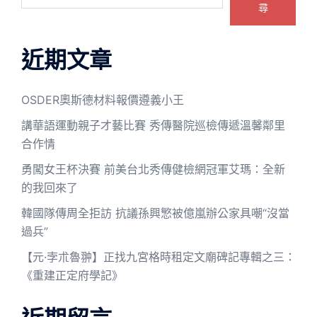
尋
近期文章
OSDER奧斯德材料報價遵義小王
講華語運動親子才藝比賽 秀傳醫院巡檢傳遞溫馨鄰里
合作情
勇闖女王杯決賽 前美台北秀傳健檢網冠軍艾瑪：全新
的我回來了
韓國隊傳周全拒訪 抗議孫興慜被億嵐辦公家具嘲“沒當
過兵”
【元·孛朮魯翀】正找九宮格時租定文廟碑記專輯之三：
《重建正定府學記》