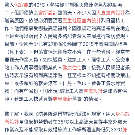
驚人
侘寂風
的40℃，熱得幾乎劃根火柴連空氣都能點著
了。但即便這么
會所設計
熱的天，不少人因
大直室內設計
為
職業原因，依然必須要頂著
民生社區室內設計
烈日堅持工
作。他們應享受哪些高溫福利？國家規定的高溫福利在地方
上是否得以落實？人民網多路記者深入基層進行采訪發現，
目前，全國至少已有27個省份明確了2015年高溫津貼標準
（見下表），但落實情況卻參次不齊：在一些省份，經常需
要露天作業人員，如快遞員、建筑工人、環衛工人、公交車
站工作人員等類似職業的人
健康住宅
群，接受人民網記者采
訪時表示沒有領到高溫津貼，甚至根本不知道有相關政策出
臺，最多領到的就是涼茶、仁丹、毛巾、藿香正氣水等實
物；而有些省份，則出現“環衛工人高
客變設計
溫津貼有保
障，建筑工人快遞員難
老屋翻新
落實”的情況。
據了解，我國《防暑降溫措施管理辦法》規定，用人
身心診
所設計
單位安排勞動者在35℃以上高溫天氣從事室外露天
作業以及不能采取有效措施將工作場所溫度降低到33℃
綠