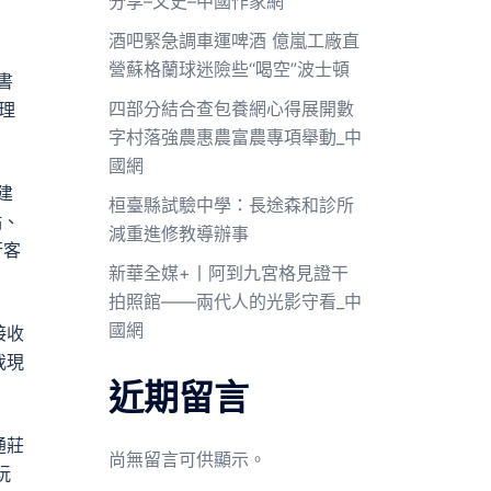
分享–文史–中國作家網
酒吧緊急調車運啤酒 億嵐工廠直
營蘇格蘭球迷險些“喝空”波士頓
書
四部分結合查包養網心得展開數
理
字村落強農惠農富農專項舉動_中
國網
建
桓臺縣試驗中學：長途森和診所
點、
減重進修教導辦事
行客
新華全媒+丨阿到九宮格見證干
拍照館——兩代人的光影守看_中
國網
接收
我現
近期留言
通莊
尚無留言可供顯示。
玩