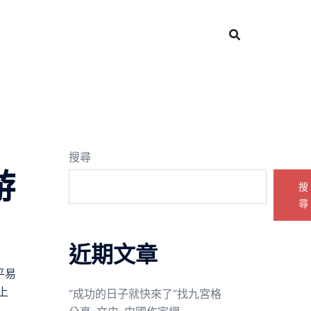
搜尋
游
搜
尋
近期文章
平易
上
“成功的日子就快來了”找九宮格