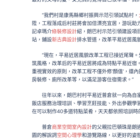
“我們村是康馬縣鄉村振興示范引領試點村，
陞，工程落成后村莊將會加倍漂亮宜居，游玩助
記卓瑪介
綠裝修設計
紹，朗巴村示范引領建設項目
站，鋪設
新古典設計
排水管道，改革平易近居風
“現在，平易近居風貌改革工程已接近尾聲
筑風格，改革后的平易近居將成為特點平易近宿。
重視實效的原則，改革工程不僅外修‘顏值’，還內
房裝修、廁所改革等，以滿足游客住宿需求。”
往年以來，朗巴村村平易近普倉就一向為自
飯店服務治理培訓、學習烹飪技能、外出參觀學
在可以制作40多道特點菜肴，天天都依照培訓時
普倉
商業空間室內設計
的父親拉巴頓珠是朗
園的解說詞
空間心理學
和游覽路線，以更好的姿態