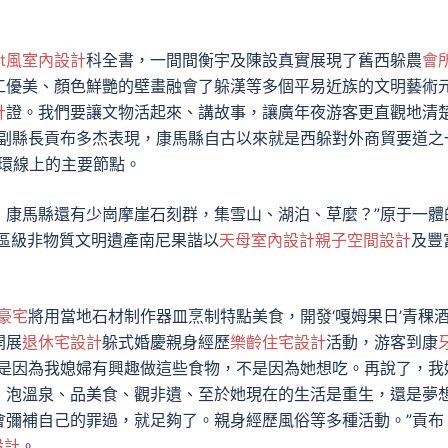
oft風室內設計
科全書，一間間衡宇及陳設真實展現了舊西躲農
會
工優美、顏色鮮艷的壁畫融會了躲漢等多個平易近族的文明藝術
計
證。我們要讓文物活起來、講故事，讓廣年夜游客更直觀地清
務副縣長貢布多杰表現，康馬縣自古以來就是西躲對外商貿要道之
玩環線上的主要節點。
，康馬縣還有少崗摩崖石刻群，集雪山、湖泊、草麼？”原于一體
治區級非物質文明遺產南尼果諧以
天母室內設計
親子空間設計
及豐
豪宅
將用當地石材制作器皿烹制特點美食，開發‘嘎姆果日’青稞
開展
退休宅設計
躲式婚慶親身經歷
樂齡住宅設計
活動，游客到康
糕是因為我媳婦有興趣做這些食物，不是因為她想吃。再說了，我
、泡溫泉、品美食、觀非遺、至於她現在的生活是重生，還是夢
會彌補自己的罪過，就足夠了。親身經歷風俗等多種活動。”貢布
設計
。