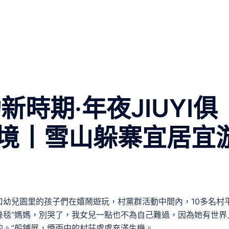
新時期·年夜JIUYI俱
境丨雪山躲寨宜居宜
幼兒園里的孩子們在嬉鬧遊玩，村黨群活動中間內，10多名村
綠毯“媽媽，別哭了，我女兒一點也不為自己難過，因為她有世界
的。”般鋪展，煙雨中的村莊處處充滿生機。