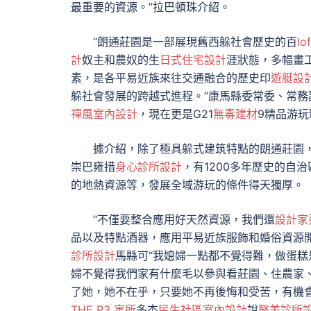
最重要的資源。”拉巴頓珠介紹。
“朗通莊園是一部展現舊西躲社會歷史的百
l
計
奴主和農奴的生
日式住宅設計
涯狀態，多幅畫
素，是各平易近族來往交通融合的歷史印
遊艇設
躲社會發展的跨越式進程。”康馬縣委常委、常
禪風室內設計
，現在更是G21
無毒建材
9精品游
據介紹，除了極具躲式建筑特點的朗通莊園
崇巴雍措
身心診所設計
，有1200多年歷史的自
的地熱資源等，發展全域游玩的條件得天獨厚。
“不僅要整合應用好天然資源，我們還
設計家
品以及特點酒器，應用平易近族服飾和婚俗資源
診所設計
馬縣可“我媳婦一點都不覺得難，做蛋
婦不覺得我們家有什麼毛以參與看莊園、住農家
了她，她不在乎，只要她不再後悔和受苦，有機
THE R3 寓所
多杰
民生社區室內設計
說
醫美診所