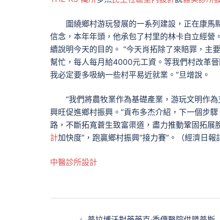
圍繞鄉村游玩發展的一系列建設，正在康馬
信念，本年年頭，他承包了村里的林卡自立經營
續說明今天的目的。 “今天肖拓除了來賠罪，主
幫忙，每人每月給4000元工資。等我們村改革
我必定要多吸納一些村平易近就業。”旦增說。
“我們將農牧業作為基礎產業，游玩文明作
興旺促進鄉村振興。”貢布多杰介紹，下一個步驟
路，不斷拓寬蒼生致富渠道，盡力推動鞏固拓展
計
加快度”，跑贏鄉村振興“接力賽”。（經濟日報
中醫診所設計
文
普拉博沃對蒂蒂克·秀傳醫院供膳普斯