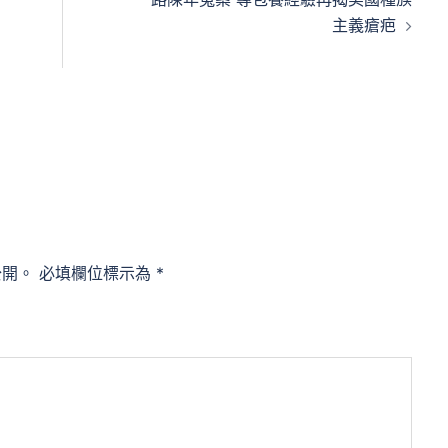
主義瘡疤
公開。
必填欄位標示為
*