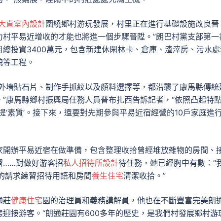
大直室內設計
圍繞鄉村游玩發展，村里正在進行基礎設施改良晉
力村平易近增收的才能也將進一個步驟晉陞。”朗巴村黨支部第一
總投資3400萬元，包含新建休閑林卡、倉庫、渣滓房、污水處
貌等工程。
。外墻貼石片、制作手抓紋以及顏料選擇等，都沿襲了康馬縣傳統
”康馬縣鄉村振興局任務人員普布扎西告訴記者，“依照凸起特
提‘素質’。接下來，還要對先期參與平易近宿經營的10戶家庭進
家開辦平易近宿在做準備，包含整理收拾曾經堆放雜物的房間、
習……對做好游客招
私人招待所設計
待任務，她已經胸中有數：“
的請求練習招待用語和房間
養生住宅
清潔收拾。”
通莊
健康住宅
園的治理員和義務講解員，他也在不斷豐富完美朗
迎接游客。“朗通莊園有600多年的歷史，是我們村發展鄉村游