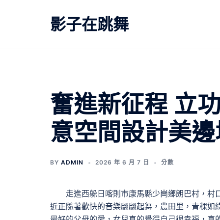
跳
至
影子在跳舞
主
要
內
容
奮進新征程 立功
意空間設計美邊
BY
ADMIN
2026 年 6 月 7 日
分數
走進西躲日喀則市康馬縣少崗鄉朗巴村，村口
近正隨著歡快的音樂翩翩起舞，農田里，青稞如
最好的父母的愛，女兒真的覺得自己很幸福，真