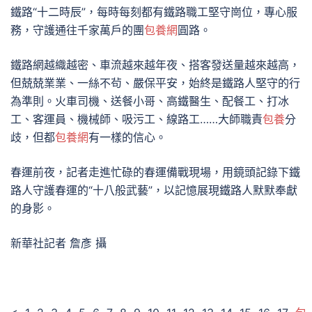
鐵路“十二時辰”，每時每刻都有鐵路職工堅守崗位，專心服
務，守護通往千家萬戶的團
包養網
圓路。
鐵路網越織越密、車流越來越年夜、搭客發送量越來越高，
但兢兢業業、一絲不茍、嚴保平安，始終是鐵路人堅守的行
為準則。火車司機、送餐小哥、高鐵醫生、配餐工、打冰
工、客運員、機械師、吸污工、線路工……大師職責
包養
分
歧，但都
包養網
有一樣的信心。
春運前夜，記者走進忙碌的春運備戰現場，用鏡頭記錄下鐵
路人守護春運的“十八般武藝”，以記憶展現鐵路人默默奉獻
的身影。
新華社記者 詹彥 攝