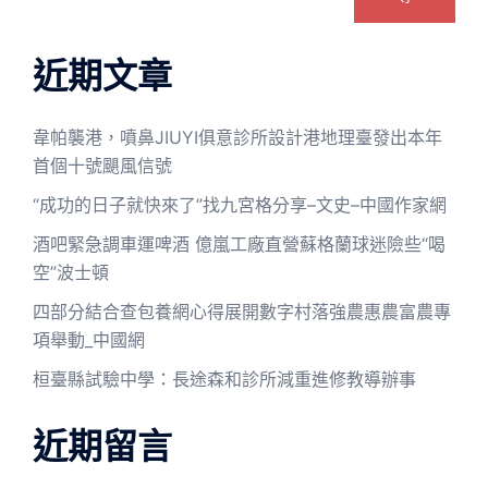
近期文章
韋帕襲港，噴鼻JIUYI俱意診所設計港地理臺發出本年
首個十號颶風信號
“成功的日子就快來了”找九宮格分享–文史–中國作家網
酒吧緊急調車運啤酒 億嵐工廠直營蘇格蘭球迷險些“喝
空”波士頓
四部分結合查包養網心得展開數字村落強農惠農富農專
項舉動_中國網
桓臺縣試驗中學：長途森和診所減重進修教導辦事
近期留言