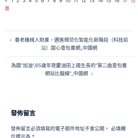
< 1 2 3 4 5 6 7 8 9 10 11 12 13 14 15 16 17
包
養
文
養老機械人財產，邁進規范化智能化新階段（科技前
章
沿）甜心查包養網_中國網
導
覽
為國“加油”,65歲年夜慶油田上揚生長的“第二曲查包養
網站比擬線”_中國網
發佈留言
發佈留言必須填寫的電子郵件地址不會公開。
必填欄
位標示為
*