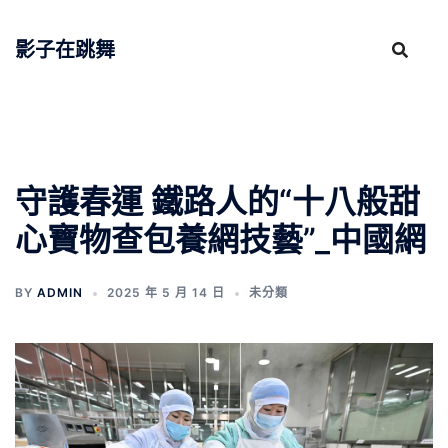
跳
至
影子在跳舞
主
要
內
容
守護春運 鐵路人的“十八般甜
心寶物查包養網技藝”_中國網
BY
ADMIN
2025 年 5 月 14 日
未分類