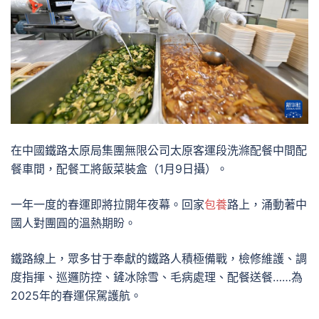
在中國鐵路太原局集團無限公司太原客運段洗滌配餐中間配
餐車間，配餐工將飯菜裝盒（1月9日攝）。
一年一度的春運即將拉開年夜幕。回家
包養
路上，涌動著中
國人對團圓的溫熱期盼。
鐵路線上，眾多甘于奉獻的鐵路人積極備戰，檢修維護、調
度指揮、巡邏防控、鏟冰除雪、毛病處理、配餐送餐……為
2025年的春運保駕護航。