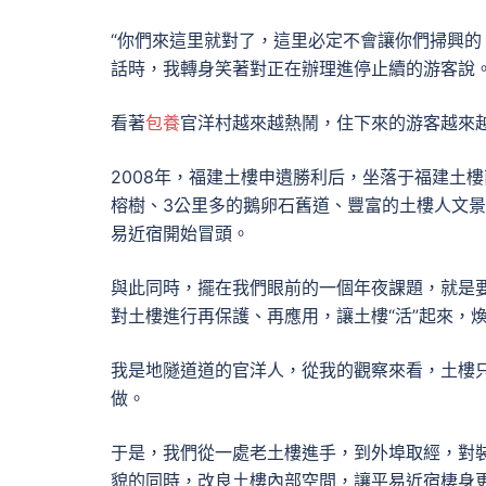
“你們來這里就對了，這里必定不會讓你們掃興的
話時，我轉身笑著對正在辦理進停止續的游客說
看著
包養
官洋村越來越熱鬧，住下來的游客越來
2008年，福建土樓申遺勝利后，坐落于福建土
榕樹、3公里多的鵝卵石舊道、豐富的土樓人文
易近宿開始冒頭。
與此同時，擺在我們眼前的一個年夜課題，就是
對土樓進行再保護、再應用，讓土樓“活”起來，
我是地隧道道的官洋人，從我的觀察來看，土樓
做。
于是，我們從一處老土樓進手，到外埠取經，對
貌的同時，改良土樓內部空間，讓平易近宿棲身