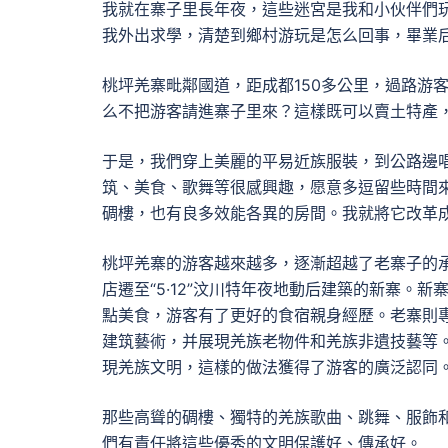
我就在寨子里長年夜，這些迷宮是我和小伙伴們
我外出求學，清楚到鄉村游玩是怎么回事，畢業
桃坪羌寨毗鄰國道，距成都150多公里，過路游
么不把游客請進寨子里來？這樣既可以賣土特產
于是，我們穿上美麗的平易近族服裝，到公路邊
筑、美食、歌舞等很感興趣，愿意多逗留些時間來
碉樓，也有良多效能各異的房間。我就將它改革
桃坪羌寨的游客越來越多，逐漸超越了老寨子的
店遷至“5·12”汶川特年夜地動后建築的新寨。
點美食，游客有了更好的食宿親身經歷。老寨則
建筑藝術，并展現羌族老物件和羌族非遺技藝等
現羌族文明，這樣的做法獲得了游客的廣泛認同
那些高聳的碉樓、獨特的羌族歌曲、跳舞、服飾
們有責任將這些優秀的文明保護好、傳承好。