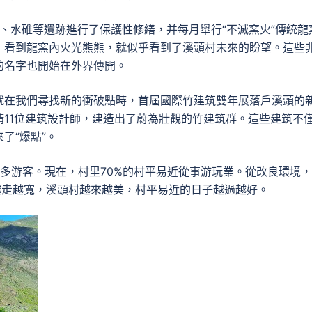
、水碓等遺跡進行了保護性修繕，并每月舉行“不滅窯火”傳統龍
，看到龍窯內火光熊熊，就似乎看到了溪頭村未來的盼望。這些
的名字也開始在外界傳開。
就在我們尋找新的衝破點時，首屆國際竹建筑雙年展落戶溪頭的
11位建筑設計師，建造出了蔚為壯觀的竹建筑群。這些建筑不
了“爆點”。
眾多游客。現在，村里70%的村平易近從事游玩業。從改良環境
越走越寬，溪頭村越來越美，村平易近的日子越過越好。