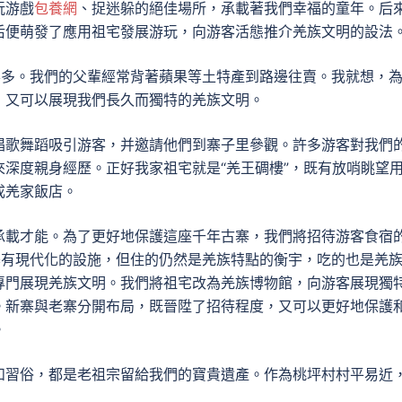
玩游戲
包養網
、捉迷躲的絕佳場所，承載著我們幸福的童年。后
后便萌發了應用祖宅發展游玩，向游客活態推介羌族文明的設法
客多。我們的父輩經常背著蘋果等土特產到路邊往賣。我就想，
，又可以展現我們長久而獨特的羌族文明。
唱歌舞蹈吸引游客，并邀請他們到寨子里參觀。許多游客對我們
深度親身經歷。正好我家祖宅就是“羌王碉樓”，既有放哨眺望
成羌家飯店。
承載才能。為了更好地保護這座千年古寨，我們將招待游客食宿
新寨有現代化的設施，但住的仍然是羌族特點的衡宇，吃的也是羌
專門展現羌族文明。我們將祖宅改為羌族博物館，向游客展現獨
。新寨與老寨分開布局，既晉陞了招待程度，又可以更好地保護
。
和習俗，都是老祖宗留給我們的寶貴遺產。作為桃坪村村平易近