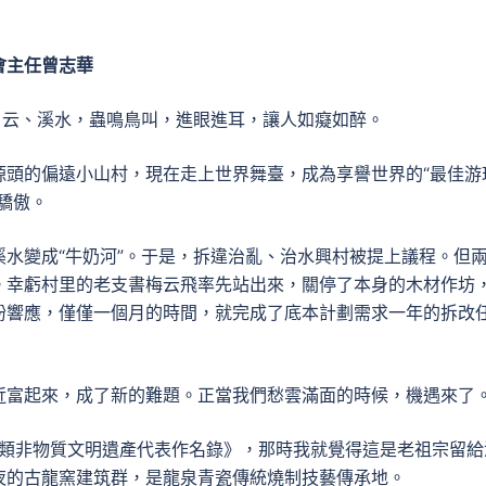
會主任曾志華
白云、溪水，蟲鳴鳥叫，進眼進耳，讓人如癡如醉。
源頭的偏遠小山村，現在走上世界舞臺，成為享譽世界的“最佳游
驕傲。
水變成“牛奶河”。于是，拆違治亂、治水興村被提上議程。但
。幸虧村里的老支書梅云飛率先站出來，關停了本身的木材作坊
紛響應，僅僅一個月的時間，就完成了底本計劃需求一年的拆改
近富起來，成了新的難題。正當我們愁雲滿面的時候，機遇來了
人類非物質文明遺產代表作名錄》，那時我就覺得這是老祖宗留給
夜的古龍窯建筑群，是龍泉青瓷傳統燒制技藝傳承地。