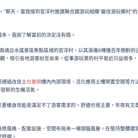
。”那天，當我接到官洋村進選聯合國游玩組織“最佳游玩鄉村”的
。
越多，我就了解當初的決定沒有錯。
樓南靖云水謠景區焦點區域的官洋村，以其溪邊8棵幾百年樹齡的
景觀，吸引各地游客紛至沓來。從事游玩業的村平易近日益增多
要通過改良土
包養網
樓內內部環境、活化應用土樓閑置空間等方
煥發新的生機活氣。
只要棲身效能是滿足不了游客需求的。舒適也很主要，年夜有文
裝修風格、配套設施、空間布局來一場頭腦風暴。在堅持整體建
更舒適。