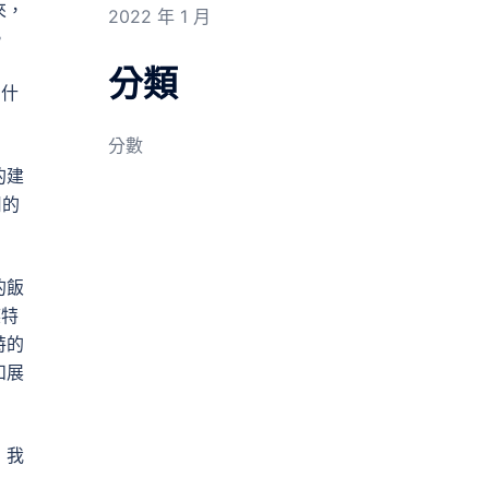
來，
2022 年 1 月
。
分類
為什
分數
的建
用的
的飯
族特
特的
和展
，我