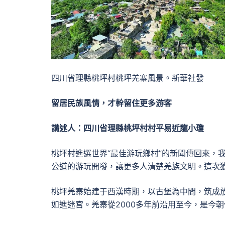
四川省理縣桃坪村桃坪羌寨風景。新華社發
留居民族風情，才幹留住更多游客
講述人：四川省理縣桃坪村村平易近龍小瓊
桃坪村進選世界“最佳游玩鄉村”的新聞傳回來，
公道的游玩開發，讓更多人清楚羌族文明。這次
桃坪羌寨始建于西漢時期，以古堡為中間，筑成
如進迷宮。羌寨從2000多年前沿用至今，是今朝