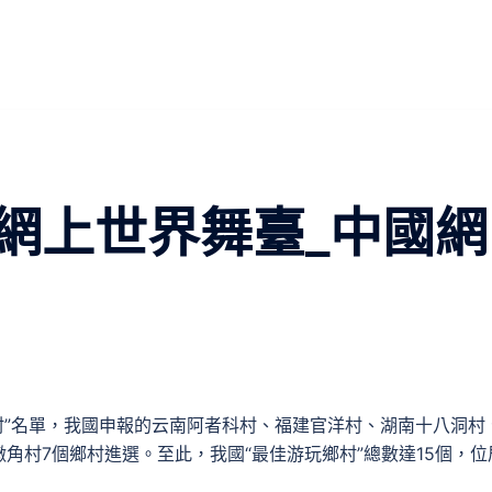
網上世界舞臺_中國網
鄉村”名單，我國申報的云南阿者科村、福建官洋村、湖南十八洞村
角村7個鄉村進選。至此，我國“最佳游玩鄉村”總數達15個，位