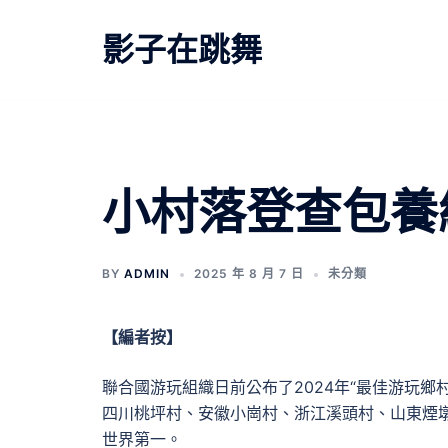
跳
至
影子在跳舞
主
要
內
容
小村落登查包養
BY
ADMIN
2025 年 8 月 7 日
未分類
【編者按】
聯合國游玩組織日前公布了2024年“最佳游玩
四川桃坪村、安徽小崗村、浙江溪頭村、山東煙墩
世界第一。