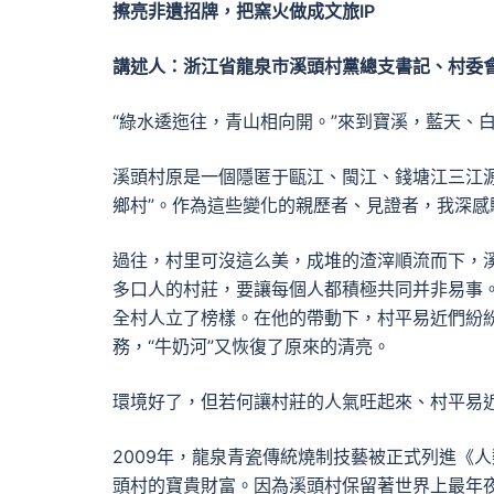
擦亮非遺招牌，把窯火做成文旅IP
講述人：浙江省龍泉市溪頭村黨總支書記、村委
“綠水逶迤往，青山相向開。”來到寶溪，藍天、
溪頭村原是一個隱匿于甌江、閩江、錢塘江三江
鄉村”。作為這些變化的親歷者、見證者，我深感
過往，村里可沒這么美，成堆的渣滓順流而下，溪
多口人的村莊，要讓每個人都積極共同并非易事
全村人立了榜樣。在他的帶動下，村平易近們紛
務，“牛奶河”又恢復了原來的清亮。
環境好了，但若何讓村莊的人氣旺起來、村平易
2009年，龍泉青瓷傳統燒制技藝被正式列進《
頭村的寶貴財富。因為溪頭村保留著世界上最年