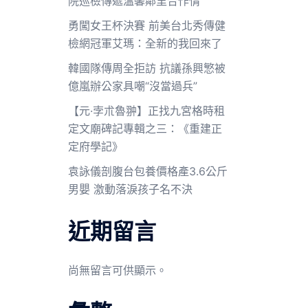
院巡檢傳遞溫馨鄰里合作情
勇闖女王杯決賽 前美台北秀傳健
檢網冠軍艾瑪：全新的我回來了
韓國隊傳周全拒訪 抗議孫興慜被
億嵐辦公家具嘲“沒當過兵”
【元·孛朮魯翀】正找九宮格時租
定文廟碑記專輯之三：《重建正
定府學記》
袁詠儀剖腹台包養價格產3.6公斤
男嬰 激動落淚孩子名不決
近期留言
尚無留言可供顯示。