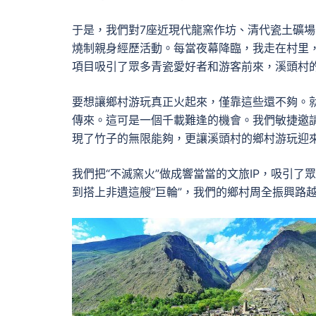
于是，我們對7座近現代龍窯作坊、清代瓷土礦場
燒制親身經歷活動。每當夜幕降臨，我走在村里
項目吸引了眾多青瓷愛好者和游客前來，溪頭村
要想讓鄉村游玩真正火起來，僅靠這些還不夠。
傳來。這可是一個千載難逢的機會。我們敏捷邀請
現了竹子的無限能夠，更讓溪頭村的鄉村游玩迎來
我們把“不滅窯火”做成響當當的文旅IP，吸引了
到搭上非遺這艘“巨輪”，我們的鄉村周全振興路