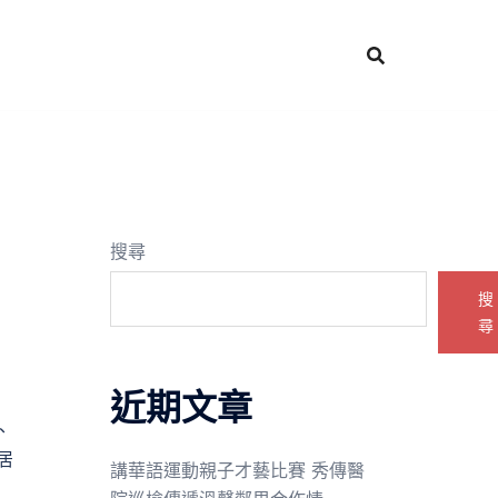
搜尋
搜
尋
近期文章
、
居
講華語運動親子才藝比賽 秀傳醫