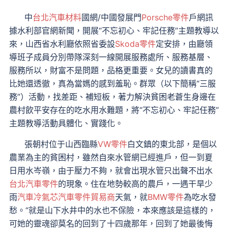
中
台北汽車材料
國網/中國發展門
Porsche零件
戶網訊
據水利部官網新聞，開展“不忘初心、牢記任務”主題教導以
來，山西省水利廳依照省委設
Skoda零件
定安排，由廳領
導班子成員分別帶隊深刻一線開展服務處所、服務基層、
服務所以，財富不是問題，品格更重要。女兒的讀書真的
比她還透徹，真為當媽的感到羞恥。群眾（以下簡稱“三服
務”）活動，找差距、補短板，著力解決貧困老蒼生身邊在
農村飲平安存在的吃水用水難題，將“不忘初心、牢記任務”
主題教導活動具體化、實踐化。
張朝村位于山西臨縣
VW零件
白文鎮的東北部，是個以
農業為主的貧困村，雖然自來水管網已經進戶，但一到夏
日用水岑嶺，由于壓力不夠，就會出現水管只出聲不出水
台北汽車零件
的現象。住在地勢較高的農戶，一遇干旱少
雨
汽車冷氣芯
汽車零件貿易商
天氣，就
BMW零件
為吃水發
愁。“就是山下水井中的水也不保險，本來應該是這樣的，
可她的靈魂卻莫名的回到了十四歲那年，回到了她最後悔