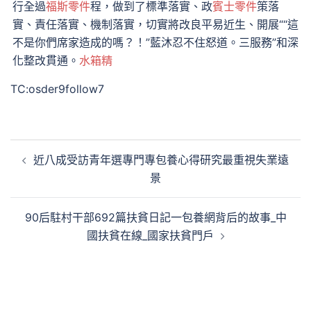
行全過
福斯零件
程，做到了標準落實、政
賓士零件
策落
實、責任落實、機制落實，切實將改良平易近生、開展““這
不是你們席家造成的嗎？！”藍沐忍不住怒道。三服務”和深
化整改貫通。
水箱精
TC:osder9follow7
文
近八成受訪青年選專門專包養心得研究最重視失業遠
章
景
導
覽
90后駐村干部692篇扶貧日記一包養網背后的故事_中
國扶貧在線_國家扶貧門戶