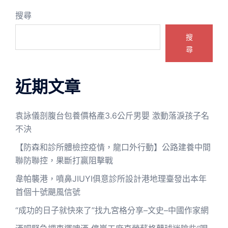
搜尋
搜
尋
近期文章
袁詠儀剖腹台包養價格產3.6公斤男嬰 激動落淚孩子名
不決
【防森和診所體檢控疫情，龍口外行動】公路建養中間
聯防聯控，果斷打贏阻擊戰
韋帕襲港，噴鼻JIUYI俱意診所設計港地理臺發出本年
首個十號颶風信號
“成功的日子就快來了”找九宮格分享–文史–中國作家網