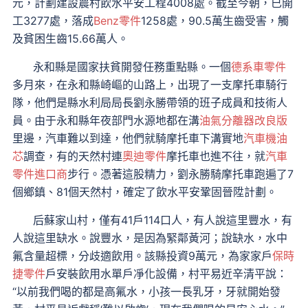
元，計劃建設農村飲水平安工程4008處。截至今朝，已開
工3277處，落成
Benz零件
1258處，90.5萬生齒受害，觸
及貧困生齒15.66萬人。
永和縣是國家扶貧開發任務重點縣。一個
德系車零件
多月來，在永和縣崎嶇的山路上，出現了一支摩托車騎行
隊，他們是縣水利局局長劉永勝帶領的班子成員和技術人
員。由于永和縣年夜部門水源地都在溝
油氣分離器改良版
里邊，汽車難以到達，他們就騎摩托車下溝實地
汽車機油
芯
調查，有的天然村連
奧迪零件
摩托車也進不往，就
汽車
零件進口商
步行。憑著這股精力，劉永勝騎摩托車跑遍了7
個鄉鎮、81個天然村，確定了飲水平安鞏固晉陞計劃。
后蘇家山村，僅有41戶114口人，有人說這里豐水，有
人說這里缺水。說豐水，是因為緊鄰黃河；說缺水，水中
氟含量超標，分歧適飲用。該縣投資9萬元，為家家戶
保時
捷零件
戶安裝飲用水單戶凈化設備，村平易近辛清平說：
“以前我們喝的都是高氟水，小孩一長乳牙，牙就開始發