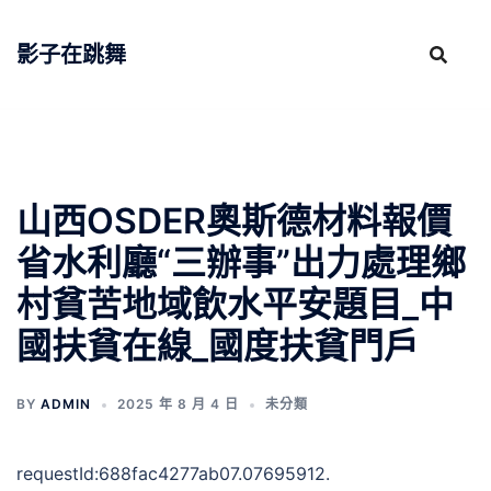
跳
至
影子在跳舞
主
要
內
容
山西OSDER奧斯德材料報價
省水利廳“三辦事”出力處理鄉
村貧苦地域飲水平安題目_中
國扶貧在線_國度扶貧門戶
BY
ADMIN
2025 年 8 月 4 日
未分類
requestId:688fac4277ab07.07695912.