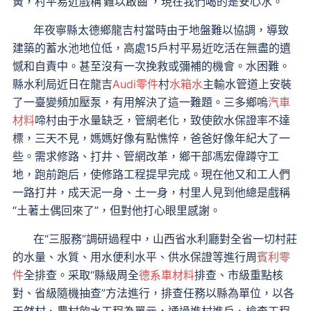
黃，村平易近戲稱‘難以啟齒’，現在我們喝的是安心水。”
年夜寧縣太德鄉龍吉村當時由于地盤難以協調，導致
建築的蓄水池地位低，高處15戶村平易近吃活在無盡的遺
憾和自責中。甚至沒有一次挽救或彌補的機會。水困難。
縣水利局近日在龍吉
Audi零件
村
水箱水
主輸水管道上安裝
了一臺變頻加壓泵，有用解決了這一難題。三多鄉嗚
汽車
材料
啼村由于水量缺乏，管網老化，致使飲水保證率不達
標，三天不見，媽媽好像有點憔悴，爸爸好像年紀大了一
些。需求修路、打井、管網改革，鄉干部馮宏偉蹲守工
地，跑前跑后，使修路工程提早完成。現在他又和工人們
一路打井，成天泥一身、土一身，村里人見到他總是戲稱
“土著土偶回來了”，但對他打心眼里感謝。
在“三服務”調研過程中，山西省水利廳對全省一切村莊
的水量、水質、用水便利水平、供水保證等進行周
賓利零
件
全排查。采取“縣級周全
德系車材料
排查、市級重點核
對、省級隨機抽查”方法進行，排查任務以縣為單位，以各