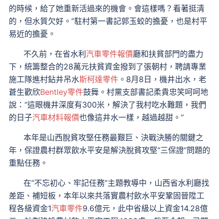
的時候，給了她重新活過來的機會。會這樣嗎？看著挺清
的，但水質欠好。”駐村第一書記郭玉蛟的擔憂，也是村平
易近的擔憂。
不久前，在省水利
汽車零件報價
廳和扶貧部門的盡力
下，統籌整合的28萬元扶貧資金撥到了張朝村，聘請專業
施工隊進村鉆井吊水
斯柯達零件
。8月8日，機井出水，老
蒼生歡欣
Bentley零件
鼓舞。村黨支部書記柔貴忠笑呵呵地
說：“這眼機井深度有300米，解決了我村吃水難題，我們
的日子
汽車材料報價
也像這井水一樣，越過越甜。”
本年是山西脫貧攻堅任務最艱巨、決戰決勝的關鍵之
年，保證農村群眾飲水平安是解決脫貧攻堅“三保證”問題的
重點任務。
在“不忘初心、牢記任務”主題教導中，山西省水利廳找
差距、補短板，本年以來共落實農村飲水平安鞏固晉陞工
程各級資金1
汽車零件
9.6億元，此中省級以上資金14.28億