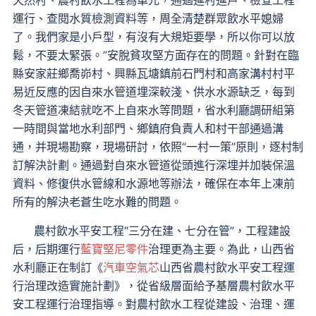
天然村、農村飲水工程為單元，通過進村進戶、檢查工程
運行、查閱水質檢測資料等，周全清楚群眾飲水平媳婦
了。我們家是小戶型，有沒有大規矩要學，所以你可以放
鬆，不要太緊張。”安脫貧攻堅方面存在的問題。針對在臨
縣安家莊鄉喬峁村、興縣瓦塘鎮前石門村和高家溝村村平
易近反應的因自來水管道埋深較淺、供水水源缺乏，每到
冬天管道凍結就吃不上自來水等問題，省水利廳調研組第
一時間與當地水利部門、鄉鎮府負責人和村干部通過溝
通，并現場勘察，現場研討，依照“一村一策”原則，逐村制
訂解決計劃。通過對自來水管道從頭進行深埋并加裝保溫
資料、修復供水管線和水源地等辦法，確保在本年上凍前
所有的解決老蒼生吃水難的問題。
農村飲水平安工程“三分在建、七分在管”，工程建設
后，后期運行
藍寶堅尼零件
治理更為主要。為此，山西省
水利廳正在制訂《
汽車空氣芯
山西省農村飲水平安工程運
行治理改造實施計劃》，從省級層面給予基層農村飲水平
安工程運行治理指導。對農村飲水工程從建設、治理、運