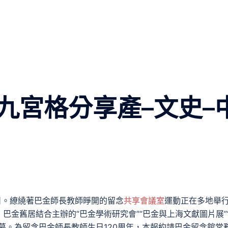
九宮格分享產–文史–
念日。繚繞著巴金師長教師睜開的留念
共享會議室
運動正在多地舉
巴金舊居結合主辦的“巴金學術研究會”“巴金與上海文獻圖片展”
幕。為留念巴金師長教師生日120周年，本報約請巴金留念館常