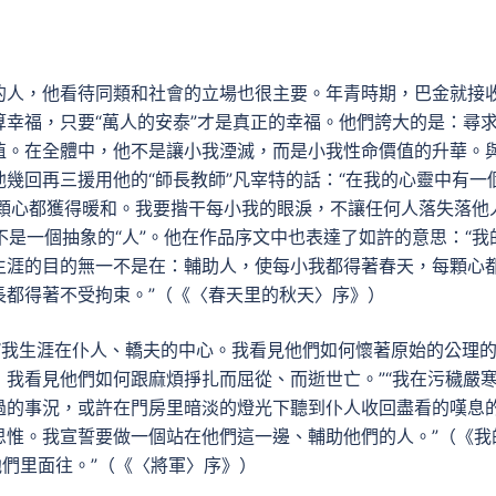
的人，他看待同類和社會的立場也很主要。年青時期，巴金就接
幸福，只要“萬人的安泰”才是真正的幸福。他們誇大的是：尋
值。在全體中，他不是讓小我湮滅，而是小我性命價值的升華。
幾回再三援用他的“師長教師”凡宰特的話：“在我的心靈中有一
每顆心都獲得暖和。我要揩干每小我的眼淚，不讓任何人落失落他
而不是一個抽象的“人”。他在作品序文中也表達了如許的意思：“我
生涯的目的無一不是在：輔助人，使每小我都得著春天，每顆心
長都得著不受拘束。”（《〈春天里的秋天〉序》）
“我生涯在仆人、轎夫的中心。我看見他們如何懷著原始的公理
我看見他們如何跟麻煩掙扎而屈從、而逝世亡。”“我在污穢嚴
過的事況，或許在門房里暗淡的燈光下聽到仆人收回盡看的嘆息
思惟。我宣誓要做一個站在他們這一邊、輔助他們的人。”（《我
他們里面往。”（《〈將軍〉序》）