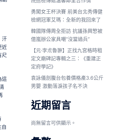
院巡檢傳遞溫馨鄰里合作情
勇闖女王杯決賽 前美台北秀傳健
檢網冠軍艾瑪：全新的我回來了
韓國隊傳周全拒訪 抗議孫興慜被
，汗
億嵐辦公家具嘲“沒當過兵”
更近
【元·孛朮魯翀】正找九宮格時租
有尺
定文廟碑記專輯之三：《重建正
定府學記》
袁詠儀剖腹台包養價格產3.6公斤
為這
男嬰 激動落淚孩子名不決
清
再
近期留言
時
尚無留言可供顯示。
往自