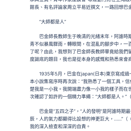
館長、有名評論家周立平易近撰文，一路回想巴
“大師都是人”
巴金師長教師生于晚清的光緒末年，阿誰時
青不似暴風驟雨，轉眼間，在混亂的腳步中，一
了呢？由此，我想到了巴金師長教師畢竟給我們
度謎底的題目，我也是從本身的感慨和熟悉來會
1935年5月，巴金在japan(日本)東京
本小說集寫序時再次說：“我熟悉了一個工具，信
楚我是一小我。我開端盡力像一小我的樣子而在世。
次確認了如許的一個精力準繩：“大師都是人。”
巴金是“五四之子”，“人的發明”是阿誰時
辰，人的氣力都顯得比設想的神更巨大，……”（
我的深入檢查和深深的自責。