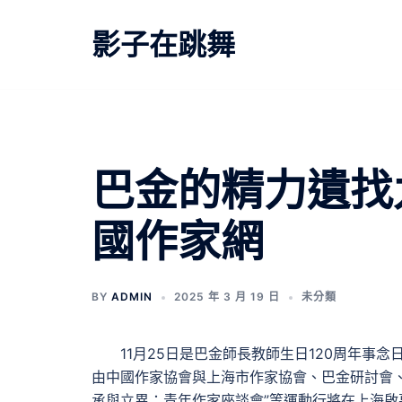
跳
至
影子在跳舞
主
要
內
容
巴金的精力遺找
國作家網
BY
ADMIN
2025 年 3 月 19 日
未分類
11月25日是巴金師長教師生日120周年事
由中國作家協會與上海市作家協會、巴金研討會、
承與立異：青年作家座談會”等運動行將在上海啟