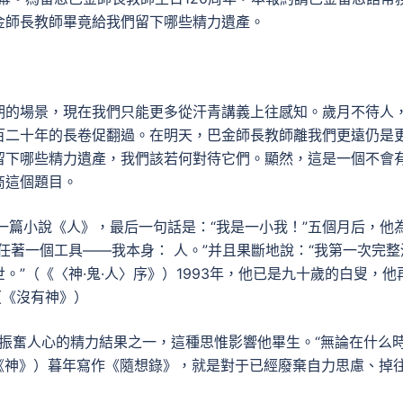
金師長教師畢竟給我們留下哪些精力遺產。
期的場景，現在我們只能更多從汗青講義上往感知。歲月不待人
百二十年的長卷促翻過。在明天，巴金師長教師離我們更遠仍是
留下哪些精力遺產，我們該若何對待它們。顯然，這是一個不會
商這個題目。
寫成過一篇小說《人》，最后一句話是：“我是一小我！”五個月后，他
任著一個工具——我本身： 人。”并且果斷地說：“我第一次完整
”（《〈神·鬼·人〉序》）1993年，他已是九十歲的白叟，他
（《沒有神》）
期最振奮人心的精力結果之一，這種思惟影響他畢生。“無論在什么
《神》）暮年寫作《隨想錄》，就是對于已經廢棄自力思慮、掉