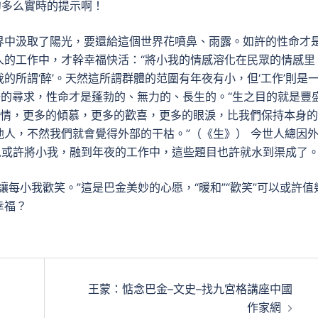
句多么實時的提示啊！
界中汲取了陽光，要還給這個世界花噴鼻、雨露。如許的性命才
人的工作中，才幹幸福快活：“將小我的情感溶化在民眾的情感里
所謂‘醉’。天然這所謂群體的范圍有年夜有小，但‘工作’則是
許的尋求，性命才是蓬勃的、無力的、長生的。“生之目的就是豐
同情，更多的傾慕，更多的歡喜，更多的眼淚，比我們保持本身
人，不然我們就會覺得外部的干枯。”（《生》） 今世人總因
以或許將小我，融到年夜的工作中，這些題目也許就水到渠成了
每小我歡笑。”這是巴金美妙的心愿，“暖和”“歡笑”可以或許值
幸福？
王蒙：惦念巴金–文史–找九宮格講座中國
作家網