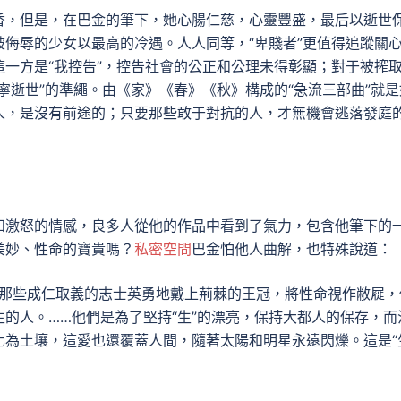
香，但是，在巴金的筆下，她心腸仁慈，心靈豐盛，最后以逝世
侮辱的少女以最高的冷遇。人人同等，“卑賤者”更值得追蹤關
一方是“我控告”，控告社會的公正和公理未得彰顯；對于被搾
寧逝世”的準繩。由《家》《春》《秋》構成的“急流三部曲”就是
人，是沒有前途的；只要那些敢于對抗的人，才無機會逃落發庭
和激怒的情感，良多人從他的作品中看到了氣力，包含他筆下的
美妙、性命的寶貴嗎？
私密空間
巴金怕他人曲解，也特殊說道：
後面那些成仁取義的志士英勇地戴上荊棘的王冠，將性命視作敝屣，
的人。……他們是為了堅持“生”的漂亮，保持大都人的保存，而
為土壤，這愛也還覆蓋人間，隨著太陽和明星永遠閃爍。這是“