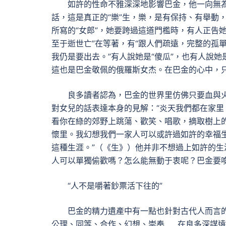
如許的性命不雅深深地影響巴金，他一向無
話，這是真正的“樂”生，樂，是有保持、有舉動
所寫的“女郎”，她要跨過這道門檻時，有人正告
至于逝世亡”在等著，有“跟人們疏遠，完整的孤
我仍是要出去。”有人說她是“傻瓜”，也有人說她
這也是巴金敬佩的俄羅斯女杰。在巴金的心中，
良多讀者認為，巴金的世界里仿佛只要血與
對女兒的話表達本身的見解：“炎天我們都在家
看你在綠的郊野上跳蕩、歡笑、唱歌，摘取樹上
懷里。我幻想我們一家人可以或許過如許的幸福
這種生涯。”（《生》）他并非不想過上如許的
人可以單獨偷歡嗎？怎么能無動于衷呢？巴金要
“人不是嚼著鈔票活下往的”
巴金的精力遺產中有一點也針對古代人而言
公理、同等、合作、幻想、崇奉……在良多深謀遠