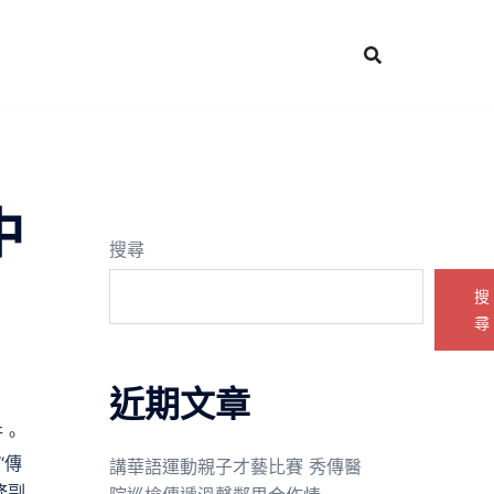
中
搜尋
搜
尋
近期文章
行。
“傳
講華語運動親子才藝比賽 秀傳醫
務副