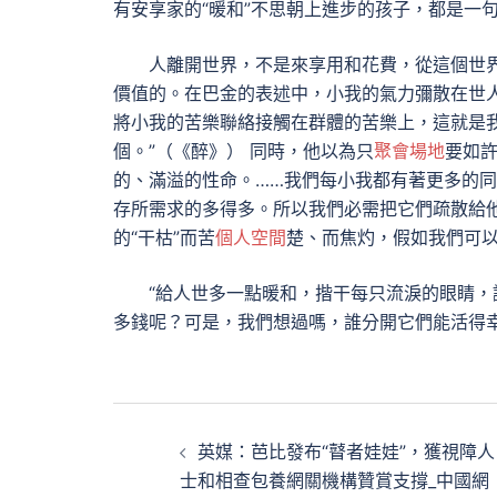
有安享家的“暖和”不思朝上進步的孩子，都是一
人離開世界，不是來享用和花費，從這個世
價值的。在巴金的表述中，小我的氣力彌散在世
將小我的苦樂聯絡接觸在群體的苦樂上，這就是我的
個。”（《醉》） 同時，他以為只
聚會場地
要如
的、滿溢的性命。……我們每小我都有著更多的
存所需求的多得多。所以我們必需把它們疏散給他
的“干枯”而苦
個人空間
楚、而焦灼，假如我們可
“給人世多一點暖和，揩干每只流淚的眼睛，讓
多錢呢？可是，我們想過嗎，誰分開它們能活得
文
英媒：芭比發布“瞽者娃娃”，獲視障人
章
士和相查包養網關機構贊賞支撐_中國網