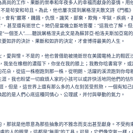
為高尚的工作、果斷的崇奉和年夜多人的幸福而獻身的豪情。用
，不是茍安和茍且。為此，他也屢次提到屠格涅夫散文詩《門檻
她，會有“嚴寒，饑餓，仇恨，譏笑，鄙棄，欺侮，牢獄，疾病，
單”，甚至還有逝世亡。她仍是當機立斷地答覆：“這我也了解。但
是“一個圣人”……聽說屠格涅夫此文是為蘇菲亞·柏洛夫斯加亞寫
只要如許的決計、果斷和如許的決定，才會博得最美的人生。
火，愛與憎。不是的，他也曾借助被燒逝世在美國電椅上的鞋匠
里，我坐在橡樹的濃蔭下，你坐在我的膝上；我教你唸書寫字，或
的花朵，從這一株樹跑到那一株，從明朗、活躍的溪流跑到你母
生涯，我也盼望一切麻煩人家的小孩可以或許快活地同他們的怙
生涯，但是，這世界上還有那么多的人在刻苦受煎熬，一個有知己
喚起的是人們心底這種同情心、公理感，并付與舉動的氣力。
的，那就是他愿意為那些抽象的不雅念而支出甚至獻身。不受拘
慮的人的眼里，這都是“無用”的工具。可是，它們像空氣一樣，