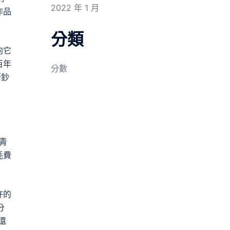
2022 年 1 月
作品
分類
向它
百年
分數
著鈔
青
耗費
許的
分
還