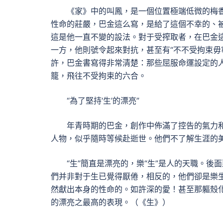
《家》中的叫鳳，是一個位置極端低微的梅
性命的莊嚴，巴金這么寫，是給了這個不幸的、被
這是他一直不變的設法。對于受搾取者，在巴金這
一方，他則號令起來對抗，甚至有“不不受拘束毋
許，巴金書寫得非常清楚：那些屈服命運設定的
籠，飛往不受拘束的六合。
“為了堅持‘生’的漂亮”
年青時期的巴金，創作中佈滿了控告的氣力
人物，似乎隨時等候赴逝世。他們不了解生涯的
“生”簡直是漂亮的，樂“生”是人的天職。
們并非對于生已覺得厭倦，相反的，他們卻是樂生
然獻出本身的性命的。如許深的愛！甚至那軀殼化
的漂亮之最高的表現。（《生》）