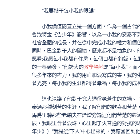
“我要揩干每小我的眼淚”
小我價值簡直立是一個方面，作為一個古代
魯泡特金《告少年》影響，以為一小我的安泰不算
社會全體的成長，并在從中完成小我的權力和價
同時，巴金對于人的關懷，歷來都不是抽象的。他
愿看:我愿每小我都有住房，每個口都有飽飯，
的一根頭發。”他誇大的
教學場地
是“每小我”，
很多年來的盡力，我的用血和淚寫成的書，我的
著光亮，每小我的生涯都得著幸福，每小我的成
這也決議了他對于寬大通俗老蒼生的立場。 
奉過那種刻苦的生涯，我了解他們的歡喜和苦楚，
馬房里聽那些老轎夫在煙燈旁論述他們苦楚的經
辰，我眼里含著淚珠，心里起了火普通的對抗的
年少》）“我是從‘下人’中心出來的，我應當回到