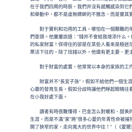
在于我們四周的時辰，我們并沒有感觸感染到它
和舉動中，都不是虛無縹緲的不雅念，而是實其
對于實利和功用的工具，哪怕在一個艱難的
們垂頭。他屢屢說道：“錢并不會給我增添什么。
的私家財富！保得住的卻是在某些人看來是極迷茫
票活下往的，除了找錢以外，他還有更主要、更
對于財富的處置，他常常以本身的家族的工
財富并不“長宜子孫”，假如不給他們一個生
心靈的發育生長，假如分歧時讓他們睜起眼睛往
在小我好處下面。
讀者有時很難懂得，巴金怎么對暖和、甜美
生涯，而是不滿“家”將“很多心愛的年青性命被摧
開了狹窄的家，走向寬大的世界中往！”（《愛