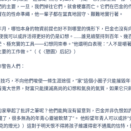
們的主要，一旦，我們掉往它們，就會梗塞而亡。它們在巴金的
實在的性命準繩，他一輩子都在當真地固守、艱難地實行著。
年月，哪怕本身的物資前提也好不到哪里的情形下，巴金也沒有
使我可以或許活得更好的仍是幻想。……誰見過堅持到百年、幾
、極充實的工具——幻想同崇奉。”他還明白表現：“人不是嚼
主要的工作做。”（《〈憩園〉后記》）
作警告人們：
涯技巧，不向他們唆使一條生涯途徑，“家”這個小圈子只能摧毀年
看寬大世界，財富只能撲滅高尚的幻想和氣良的氣質，如果它只
的家舉起了批評之筆呢？他們能夠沒有留意到，巴金并非仇恨如
殘了，很多無為的年青心靈被軟禁了”。 他盼望年青人可以或許“
爾克的燈光》）這對于明天恨不得將孩子維護得密不通風的怙恃，