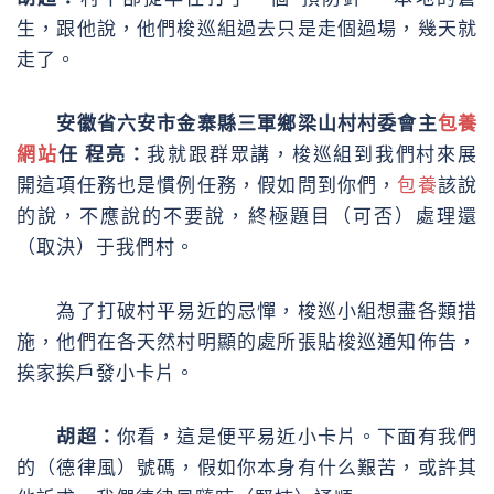
生，跟他說，他們梭巡組過去只是走個過場，幾天就
走了。
安徽省六安市金寨縣三軍鄉梁山村村委會主
包養
網站
任 程亮：
我就跟群眾講，梭巡組到我們村來展
開這項任務也是慣例任務，假如問到你們，
包養
該說
的說，不應說的不要說，終極題目（可否）處理還
（取決）于我們村。
為了打破村平易近的忌憚，梭巡小組想盡各類措
施，他們在各天然村明顯的處所張貼梭巡通知佈告，
挨家挨戶發小卡片。
胡超：
你看，這是便平易近小卡片。下面有我們
的（德律風）號碼，假如你本身有什么艱苦，或許其