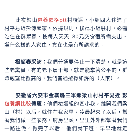
此次梁山
包養價格ptt
村梭巡，小組四人住進了
村平易近彭傳麗家。依據規則，梭巡小組駐村，必需
吃住在群眾家，按每人天天180元交食宿所需支出。
選什么樣的人家住，實在也是有所講求的。
楊緒春采訪：
我們普通要停止一下清楚，就是這
些老黨員、有的老下層干部，就是能掌管公平的，群
眾威望比擬高的，我們普通選擇如許的（人家）。
安徽省六安市金寨縣三軍鄉梁山村村平易近 彭
包養網比較
傳麗：
他們梭巡組的四小我，離開我們梁
山（村）以后，就住在我家里。凌晨起來了以后，幫
著我們做一些家務，廚房里頭，里里外外都幫著我們
一路往做。做完了以后，他們就下班，早早地就走