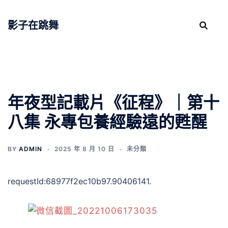
跳
至
影子在跳舞
主
要
內
容
年夜型記載片《征程》｜第十
八集 永專包養經驗遠的甦醒
BY
ADMIN
2025 年 8 月 10 日
未分類
requestId:68977f2ec10b97.90406141.