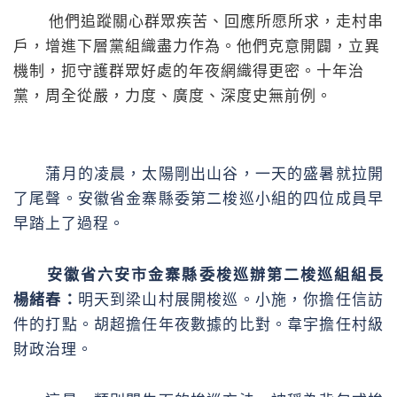
他們追蹤關心群眾疾苦、回應所愿所求，走村串
戶，增進下層黨組織盡力作為。他們克意開闢，立異
機制，扼守護群眾好處的年夜網織得更密。十年治
黨，周全從嚴，力度、廣度、深度史無前例。
蒲月的凌晨，太陽剛出山谷，一天的盛暑就拉開
了尾聲。安徽省金寨縣委第二梭巡小組的四位成員早
早踏上了過程。
安徽省六安市金寨縣委梭巡辦第二梭巡組組長
楊緒春：
明天到梁山村展開梭巡。小施，你擔任信訪
件的打點。胡超擔任年夜數據的比對。韋宇擔任村級
財政治理。