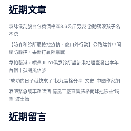
近期文章
袁詠儀剖腹台包養價格產3.6公斤男嬰 激動落淚孩子名
不決
【防森和診所體檢控疫情，龍口外行動】公路建養中間
聯防聯控，果斷打贏阻擊戰
韋帕襲港，噴鼻JIUYI俱意診所設計港地理臺發出本年
首個十號颶風信號
“成功的日子就快來了”找九宮格分享–文史–中國作家網
酒吧緊急調車運啤酒 億嵐工廠直營蘇格蘭球迷險些“喝
空”波士頓
近期留言