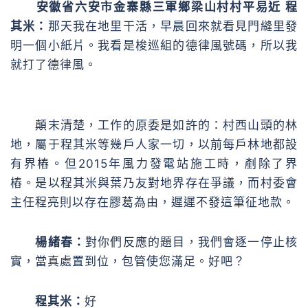
安徽省六安市金寨縣三軍鄉梁山村村平易近 程
其米：
那天我在地里干活，早晨回來就看見門縫里發
明一個小紙片。我看是梭巡組的德律風號碼，所以我
就打了德律風。
顛末清楚，工作的原委是如許的：村西山頭的林
地，屬于程其米等幾戶人家一切，以前每戶林地都設
有界樁。但2015年風力發電站施工時，剷除了界
樁。是以程其米與葉乃友對地界存在爭議，而村委會
主任程亮則以存在膠葛為由，遲遲不發這筆征地款。
楊緒春：
對你們反應的題目，我們會逐一停止核
實，當真處置到位，包管使您滿足。好吧？
程其米：
好