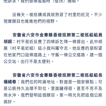
他訴求，我們德律風隨時（堅持）通順。
沒幾天，梭巡構成員就熟習了村里的近況。不少
現實題目也進進他們的視野。
安徽省六安市金寨縣委梭巡辦第二梭巡組組員
胡超：
村平易近反應了四條訴乞降一條提出，此中胡
展（村平易近組）這小我叫羅守志，他反應的是盼望
在他家門口這條道路上，守舊一條公交道路，建一個
公交站，出行不是太便利。
安徽省六安市金寨縣委梭巡辦第二梭巡組組長
楊緒春：
我們住的阿誰地址，對面是一個安頓點；可
是公廁持久治理不到位，里面臟得很，甚至不克不及
用水沖，我們發明這個題目，第一時光先把這個公廁
搞好。