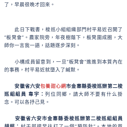
了，早晨很晚才回來。
此日下戰書，梭巡小組組織部門村平易近召開了
“板凳會”。農家院旁，年夜樹蔭下，板凳圍成圈，大
師你一言我一語，話題逐步深刻。
小構成員留意到，一旦“板凳會”進進到本質內在
的事務，村平易近就墮入了緘默。
安徽省六安
包養甜心網
市金寨縣委梭巡辦第二梭
巡組組員 韋宇：
列位同鄉，請大師不要有什么掛
念。可以各抒己見。
安徽省六安市金寨縣委梭巡辦第二梭巡組組員
胡超：
村干部提早往打了一個“預防針”。本地的蒼