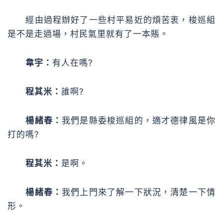
經由過程辦好了一些村平易近的煩苦衷，梭巡組
是不是走過場，村民氣里就有了一本賬。
韋宇：
有人在嗎?
程其米：
誰啊?
楊緒春：
我們是縣委梭巡組的，適才德律風是你
打的嗎?
程其米：
是啊。
楊緒春：
我們上門來了解一下狀況，清楚一下情
形。