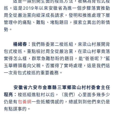
這是一類別開生面的梭巡方法，被稱為背包式梭
巡。這是2019年以來安徽省為進一個步驟落實推動
周全從嚴治黨向縱深成長請求，發明和推進處理下層
管理中的痛點、難點、堵點題目，摸索立異出的新情
勢。
楊緒春：
我們縣委第二梭巡組，來梁山村展開背
包式梭巡。重點檢討周全從嚴治黨，在梁山村畢竟落
實得怎么樣，群眾急難愁盼的題目，能“爸爸呢？”藍
玉華轉頭看向父親。否獲得了實時處理，這是我們這
一次背包式梭巡的重要義務。
安徽省六安市金寨縣三軍鄉梁山村村委會主任
程亮：
梭巡組進駐村以后，（我們）心里面多幾多少
仍是有
包養網
一些抵觸情感的，總感到到他們來仍是
有點謀事的。