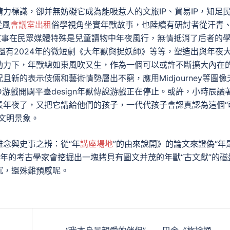
力標識，卻并無妨礙它成為能吸惹人的文旅IP、貿易IP，知足
從風
會議室出租
俗學視角坐實年獸故事，也陸續有研討者從汗青
故事在民眾媒體特殊是兒童讀物中年夜風行，無情抵消了后者的
，還有2024年的微短劇《大年獸與捉妖師》等等，塑造出與年夜
助力下，年獸總如東風吹又生，作為一個可以或許不斷擴大內在
新的表示伎倆和藝術情勢層出不窮，應用Midjourney等圖像
D游戲開闢平臺design年獸傳說游戲正在停止。或許，小時辰讀
長年夜了，又把它講給他們的孩子，一代代孩子會認真認為這個“
文明景象。
念與史事之辨：從“年
講座場地
”的由來說開》的論文來證偽“年
7年的考古學家會挖掘出一塊拷貝有圖文并茂的年獸“古文獻”的磁
沉，還殊難預感呢。