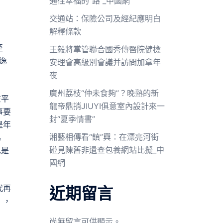
通往幸福的“路”_中國網
交通站：保險公司及經紀應明白
解釋條款
至
王毅將掌管聯合國秀傳醫院健檢
逸
安理會高級別會議并訪問加拿年
夜
廣州荔枝“仲未食夠”？晚熟的新
在平
龍帝鼎捎JIUYI俱意室內設計來一
事要
封“夏季情書”
是年
湘藝相傳看“鎮”興：在漂亮河街
為
碰見陳舊非遺查包養網站比擬_中
也是
國網
代再
近期留言
》，
尚無留言可供顯示。