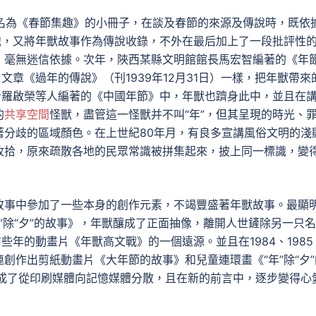
本名為《春節集趣》的小冊子，在談及春節的來源及傳說時，既依
識，又將年獸故事作為傳說收錄，不外在最后加上了一段批評性
，毫無迷信依據。次年，陜西某縣文明館館長馬宏智編著的《年
文章《過年的傳說》（刊1939年12月31日）一樣，把年獸帶來
者羅啟榮等人編著的《中國年節》中，年獸也躋身此中，並且在
的
共享空間
怪獸，盡管這一怪獸并不叫“年”，但其呈現的時光、
著分歧的區域顏色。在上世紀80年月，有良多宣講風俗文明的淺
收拾，原來疏散各地的民眾常識被拼集起來，披上同一標識，變
故事中參加了一些本身的創作元素，不竭豐盛著年獸故事。最顯
年”除“夕”的故事》，年獸釀成了正面抽像，離開人世鏟除另一只
些年的動畫片《年獸高文戰》的一個遠源。並且在1984、1985
創作出剪紙動畫片《大年節的故事》和兒童連環畫《“年”除“夕”
完成了從印刷媒體向記憶媒體分散，且在新的前言中，逐步變得心