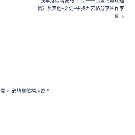
“我本身最親愛的伴侶”——巴金《旅途通
信》及其他–文史–中找九宮格分享國作家
網
公開。
必填欄位標示為
*