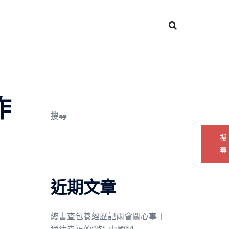
作
搜尋
搜
尋
近期文章
總書查包養經歷記兩會關心事丨