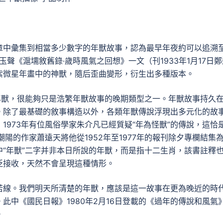
章中彙集到相當多少數字的年獸故事，認為最早年夜約可以追溯
玉聲《滬壖敘舊錄·歲時風氣之回想》一文（刊1933年1月17日鄭
紫微星年畫中的神獸，隨后歪曲變形，衍生出多種版本。
年獸，很能夠只是浩繁年獸故事的晚期類型之一。年獸故事持久
。除了最基礎的敘事構造以外，各類年獸傳說浮現出多元化的故
1973年有位風俗學家朱介凡已經質疑“年為怪獸”的傳說，這恰
潮陽的作家蕭遠天將他從1952年至1977年的報刊除夕專欄結集
“年獸”二字并非本日所說的年獸，而是指十二生肖，該書註釋
泛接收，天然不會呈現這種情形。
若線。我們明天所清楚的年獸，應該是這一故事在更為晚近的時
此中《國民日報》1980年2月16日登載的《過年的傳說和風氣
。