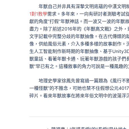
年獸自己并非具有深摯文明底蘊的中漢文明精
1對1教學
需求。多年來，一向有研討者測驗考試
獻的角度“打假”年獸神話。而一波又一波的年獸
盡力。除了前述2016年的《年獸高文戰》之外
文字記載中完整分歧的年獸抽像。在古代傳媒的
像，供給風俗元素，介入多種多樣的故事創作。況且
生人工智能制作新時期的年獸抽像、基于Unity3
獸童話、看著年獸卡通、玩著年獸游戲的孩子們
獸”早已有之。這種敘事的角力可說是一種風趣的
地理史學家徐鳳先曾寫過一篇題為《風行不雅
一種怪獸”的不雅念，可她也禁不住假想公元401
碎片。看來年獸故事在將來年俗文明中的波蕩浮
文