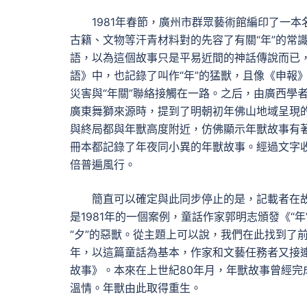
1981年春節，廣州市群眾藝術館編印了一
古籍、文物等汗青材料對的先容了有關“年”的常
語，以為這個故事只是平易近間的神話傳說而已
語》中，也記錄了叫作“年”的猛獸，且像《申報》
災害與“年關”聯絡接觸在一路。之后，由廣西學
廣東舞獅來源時，提到了明朝初年佛山地域呈現
與終局都與年獸高度附近，仿佛顯示年獸故事有
冊本都記錄了年夜同小異的年獸故事。經過文字
倍普遍風行。
簡直可以確定與此同步停止的是，記載者在
是1981年的一個案例，童話作家郭明志頒發《“
“夕”的惡獸。從主題上可以說，我們在此找到了前
年，以這篇童話為基本，作家和文藝任務者又接連
故事》。本來在上世紀80年月，年獸故事曾經
溫情。年獸由此取得重生。