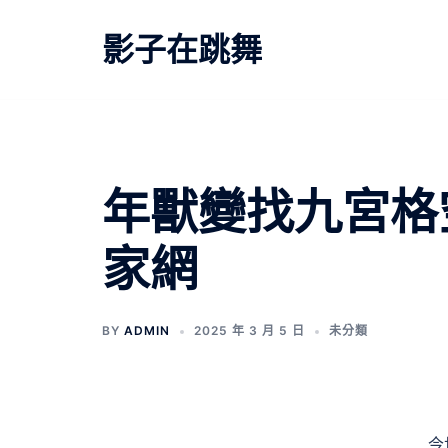
跳
至
影子在跳舞
主
要
內
容
年獸變找九宮格
家網
BY
ADMIN
2025 年 3 月 5 日
未分類
今