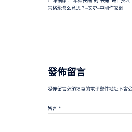
陳福康：“年譜長編”的“長編”是什找九
章
宮格聚會么意思？–文史–中國作家網
導
覽
發佈留言
發佈留言必須填寫的電子郵件地址不會
留言
*