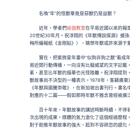
名喚“年”的怪獸畢竟是惡獸仍是益獸？
近年，學者們
瑜伽教室
在平易近國以來的報
20世紀30年月。祝淳翔的《年獸傳說探源》據孫
梅所編報紙《金剛鉆》），猜想年獸或許來源于
實在，把紫微星年畫中“似狗非狗之獸”看成
易近間行動傳播，一向沒有比擬威望的文字記載
素，甚至比年獸的描摹也光怪陸離。祝淳翔提到，
獸故事尚不決型的一種表示。1978年，客籍廣東
《年獸與圖騰崇敬》，在新加坡出書刊行。書名中
對應的十二篇——假如那時年獸不雅念曾經被廣
百十年來，年獸故事的講述時斷時續，不停
次出現的成果。媒體的氣力激化了這個經過歷程。
對于助推年獸故事的強大，起到不容疏忽的感化