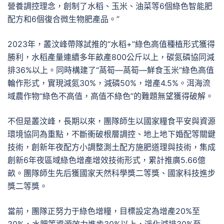
營養調控理念，創制了水稻、玉米、油菜等6個綠色智能肥
配方和6個復合微生物肥產品。”
2023年，叢汶峰帶隊試推的“水稻+”綠色高值種植形式獲得
勝利，水稻產量連續多年畝產800公斤以上，碳氮磷協同減
排36%以上。同時構建了“萵筍—萵筍—鮮食玉米”綠色高值
輪作形式，實現減氮30%，減磷50%，增產4.5%。洱海流
域農作物“綠色不高值，高值不綠色”的難題無望獲得破解。
不但是叢汶峰，長期以來，團隊師生以國家糧食平安與資源
環境協同為重點，不斷衝破根層調控、地上地下婚配等關鍵
技術，創新年夜配方小調整測土配方施肥道理與技術，集成
創新6年夜區域綠色增產增效技術形式，累計推廣5.66億
畝。團隊師生先后獲國家天然科學獎二等獎、國家科技進步
獎二等獎。
當前，團隊正努力于綠色增糧，目標設定為增產20%至