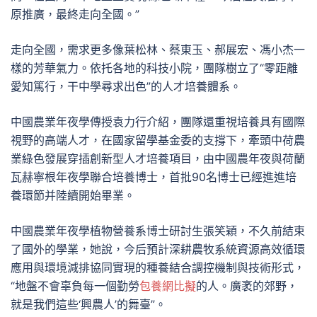
原推廣，最終走向全國。”
走向全國，需求更多像葉松林、蔡東玉、郝展宏、馮小杰一
樣的芳華氣力。依托各地的科技小院，團隊樹立了“零距離
愛知篤行，干中學尋求出色”的人才培養體系。
中國農業年夜學傳授袁力行介紹，團隊還重視培養具有國際
視野的高端人才，在國家留學基金委的支撐下，牽頭中荷農
業綠色發展穿插創新型人才培養項目，由中國農年夜與荷蘭
瓦赫寧根年夜學聯合培養博士，首批90名博士已經進進培
養環節并陸續開始畢業。
中國農業年夜學植物營養系博士研討生張笑穎，不久前結束
了國外的學業，她說，今后預計深耕農牧系統資源高效循環
應用與環境減排協同實現的種養結合調控機制與技術形式，
“地盤不會辜負每一個勤勞
包養網比擬
的人。廣袤的郊野，
就是我們這些‘興農人’的舞臺”。