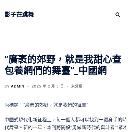
跳
至
影子在跳舞
主
要
內
容
“廣袤的郊野，就是我甜心查
包養網們的舞臺”_中國網
BY
ADMIN
2025 年 2 月 5 日
未分類
原標題：“廣袤的郊野，就是我們的舞臺”
中國式現代化新征程上，每一個人都可以找到一顯身手的時
代舞臺。新的一年，本刊將開設“勇做新時代的奮斗者”“聚才