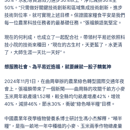
30%，水肥等資源效力進步30%以上，淨化減排30%至
50%。“只需做好關鍵技術創新和區域集成技術創新，進步
技術到位率，就可實現上述目標。保證國家糧食平安是我們
每一位農業科技任務者的最基礎任務。”張福鎖語氣堅定。
現在的何利成，也成立了一起配合社，帶領村平易近依照科
技小院的技術來種田，“現在的古生村，天更藍了，水更清
了，大師生涯一天比一天好”。
想服務社會、為平易近造福，就要練就一股子精氣神
2024年11月1日，在曲周舉辦的農業綠色轉型國際交通年夜
會上，張福鎖帶來了一個新聞——曲周縣的攻關千畝方小麥
玉米周年畝產達1.52噸，較全縣均勻畝產增產42%，增效
40%，減排46%，節水30%，衝破“綠色噸半糧”目標。
中國農業年夜學植物營養系博士研討生馮小杰解釋，“噸半
糧”，是指一畝地一年中種植的小麥、玉米兩季作物總產量