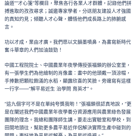
論道”“才心箋”等欄目，聚焦各行各業人才群體，記錄他們拼
搏進取的孜孜尋求；誠邀專家學者，分送朋友建設人才強國
的真知灼見；傾聽人才心聲，體悟他們成長路上的肺腑感
言。
功以才成，業由才廣。我們愿以文韻墨噴鼻，為書寫新時代
奮斗華章的人們加油鼓勁！
中國工程院院士、中國農業年夜學傳授張福鎖的辦公室里，
有一張學生們為他繪制的肖像畫：畫中的他頭戴一頂涼帽，
手捧數把顆粒飽滿的水稻，顯露欣喜的笑臉。旁邊寫有這樣
一行字——“解平易近生 治學問 育英才”。
“這九個字可不是在單純夸獎我喲！”張福鎖很認真地說，“更
是在闡述我們中國農業年夜學養分資源應用與農業綠色發展
團隊的理念。我總和團隊師生講，要走出實驗室和學校，到
田間地頭往，幫助更多農平易近伴侶解決實際生產中碰到的
問題，更好地為平易近解憂、為平易近造福。”