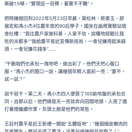
衝破1.5噸，“實現這一目標，著實不不難”。
把時鐘撥回到2022年5月23日早晨，葉松林、蔡東玉、郝
展宏和馮小杰4位農年夜的90后學子，圍坐在曲周實驗站宿
舍吐槽：“我往農戶家做科普，人家不信，說種地經驗比我
吃的米都多”“我給農平易近宣傳新技術，一會兒嫌用起來麻
煩，一會兒嫌花錢多”……
“干脆咱們也承包一塊地吧，做出彩了，他們天然心服口
服。”馮小杰的隨口一說，讓幾個年輕人面前一亮：“要不，
試一試？”
說干就干。第二天，馮小杰四人便簽了100畝地盤的承包合
同。自那以后，他們總是天一亮就奔向田間地頭，入夜了還
打著燈繼續作業，灰頭土臉是他們的常態。
王莊村農平易近王新禮一開始“五體投地”：“幾個細皮嫩肉的
年夜學生，哪兒干得了農活，沒準兒過幾個月就跑了！”