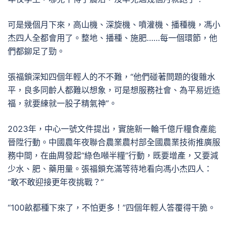
可是幾個月下來，高山機、深旋機、噴灌機、播種機，馮小
杰四人全都會用了。整地、播種、施肥……每一個環節，他
們都鉚足了勁。
張福鎖深知四個年輕人的不不難，“他們碰著問題的復雜水
平，良多同齡人都難以想象，可是想服務社會、為平易近造
福，就要練就一股子精氣神”。
2023年，中心一號文件提出，實施新一輪千億斤糧食產能
晉陞行動。中國農年夜聯合農業農村部全國農業技術推廣服
務中間，在曲周發起“綠色噸半糧”行動，既要增產，又要減
少水、肥、藥用量。張福鎖充滿等待地看向馮小杰四人：
“敢不敢迎接更年夜挑戰？”
“100畝都種下來了，不怕更多！”四個年輕人答覆得干脆。