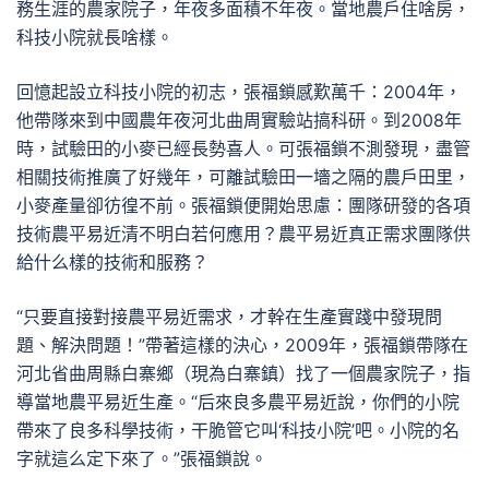
務生涯的農家院子，年夜多面積不年夜。當地農戶住啥房，
科技小院就長啥樣。
回憶起設立科技小院的初志，張福鎖感歎萬千：2004年，
他帶隊來到中國農年夜河北曲周實驗站搞科研。到2008年
時，試驗田的小麥已經長勢喜人。可張福鎖不測發現，盡管
相關技術推廣了好幾年，可離試驗田一墻之隔的農戶田里，
小麥產量卻彷徨不前。張福鎖便開始思慮：團隊研發的各項
技術農平易近清不明白若何應用？農平易近真正需求團隊供
給什么樣的技術和服務？
“只要直接對接農平易近需求，才幹在生產實踐中發現問
題、解決問題！”帶著這樣的決心，2009年，張福鎖帶隊在
河北省曲周縣白寨鄉（現為白寨鎮）找了一個農家院子，指
導當地農平易近生產。“后來良多農平易近說，你們的小院
帶來了良多科學技術，干脆管它叫‘科技小院’吧。小院的名
字就這么定下來了。”張福鎖說。