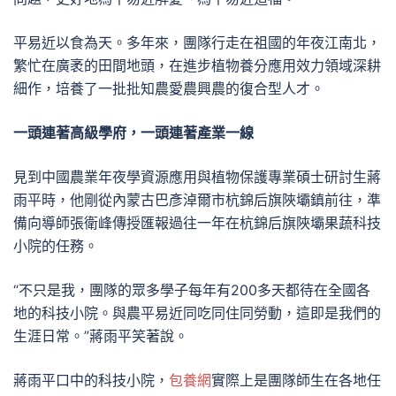
平易近以食為天。多年來，團隊行走在祖國的年夜江南北，
繁忙在廣袤的田間地頭，在進步植物養分應用效力領域深耕
細作，培養了一批批知農愛農興農的復合型人才。
一頭連著高級學府，一頭連著產業一線
見到中國農業年夜學資源應用與植物保護專業碩士研討生蔣
雨平時，他剛從內蒙古巴彥淖爾市杭錦后旗陜壩鎮前往，準
備向導師張衛峰傳授匯報過往一年在杭錦后旗陜壩果蔬科技
小院的任務。
“不只是我，團隊的眾多學子每年有200多天都待在全國各
地的科技小院。與農平易近同吃同住同勞動，這即是我們的
生涯日常。”蔣雨平笑著說。
蔣雨平口中的科技小院，
包養網
實際上是團隊師生在各地任