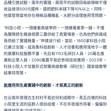
品種引進試驗。兩年的實踐，蔣雨平的試驗田每畝辣椒不僅
收益增添500元擺佈，還把肥料本錢下降10%以上。同時，
他還發現當地存在辣椒品種雜亂、水肥分歧理施用等問題。
“科技小院，一頭連著高級學府，一頭連著產業一線，不僅
為團隊師生親身經歷三農供給了真實場景，也為他們疾速成
長供給了實踐舞臺。”申建波介紹，當前，1800家科技小院
已廣泛全國，成為集科技創新、人才培養和應用落地于一體
的基層科技服務平臺，先后有1152名研討人員、20萬名推
廣和企業人員、2090萬農平易近參與技術應用。2023年，
科技小院人才培養形式榮獲高級教導（研討生）國家級教學
結果特等獎。
能應用到生產實踐中的創新，才是真正的創新
在云南年夜理古生村村平易近何利成眼中，青瓦白墻的科技
小院里生涯的這群人很紛歧樣，不在年夜城市待著，偏偏到
邊遠地區來“自找苦吃”。