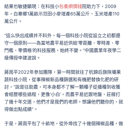
結果也敏捷顯現：在科技小
包養網價錢
院助力下，2009
年，白寨鄉1萬畝示范田小麥增產65萬公斤、玉米增產110
萬公斤。
“這么快出成績并不料外，每一個科技小院從設立之初都遵
守一個原則——為當地農平易近供給‘零距離、零時差、零
門檻、零價格’的科技服務，始終不變。”中國農業年夜學二
級傳授申建波說。
蔣雨平2022年參加團隊，第一時間就往了杭錦后旗陜壩果
蔬科技小院，從事辣椒新品種篩選和有機肥替換化肥的研
討，“說是往助農，可本身都不了解一顆種子從播種到收獲
會經歷哪些過程，更像‘小白’，而農平易近跟地盤、莊稼打
了幾十年交道，他們才是我們的老師。想讓他們聽你的，就
得做出點成績”。
于是，蔣雨平包了十畝地，從外埠找了十幾個辣椒品種，做