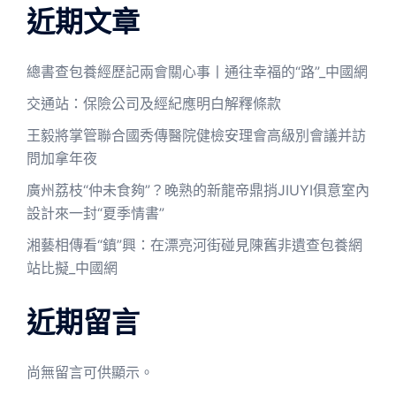
近期文章
總書查包養經歷記兩會關心事丨通往幸福的“路”_中國網
交通站：保險公司及經紀應明白解釋條款
王毅將掌管聯合國秀傳醫院健檢安理會高級別會議并訪
問加拿年夜
廣州荔枝“仲未食夠”？晚熟的新龍帝鼎捎JIUYI俱意室內
設計來一封“夏季情書”
湘藝相傳看“鎮”興：在漂亮河街碰見陳舊非遺查包養網
站比擬_中國網
近期留言
尚無留言可供顯示。