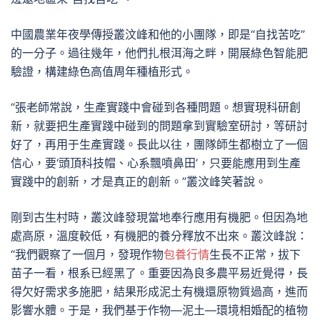
中國農業年夜學傳授叢汶峰和他的小團隊，即是“自找苦吃”
的一分子。過往幾年，他們扎根洱海之畔，開展綠色智能肥
驗證，構建綠色高值周年種植形式。
“張老師常說，生產實踐中會碰到各種問題。想實現科研創
新，就要把生產實踐中碰到的問題拿到實驗室研討，等研討
好了，再用于生產實踐。長此以往，團隊師生都樹立了一個
信心，要‘頭頂科技帽、心系飄噴鼻田’，只要能應用到生產
實踐中的創新，才是真正的創新。”叢汶峰笑著說。
剛到古生村時，叢汶峰發現當地奉行應用有機肥。但因為地
處高原，溫度較低，有機肥的養分釋放不出來。叢汶峰說：
“我們觀察了一個月，發現作物
包養行情
生長不正常，拔下
苗子一看，根系已經黑了。重要因為良多農平易近覺得，長
得欠好需求多施肥，結果形成泥土有機還原物質過高，進而
影響水體。于是，我們基于作物—泥土—環境相婚配的植物