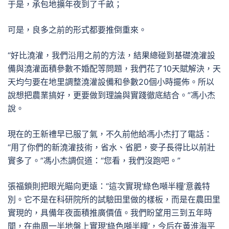
于是，承包地擴年夜到了千畝；
可是，良多之前的形式都要推倒重來。
“好比澆灌，我們沿用之前的方法，結果總碰到基礎澆灌設
備與澆灌面積參數不婚配等問題，我們花了10天賦解決，天
天均勻要在地里調整澆灌設備和參數20個小時擺佈。所以
說想把農業搞好，更要做到理論與實踐徹底結合。”馮小杰
說。
現在的王新禮早已服了氣，不久前他給馮小杰打了電話：
“用了你們的新澆灌技術，省水、省肥，麥子長得比以前壯
實多了。”馮小杰調侃道：“您看，我們沒跑吧。”
張福鎖則把眼光瞄向更遠：“這次實現‘綠色噸半糧’意義特
別。它不是在科研院所的試驗田里做的樣板，而是在農田里
實現的，具備年夜面積推廣價值。我們盼望用三到五年時
間，在曲周一半地盤上實現‘綠色噸半糧’，今后在黃淮海平