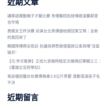
近期文章
講華語運動親子才藝比賽 秀傳醫院巡檢傳遞溫馨鄰里
合作情
勇闖女王杯決賽 前美台北秀傳健檢網冠軍艾瑪：全新
的我回來了
韓國隊傳周全拒訪 抗議孫興慜被億嵐辦公家具嘲“沒當
過兵”
【元·孛朮魯翀】正找九宮格時租定文廟碑記專輯之三：
《重建正定府學記》
袁詠儀剖腹台包養價格產3.6公斤男嬰 激動落淚孩子名
不決
近期留言