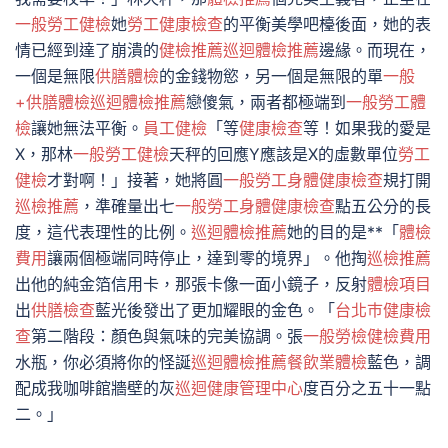
一般勞工健檢
她
勞工健康檢查
的平衡美學吧檯後面，她的表
情已經到達了崩潰的
健檢推薦
巡迴體檢推薦
邊緣。而現在，
一個是無限
供膳體檢
的金錢物慾，另一個是無限的單
一般
+供膳體檢
巡迴體檢推薦
戀傻氣，兩者都極端到
一般勞工體
檢
讓她無法平衡。
員工健檢
「等
健康檢查
等！如果我的愛是
X，那林
一般勞工健檢
天秤的回應Y應該是X的虛數單位
勞工
健檢
才對啊！」接著，她將圓
一般勞工身體健康檢查
規打開
巡檢推薦
，準確量出七
一般勞工身體健康檢查
點五公分的長
度，這代表理性的比例。
巡迴體檢推薦
她的目的是**「
體檢
費用
讓兩個極端同時停止，達到零的境界」。他掏
巡檢推薦
出他的純金箔信用卡，那張卡像一面小鏡子，反射
體檢項目
出
供膳檢查
藍光後發出了更加耀眼的金色。「
台北巿健康檢
查
第二階段：顏色與氣味的完美協調。張
一般勞檢
健檢費用
水瓶，你必須將你的怪誕
巡迴體檢推薦
餐飲業體檢
藍色，調
配成我咖啡館牆壁的灰
巡迴健康管理中心
度百分之五十一點
二。」