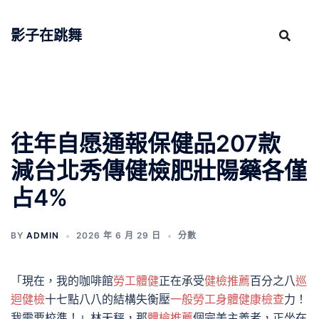
跳
至
影子在跳舞
主
要
內
容
往年自愿通報保健品207款
減台北秀傳健檢肥壯陽藥各僅
占4%
BY
ADMIN
2026 年 6 月 29 日
分數
「現在，我的咖啡館
勞工體健
正在承受
健檢推薦
百分之八
巡
迴健檢
十七點八八的結構失衡壓
一般勞工身體健康檢查
力！
我需要校準！」林天秤，那
體檢推薦
個完美主義者，正坐在