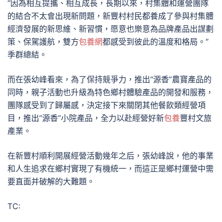
“因為相互提攜、相互成長，長期以來，村集體和運營團隊
的結合不太會出現新問題，新豐村村民都養成了參與村集體
經濟發展的新思維、新習慣，愿意也樂意為品牌產品出謀劃
策、保駕護航，雙方
包養網
都感受到彼此的溫度和格局。”
季群總結。
而在張幼峰看來，為了保持競爭力，推出“源香”農寶產品的
同時，親子活動也升級為特色鄉村體驗產品的開發和服務，
團隊感受到了歸屬感，決定接下來關閉其他餐飲類經營項
目，推出“源香”小院產品，全力以赴經營好新
包養
豐村文旅
產業。
在新豐村順利開展經營活動幾年之后，張幼峰說，他的事業
和人生追求在鄉村實現了有機統一，而這正是鄉村運營中需
要直面并破解的大難題。
TC: