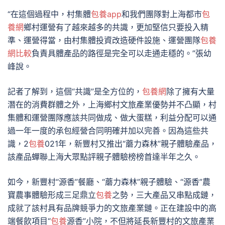
“在這個過程中，村集體
包養app
和我們團隊對上海都市
包
養網
鄉村運營有了越來越多的共識，更加堅信只要投入精
準、運營得當，由村集體投資改造硬件設施、運營團隊
包養
網比較
負責具體產品的路徑是完全可以走通走穩的。”張幼
峰說。
記者了解到，這個“共識”是全方位的，
包養網
除了擁有大量
潛在的消費群體之外，上海鄉村文旅產業優勢并不凸顯，村
集體和運營團隊應該共同做成、做大蛋糕，利益分配可以通
過一年一度的承包經營合同明確并加以完善。因為這些共
識，2
包養
021年，新豐村又推出“蘑力森林”親子體驗產品，
該產品蟬聯上海大眾點評親子體驗榜榜首達半年之久。
如今，新豐村“源香”餐廳、“蘑力森林”親子體驗、“源香”農
寶農事體驗形成三足鼎立
包養
之勢，三大產品又串點成鏈，
成就了該村具有品牌競爭力的文旅產業鏈。正在建設中的高
端餐飲項目“
包養
源香”小院，不但將延長新豐村的文旅產業