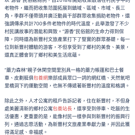
以“源香”民俗館為例，自2018年開始收集散落在村民手中的
老物件，繼而把收集范圍拓展到鎮域、區域、市域、長三
角，季群不僅帶頭并廣泛動員干部群眾收集捐助老物件，還
強調傳承共計700多件老物件的時代溫度，此舉激發了不少
村民講故事的潛能和興致。“源香”民俗館的生命力得到保
障，同時還為新豐村文旅產業打下了堅實的群眾基礎，每一
位到新豐村體驗的游客，不但享受到了鄉村的美食、美景，
還真正體會到了鄉村和美生活底蘊。
“蘑力森林”親子休閑空間里別具一格的蘑力帳篷和巴士餐
車、皮劃艇俱
包養網
樂部成員眾口一詞的網紅橋、天然氧吧
里橋洞下的運動空間，也無不傳遞著新豐村的溫度和格調。
除此之外，人才公寓的租戶告訴記者，住在新豐村，不但身
處美麗清新的鄉村公寓
包養站長
，還享受到停車、吃飯的生
活優惠，更重要的是，能像村民一樣參與到新豐村的振興行
列，通過志愿活動，為新豐村文旅產業奉獻力量，并因此獲
得滿足感、幸福感。