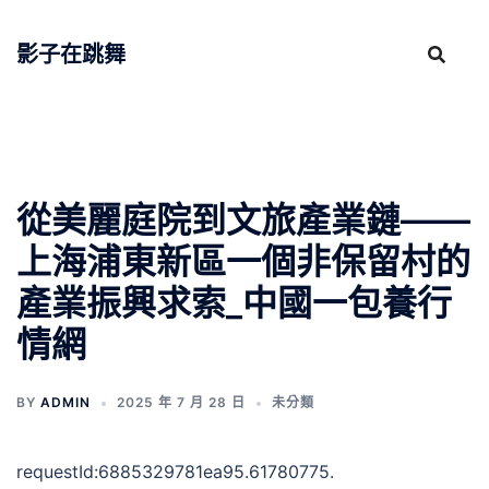
跳
至
影子在跳舞
主
要
內
容
從美麗庭院到文旅產業鏈——
上海浦東新區一個非保留村的
產業振興求索_中國一包養行
情網
BY
ADMIN
2025 年 7 月 28 日
未分類
requestId:6885329781ea95.61780775.