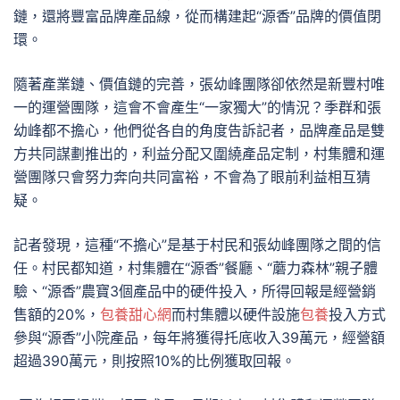
鏈，還將豐富品牌產品線，從而構建起“源香”品牌的價值閉
環。
隨著產業鏈、價值鏈的完善，張幼峰團隊卻依然是新豐村唯
一的運營團隊，這會不會產生“一家獨大”的情況？季群和張
幼峰都不擔心，他們從各自的角度告訴記者，品牌產品是雙
方共同謀劃推出的，利益分配又圍繞產品定制，村集體和運
營團隊只會努力奔向共同富裕，不會為了眼前利益相互猜
疑。
記者發現，這種“不擔心”是基于村民和張幼峰團隊之間的信
任。村民都知道，村集體在“源香”餐廳、“蘑力森林”親子體
驗、“源香”農寶3個產品中的硬件投入，所得回報是經營銷
售額的20%，
包養甜心網
而村集體以硬件設施
包養
投入方式
參與“源香”小院產品，每年將獲得托底收入39萬元，經營額
超過390萬元，則按照10%的比例獲取回報。