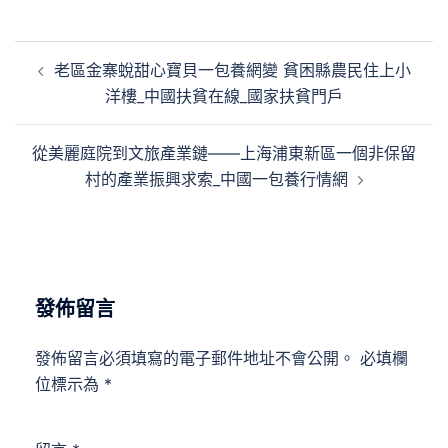
文
老區金寨蛻甜心寶貝一包養網變 貧困縣農民住上小
章
洋樓_中國扶貧在線_國家扶貧門戶
導
覽
從美麗庭院到文旅產業鏈——上海浦東新區一個非保留
村的產業振興求索_中國一包養行情網
發佈留言
發佈留言必須填寫的電子郵件地址不會公開。
必填欄
位標示為
*