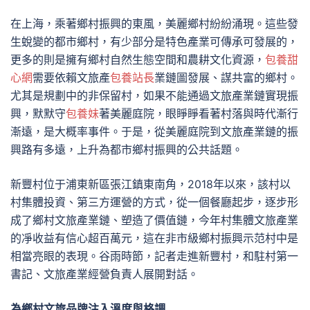
在上海，乘著鄉村振興的東風，美麗鄉村紛紛涌現。這些發
生蛻變的都市鄉村，有少部分是特色產業可傳承可發展的，
更多的則是擁有鄉村自然生態空間和農耕文化資源，
包養甜
心網
需要依賴文旅產
包養站長
業鏈圖發展、謀共富的鄉村。
尤其是規劃中的非保留村，如果不能通過文旅產業鏈實現振
興，默默守
包養妹
著美麗庭院，眼睜睜看著村落與時代漸行
漸遠，是大概率事件。于是，從美麗庭院到文旅產業鏈的振
興路有多遠，上升為都市鄉村振興的公共話題。
新豐村位于浦東新區張江鎮東南角，2018年以來，該村以
村集體投資、第三方運營的方式，從一個餐廳起步，逐步形
成了鄉村文旅產業鏈、塑造了價值鏈，今年村集體文旅產業
的凈收益有信心超百萬元，這在非市級鄉村振興示范村中是
相當亮眼的表現。谷雨時節，記者走進新豐村，和駐村第一
書記、文旅產業經營負責人展開對話。
為鄉村文旅品牌注入溫度與格調