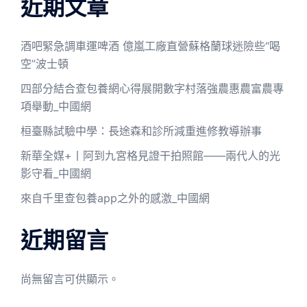
近期文章
酒吧緊急調車運啤酒 億嵐工廠直營蘇格蘭球迷險些“喝
空”波士頓
四部分結合查包養網心得展開數字村落強農惠農富農專
項舉動_中國網
桓臺縣試驗中學：長途森和診所減重進修教導辦事
新華全媒+丨阿到九宮格見證干拍照館——兩代人的光
影守看_中國網
來自千里查包養app之外的感激_中國網
近期留言
尚無留言可供顯示。