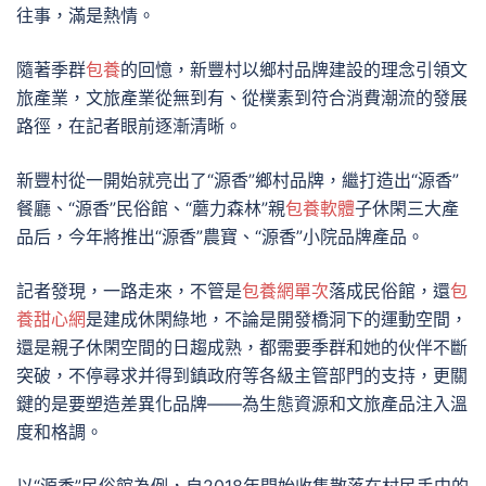
往事，滿是熱情。
隨著季群
包養
的回憶，新豐村以鄉村品牌建設的理念引領文
旅產業，文旅產業從無到有、從樸素到符合消費潮流的發展
路徑，在記者眼前逐漸清晰。
新豐村從一開始就亮出了“源香”鄉村品牌，繼打造出“源香”
餐廳、“源香”民俗館、“蘑力森林”親
包養軟體
子休閑三大產
品后，今年將推出“源香”農寶、“源香”小院品牌產品。
記者發現，一路走來，不管是
包養網單次
落成民俗館，還
包
養甜心網
是建成休閑綠地，不論是開發橋洞下的運動空間，
還是親子休閑空間的日趨成熟，都需要季群和她的伙伴不斷
突破，不停尋求并得到鎮政府等各級主管部門的支持，更關
鍵的是要塑造差異化品牌——為生態資源和文旅產品注入溫
度和格調。