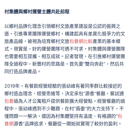
村集體與鄉村運營主體共赴前程
以鄉村品牌化理念引領鄉村文旅產業建設是公認的振興之
道，引進專業團隊運營鄉村，構建起具有差異化競爭力的文
旅產品線，被視為培育鄉村文旅
包養網比較
產業的基本模
式。現實是，好的運營團隊可遇不可求，村集體與運營團隊
也需要相互提攜、相互成就。記者發現，在引進鄉村運營團
隊全過程中，新豐村的思路是，首先要“雙向奔赴”，然后共
同打造品牌產品。
2019年，有餐飲經營經驗的張幼峰有著同季群比較接近的
鄉村造血理念、經營思維等，決定承包“源香”餐廳，嘗試通
包養
過為人才公寓租戶提供餐飲擴大經營點。經營餐廳的過
程中，張幼峰遇到不少難題，在村“兩委”的大力支持下，不
僅問題一一解決，還因為村集體堅持有溫度、有格調的“
包
養網
源香”品牌追求，餐廳從一開始就實現了較好的盈利。