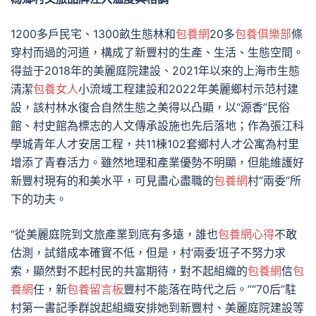
1200多戶民宅、1300畝生態林和
包養網
20多
包養俱樂部
條
穿村而過的河道，構成了新豐村的生產、生活、生態空間。
得益于2018年的美麗庭院建設、2021年以來的上海市生態
清潔
包養女人
小流域工程建設和2022年美麗鄉村示范村建
設，該村林水復合自然生態之美得以凸顯，以“源香”民俗
館、村史館為標志的人文傳承設施也先后落地；作為張江科
學城青年人才安居工程，共11棟102套鄉村人才公寓為村里
增添了青春活力。雖然地理和產業優勢不明顯，但能維護好
新豐村現有的和美水平，可見盡心盡職的
包養網
村“兩委”所
下的功夫。
“從美麗庭院到文旅產業到底有多遠，誰也
包養網心得
不敢
估測，試錯成本確實不低，但是，村‘兩委’班子不努力求
索，顯然對不起村民的共富期待，對不起組織的
包養網
信
包
養網
任，新
包養留言板
豐村不能落在時代之后。”“70后”駐
村第一書記季群說起組織安排她到新豐村、美麗庭院建設等