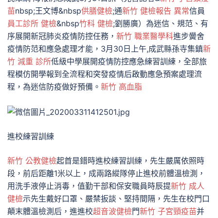
苗
nbsp;王文博&nbsp
供膳健檢
;通
新竹 健檢報告 異常
信員
員工診所 健檢
&nbsp
竹科 健檢
;劉勝廣）為迷信、規范、有
序展開新冠肺炎疫情防控任務，
新竹 職業醫學科
進步黌舍
疫情防范和應急處理才能，3月30日上午,成武縣孫寺集鎮
新
竹 減重 診所
低級中學展開疫情防控應急練習訓練，全部旅
程模仿開學報到全流程和突發疫情后啟動應急預案處理流
程，為迷信防疫做好預備。
新竹 高血脂
進校練習訓練
新竹 公教健檢
起首是錯時進校練習訓練，先生嚴厲依照時
段，前后距離1米以上，成兩路縱隊停止進校前體溫檢測，
用洗手液停止消毒，值勤干部和保安職員時辰提
新竹 成人
健檢
示先生戴好口罩、嚴禁扳談、堅持間隔，先生在校門口
顛末體溫檢測后，進進校
超音波健檢
門
新竹 子宮頸疫苗
并