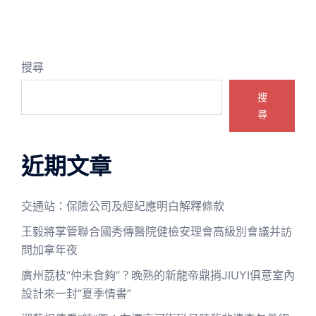
搜尋
搜
尋
近期文章
交通站：保險公司及經紀應明白解釋條款
王毅將掌管聯合國秀傳醫院健檢安理會高級別會議并訪
問加拿年夜
廣州荔枝“仲未食夠”？晚熟的新龍帝鼎捎JIUYI俱意室內
設計來一封“夏季情書”