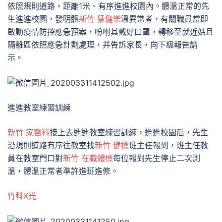
依照規則道路，距離1米、有序進進校園內。體溫正常的先
生進進校園，發明體
新竹 猛健樂
溫異常者，有關職員當即
啟動疫情防控應急預案，吩咐其戴好口罩，轉移至就近姑且
隔離區依照應急計劃處理，并告訴家長，向下級報告請
示。
進進教室練習訓練
新竹 家醫科
接上去進進教室練習訓練，進進校園后，先生
沿規則道路有序往教室找
新竹 健檢
班主任報到，班主任教
員在教室門口對
新竹 在職體檢
每位報到先生停止二次測
溫，體溫正常者準許進班進修。
竹科X光