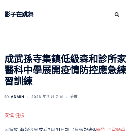
跳
至
影子在跳舞
主
要
內
容
成武孫寺集鎮低級森和診所家
醫科中學展開疫情防控應急練
習訓練
BY
ADMIN
2026 年 7 月 7 日
分數
安慎 健檢
民眾網·海報消息成武3月31日訊（見習記者&
新竹 子宮頸疫