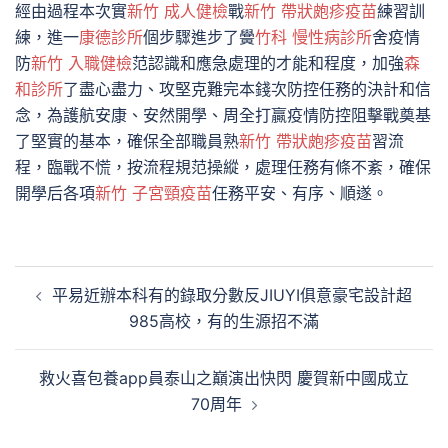
經由過程本次實
新竹 成人健檢
戰
新竹 帶狀皰疹疫苗
練習訓
練，進一
康德診所
個步驟進步了黌
竹科 慢性病診所
舍疫情
防
新竹 入職健檢
范認識和應急處理的才能和程度，加強
森
和診所
了盡心盡力、攻堅克難完本錢次防控任務的決計和信
念，為護航安康、安然開學、周全打贏疫情防控阻擊戰奠基
了堅實的基本，確保全部職員熟
新竹 帶狀皰疹疫苗
習流
程，臨戰不慌，按流程規范操縱，處理任務有條不紊，確保
開學后各項
新竹 子宮頸疫苗
任務平安、有序、順遂。
文
平易近辦本科有的錄取分數反JIUYI俱意豪宅設計超
章
985高校，有的生源招不滿
導
覽
救火喜包養app員泰山之巔演出快閃 慶賀新中國成立
70周年