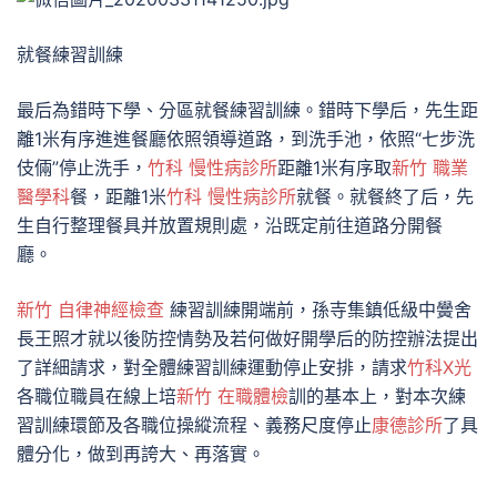
就餐練習訓練
最后為錯時下學、分區就餐練習訓練。錯時下學后，先生距
離1米有序進進餐廳依照領導道路，到洗手池，依照“七步洗
伎倆”停止洗手，
竹科 慢性病診所
距離1米有序取
新竹 職業
醫學科
餐，距離1米
竹科 慢性病診所
就餐。就餐終了后，先
生自行整理餐具并放置規則處，沿既定前往道路分開餐
廳。
新竹 自律神經檢查
練習訓練開端前，孫寺集鎮低級中黌舍
長王照才就以後防控情勢及若何做好開學后的防控辦法提出
了詳細請求，對全體練習訓練運動停止安排，請求
竹科X光
各職位職員在線上培
新竹 在職體檢
訓的基本上，對本次練
習訓練環節及各職位操縱流程、義務尺度停止
康德診所
了具
體分化，做到再誇大、再落實。