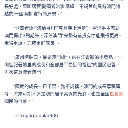
長好處，果斷落實‘愛國者治澳’準繩，不竭首創具有澳門特
點的‘一國兩制’實行新局勢。”
“登高看遠”“海納百川”“克意朝上進步”，習近平主席對
澳門提出3點期許，深信澳門“完整有前提有才能飛得更高、
走得更遠、完成更好成長”。
“廣州諸舶口，最是澳門雄”，站在汗青新的出發點，“一
向惦記著這里的成長和全部居平易近的福祉”的國民魁首，
再次密意矚看澳門：
“國度的成長一日千里、勢不成擋，澳門的成長厚積薄
發、將來可期。這是澳門居平易近的光彩，也是全國
包養網
國民的自豪。”
TC:sugarpopular900