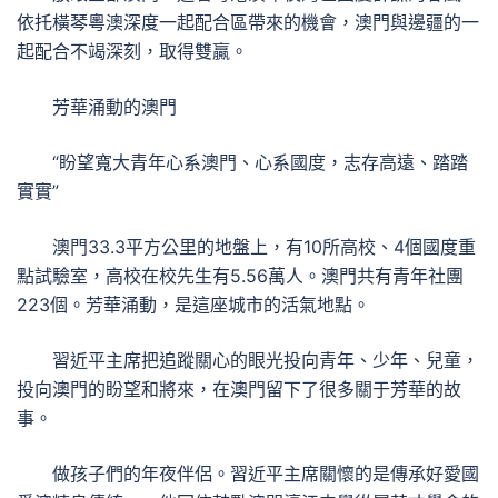
依托橫琴粵澳深度一起配合區帶來的機會，澳門與邊疆的一
起配合不竭深刻，取得雙贏。
芳華涌動的澳門
“盼望寬大青年心系澳門、心系國度，志存高遠、踏踏
實實”
澳門33.3平方公里的地盤上，有10所高校、4個國度重
點試驗室，高校在校先生有5.56萬人。澳門共有青年社團
223個。芳華涌動，是這座城市的活氣地點。
習近平主席把追蹤關心的眼光投向青年、少年、兒童，
投向澳門的盼望和將來，在澳門留下了很多關于芳華的故
事。
做孩子們的年夜伴侶。習近平主席關懷的是傳承好愛國