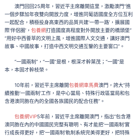
澳門回回25周年，習近平主席離開這里，激勵澳門“進
一個步驟加年夜雙向開放力度，增進同葡語國度全方位互利
一起配合，積極投身高東西的品質共建‘一帶一路’，擴展國
際‘伴侶圈’，
包養網
打造國度高程度對外開放主要的橋頭堡”
“用好中西薈萃的文明上風，增進國際人文交通，講好澳門
故事、中國故事，打造中西文明交通互鑒的主要窗口”。
“一國兩制”，“一國”是根，根深才幹葉茂；“一國”是
本，本固才幹枝榮。
10年前，習近平主席離開
包養網車馬費
澳門，誇大“持
續推動‘一國兩制’工作，是中心當局、特殊行政區當局和包
含港澳同胞在內的全國各族國民的配合任務”。
包養網VIP
5年前，習近平主席離開澳門，指出“包含港
澳同胞在內的中國國民完整有聰明、有才能把‘一國兩制’實
行成長得更好，把‘一國兩制’軌制系統完美得更好，把特殊