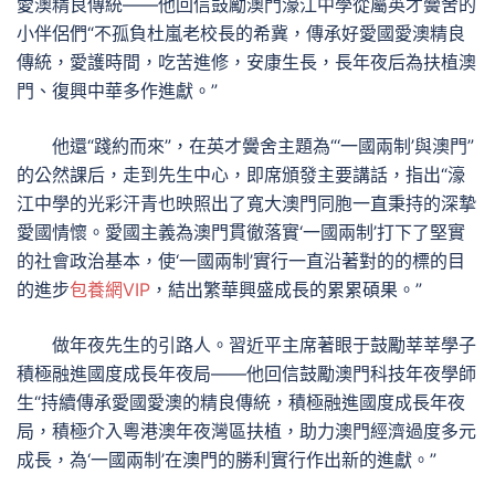
愛澳精良傳統——他回信鼓勵澳門濠江中學從屬英才黌舍的
小伴侶們“不孤負杜嵐老校長的希冀，傳承好愛國愛澳精良
傳統，愛護時間，吃苦進修，安康生長，長年夜后為扶植澳
門、復興中華多作進獻。”
他還“踐約而來”，在英才黌舍主題為“‘一國兩制’與澳門”
的公然課后，走到先生中心，即席頒發主要講話，指出“濠
江中學的光彩汗青也映照出了寬大澳門同胞一直秉持的深摯
愛國情懷。愛國主義為澳門貫徹落實‘一國兩制’打下了堅實
的社會政治基本，使‘一國兩制’實行一直沿著對的的標的目
的進步
包養網VIP
，結出繁華興盛成長的累累碩果。”
做年夜先生的引路人。習近平主席著眼于鼓勵莘莘學子
積極融進國度成長年夜局——他回信鼓勵澳門科技年夜學師
生“持續傳承愛國愛澳的精良傳統，積極融進國度成長年夜
局，積極介入粵港澳年夜灣區扶植，助力澳門經濟過度多元
成長，為‘一國兩制’在澳門的勝利實行作出新的進獻。”