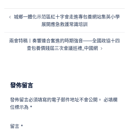
文
城鄉一體化示范區紅十字會走進專包養網站集英小學
章
展開應急救護常識培訓
導
覽
兩會特稿丨奏響連合奮進的時期強音——全國政協十四
查包養價錢屆三次會議巡禮_中國網
發佈留言
發佈留言必須填寫的電子郵件地址不會公開。
必填欄
位標示為
*
留言
*