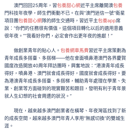
澳門回回25周年，習
包養甜心網
近平主席離開澳
包養
門科技年夜學，師生們衝動不已。在與“澳門迷信一號”衛星
項目團
包養甜心網
隊的師生交通時，習近平主
包養app
席
說：“你們的任務很有價值，這個項目轉化以后的適用意義
很年夜。”“我看好你們，必定會作出更年夜的進獻！”
做創業青年的貼心人。
包養網車馬費
習近平主席策劃為
青年成長多搭臺、多搭梯——他在會面噴鼻港澳門各界慶賀
國度改造開放40周年拜訪團時，興奮地說：“港澳青年成長
得好，噴鼻港、澳門就會成長得好，國度就會成長得好。要
為港澳青年成長多搭臺、多搭梯，輔助青年處理在學業、失
業、創業等方面碰到的現實艱苦和題目，發明有利于青年景
就人生幻想的社會周遭的狀況。”
現在，越來越多澳門創業者在橫琴、年夜灣區找到了新
的成長空間，越來越多澳門年青人享用“無感切換”的雙城生
涯。