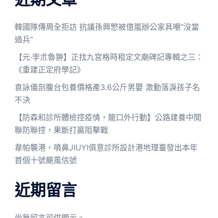
韓國隊傳周全拒訪 抗議孫興慜被億嵐辦公家具嘲“沒當
過兵”
【元·孛朮魯翀】正找九宮格時租定文廟碑記專輯之三：
《重建正定府學記》
袁詠儀剖腹台包養價格產3.6公斤男嬰 激動落淚孩子名
不決
【防森和診所體檢控疫情，龍口外行動】公路建養中間
聯防聯控，果斷打贏阻擊戰
韋帕襲港，噴鼻JIUYI俱意診所設計港地理臺發出本年
首個十號颶風信號
近期留言
尚無留言可供顯示。