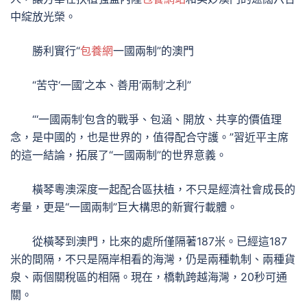
中綻放光榮。
勝利實行“
包養網
一國兩制”的澳門
“苦守‘一國’之本、善用‘兩制’之利”
“‘一國兩制’包含的戰爭、包涵、開放、共享的價值理
念，是中國的，也是世界的，值得配合守護。”習近平主席
的這一結論，拓展了“一國兩制”的世界意義。
橫琴粵澳深度一起配合區扶植，不只是經濟社會成長的
考量，更是“一國兩制”巨大構思的新實行載體。
從橫琴到澳門，比來的處所僅隔著187米。已經這187
米的間隔，不只是隔岸相看的海灣，仍是兩種軌制、兩種貨
泉、兩個關稅區的相隔。現在，橋軌跨越海灣，20秒可通
關。