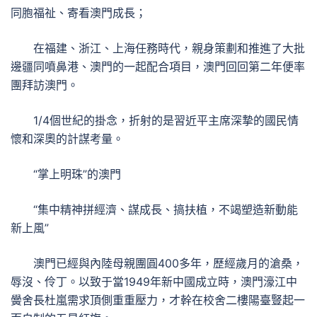
同胞福祉、寄看澳門成長；
在福建、浙江、上海任務時代，親身策劃和推進了大批
邊疆同噴鼻港、澳門的一起配合項目，澳門回回第二年便率
團拜訪澳門。
1/4個世紀的掛念，折射的是習近平主席深摯的國民情
懷和深奧的計謀考量。
“掌上明珠”的澳門
“集中精神拼經濟、謀成長、搞扶植，不竭塑造新動能
新上風”
澳門已經與內陸母親團圓400多年，歷經歲月的滄桑，
辱沒、伶丁。以致于當1949年新中國成立時，澳門濠江中
黌舍長杜嵐需求頂側重重壓力，才幹在校舍二樓陽臺豎起一