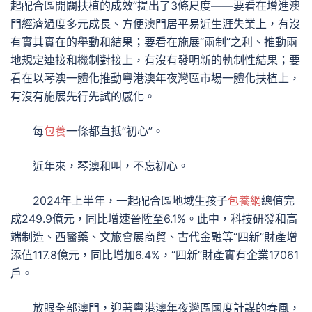
起配合區開闢扶植的成效”提出了3條尺度——要看在增進澳
門經濟過度多元成長、方便澳門居平易近生涯失業上，有沒
有實其實在的舉動和結果；要看在施展“兩制”之利、推動兩
地規定連接和機制對接上，有沒有發明新的軌制性結果；要
看在以琴澳一體化推動粵港澳年夜灣區市場一體化扶植上，
有沒有施展先行先試的感化。
每
包養
一條都直抵“初心”。
近年來，琴澳和叫，不忘初心。
2024年上半年，一起配合區地域生孩子
包養網
總值完
成249.9億元，同比增速晉陞至6.1%。此中，科技研發和高
端制造、西醫藥、文旅會展商貿、古代金融等“四新”財產增
添值117.8億元，同比增加6.4%，“四新”財產實有企業17061
戶。
放眼全部澳門，迎著粵港澳年夜灣區國度計謀的春風，