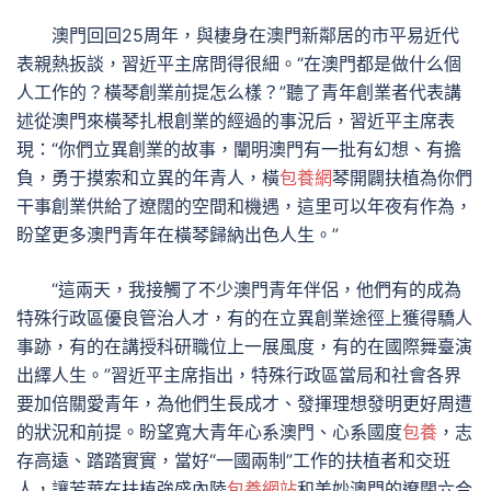
澳門回回25周年，與棲身在澳門新鄰居的市平易近代
表親熱扳談，習近平主席問得很細。“在澳門都是做什么個
人工作的？橫琴創業前提怎么樣？”聽了青年創業者代表講
述從澳門來橫琴扎根創業的經過的事況后，習近平主席表
現：“你們立異創業的故事，闡明澳門有一批有幻想、有擔
負，勇于摸索和立異的年青人，橫
包養網
琴開闢扶植為你們
干事創業供給了遼闊的空間和機遇，這里可以年夜有作為，
盼望更多澳門青年在橫琴歸納出色人生。”
“這兩天，我接觸了不少澳門青年伴侶，他們有的成為
特殊行政區優良管治人才，有的在立異創業途徑上獲得驕人
事跡，有的在講授科研職位上一展風度，有的在國際舞臺演
出繹人生。”習近平主席指出，特殊行政區當局和社會各界
要加倍關愛青年，為他們生長成才、發揮理想發明更好周遭
的狀況和前提。盼望寬大青年心系澳門、心系國度
包養
，志
存高遠、踏踏實實，當好“一國兩制”工作的扶植者和交班
人，讓芳華在扶植強盛內陸
包養網站
和美妙澳門的遼闊六合