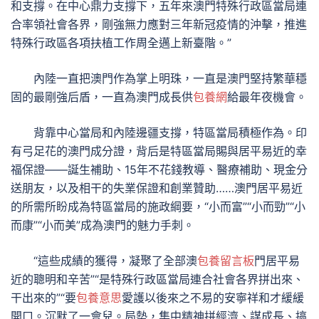
和支撐。在中心鼎力支撐下，五年來澳門特殊行政區當局連
合率領社會各界，剛強無力應對三年新冠疫情的沖擊，推進
特殊行政區各項扶植工作周全邁上新臺階。”
內陸一直把澳門作為掌上明珠，一直是澳門堅持繁華穩
固的最剛強后盾，一直為澳門成長供
包養網
給最年夜機會。
背靠中心當局和內陸邊疆支撐，特區當局積極作為。印
有弓足花的澳門成分證，背后是特區當局賜與居平易近的幸
福保證——誕生補助、15年不花錢教導、醫療補助、現金分
送朋友，以及相干的失業保證和創業贊助……澳門居平易近
的所需所盼成為特區當局的施政綱要，“小而富”“小而勁”“小
而康”“小而美”成為澳門的魅力手刺。
“這些成績的獲得，凝聚了全部澳
包養留言板
門居平易
近的聰明和辛苦”“是特殊行政區當局連合社會各界拼出來、
干出來的”“要
包養意思
愛護以後來之不易的安寧祥和才緩緩
開口。沉默了一會兒。局勢，集中精神拼經濟、謀成長、搞