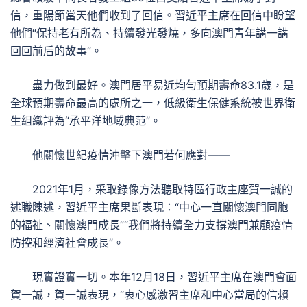
信，重陽節當天他們收到了回信。習近平主席在回信中盼望
他們“保持老有所為、持續發光發燒，多向澳門青年講一講
回回前后的故事”。
盡力做到最好。澳門居平易近均勻預期壽命83.1歲，是
全球預期壽命最高的處所之一，低級衛生保健系統被世界衛
生組織評為“承平洋地域典范”。
他關懷世紀疫情沖擊下澳門若何應對——
2021年1月，采取錄像方法聽取特區行政主座賀一誠的
述職陳述，習近平主席果斷表現：“中心一直關懷澳門同胞
的福祉、關懷澳門成長”“我們將持續全力支撐澳門兼顧疫情
防控和經濟社會成長”。
現實證實一切。本年12月18日，習近平主席在澳門會面
賀一誠，賀一誠表現，“衷心感激習主席和中心當局的信賴