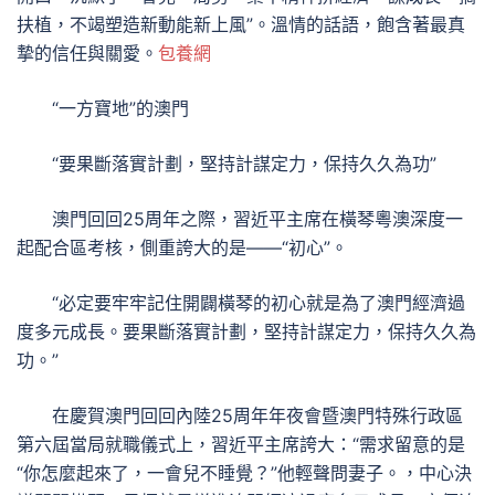
扶植，不竭塑造新動能新上風”。溫情的話語，飽含著最真
摯的信任與關愛。
包養網
“一方寶地”的澳門
“要果斷落實計劃，堅持計謀定力，保持久久為功”
澳門回回25周年之際，習近平主席在橫琴粵澳深度一
起配合區考核，側重誇大的是——“初心”。
“必定要牢牢記住開闢橫琴的初心就是為了澳門經濟過
度多元成長。要果斷落實計劃，堅持計謀定力，保持久久為
功。”
在慶賀澳門回回內陸25周年年夜會暨澳門特殊行政區
第六屆當局就職儀式上，習近平主席誇大：“需求留意的是
“你怎麼起來了，一會兒不睡覺？”他輕聲問妻子。，中心決