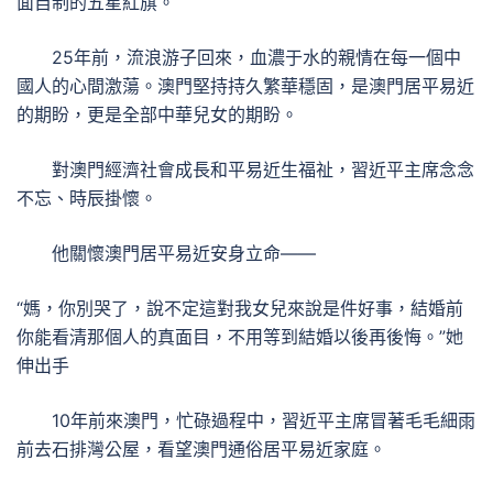
面自制的五星紅旗。
25年前，流浪游子回來，血濃于水的親情在每一個中
國人的心間激蕩。澳門堅持持久繁華穩固，是澳門居平易近
的期盼，更是全部中華兒女的期盼。
對澳門經濟社會成長和平易近生福祉，習近平主席念念
不忘、時辰掛懷。
他關懷澳門居平易近安身立命——
“媽，你別哭了，說不定這對我女兒來說是件好事，結婚前
你能看清那個人的真面目，不用等到結婚以後再後悔。”她
伸出手
10年前來澳門，忙碌過程中，習近平主席冒著毛毛細雨
前去石排灣公屋，看望澳門通俗居平易近家庭。