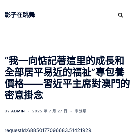
跳
至
影子在跳舞
主
要
內
容
“我一向惦記著這里的成長和
全部居平易近的福祉”專包養
價格——習近平主席對澳門的
密意掛念
BY
ADMIN
2025 年 7 月 27 日
未分類
requestId:68850177096683.51421929.