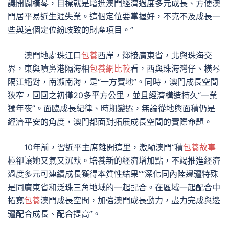
議開闢橫琴，目標就是增進澳門經濟過度多元成長、方便澳
門居平易近生涯失業。這個定位要掌握好，不克不及成長一
些與這個定位紛歧致的財產項目。”
澳門地處珠江口
包養
西岸，鄰接廣東省，北與珠海交
界，東與噴鼻港隔海相
包養網比較
看，西與珠海灣仔、橫琴
隔江絕對，南瀕南海，是“一方寶地”。同時，澳門成長空間
狹窄，回回之初僅20多平方公里，並且經濟構造持久“一業
獨年夜”。面臨成長紀律、時期變遷，無論從地輿面積仍是
經濟平安的角度，澳門都面對拓展成長空間的實際命題。
10年前，習近平主席離開這里，激勵澳門“積
包養故事
極卻讓她又氣又沉默。培養新的經濟增加點，不竭推進經濟
過度多元可連續成長獲得本質性結果”“深化同內陸邊疆特殊
是同廣東省和泛珠三角地域的一起配合。在區域一起配合中
拓寬
包養
澳門成長空間，加強澳門成長動力，盡力完成與邊
疆配合成長、配合提高”。