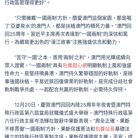
行政區管理得更好”。
“只需擁戴‘一國兩制’方針，酷愛澳門這個家園，都是喝
了‘亞婆泉水’的澳門人，都是扶植澳門的積死力量。”澳門回
回25周年，習近平主席再次表達對“一國兩制”的深信和篤
行，為續寫更出色的“濠江故事”注進強盛信念和動力。
“苦守‘一國’之本、善用‘兩制’之利”，澳門用光輝成績向
眾人證實，“一國兩制”具有
包養甜心網
明顯軌制上風和強盛
性命力，是堅持噴鼻港、澳門持久繁華穩固的好軌制，是辦
事強國扶植、平易近族回復偉業的好軌制，是完成分歧社會
軌制戰爭共處、一起配合共贏的好軌制，必需持久保持。
12月20日，慶賀澳門回回內陸25周年年夜會暨澳門特
殊行政區第六屆當局就職儀式盛大舉辦，澳門特殊行政區第
六任行政主座岑浩輝在致辭中果斷表現，“周全正確、果斷
不移貫徹‘一國兩制’方針，果斷保護憲法和
包養站長
基礎法
確立的特殊行政區憲制次序，果斷保護國度主權、平安、成