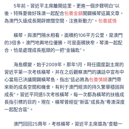
5年前，習近平主席離開這里，更進一個步驟明白“以
後，特殊要做好珠澳一起配合
包養金額
開闢橫琴這篇文章，
為澳門久遠成長開辟遼闊空間、注進新動力”。
包養感情
橫琴，與澳門隔水相看，面積約106平方公里，是澳門
的3倍多。澳門地輿地位優勝，可是面積狹窄，琴澳一起配
合，恰是處理成長瓶頸的一把“金鑰匙”。
海島蝶變，始于2009年。那年1月，時任國度副主席的
習近平第一次考核橫琴，并在之后觀察澳門的講話中宣布中
心當局已決議開闢橫琴島，指出“這必將為
包養情婦
澳門帶
來新的成長空間和機會，有利于澳門經濟的持久繁華穩固與
成長”。習近平同道5次考核橫琴，每一次都為橫琴的扶植成
長指引標的目的。現在，橫琴曾經從“新區”成長為“粵澳深度
一起配合區”。
澳門回回25周年，考核橫琴，習近平主席還為“查驗一