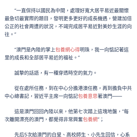
“一直保持以國民為中間，處理好寬大居平易近最關懷
最急切最實際的題目，發明更多更好的成長機遇，營建加倍
公正的社會周遭的狀況，不竭完成居平易近對美妙生涯的向
往。”
“澳門是內陸的掌上
包養網心得
明珠，我一向惦記著這
里的成長和全部居平易近的福祉。”
誠摯的話語，有一種穿透時空的氣力。
從在處所任務，到在中心分擔港澳任務，再到擔負中共
中心總書記，習近平主席一向惦記
包養意思
著澳門——
這是澳門回回內陸以來，他第七次踏上這塊地盤，“每
次離開漂亮的澳門，都覺得非常興奮
包養網
”；
先后5次給澳門的白叟、高校師生、小先生回信，心系