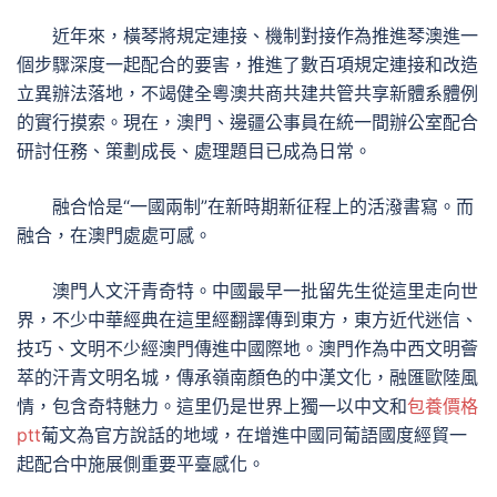
近年來，橫琴將規定連接、機制對接作為推進琴澳進一
個步驟深度一起配合的要害，推進了數百項規定連接和改造
立異辦法落地，不竭健全粵澳共商共建共管共享新體系體例
的實行摸索。現在，澳門、邊疆公事員在統一間辦公室配合
研討任務、策劃成長、處理題目已成為日常。
融合恰是“一國兩制”在新時期新征程上的活潑書寫。而
融合，在澳門處處可感。
澳門人文汗青奇特。中國最早一批留先生從這里走向世
界，不少中華經典在這里經翻譯傳到東方，東方近代迷信、
技巧、文明不少經澳門傳進中國際地。澳門作為中西文明薈
萃的汗青文明名城，傳承嶺南顏色的中漢文化，融匯歐陸風
情，包含奇特魅力。這里仍是世界上獨一以中文和
包養價格
ptt
葡文為官方說話的地域，在增進中國同葡語國度經貿一
起配合中施展側重要平臺感化。