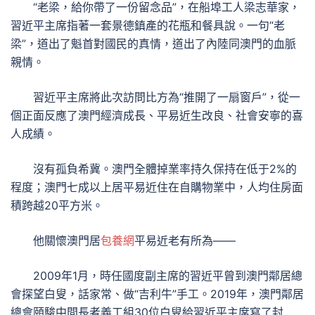
“老梁，給你帶了一份留念品”，在船埠工人梁志華家，
習近平主席指著一套景德鎮產的花瓶和餐具說。一句“老
梁”，道出了魁首對國民的真情，道出了內陸同澳門的血脈
親情。
習近平主席將此次訪問比方為“推開了一扇窗戶”，從一
個正面反應了澳門經濟成長、平易近生改良、社會安寧的喜
人成績。
沒有孤負希冀。澳門全體掉業率持久保持在低于2%的
程度；澳門七成以上居平易近住在自購物業中，人均住房面
積跨越20平方米。
他關懷澳門居
包養網
平易近老有所為——
2009年1月，時任國度副主席的習近平曾到澳門鄰居總
會探望白叟，話家常、做“吉利牛”手工。2019年，澳門鄰居
總會頤駿中間長者義工組30位白叟給習近平主席寫了封