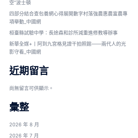
空”波士頓
四部分結合查包養網心得展開數字村落強農惠農富農專
項舉動_中國網
桓臺縣試驗中學：長途森和診所減重進修教導辦事
新華全媒+丨阿到九宮格見證干拍照館——兩代人的光
影守看_中國網
近期留言
尚無留言可供顯示。
彙整
2026 年 8 月
2026 年 7 月