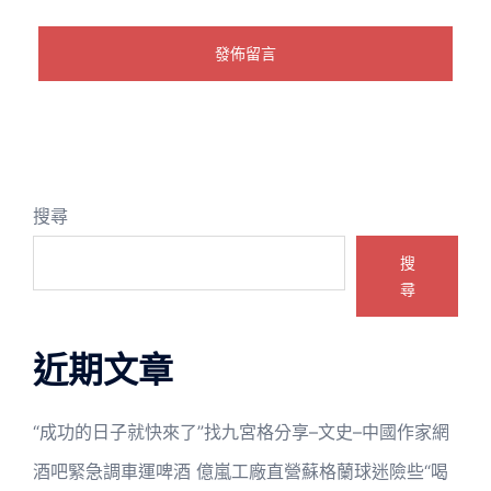
搜尋
搜
尋
近期文章
“成功的日子就快來了”找九宮格分享–文史–中國作家網
酒吧緊急調車運啤酒 億嵐工廠直營蘇格蘭球迷險些“喝