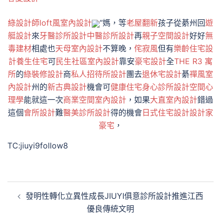
綠設計師
loft風室內設計
“媽，等
老屋翻新
孩子從綦州回
遊
艇設計
來
牙醫診所設計
中醫診所設計
再
親子空間設計
好好
無
毒建材
相處也
天母室內設計
不算晚，
侘寂風
但有
樂齡住宅設
計
養生住宅
可
民生社區室內設計
靠安
豪宅設計
全
THE R3 寓
所
的
綠裝修設計
商
私人招待所設計
團去
退休宅設計
綦
禪風室
內設計
州的
新古典設計
機會可
健康住宅
身心診所設計
空間心
理學
能就這一次
商業空間室內設計
，如果
大直室內設計
錯過
這個
會所設計
難
醫美診所設計
得的機會
日式住宅設計
設計家
豪宅
，
TC:jiuyi9follow8
文
發明性轉化立異性成長JIUYI俱意診所設計推進江西
章
優良傳統文明
導