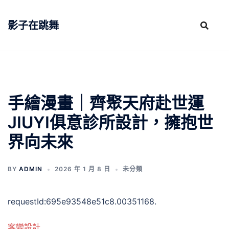
跳
至
影子在跳舞
主
要
內
容
手繪漫畫｜齊聚天府赴世運
JIUYI俱意診所設計，擁抱世
界向未來
BY
ADMIN
2026 年 1 月 8 日
未分類
requestId:695e93548e51c8.00351168.
客變設計