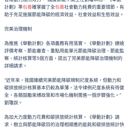
計劃》準
包養
確掌握了全
包養
社會動力耗費的重要環節，有
助于充足施展節能降碳的經濟效益、社會效益和生態效益。
完美治理機制
為推進《舉動計劃》各項義務有用落實，《舉動計劃》繚繞
評價考察、節能審查、重點用能單元節能降碳治理、節能監
察、統計核算等5個方面，提出了完美節能降碳治理機制的
詳細請求。
“近年來，我國連續完美節能降碳規制尺度系統，但動力和
碳排放統計核算基本仍較為單薄，法令律例尺度系統有待健
全，各類鼓勵束縛政策和市場化機制需進一個步驟強化。”
劉瓊說。
為加大力度動力花費和碳排放統計核算，《舉動計劃》請
求，樹立與節能降碳目的治理相順應的能耗和碳排放統計快