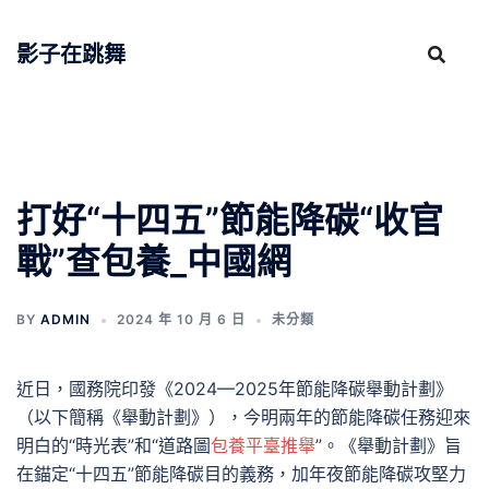
跳
至
影子在跳舞
主
要
內
容
打好“十四五”節能降碳“收官
戰”查包養_中國網
BY
ADMIN
2024 年 10 月 6 日
未分類
近日，國務院印發《2024—2025年節能降碳舉動計劃》
（以下簡稱《舉動計劃》），今明兩年的節能降碳任務迎來
明白的“時光表”和“道路圖
包養平臺推舉
”。《舉動計劃》旨
在錨定“十四五”節能降碳目的義務，加年夜節能降碳攻堅力