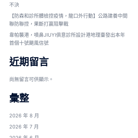
不決
【防森和診所體檢控疫情，龍口外行動】公路建養中間
聯防聯控，果斷打贏阻擊戰
韋帕襲港，噴鼻JIUYI俱意診所設計港地理臺發出本年
首個十號颶風信號
近期留言
尚無留言可供顯示。
彙整
2026 年 8 月
2026 年 7 月
2026 年 6 月