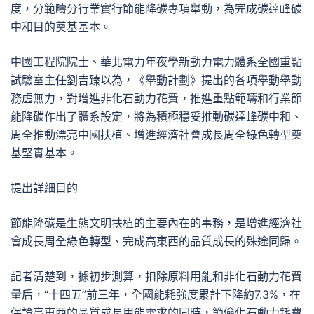
度，分範疇分行業實行節能降碳專項舉動，為完成碳達峰碳
中和目的奠基基本。
中國工程院院士、華北電力年夜學新動力電力體系全國重點
試驗室主任劉吉臻以為，《舉動計劃》提出的各項舉動舉動
務虛無力，對增進非化石動力花費，推進重點範疇和行業節
能降碳作出了體系設定，將為積極穩妥推動碳達峰碳中和、
周全推動漂亮中國扶植、增進經濟社會成長周全綠色轉型奠
基堅實基本。
提出詳細目的
節能降碳是生態文明扶植的主要內在的事務，是增進經濟社
會成長周全綠色轉型、完成高東西的品質成長的殊途同歸。
記者清楚到，據初步測算，扣除原料用能和非化石動力花費
量后，“十四五”前三年，全國能耗強度累計下降約7.3%，在
保證高東西的品質成長用能需求的同時，節儉化石動力耗費