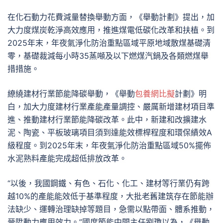
在化石動力花費減量替換舉動方面，《舉動計劃》提出，加
大力度煤炭乾淨高效應用，推進煤電低碳化改革和扶植。到
2025年末，年夜氣淨化防治重點區域平原地域散煤基礎清
零，基礎裁減每小時35蒸噸及以下燃煤汽鍋及各類燃煤舉
措措施。
繚繞建材行業節能降碳舉動，《舉動
包養網比擬
計劃》明
白，加大力度建材行業產能產量調控、嚴厲新增建材項目準
進、推動建材行業節能降碳改革。此中，新建和改擴建水
泥、陶瓷、平板玻璃項目須到達能效標桿程度和環保績效A
級程度。到2025年末，年夜氣淨化防治重點區域50%擺佈
水泥熟料產能完成超低排放改革。
“以後，我國鋼鐵、有色、石化、化工、建材等行業仍有跨
越10%的產能能效低于基準程度，大批老舊建筑存在節能辦
法缺少、運轉治理缺掉等題目，急需以點帶面、體系推動，
晉陞動力應用效力。”國度節能中間主任劉瓊以為，《舉動