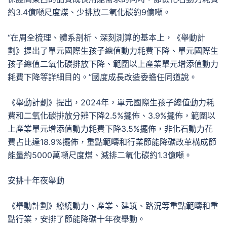
約3.4億噸尺度煤、少排放二氧化碳約9億噸。
“在周全梳理、體系剖析、深刻測算的基本上，《舉動計
劃》提出了單元國際生孩子總值動力耗費下降、單元國際生
孩子總值二氧化碳排放下降、範圍以上產業單元增添值動力
耗費下降等詳細目的。”國度成長改造委擔任同道說。
《舉動計劃》提出，2024年，單元國際生孩子總值動力耗
費和二氧化碳排放分辨下降2.5%擺佈、3.9%擺佈，範圍以
上產業單元增添值動力耗費下降3.5%擺佈，非化石動力花
費占比達18.9%擺佈，重點範疇和行業節能降碳改革構成節
能量約5000萬噸尺度煤、減排二氧化碳約1.3億噸。
安排十年夜舉動
《舉動計劃》繚繞動力、產業、建筑、路況等重點範疇和重
點行業，安排了節能降碳十年夜舉動。