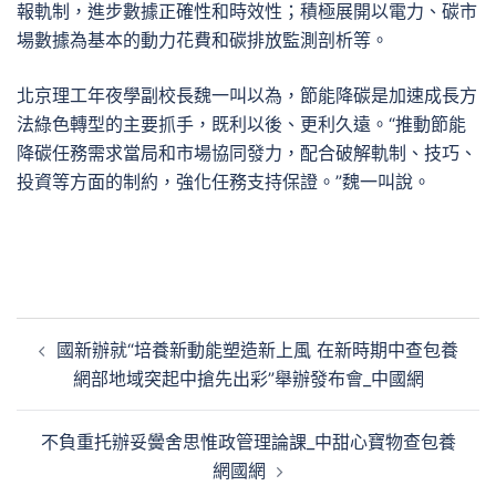
報軌制，進步數據正確性和時效性；積極展開以電力、碳市
場數據為基本的動力花費和碳排放監測剖析等。
北京理工年夜學副校長魏一叫以為，節能降碳是加速成長方
法綠色轉型的主要抓手，既利以後、更利久遠。“推動節能
降碳任務需求當局和市場協同發力，配合破解軌制、技巧、
投資等方面的制約，強化任務支持保證。”魏一叫說。
文
國新辦就“培養新動能塑造新上風 在新時期中查包養
章
網部地域突起中搶先出彩”舉辦發布會_中國網
導
覽
不負重托辦妥黌舍思惟政管理論課_中甜心寶物查包養
網國網