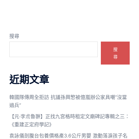
搜尋
搜
尋
近期文章
韓國隊傳周全拒訪 抗議孫興慜被億嵐辦公家具嘲“沒當
過兵”
【元·孛朮魯翀】正找九宮格時租定文廟碑記專輯之三：
《重建正定府學記》
袁詠儀剖腹台包養價格產3.6公斤男嬰 激動落淚孩子名