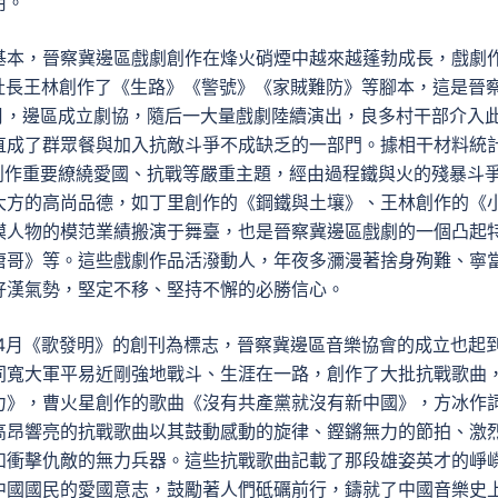
用。
基本，晉察冀邊區戲劇創作在烽火硝煙中越來越蓬勃成長，戲劇
社社長王林創作了《生路》《警號》《家賊難防》等腳本，這是晉
7月，邊區成立劇協，隨后一大量戲劇陸續演出，良多村干部介入
直成了群眾餐與加入抗敵斗爭不成缺乏的一部門。據相干材料統
創作重要繚繞愛國、抗戰等嚴重主題，經由過程鐵與火的殘暴斗
大方的高尚品德，如丁里創作的《鋼鐵與土壤》、王林創作的《
模人物的模范業績搬演于舞臺，也是晉察冀邊區戲劇的一個凸起
唐哥》等。這些戲劇作品活潑動人，年夜多瀰漫著捨身殉難、寧
好漢氣勢，堅定不移、堅持不懈的必勝信心。
年4月《歌發明》的創刊為標志，晉察冀邊區音樂協會的成立也起
同寬大軍平易近剛強地戰斗、生涯在一路，創作了大批抗戰歌曲
力》，曹火星創作的歌曲《沒有共產黨就沒有新中國》，方冰作
高昂響亮的抗戰歌曲以其鼓動感動的旋律、鏗鏘無力的節拍、激
和衝擊仇敵的無力兵器。這些抗戰歌曲記載了那段雄姿英才的崢
中國國民的愛國意志，鼓勵著人們砥礪前行，鑄就了中國音樂史