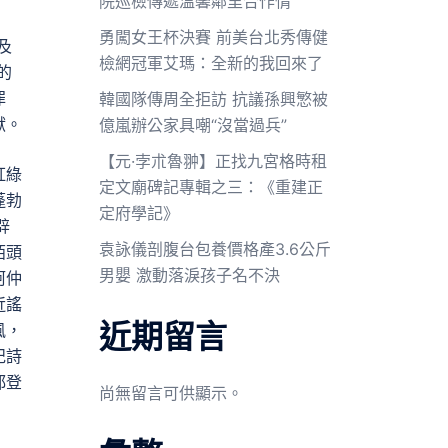
院巡檢傳遞溫馨鄰里合作情
勇闖女王杯決賽 前美台北秀傳健
及
檢網冠軍艾瑪：全新的我回來了
的
罪
韓國隊傳周全拒訪 抗議孫興慜被
獻。
億嵐辦公家具嘲“沒當過兵”
【元·孛朮魯翀】正找九宮格時租
紅綠
定文廟碑記專輯之三：《重建正
蓬勃
定府學記》
辟
袁詠儀剖腹台包養價格產3.6公斤
陌頭
男嬰 激動落淚孩子名不決
柯仲
近謠
近期留言
風，
紀詩
都登
尚無留言可供顯示。