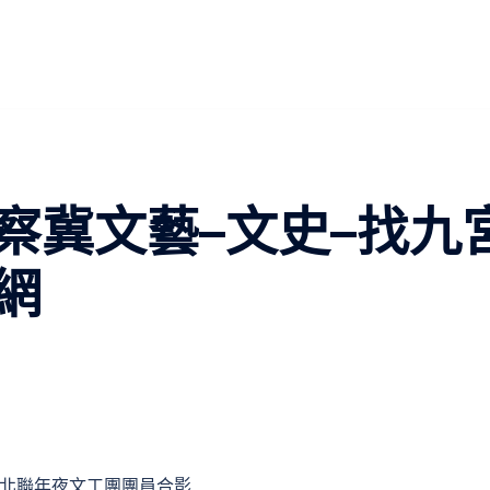
察冀文藝–文史–找九
網
北聯年夜文工團團員合影