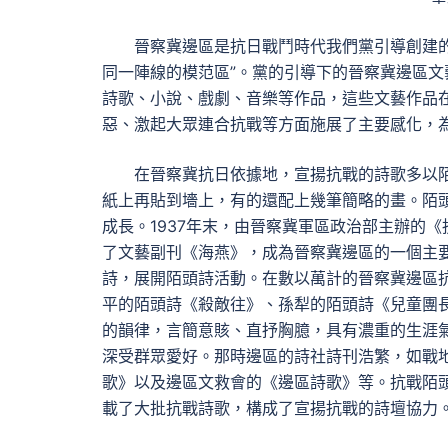
晉察冀邊區是抗日戰鬥時代我們黨引導創建
同一陣線的模范區”。黨的引導下的晉察冀邊區
詩歌、小說、戲劇、音樂等作品，這些文藝作品
惡、激起大眾連合抗戰等方面施展了主要感化，
在晉察冀抗日依據地，宣揚抗戰的詩歌多以
紙上再貼到墻上，有的還配上幾筆簡略的畫。陌
成長。1937年末，由晉察冀軍區政治部主辦的
了文藝副刊《海燕》，成為晉察冀邊區的一個主
詩，展開陌頭詩活動。在數以萬計的晉察冀邊區
平的陌頭詩《殺敵往》、孫犁的陌頭詩《兒童團
的韻律，言簡意賅、直抒胸臆，具有濃重的生涯
深受群眾愛好。那時邊區的詩社詩刊浩繁，如戰
歌》以及邊區文救會的《邊區詩歌》等。抗戰陌
載了大批抗戰詩歌，構成了宣揚抗戰的詩壇協力