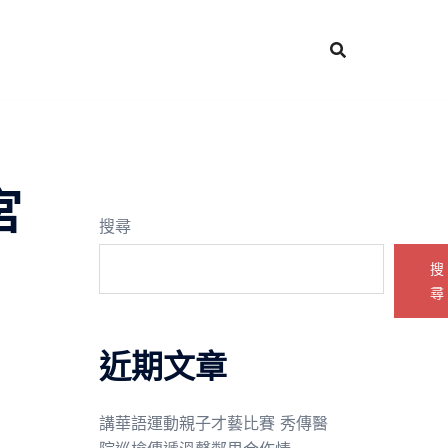
宮
搜尋
搜
尋
近期文章
講華語運動親子才藝比賽 秀傳醫