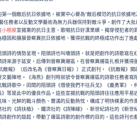
的第一個敵后抗日依據地，被黨中心譽為“敵后模范的抗日依據地
文藝任務者以反動文學藝術為無力兵器保持對敵斗爭，創作了大批
在
小樹屋
宣揚黨的抗日主意、歌唱抗日好漢業績、揭穿侵犯者的
為穩固和擴展晉察冀抗日依據地、獲得抗戰的終極成功作出了進
陌頭詩的情勢呈現。陌頭詩也叫墻頭詩，就是把創作的詩歌寫在
頭詩來源于延安，后傳到晉察冀邊區，在晉察冀邊區扎根并獲得
《抗敵報》（后改名為《晉察冀日報》）正式創刊，《抗敵報》開
要文藝陣地。《海燕》創刊時就號令晉察冀邊區的詩歌任務者寫
抗戰詩歌中，田間的陌頭詩《借使我們不往兵戈》《義勇軍》、
長》等是此中的優良作品。這些宣揚抗戰的陌頭詩往往應用平易
氣味、光鮮的戰斗顏色、豐滿的反動熱忱，構成了明快樸素的作
地社的《詩扶植》、鐵流社的《詩陣線》、新世紀詩社的《新世
頭詩創作的鼓起，帶動了邊區詩歌的創作標的目的，這些詩刊也
。