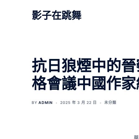
跳
至
影子在跳舞
主
要
內
容
抗日狼煙中的晉
格會議中國作家
BY
ADMIN
2025 年 3 月 22 日
未分類
華