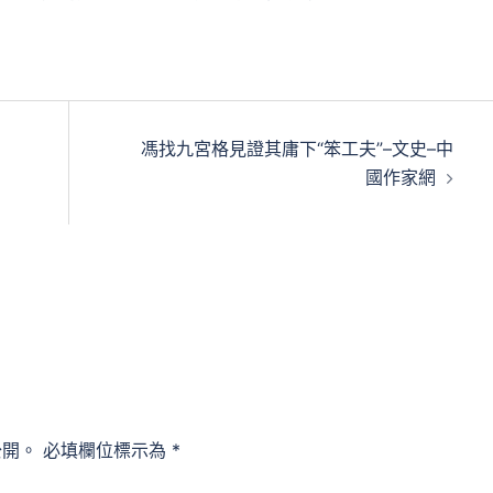
馮找九宮格見證其庸下“笨工夫”–文史–中
國作家網
公開。
必填欄位標示為
*