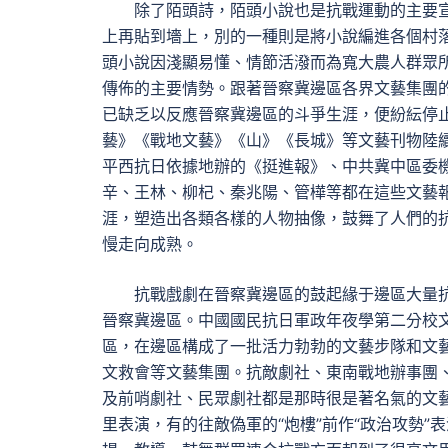
除了陌頭詩，陌頭小說也是抗戰運動的主要
上再貼到墻上，別的一種則是將小說編進各個村
頭小說因淺顯易懂、情節活潑而為寬大農人群眾
傳佈的主要情勢。跟著晉察冀邊區各界文藝集團
已缺乏以反應晉察冀邊區的斗爭生涯，便紛紜停
藝》《戰地文藝》《山》《長城》等文藝刊物陸
平西抗日依據地辦的《挺進報》、中共冀中區委
辛、王林、柳杞、秦兆陽、管樺等都在這些文藝
涯，塑造出各類各樣的人物抽像，鼓舞了人們的
慢走向成熟。
抗戰戲劇在晉察冀邊區的鼓起緣于邊區大量抗
晉察冀邊區。中國國民抗日軍政年夜學第二分校
區，在邊區構成了一批活力勃勃的文藝步隊和文
文救會等文藝集團。抗敵劇社、東南戰地辦事團
及前哨劇社、民眾劇社都是那時很是著名氣的文
里表演，有的往敵偽軍的“炮樓”前作“政治攻勢”