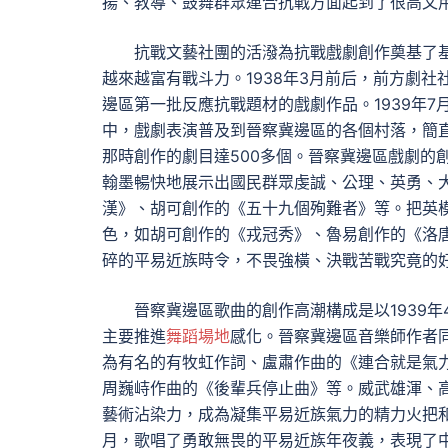
揚、教導、鼓舞群眾連合抗戰方面起到了很高文
抗戰文藝社團的活潑為抗戰戲劇創作奠基了
越來越富有戰斗力。1938年3月前后，前方劇
邊區第一批反應抗戰題材的戲劇作品。1939年
中，戲劇表演普及到晉察冀邊區的各個村落，簡
那時創作的劇目達500多個。晉察冀邊區戲劇的
翰墨暢快地展示出國民群眾虔誠、公理、英勇、
漢》、胡可創作的《五十九個殉難者》等。把英
色，如胡可創作的《戎冠秀》、魯易創作的《洛
碎的平易近族時令，不畏強橫、決戰苦戰究竟的
晉察冀邊區歌曲的創作高潮構成是以1939
主要推進
舞蹈場地
感化。晉察冀邊區音樂師作者
為有名的有牧虹作詞、盧肅作曲的《連合就是氣
周巍峙作曲的《後輩兵停止曲》等。威武雄渾、
藝術沾染力，成為凝集平易近族氣力的精力火把
月，歌唱了勇敢無畏的平易近族年夜義，表現了