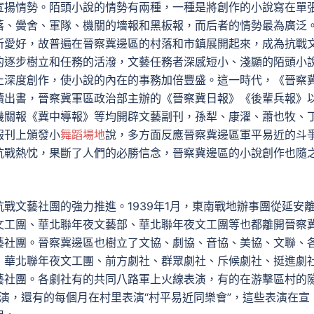
宣揚情勢。陌頭小說的情勢有兩種，一種是將創作的小說寫在單
落、黌舍、軍隊、機關的墻報和黑板報，而后者的情勢最為廣泛
所愛好，故普遍在晉察冀邊區的村落和市鎮展開起來，成為抗戰
的逐步樹立和任務的活潑，文藝任務者深感短小、淺顯的陌頭小
止深度創作，使小說的內在的事務加倍豐盛。這一時代，《晉察
續出書，晉察冀軍區政治部主辦的《晉察冀日報》《後輩兵報》
機關報《冀中導報》等均開辟文藝副刊，孫犁、康濯、蕭也牧、
報刊上頒發小
舞蹈場地
說，多方面反應晉察冀邊區軍平易近的斗
抗戰熱忱，果斷了人們的必勝信念，晉察冀邊區的小說創作也隨
戰文藝社團的強力推進。1939年1月，東南戰地辦事團從延安
文工團、華北聯年夜文藝部、華北聯年夜文工團等也都離開晉察
藝社團。晉察冀邊區也樹立了文協、劇協、音協、美協、文聯、
、華北聯年夜文工團、前方劇社、群眾劇社、斥候劇社、挺進劇
藝社團。各劇社有的共同八路軍上火線表演，有的在游擊區村的
表演，還有的每個月在村里表演“村平易近同樂會”，這些表演在宣