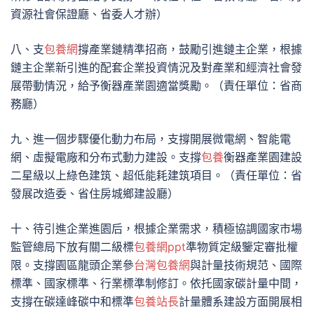
資源社會保證廳、省委人才辦）
八、支
包養網
撐產業鏈精準招商，鼓勵引進鏈主企業，根據
鏈主企業新引進的配套企業投資情況及對產業和經濟社會發
展帶動情況，給予衡器產業園適當獎勵。（責任單位：省商
務廳）
九、進一個步驟優化動力布局，支撐開展微電網、智能電
網、虛擬電廠和分布式動力建設。支撐
包養
衡器產業園建設
二星級以上綠色建筑、超低能耗建筑項目。（責任單位：省
發展改造委、省住房城鄉建設廳）
十、待引進企業進園后，根據企業需求，積極協調國家市場
監管總局下放有關二級標
包養網ppt
準物質定級鑒定審批權
限。支撐園區龍頭企業參
台灣包養網
與計量技術規范、國際
標準、國家標準、行業標準制修訂。依托國家碳計量中間，
支撐在碳達峰碳中和標準
包養站長
計量體系建設方面開展相