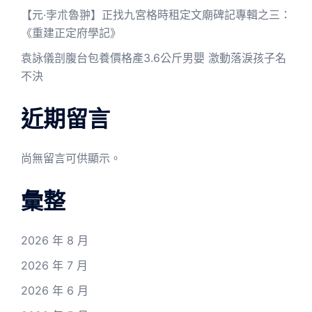
【元·孛朮魯翀】正找九宮格時租定文廟碑記專輯之三：
《重建正定府學記》
袁詠儀剖腹台包養價格產3.6公斤男嬰 激動落淚孩子名
不決
近期留言
尚無留言可供顯示。
彙整
2026 年 8 月
2026 年 7 月
2026 年 6 月