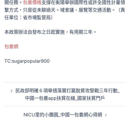
關任務。
包養價格
支撐在衡陽舉辦國際性或許全國性計量領
繫方式，只是從未聊過天。域會議、展覽等交通活動。（責
任單位：省市場監管局）
本政策辦法自發布之日起實施，有用期三年。
包養網
TC:sugarpopular900
文
民政部明確６項舉措落實打贏脫貧攻堅戰三年行動_
章
中國一包養app扶貧在線_國家扶貧門戶
導
覽
NICU里的小團圓_中國一包養網心得網