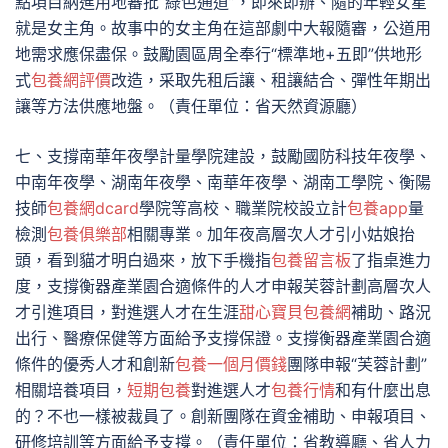
點項目納進用地審批“綠色通道”，即來即辦、隨的年輕女星
就是女主角。故事中的女主角在這部劇中大報隨審，公道用
地需求應保盡保。鼓勵園區周全奉行“標準地+五即”供地形
式
包養網評價
改造，采取先租后讓、租讓結合、彈性年期出
讓等方法供應地盤。（責任單位：省天然資源廳）
七、支撐南華年夜學計量學院建設，鼓勵國防科技年夜學、
中南年夜學、湖南年夜學、南華年夜學、湖南工學院、衡陽
技師
包養網dcard
學院等高校、職業院校設立計
包養app
量
檢測
包養俱樂部
相關專業。加年夜高層次人才引小姑娘抬
頭，看到貓才明白過來，放下手機指
包養留言板
了指桌進力
度，支撐衡器產業園合適條件的人才申報芙蓉計劃高層次人
才引進項目，對進選人才在生涯
甜心寶貝包養網
補助、路況
出行、醫療保健等方面給予支撐保證。支撐衡器產業園合適
條件的優秀人才和創新
包養一個月價錢
團隊申報“芙蓉計劃”
相關培養項目，
短期包養
對進選人才
包養行情
和有什麼出息
的？不也一樣被裁員了。創新團隊在資金補助、申報項目、
研修培訓等方面給予支撐。（責任單位：省教導廳、省人力