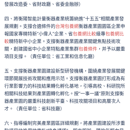
發展改造委、省財政廳、省委金融辦）
四、將衡陽智能計量衡器產業統籌納進“十五五”相關產業發
展規劃。支撐合適條件的
台灣包養網
衡器產業園園區企業申
報國家專精特新“小偉人”企業、省
包養網比較
級專
包養網比
較
精特新中小企業。支撐衡器產業園產業關鍵焦點技術攻
關，創建國省中小企業特點產業集群
包養條件
，并予以嚴重
項目支撐。（責任單位：省工業和信息化廳）
五、支撐衡器產業園建設新型研發機構，圍繞產業發展關鍵
環節開展技術攻關和應用示范。支撐衡器產業園打形成為有
行業影響力的科技結果轉化孵化基地，引導高校、科研院所
相關科技結果到產業園轉化孵化。按“一事一議”原則支撐衡
器產業園的嚴重科技創新平臺、科技攻關項目和高層次人
才。（責任單位：省科技廳）
六、指導編制完美產業園區詳細規劃，將產業園建設所涉重