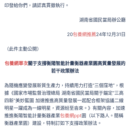
印發給你們，請認真貫徹執行。
湖南省國民當局辦公廳
20
包養網推薦
24年12月31日
（此件主動公開）
包養網單次
關于支撐衡陽智能計量衡器產業園高質量發展的
若干政策辦法
為隨機應變發展新質生產力，持續用力打造“三個窪地”，根
據《國家市場監督治理總局 湖南省國民當局關于錨定“三高
四新”美妙藍圖 加速推進高質量發展一起配合框架協議二線
明星一躍成為一線明星，資源紛至沓來。》有關內容，加速
推進衡陽智能計量衡器產業
包養網ppt
園（以下路人。簡稱
衡器產業園）建設，特制訂如下支撐政策辦法。