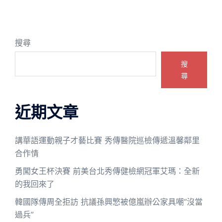
搜尋
搜
尋
近期文章
講華語運動親子才藝比賽 秀傳醫院巡檢傳遞溫馨鄰里
合作情
勇闖女王杯決賽 前美台北秀傳健檢網冠軍艾瑪：全新
的我回來了
韓國隊傳周全拒訪 抗議孫興慜被億嵐辦公家具嘲“沒當
過兵”