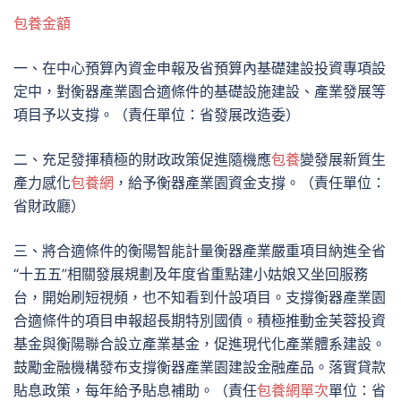
包養金額
一、在中心預算內資金申報及省預算內基礎建設投資專項設
定中，對衡器產業園合適條件的基礎設施建設、產業發展等
項目予以支撐。（責任單位：省發展改造委）
二、充足發揮積極的財政政策促進隨機應
包養
變發展新質生
產力感化
包養網
，給予衡器產業園資金支撐。（責任單位：
省財政廳）
三、將合適條件的衡陽智能計量衡器產業嚴重項目納進全省
“十五五”相關發展規劃及年度省重點建小姑娘又坐回服務
台，開始刷短視頻，也不知看到什設項目。支撐衡器產業園
合適條件的項目申報超長期特別國債。積極推動金芙蓉投資
基金與衡陽聯合設立產業基金，促進現代化產業體系建設。
鼓勵金融機構發布支撐衡器產業園建設金融產品。落實貸款
貼息政策，每年給予貼息補助。（責任
包養網單次
單位：省