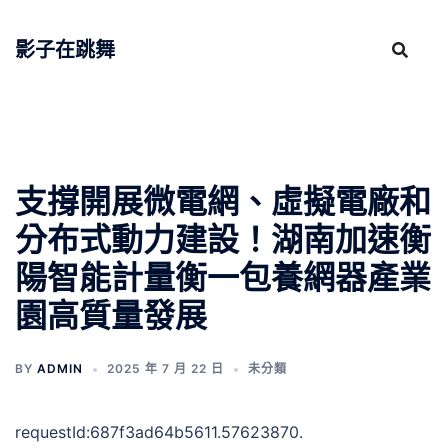
跳
至
影子在跳舞
主
要
內
容
支撐開展微電網、虛擬電廠和
分布式動力建設！湖南加速衡
陽智能計量衡一包養網器產業
園高質量發展
BY
ADMIN
2025 年 7 月 22 日
未分類
requestId:687f3ad64b5611.57623870.