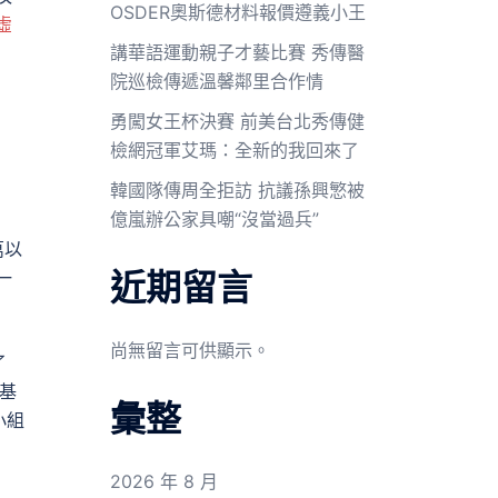
OSDER奧斯德材料報價遵義小王
虛
講華語運動親子才藝比賽 秀傳醫
院巡檢傳遞溫馨鄰里合作情
勇闖女王杯決賽 前美台北秀傳健
檢網冠軍艾瑪：全新的我回來了
韓國隊傳周全拒訪 抗議孫興慜被
億嵐辦公家具嘲“沒當過兵”
萬以
近期留言
一
尚無留言可供顯示。
了
基
彙整
小組
2026 年 8 月