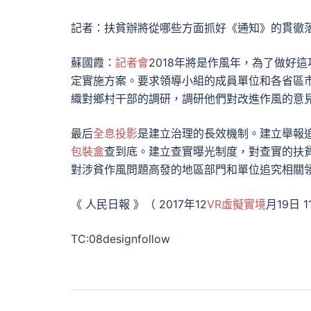
記者：扶貧辦將從哪些方面抓好《通知》的貫徹
蘇國霞：
記者會
2018年將是作風年，為了做好
定實施方案。要求領導小組的成員單位和各省區
織對鄉村干部的調研，調研他們對改進作風的意
最后
全息投影
是建立治理的長效機制。建立舉報
包裝盒
查到底。建立查實曝光制度，對查實的扶
對涉貧作風問題高發的地區部門和單位追究相關
《 人民日報 》（ 2017年12
VR虛擬實境
月19日 1
TC:08designfollow
文