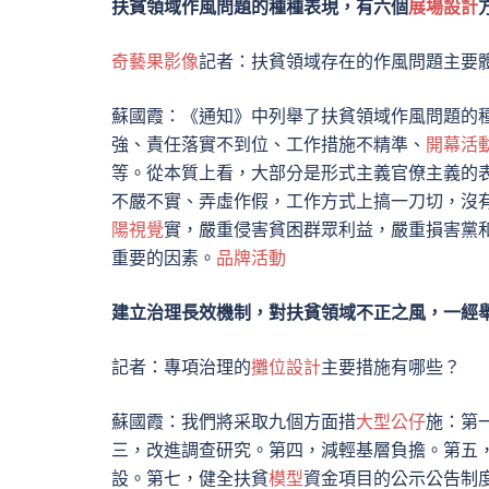
扶貧領域作風問題的種種表現，有六個
展場設計
奇藝果影像
記者：扶貧領域存在的作風問題主要
蘇國霞：《通知》中列舉了扶貧領域作風問題的種
強、責任落實不到位、工作措施不精準、
開幕活
等。從本質上看，大部分是形式主義官僚主義的
不嚴不實、弄虛作假，工作方式上搞一刀切，沒
陽視覺
實，嚴重侵害貧困群眾利益，嚴重損害黨
重要的因素。
品牌活動
建立治理長效機制，對扶貧領域不正之風，一經
記者：專項治理的
攤位設計
主要措施有哪些？
蘇國霞：我們將采取九個方面措
大型公仔
施：第
三，改進調查研究。第四，減輕基層負擔。第五
設。第七，健全扶貧
模型
資金項目的公示公告制