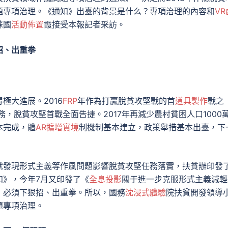
題專項治理。《通知》出臺的背景是什么？專項治理的內容和
VR
蘇國
活動佈置
霞接受本報記者采訪。
招、出重拳
極大進展。2016
FRP
年作為打贏脫貧攻堅戰的首
道具製作
戰之
務，脫貧攻堅首戰全面告捷。2017年再減少農村貧困人口1000
本完成，體
AR擴增實境
制機制基本建立，政策舉措基本出臺，下
就發現形式主義等作風問題影響脫貧攻堅任務落實，扶貧辦印發
知》，今年7月又印發了《
全息投影
關于進一步克服形式主義減輕
，必須下狠招、出重拳。所以，國務
沈浸式體驗
院扶貧開發領導
題專項治理。