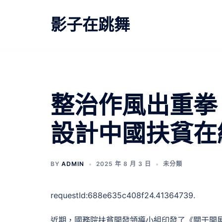
跳
至
影子在跳舞
主
要
內
容
整治作風出重拳 
設計中國扶貧在
BY
ADMIN
2025 年 8 月 3 日
未分類
requestId:688e635c408f24.41364739.
近期，國務院扶貧開發領導小組印發了《關于開展