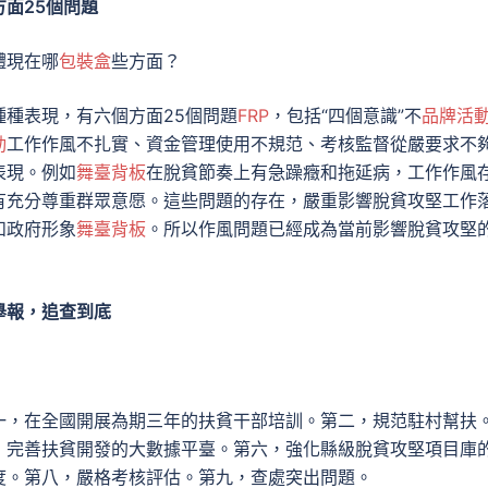
方面25個問題
體現在哪
包裝盒
些方面？
種表現，有六個方面25個問題
FRP
，包括“四個意識”不
品牌活
動
工作作風不扎實、資金管理使用不規范、考核監督從嚴要求不
表現。例如
舞臺背板
在脫貧節奏上有急躁癥和拖延病，工作作風
有充分尊重群眾意愿。這些問題的存在，嚴重影響脫貧攻堅工作
和政府形象
舞臺背板
。所以作風問題已經成為當前影響脫貧攻堅
舉報，追查到底
一，在全國開展為期三年的扶貧干部培訓。第二，規范駐村幫扶
，完善扶貧開發的大數據平臺。第六，強化縣級脫貧攻堅項目庫
度。第八，嚴格考核評估。第九，查處突出問題。