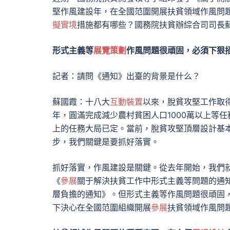
堅作風建設年，在全國范圍開展扶貧領域作風問
擬實境
措施都有哪些？國務院扶貧辦綜合司司長
形式主義等
展覽策劃
作風問題很頑固，必須下狠
記者：請問《通知》出臺的背景是什么？
蘇國霞：十八大
互動裝置
以來，脫貧攻堅工作取得
年，圓滿完成減少農村貧困人口1000萬以上等任
上的任務大局已定。當前，脫貧攻堅頂層設計基
步，我們關鍵是要抓好落實。
抓好落實，作風建設是關鍵。從去年開始，我們
《
參展
關于解決扶貧工作中形式主義等問題的通
層負擔的通知》。但形式主義等作風問題很頑固
下決心在全國范圍組織開展
參展
扶貧領域作風問