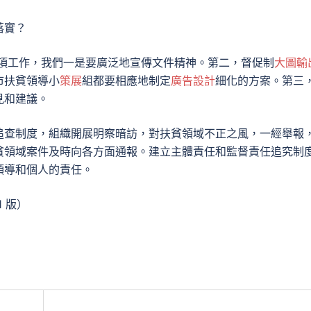
落實？
這項工作，我們一是要廣泛地宣傳文件精神。第二，督促制
大圖輸
市扶貧領導小
策展
組都要相應地制定
廣告設計
細化的方案。第三
見和建議。
追查制度，組織開展明察暗訪，對扶貧領域不正之風，一經舉報
貧領域案件及時向各方面通報。建立主體責任和監督責任追究制
領導和個人的責任。
1 版）