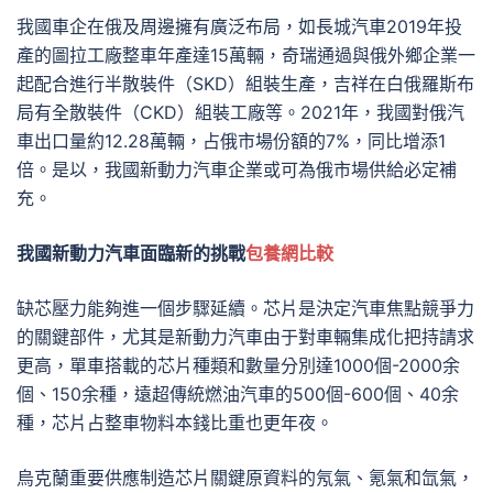
我國車企在俄及周邊擁有廣泛布局，如長城汽車2019年投
產的圖拉工廠整車年產達15萬輛，奇瑞通過與俄外鄉企業一
起配合進行半散裝件（SKD）組裝生產，吉祥在白俄羅斯布
局有全散裝件（CKD）組裝工廠等。2021年，我國對俄汽
車出口量約12.28萬輛，占俄市場份額的7%，同比增添1
倍。是以，我國新動力汽車企業或可為俄市場供給必定補
充。
我國新動力汽車面臨新的挑戰
包養網比較
缺芯壓力能夠進一個步驟延續。芯片是決定汽車焦點競爭力
的關鍵部件，尤其是新動力汽車由于對車輛集成化把持請求
更高，單車搭載的芯片種類和數量分別達1000個-2000余
個、150余種，遠超傳統燃油汽車的500個-600個、40余
種，芯片占整車物料本錢比重也更年夜。
烏克蘭重要供應制造芯片關鍵原資料的氖氣、氪氣和氙氣，