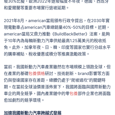
坡30%比擬，歐洲2022年退坡幅度不年夜，德國、西班牙
和愛爾蘭等重要市場實行退坡延期。
2021年8月，american當局頒布行政令提出，在2030年實
現電動車占american汽車總銷量40%-50%的目標。近期，
american當局又鼎力推動《BuildBackBetter》法案，能夠
于10年內為每輛新動力汽車供給最高1.25萬美元的稅收抵
免。此外，加拿年夜、日、韓、印度等國家也實行分歧水平
的購車補貼、稅收優惠或積分等推廣激勵政策。
當前，我國新動力汽車產業雖然在市場規模上領跑全球，但
在產業的基礎
包養價格
研討、技術創新、brand影響等方面
仍與發達國家存在差距，總體仍處于“爬坡過坎”的關鍵時
期。在當前全球油價普漲佈景下，我國將面臨與國際新動力
車企的周全競爭，國內產業鏈中的零
包養
部件企業也將面臨
愈加劇烈的競爭環境。
加速我國新動力汽車跨越式發展