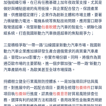
加強組織引導，在已有任務基礎上加年夜政策支撐，尤其是
做好與補貼退坡的有用銜接，與企業配合發力，保證產業
鏈、供應鏈穩定運行；企業作為創新主體和市場主體，要著
力衝破動力電池、電機系統等焦點技術問題，應用窗口期爭
取彎道超車，攻堅新動
包養軟體
力汽車的智能化、網聯化操
縱系統，打造我國新動力汽車換道超車的焦點競爭力；
三是積極爭取“一帶一路”沿線國家新動力汽車市場。我國新
動力汽車企業應加速研發生產合適俄需求的高質量汽車產
品，晉陞brand影響力、夯實市場份額。同時，將俄作為買
通亞歐市場的主要節點，進一個步驟加強“一帶一路”新動力
汽車產銷布局，為歐美甚至全球市場探路。
持續樹立健全行業風險防控體系。一是加強項目評估與風
控。對進展中的一起配合項目，要周全梳理
包養條件
訂單與
項目執
包養妹
行進度，認真做
包養意思
好貿易風險排查任
務，選擇有利的結算方法和路徑，善用政策性金融東西規避