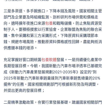
三是多渠道、多手腕進口，下降本錢及風險。國家相關主管
部門及企業要及時組織監測、剖析研判市場供需和價格走
向，適時擴年夜進口來源
包養
和戰略儲備，防止焦點資源受
制于人。要積極摸索以行業協會、企業聯盟為焦點的聯合采
購、集中采購和第三方采購形式，下降原資料采購環節本
錢、規避市場風險，推動原資料價格感性回歸，盡能夠抵消
供應鏈本錢的增添。
充足掌握好窗口期統籌
包養軟體
發展。一是持續優化產業中
長期發展目標。今朝，我國新動力汽車市場滲透率已基礎完
成《新動力汽車產業發展規劃2021-2035年》設定的“到
2025年新動力汽車新車銷量達到汽車新車銷售總量的20%
擺佈”的任務，國家相關規劃部門可根據新形勢及時調整，
并提出更高的發展目標；
二是精準激勵政策，夯實行業發展基礎。建議國家相關部門