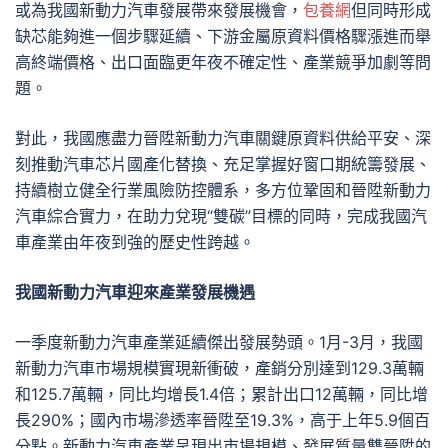
或為我國新動力汽車發展帶來發展機會，
包養網
但同時形成
缺芯能夠進一個步驟延續、下游金屬原資料價格驟漲進而舉
高終端價格、出口面臨更年夜不確定性、產業競爭加劇等問
題。
對此，我國應盡力晉陞新動力汽車關鍵原資料供給平安、深
刻推動汽車芯片國產化替換、充足掌握好窗口期統籌發展、
持續樹立健全行業風險防控體系，多方位鞏固和晉陞新動力
汽車綜合實力，在助力兌現“雙碳”目標的同時，完成我國汽
車產業由年夜到強的歷史性跨越。
我國新動力汽車迎來產業發展機遇
一季度新動力汽車產業延續傑出發展勢頭。1月-3月，我國
新動力汽車市場規模實現新衝破，產銷分別達到129.3萬輛
和125.7萬輛，同比均增長1.4倍；累計出口12萬輛，同比增
長290%；國內市場滲透率晉陞至19.3%，高于上年5.9個百
分點。新動力汽車產業呈現出市場規模、發展質量雙晉陞的