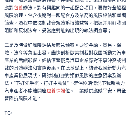
風險，加速籌劃應急預案，并根據實際情況采取風險防范和
應對
包養
辦法。對有興趣向的一起配合項目，要做好全過程
風險治理，包含後期對一起配合方及業務的風險評估和盡調
篩查，過程中依據制裁合規體系持續監督，把握并用好我國
阻斷和反制法令，妥當應對能夠出現的執法調查等；
二是及時做好風險評估及應急預案。要從金融、貿易、保
險、法令等角度出發，盡快剖析歐美制裁對我國新動力汽車
產業的后續影響，評估借鑒俄烏汽車企業應對軍事沖突或制
裁的具體辦法和實際後果。在此基礎上，結合我國新動力汽
車產業發展現狀，研討制訂應對類似風險的應急預案及辦
法，“下好先手棋、打好主動仗”，確保極端情況下我新動力
汽車產者不能離開座
包養情婦
位。」業鏈供應鏈平安，周全
晉陞抗風險才能。
TC: