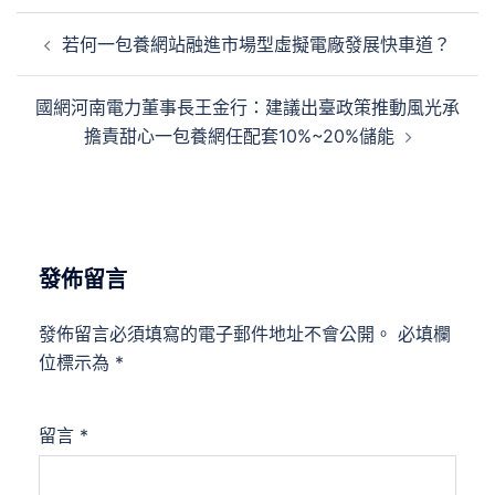
文
若何一包養網站融進市場型虛擬電廠發展快車道？
章
導
國網河南電力董事長王金行：建議出臺政策推動風光承
覽
擔責甜心一包養網任配套10%~20%儲能
發佈留言
發佈留言必須填寫的電子郵件地址不會公開。
必填欄
位標示為
*
留言
*