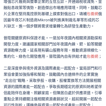
增強芯片廠商與整車企業的互信互認，并通過稅收減免、金
融貼息政策等情勢，創造傑出市場應用環境。同時，鼓勵芯
片企業在堅持風控原則基礎上摸索對俄出口，填補
包養網
俄
因最年夜芯片制造商Mikron被列進美制裁名單等形成的芯
片缺乏，進一個步驟將需求增量轉化為研發生產動力。
晉陞關鍵原資料保證才能。一是加年夜國內相關資源勘探和
開發力度。建議國家相關部門加年夜國內鎳、鈀、鉑等關鍵
資源勘察力度，延長現有礦山服務年限，推動資源規模化、
集約化、綠色化開發應用，晉陞國內自有供給才能
包養網
；
二是深度參與境外資源及國際產能一起配合。當局部門和行
業協會要加強指導和幫助，鼓勵國內合適條件的企業實施
“走出往”戰略，采取參股、收購、股權置換等方法開展相關
資源的國際產能一起配合，爭取長期穩定的原資料她希望伴
侶能陪伴在身邊、照顧家庭，但陳居白處於供應渠道。引導
重點企業持續關注俄相關資源產銷狀況，超前開展一起配合
可行性剖析，擇機參與資源一起配合或產能一起配合；