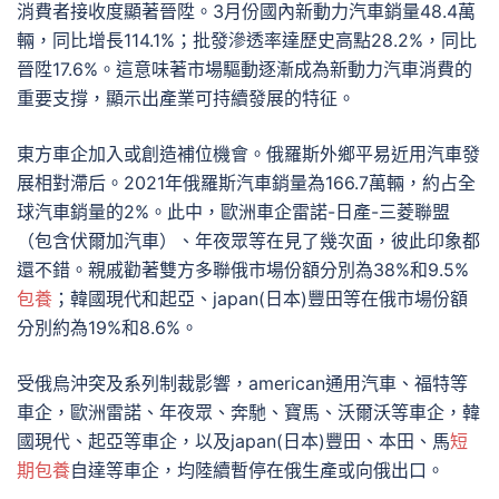
消費者接收度顯著晉陞。3月份國內新動力汽車銷量48.4萬
輛，同比增長114.1%；批發滲透率達歷史高點28.2%，同比
晉陞17.6%。這意味著市場驅動逐漸成為新動力汽車消費的
重要支撐，顯示出產業可持續發展的特征。
東方車企加入或創造補位機會。俄羅斯外鄉平易近用汽車發
展相對滯后。2021年俄羅斯汽車銷量為166.7萬輛，約占全
球汽車銷量的2%。此中，歐洲車企雷諾-日產-三菱聯盟
（包含伏爾加汽車）、年夜眾等在見了幾次面，彼此印象都
還不錯。親戚勸著雙方多聯俄市場份額分別為38%和9.5%
包養
；韓國現代和起亞、japan(日本)豐田等在俄市場份額
分別約為19%和8.6%。
受俄烏沖突及系列制裁影響，american通用汽車、福特等
車企，歐洲雷諾、年夜眾、奔馳、寶馬、沃爾沃等車企，韓
國現代、起亞等車企，以及japan(日本)豐田、本田、馬
短
期包養
自達等車企，均陸續暫停在俄生產或向俄出口。