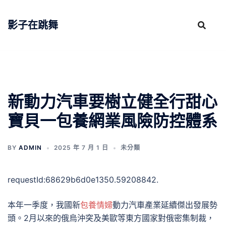
跳
至
影子在跳舞
主
要
內
容
新動力汽車要樹立健全行甜心
寶貝一包養網業風險防控體系
BY
ADMIN
2025 年 7 月 1 日
未分類
requestId:68629b6d0e1350.59208842.
本年一季度，我國新
包養情婦
動力汽車產業延續傑出發展勢
頭。2月以來的俄烏沖突及美歐等東方國家對俄密集制裁，