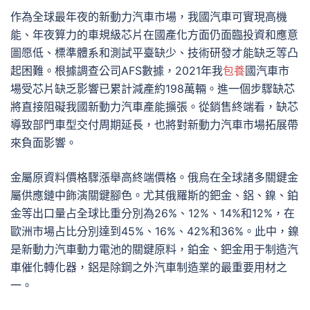
作為全球最年夜的新動力汽車市場，我國汽車可實現高機
能、年夜算力的車規級芯片在國產化方面仍面臨投資和應意
圖愿低、標準體系和測試平臺缺少、技術研發才能缺乏等凸
起困難。根據調查公司AFS數據，2021年我
包養
國汽車市
場受芯片缺乏影響已累計減產約198萬輛。進一個步驟缺芯
將直接阻礙我國新動力汽車產能擴張。從銷售終端看，缺芯
導致部門車型交付周期延長，也將對新動力汽車市場拓展帶
來負面影響。
金屬原資料價格驟漲舉高終端價格。俄烏在全球諸多關鍵金
屬供應鏈中飾演關鍵腳色。尤其俄羅斯的鈀金、鋁、鎳、鉑
金等出口量占全球比重分別為26%、12%、14%和12%，在
歐洲市場占比分別達到45%、16%、42%和36%。此中，鎳
是新動力汽車動力電池的關鍵原料，鉑金、鈀金用于制造汽
車催化轉化器，鋁是除鋼之外汽車制造業的最重要用材之
一。