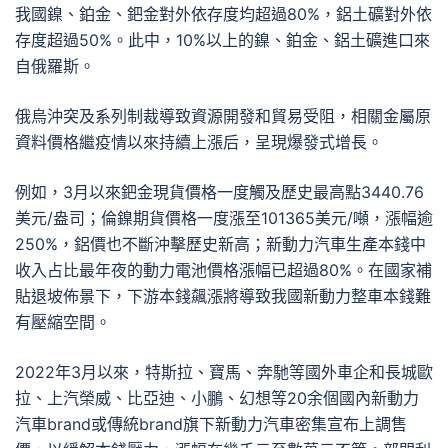
我國鎳、鉑金、鈀金對外依存度均超過80%，鋁土礦對外依
存度超過50%。此中，10%以上的鎳、鉑金、鋁土礦進口來
自俄羅斯。
俄烏沖突及系列制裁導致資源開發和貿易受阻，相關金屬原
資料價格繼疫情以來持續上漲后，呈現爆發式增長。
例如，3月以來鈀金現貨價格一度觸及歷史最高點3440.76
美元/盎司；倫鎳期貨價格一度漲至101365美元/噸，漲幅逾
250%，鋁價也不斷沖擊歷史新高；新動力汽車生產本錢中
收入占比最年夜的動力電池價格漲幅已超過80%。在國家補
貼退坡佈景下，下游本錢飆漲將導致我國新動力整車本錢難
有壓縮空間。
2022年3月以來，特斯拉、寶馬、奔馳等國外車企和長城歐
拉、上汽榮威、比亞迪、小鵬、幻想等20余個國內新動力
汽車brand或傳統brand旗下新動力汽車密集宣布上調售