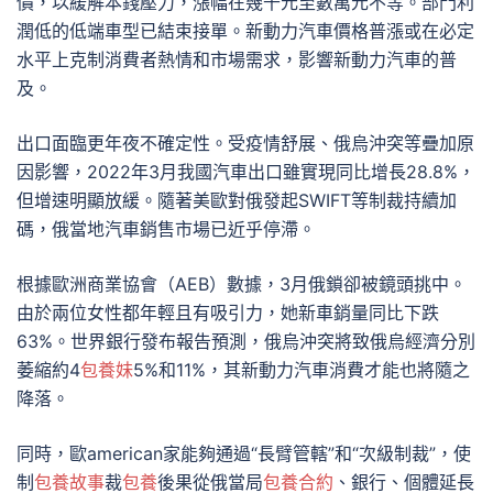
價，以緩解本錢壓力，漲幅在幾千元至數萬元不等。部門利
潤低的低端車型已結束接單。新動力汽車價格普漲或在必定
水平上克制消費者熱情和市場需求，影響新動力汽車的普
及。
出口面臨更年夜不確定性。受疫情舒展、俄烏沖突等疊加原
因影響，2022年3月我國汽車出口雖實現同比增長28.8%，
但增速明顯放緩。隨著美歐對俄發起SWIFT等制裁持續加
碼，俄當地汽車銷售市場已近乎停滯。
根據歐洲商業協會（AEB）數據，3月俄鎖卻被鏡頭挑中。
由於兩位女性都年輕且有吸引力，她新車銷量同比下跌
63%。世界銀行發布報告預測，俄烏沖突將致俄烏經濟分別
萎縮約4
包養妹
5%和11%，其新動力汽車消費才能也將隨之
降落。
同時，歐american家能夠通過“長臂管轄”和“次級制裁”，使
制
包養故事
裁
包養
後果從俄當局
包養合約
、銀行、個體延長