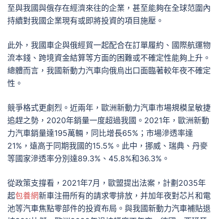
至與我國與俄存在經濟來往的企業，甚至能夠在全球范圍內
持續對我國企業現有或即將投資的項目施壓。
此外，我國車企與俄經貿一起配合在訂單履約、國際航運物
流本錢、跨境資金結算等方面的困難或不確定性能夠上升。
總體而言，我國新動力汽車向俄烏出口面臨著較年夜不確定
性。
競爭格式更劇烈。近兩年，歐洲新動力汽車市場規模呈敏捷
追趕之勢，2020年銷量一度超過我國。2021年，歐洲新動
力汽車銷量達195萬輛，同比增長65%；市場滲透率達
21%，遠高于同期我國的15.5%。此中，挪威、瑞典、丹麥
等國家滲透率分別達89.3%、45.8%和36.3%。
從政策支撐看，2021年7月，歐盟提出法案，計劃2035年
起
包養網
新車注冊所有的請求零排放，并加年夜對芯片和電
池等汽車焦點零部件的投資布局。與我國新動力汽車補貼退