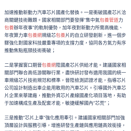
加速推動新動力汽車芯片國產化替換。一是衝破國產芯片洽
商關鍵技術難題。國家相關部門要發揮“集中氣
包養管道
力
包養
辦年夜事”的軌制優勢，加年夜對新動力所需高機能、
年夜算力車
包養網
規級芯
包養
片的自立研發創新，進一個步
驟強化對國家科技嚴重專項的支撐力度，協同各方氣力有序
推動焦點瓶頸技術衝破；
二是掌握窗口期晉
包養網
陞國產芯片供給才能。建議國家相
關部門聯合高低游關聯行業，盡快研討發布適用我國的統一
車規級芯片技術規范和標準，晉陞檢測認證才能，指導芯片
公司設計制造出車企能用敢用的汽車芯片。引導國外汽車芯
片企業來華建廠，推動外資芯片產線國產化項目落地，有助
于加速構成生產及配套才能，敏捷緩解國內“芯荒”；
三是推動“芯片上車”強化應用牽引。建議國家相關部門加強
頂層設計與服務引導，增進研發生產鏈與應用鏈高效銜接，