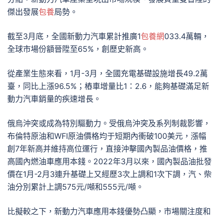
傑出發展
包養
局勢。
截至3月底，全國新動力汽車累計推廣1
包養網
033.4萬輛，
全球市場份額晉陞至65%，創歷史新高。
從產業生態來看，1月-3月，全國充電基礎設施增長49.2萬
臺，同比上漲96.5%；樁車增量比1：2.6，能夠基礎滿足新
動力汽車銷量的疾速增長。
俄烏沖突或成為特別驅動力。受俄烏沖突及系列制裁影響，
布倫特原油和WFI原油價格均于短期內衝破100美元，漲幅
創7年新高并維持高位運行，直接沖擊國內製品油價格，推
高國內燃油車應用本錢。2022年3月以來，國內製品油批發
價在1月-2月3連升基礎上又經歷3次上調和1次下調，汽、柴
油分別累計上調575元/噸和555元/噸。
比擬較之下，新動力汽車應用本錢優勢凸顯，市場關注度和