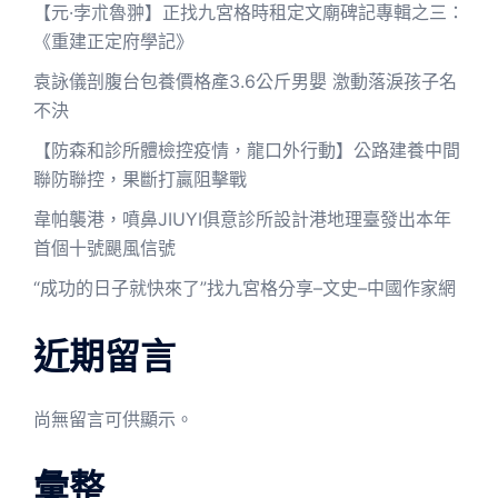
【元·孛朮魯翀】正找九宮格時租定文廟碑記專輯之三：
《重建正定府學記》
袁詠儀剖腹台包養價格產3.6公斤男嬰 激動落淚孩子名
不決
【防森和診所體檢控疫情，龍口外行動】公路建養中間
聯防聯控，果斷打贏阻擊戰
韋帕襲港，噴鼻JIUYI俱意診所設計港地理臺發出本年
首個十號颶風信號
“成功的日子就快來了”找九宮格分享–文史–中國作家網
近期留言
尚無留言可供顯示。
彙整