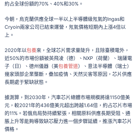
約占全球份額的70%、40%和30%。
今朝，烏克蘭供應全球一半以上半導體級氖氣的Ingas和
Cryoin兩家公司已結束運營，氖氣價格短期內上漲4倍以
上。
2020年以
包養
來，全球芯片需求量陡升，且除臺積電外，
近50%的市場份額被英飛凌（德）、NXP（荷蘭）、瑞薩電
子（日）、德州儀器（美
包養管道
）、意法半導體（瑞士）
幾家頭部企業壟斷，疊加疫情、天然災害等原因，芯片供應
長期處于緊缺狀態。
據測算，到2030年，汽車芯片總體市場規模將達1150億美
元，較2021年的436億美元超出跨越1.64倍，約占芯片市場
的11%。若俄烏局勢持續緊張，相關原料供應長期受阻、通
脹上升等能夠導致缺芯壓力進一個步驟延續，推漲汽車芯片
價格。