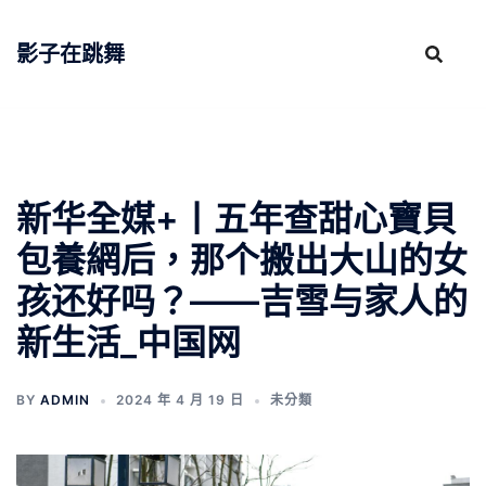
跳
至
影子在跳舞
主
要
內
容
新华全媒+丨五年查甜心寶貝
包養網后，那个搬出大山的女
孩还好吗？——吉雪与家人的
新生活_中国网
BY
ADMIN
2024 年 4 月 19 日
未分類