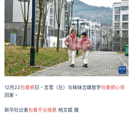
12月22
包養網
日，吉雪（左）与妹妹吉婕放学
包養網心得
回家。
新华社记者
包養平台推薦
杨文斌 摄