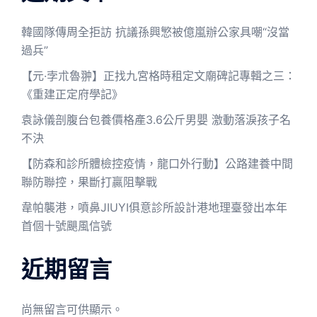
韓國隊傳周全拒訪 抗議孫興慜被億嵐辦公家具嘲“沒當
過兵”
【元·孛朮魯翀】正找九宮格時租定文廟碑記專輯之三：
《重建正定府學記》
袁詠儀剖腹台包養價格產3.6公斤男嬰 激動落淚孩子名
不決
【防森和診所體檢控疫情，龍口外行動】公路建養中間
聯防聯控，果斷打贏阻擊戰
韋帕襲港，噴鼻JIUYI俱意診所設計港地理臺發出本年
首個十號颶風信號
近期留言
尚無留言可供顯示。