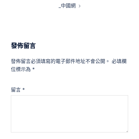
_中國網
發佈留言
發佈留言必須填寫的電子郵件地址不會公開。
必填欄
位標示為
*
留言
*