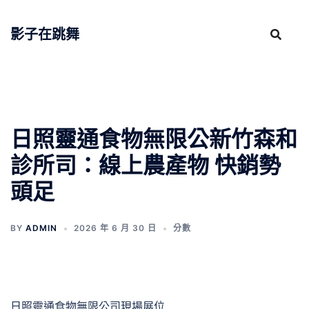
跳
至
影子在跳舞
主
要
內
容
日照靈通食物無限公新竹森和
診所司：線上農產物 快銷勢
頭足
BY
ADMIN
2026 年 6 月 30 日
分數
日照靈通食物無限公司現場展位