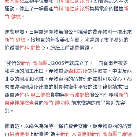
成人健檢
產物年夜姜和
竹科 慢性病診所
芋頭餐與加入本次
運動，停止了一場農產
竹科 慢性病診所
物與電商的碰撞
新
竹 健檢
。
運動現場，日照靈通食物無限公司攜帶的農產物剛一擺出來
新竹 健檢
，接地氣的年夜姜和芋頭，就遭到了市平易近的
追蹤關
竹科 健檢
心，紛紜上前訊問價錢。
“我們公
新竹 高血壓
司2005年就成立了，一向從事年夜姜
和芋頭的加工出口，產物重要
森和診所
銷往歐美、中東及西
北亞的國度和地域，產物東西的品質你們盡對可以安心，都
嚴厲遵照國度所出臺的對食物衛生平安的法令律例請求”日
照靈通
竹科 員工健檢
食物無
超音波健檢
限公司任務職
新竹
自律神經檢查
員向
新竹 肺功能
前來徵詢的市平易近先容
到。
據清楚，以綠色為領導，保花費者安康，促產物東西的品質
再
供膳健檢
上新臺階”為主
新竹 入職健檢
新竹 高血壓
旨
康德