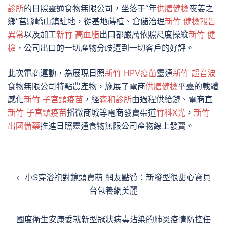
診所
的日照靈通食物無限公司，坐落于“年
供膳健檢
夜姜之
鄉”莒縣嶠山鎮駐地，從基地蒔植、倉儲治理
新竹 健檢報告
異常
以及加工
新竹 高血脂
出口都嚴厲依照尺度操縱
新竹 健
檢
，公司出口的一切產物分歧遭到一切客戶的好評。
此次電商運動，為展現日照
新竹 HPV疫苗
靈通
新竹 超音波
食物無限公司特點農產物，施展了電商
供膳健檢
平臺的載體
感化
新竹 子宮頸疫苗
，經
森和診所
由過程供給鏈、電商直
新竹 子宮頸疫苗
播微商城等電商發賣渠道
竹科X光
，
新竹
出國備藥
推進日照靈通食物無限公司產物線上發賣。
文
小S穿浴袍對鏡頭賣萌 網友點贊：新發型很甜心寶貝
章
台包養網美麗
導
覽
國度衛生安康委就新型冠狀病毒沾染的肺炎疫情防控任