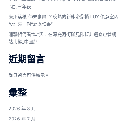
問加拿年夜
廣州荔枝“仲未食夠”？晚熟的新龍帝鼎捎JIUYI俱意室內
設計來一封“夏季情書”
湘藝相傳看“鎮”興：在漂亮河街碰見陳舊非遺查包養網
站比擬_中國網
近期留言
尚無留言可供顯示。
彙整
2026 年 8 月
2026 年 7 月