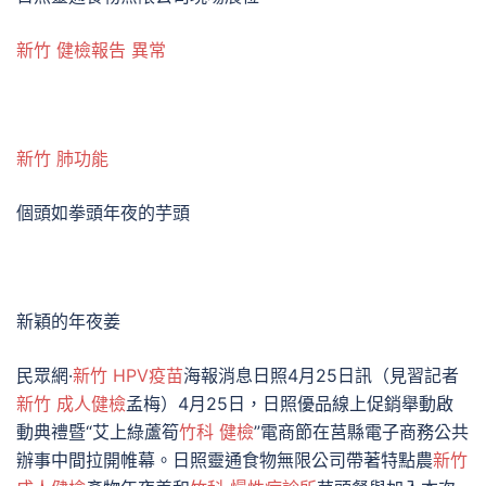
新竹 健檢報告 異常
新竹 肺功能
個頭如拳頭年夜的芋頭
新穎的年夜姜
民眾網·
新竹 HPV疫苗
海報消息日照4月25日訊（見習記者
新竹 成人健檢
孟梅）4月25日，日照優品線上促銷舉動啟
動典禮暨“艾上綠蘆筍
竹科 健檢
”電商節在莒縣電子商務公共
辦事中間拉開帷幕。日照靈通食物無限公司帶著特點農
新竹