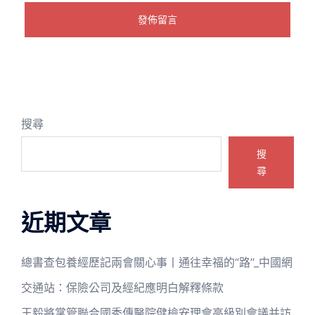
搜尋
搜
尋
近期文章
總書查包養經歷記兩會關心事丨通往幸福的“路”_中國網
交通站：保險公司及經紀應明白解釋條款
王毅將掌管聯合國秀傳醫院健檢安理會高級別會議并訪