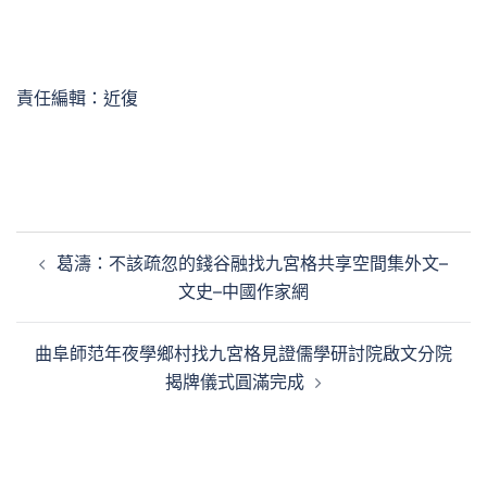
責任編輯：近復
文
葛濤：不該疏忽的錢谷融找九宮格共享空間集外文–
章
文史–中國作家網
導
覽
曲阜師范年夜學鄉村找九宮格見證儒學研討院啟文分院
揭牌儀式圓滿完成