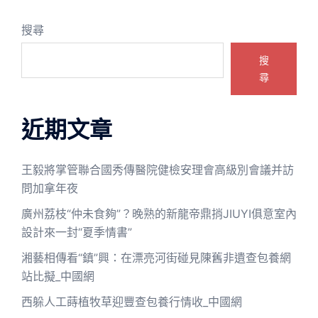
搜尋
搜
尋
近期文章
王毅將掌管聯合國秀傳醫院健檢安理會高級別會議并訪
問加拿年夜
廣州荔枝“仲未食夠”？晚熟的新龍帝鼎捎JIUYI俱意室內
設計來一封“夏季情書”
湘藝相傳看“鎮”興：在漂亮河街碰見陳舊非遺查包養網
站比擬_中國網
西躲人工蒔植牧草迎豐查包養行情收_中國網