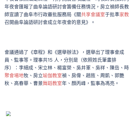
年夜會匯報了曲阜論語研討會籌備任務情況，房立禎師長教
師宣讀了曲阜市行政審批服務局《關
共享會議室
于批準
家教
召開曲阜論語研討會成立年夜會的意見》。
會議通過了《章程》和《選舉辦法》，選舉出了理事會成
員、監事等。理事共15 人，分別是（依照姓氏筆畫排
序）：李細成、宋立林、楊富榮、吳井軍、吳祥、陳岳、時
聚會場地
牧、房立
瑜伽教室
禎、房偉、趙旌、周凱、郭艷
秋、高春華、曹景
舞蹈教室
年、顏丙峰，監事為馮亮。