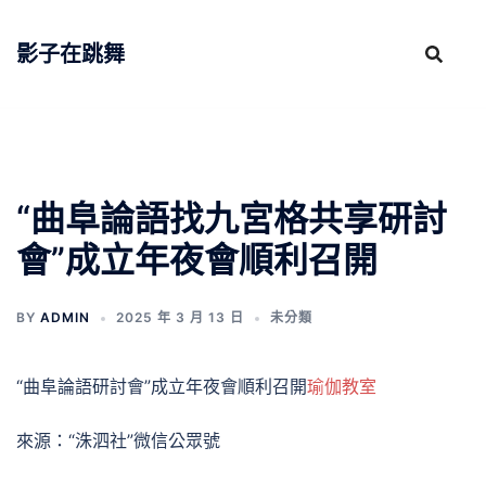
跳
至
影子在跳舞
主
要
內
容
“曲阜論語找九宮格共享研討
會”成立年夜會順利召開
BY
ADMIN
2025 年 3 月 13 日
未分類
“曲阜論語研討會”成立年夜會順利召開
瑜伽教室
來源：“洙泗社”微信公眾號