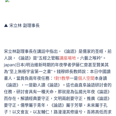
▲ 宋立林 副理事長
宋立林副理事長在講話中指出，《論語》是儒家的圣經，前
人說，《論語》是“五經之管轄
講座場地
，六藝之喉衿”。
japan(日本)明治維新時期的年夜學者伊藤仁齋甚至贊美其
為“至上無極宇宙第一之書”。錢穆師長教師說：本日中國讀
書人，當肩負兩年夜任務：
1對1教學
一是
個人空間
本身讀
《論語》，一是勸人讀《論語》。這也曲直阜論語研討會的
任務，研討會具有一種天命，那就是為弘揚光年夜《論語》
而存在。解讀經典要守正，文明兩創要守正，推廣《論語》
要守正。儒學屬于青年，《論語》屬于芳華，未來屬于孔
子！以文會友，以友輔仁！路漫漫其修遠兮，吾將高低而求