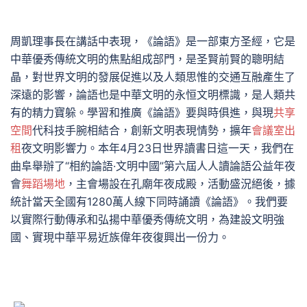
周凱理事長在講話中表現，《論語》是一部東方圣經，它是
中華優秀傳統文明的焦點組成部門，是圣賢前賢的聰明結
晶，對世界文明的發展促進以及人類思惟的交通互融產生了
深遠的影響，論語也是中華文明的永恒文明標識，是人類共
有的精力寶躲。學習和推廣《論語》要與時俱進，與現
共享
空間
代科技手腕相結合，創新文明表現情勢，擴年
會議室出
租
夜文明影響力。本年4月23日世界讀書日這一天，我們在
曲阜舉辦了“相約論語·文明中國”第六屆人人讀論語公益年夜
會
舞蹈場地
，主會場設在孔廟年夜成殿，活動盛況絕後，據
統計當天全國有1280萬人線下同時誦讀《論語》。我們要
以實際行動傳承和弘揚中華優秀傳統文明，為建設文明強
國、實現中華平易近族偉年夜復興出一份力。