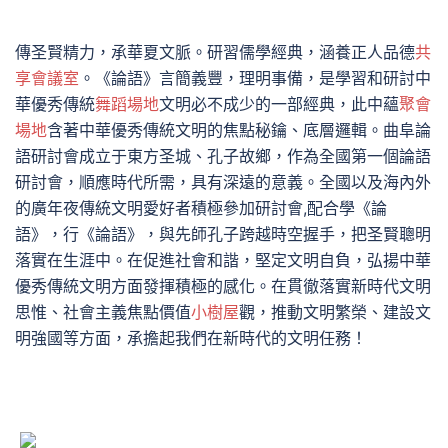
傳圣賢精力，承華夏文脈。研習儒學經典，涵養正人品德
共
享會議室
。《論語》言簡義豐，理明事備，是學習和研討中
華優秀傳統
舞蹈場地
文明必不成少的一部經典，此中蘊
聚會
場地
含著中華優秀傳統文明的焦點秘鑰、底層邏輯。曲阜論
語研討會成立于東方圣城、孔子故鄉，作為全國第一個論語
研討會，順應時代所需，具有深遠的意義。全國以及海內外
的廣年夜傳統文明愛好者積極參加研討會,配合學《論
語》，行《論語》，與先師孔子跨越時空握手，把圣賢聰明
落實在生涯中。在促進社會和諧，堅定文明自負，弘揚中華
優秀傳統文明方面發揮積極的感化。在貫徹落實新時代文明
思惟、社會主義焦點價值
小樹屋
觀，推動文明繁榮、建設文
明強國等方面，承擔起我們在新時代的文明任務！