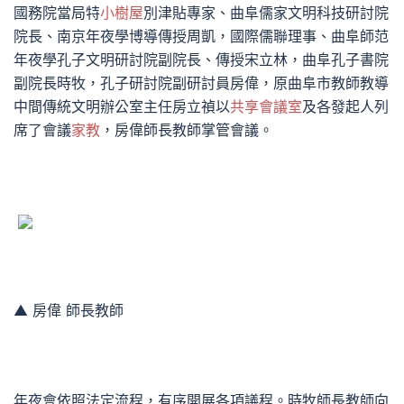
國務院當局特
小樹屋
別津貼專家、曲阜儒家文明科技研討院
院長、南京年夜學博導傳授周凱，國際儒聯理事、曲阜師范
年夜學孔子文明研討院副院長、傳授宋立林，曲阜孔子書院
副院長時牧，孔子研討院副研討員房偉，原曲阜市教師教導
中間傳統文明辦公室主任房立禎以
共享會議室
及各發起人列
席了會議
家教
，房偉師長教師掌管會議。
▲ 房偉 師長教師
年夜會依照法定流程，有序開展各項議程。時牧師長教師向