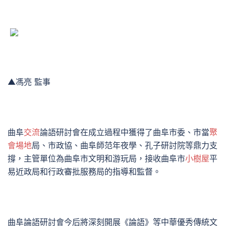
▲馮亮 監事
曲阜
交流
論語研討會在成立過程中獲得了曲阜市委、市當
聚
會場地
局、市政協、曲阜師范年夜學、孔子研討院等鼎力支
撐，主管單位為曲阜市文明和游玩局，接收曲阜市
小樹屋
平
易近政局和行政審批服務局的指導和監督。
曲阜論語研討會今后將深刻開展《論語》等中華優秀傳統文