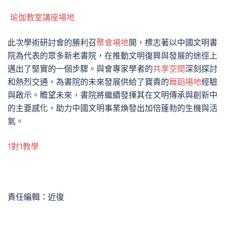
瑜伽教室
講座場地
此次學術研討會的勝利召
聚會場地
開，標志著以中國文明書
院為代表的眾多新老書院，在推動文明復興與發展的途徑上
邁出了堅實的一個步驟。與會專家學者的
共享空間
深刻探討
和熱烈交通，為書院的未來發展供給了寶貴的
舞蹈場地
經驗
與啟示。瞻望未來，書院將繼續發揮其在文明傳承與創新中
的主要感化，助力中國文明事業煥發出加倍蓬勃的生機與活
氣。
1對1教學
責任編輯：近復