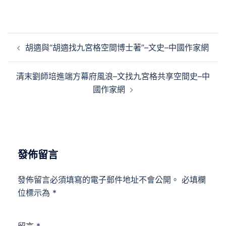
文
胡適與“胡適找九宮格空間博士著”–文史–中國作家網
章
導
清末劉師培進端方幕府風浪–文找九宮格共享空間史–中
覽
國作家網
發佈留言
發佈留言必須填寫的電子郵件地址不會公開。
必填欄
位標示為
*