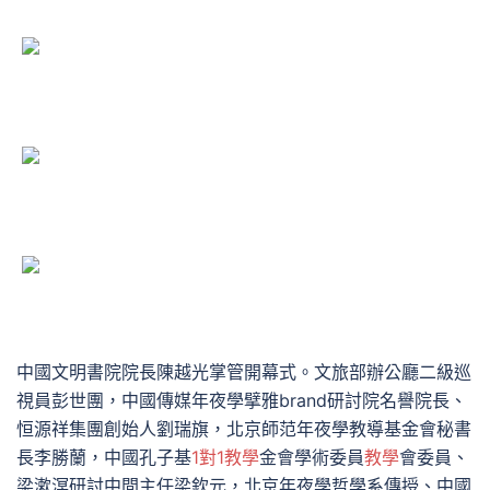
中國文明書院院長陳越光掌管開幕式。文旅部辦公廳二級巡
視員彭世團，中國傳媒年夜學擘雅brand研討院名譽院長、
恒源祥集團創始人劉瑞旗，北京師范年夜學教導基金會秘書
長李勝蘭，中國孔子基
1對1教學
金會學術委員
教學
會委員、
梁漱溟研討中間主任梁欽元，北京年夜學哲學系傳授、中國