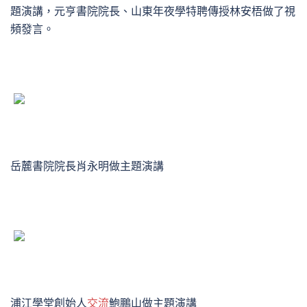
題演講，元亨書院院長、山東年夜學特聘傳授林安梧做了視
頻發言。
岳麓書院院長肖永明做主題演講
浦江學堂創始人
交流
鮑鵬山做主題演講