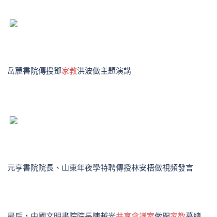
岳麓書院傳授鄧
家教
洪波做主題演講
元亨書院院長、山東年夜學特聘傳授林安梧做視頻發言
最后，中國文明書院院長陳越光
共享會議室
做閉
家教
幕總