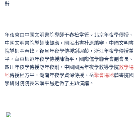
辭
年夜會由中國文明書院導師干春松掌管。北京年夜學傳授、
中國文明書院導師陳鼓應，國民出書社原編審、中國文明書
院導師金春峰，復旦年夜學傳授謝遐齡，浙江年夜學傳授董
平，華東師范年夜學傳授陳衛平，國際儒學聯合會副會長、
四川年夜學傳授舒年夜剛，中國國民年夜學教導學院
教學場
地
傳授程方平，湖南年夜學資深傳授、岳
聚會場地
麓書院國
學研討院院長朱漢平易近做了主題演講。