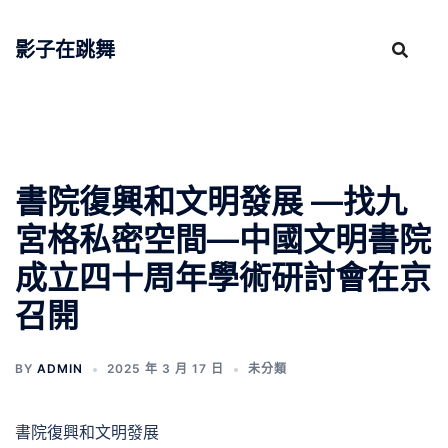
跳
至
影子在跳舞
主
要
內
容
書院復興和文明發展 —找九
宮格私密空間—中國文明書院
成立四十周年學術研討會在京
召開
BY
ADMIN
2025 年 3 月 17 日
未分類
書院復興和文明發展