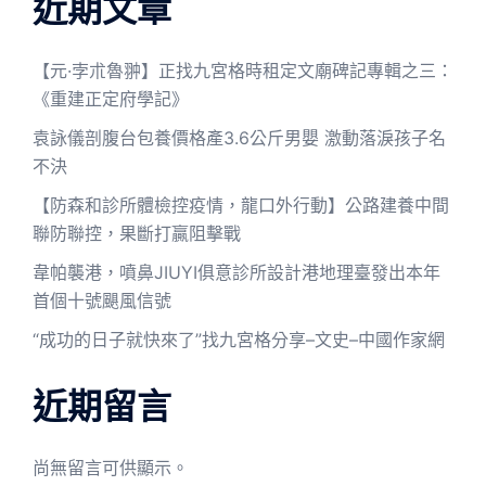
近期文章
【元·孛朮魯翀】正找九宮格時租定文廟碑記專輯之三：
《重建正定府學記》
袁詠儀剖腹台包養價格產3.6公斤男嬰 激動落淚孩子名
不決
【防森和診所體檢控疫情，龍口外行動】公路建養中間
聯防聯控，果斷打贏阻擊戰
韋帕襲港，噴鼻JIUYI俱意診所設計港地理臺發出本年
首個十號颶風信號
“成功的日子就快來了”找九宮格分享–文史–中國作家網
近期留言
尚無留言可供顯示。