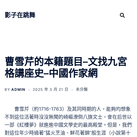
跳
至
影子在跳舞
主
要
內
容
曹雪芹的本籍題目–文找九宮
格講座史–中國作家網
BY
ADMIN
2025 年 3 月 21 日
未分類
曹雪芹（約1716-1763）及其同時期的人，能夠均想象
不到這位活著時沒沒無聞的崎嶇潦倒八旗文士，會在后世以
一部《紅樓夢》就進進中國文學史的最高殿堂。但是，我們
對這位年少時過著“猛火烹油、鮮花著錦”般生涯（小說第十