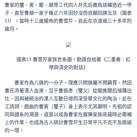
曹家的璽、寅、颙、頫等三代四人共先后擔負該織造近一甲
子，直至曹頫一家于雍正六年因抄沒而自願回旗北京（圖表
1.1）。當時十三歲擺佈的曹雪芹，自此在京渡過三十多年的
歲月。
圖表1.1 曹雪芹家族世系圖。勘誤自拙著《二重奏：紅
學與清史的對話》
曹家作為八旗的一分子，理應只問旗屬不問籍貫，然因
曹氏流著漢人血液，且于曹振彥（璽父）從龍進關后接踵出
仕，因與被統治的漢人互動日增而深受華文化的陶冶，此在
工詩詞、戲曲的曹寅（璽子）身上表示尤其顯明。先祖的認
同與譜系的溯源，或是以成為曹家在展陳家族底蘊時必需補
上的作業，也成為古人研討曹雪芹生日常平凡不克不及跳過
的一環。