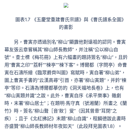
圖表1.7 《五慶堂重建曹氏宗譜》與《曹氏譜系全圖》
的書影
另，曹寅亦透過別名“柳山”顯露他對遠祖的認同。曹寅
幕友張云章嘗稱其“柳山師長教師”，并注稱“公以柳山自
號”。查士標《梅花冊》上有六幅畫的題詩簽名“柳山”，且鈐
用“曹寅之印”“荔軒”“楝亭”“楝下客”。博爾都（字問亭）命曹
寅在石濤所繪《臨眾爵齊叫圖》寫賦時，寅自署“柳山弟”，
圖上曹寅手書的“云漢高尋”引首，亦署“柳山寅題”，并鈐“楝
亭”等印。石濤為博爾都摹仿的《洞天福地長卷》上，也有
“柳山寅題并識”之跋。此外，曹寅自序《承平樂事》雜劇
時，末署“柳山居士”；在題明·馬守真（號湘蘭）所畫之《蘭
竹》時，簽名“柳山聱［音‘敖’］叟”（因其曾患“耳閉”之
疾）；且于《北紅拂記》末題“柳山自識”，程麟德跋此書時
亦盛贊“柳山師長教師材年夜如天”（此段拜見圖表1.8）。