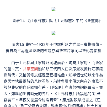
圖表1.4 《江寧府志》與《上元縣志》中的《曹璽傳》
圖表1.5 曹錕于1932年壬申歲所題之武惠王曹彬遺像。
曾貴為平易近國總統的曹錕亦與曹雪芹家同以曹彬為顯祖
由于上元縣與江寧縣乃同城而治，均屬江寧府，而曹家
的璽、寅、
共享空間
颙和頫三代四人在次序遞次擔負江寧織
造時代，又恰與修志經過歷程相堆疊，知半個世紀以來作為
宦居本地最顯赫的八旗看族，前述曹璽小傳之內在的事務不
該與曹家的自我認知有差，且道理上亦應曾徵詢過曹家。亦
即，如斟酌出書時光的先后，《上元縣志》所論述的“后著
籍襄平。年夜父世選令沈陽有聲”，應是對較早成書之《江
寧府志》“及王父寶宦沈陽，遂家焉”的詳細彌補，誇大其家