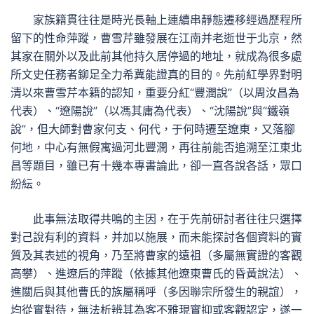
家族籍貫往往是時光長軸上連續串靜態遷移經過歷程所
留下的性命萍蹤，曹雪芹雖發展在江南并老逝世于北京，然
其家在關外以及此前其他持久居停過的地址，就成為很多處
所文史任務者鉚足全力希冀能證真的目的。先前紅學界對明
清以來曹雪芹本籍的認知，重要分紅“豐潤說”（以周汝昌為
代表）、“遼陽說”（以馮其庸為代表）、“沈陽說”與“鐵嶺
說”，但大師對曹家何支、何代，于何時遷至遼東，又落腳
何地，中心有無假寓過河北豐潤，再往前能否追溯至江東北
昌等題目，雖已有十幾本專書論此，卻一直各說各話，眾口
紛紜。
此事無法取得共鳴的主因，在于先前研討者往往只選擇
對己說有利的資料，并加以施展，而未能探討各個資料的實
質及其表述的視角，乃至將曹家的遠祖（多屬無實證的客觀
高攀）、進遼后的萍蹤（依據其他遼東曹氏的昏黃說法）、
進關后與其他曹氏的族屬稱呼（多因聯宗所發生的親誼），
均從實對待，無法析辨其為客不雅現實抑或客觀認定，遂一