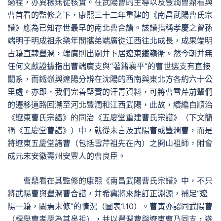
過程，亦異樣無從核實。在武陽曹的主導以及豐潤曹鼎看與
曹首看的監修之下，康熙三十二年重建的《南昌武陽曹氏宗
譜》應為已知存世最早的南北曹合譜。該譜指稱孝慶之曾孫
端明于明成祖永樂年間攜弟端廣從江西往北成長，成果端明
占籍直隸豐潤，端廣則出關并卜居遼東鐵嶺衛。然今朝并無
任何文獻證據指出曹端廣支與“著籍襄平”的曹世選支有直接
關系，而鐵嶺與遼陽分辨在沈陽的西南與東北方各約六十公
里處。亦即，我們完善堅實的汗青資料，可將曹雪芹前輩們
的遷移道路回溯至河北豐潤和江西武陽，此故，續編自順治
《遼東曹氏宗譜》的同治《五慶堂重建曹氏宗譜》（下文簡
稱《五慶堂曹譜》）中，就從未言及武陽曹或豐潤曹，而是
將遼東五慶堂諸曹（包括雪芹祖先在內）之開山祖師，附會
成元末安徽壽州安豐人的曹良臣。
曹鼎看在其監修的康熙《南昌武陽曹氏宗譜》中，不只
將武陽曹與豐潤曹合譜，并希冀將來能訂正淵源，補足“遼
陽一籍，闕焉未修”的情況（圖表1.10）。曹寅亦認同武陽曹
（標舉曹孝慶為其鼻祖），并以豐潤曹與遼東曹乃同支，遂