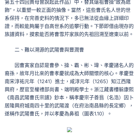
第五十四回賈母曾說起此作品）中，替其遠祖曹操“故為遮
飾”，以重塑一較正面的抽像。當然，這些曹氏名人世的世
系保持，在完善史料的情況下，多已無法從血緣上詳細印
證，而較能夠屬于自高世系的追攀行動。下節即借由現存的
族譜資料，摸索能否將曹雪芹家族的先祖回溯至遼東以前。
二、難以溯源的武陽曹與豐潤曹
因曹寅家自認是曹參、操、霸、彬、瑋、孝慶諸名人的
裔孫，故年月比來的曹孝慶就成為大師關懷的核心。孝慶登
南宋淳祐元年（1241）進士，咸淳元年（1265）知江西隆
興府，歷官至權禮部尚書、端明殿學士。浙江藏書樓躲康熙
《南昌武陽曹氏宗譜》鈔本，稱孝慶宗子善翁（名浩）因卜
居隆興府城南四十里的武陽渡（在府治南昌縣的長定鄉），
遂稱作武陽曹氏，并以孝慶為鼻祖（圖表1.10）。