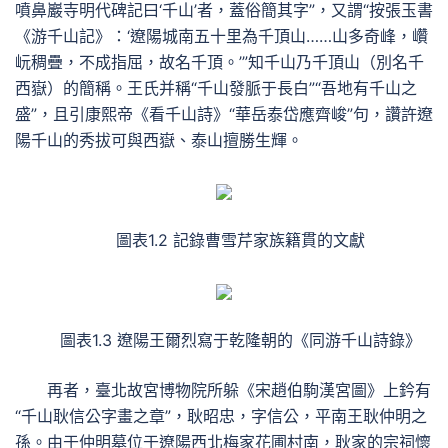
噴鼻巖寺明代碑記曰‘千山’者，蓋俗簡其字”，又謂“按張玉書
《游千山記》：‘遼陽城南五十里為千頂山……山多奇峰，巑
岏稠疊，不成指屈，故名千頂。’”知千山乃千頂山（別名千
西嶽）的簡稱。王氏并稱“千山發脈于長白”“吾地有千山之
盛”，且引康熙帝《看千山詩》“華岳泰岱應齊峻”句，讚許遼
陽千山的秀拔可與西嶽、泰山擅勝生輝。
圖表1.2 記錄曹雪芹家族籍貫的文獻
圖表1.3 遼陽王爾烈寫于乾隆朝的《同游千山詩錄》
再者，臺北故宮博物院所躲《宋趙伯駒漢宮圖》上鈐有
“千山耿信公字畫之章”，耿昭忠，字信公，平南王耿仲明之
孫。由于仲明墓位于遼陽西北梅家花圃村南，耿家的宗祠懷