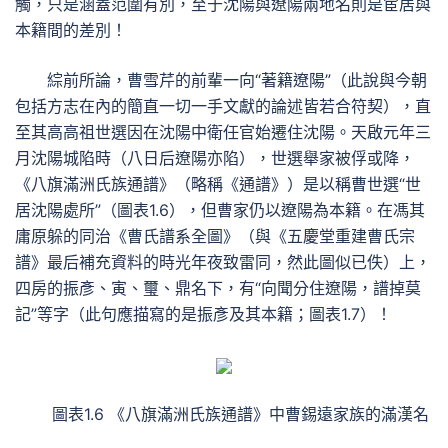
觸，只是涵蓋范圍有別，至于沈陽與遼陽兩地名則是宦居與
本籍間的差別！
綜前所論，曹雪芹的前輩一向“著籍遼陽”（此說與今朝
包括方志在內的簡直一切一手文獻的論述皆若合符契），直
至其高高祖世選因在沈陽中衛任官始遷住沈陽。天啟元年三
月沈陽城陷時（八日后遼陽亦陷），世選舉家被俘或降，
《八旗滿洲氏族通譜》（略稱《通譜》）是以稱曹世選“世
居沈陽處所”（圖表1.6），但曹家仍以遼陽為本籍。在馮其
庸原躲的同治《曹氏譜系全圖》（與《五慶堂重建曹氏宗
譜》最后補充資料的時光年夜致雷同，然此圖似已佚）上，
四房的振彥、寅、璽、鼎名下，有“向聞分住遼陽，譜掉莫
記”等字（此句應描寫的是振彥及其本籍；圖表1.7）！
圖表1.6 《八旗滿洲氏族通譜》中曹錫遠家族的滿漢名