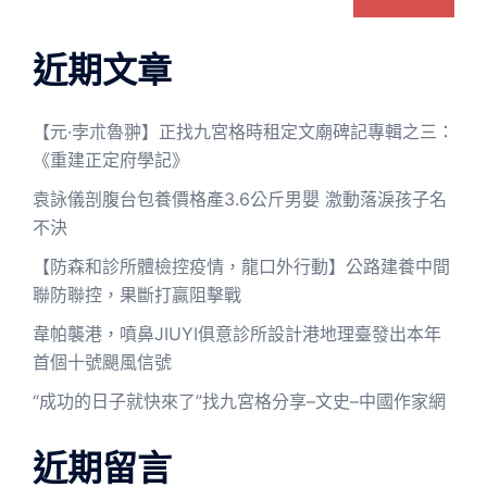
近期文章
【元·孛朮魯翀】正找九宮格時租定文廟碑記專輯之三：
《重建正定府學記》
袁詠儀剖腹台包養價格產3.6公斤男嬰 激動落淚孩子名
不決
【防森和診所體檢控疫情，龍口外行動】公路建養中間
聯防聯控，果斷打贏阻擊戰
韋帕襲港，噴鼻JIUYI俱意診所設計港地理臺發出本年
首個十號颶風信號
“成功的日子就快來了”找九宮格分享–文史–中國作家網
近期留言