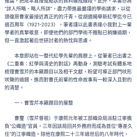
推論，把底本直接或點狀的資料連成線段。此外，本書亦將
“詳人所略、略人所詳”，盡力帶進最嚴謹的學術請求，以從
頭復原曹家最接近真正的的汗青。從胡適揭舉新紅學迄今已
過百周年（1921-2023），筆者謹以此書表達小我對上一輩
學者的真摯敬意，即便他們的部門學術不雅點已稍嫌過期，
但一直激起著后世研討者的熱忱與思慮。
本章即站在一整代紅學先輩的肩膀上，從筆者已出書之
《二重奏：紅學與清史的對話》再動身，測驗考試有體系地
梳理曹雪芹的本籍題目以及相干文獻，盼望可導正部門吠形
吠聲的過錯，進而對曹氏前輩的性命故事有一較深入且對的
的清楚。
一、曹雪芹本籍題目的厘整
曹璽（雪芹曾祖）于康熙元年被工部織染局派駐江寧擔
負“公織造”官員，三年因該局回并外務府而成為首位“專差久
任”的江寧織造。除他在康熙二十三年過世后的八年時代，