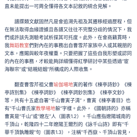
直未能提出一可周全懂得各文本記敘的統合見解。
譜牒類文獻固然凡是會追溯先祖及其遷移經過歷程，但
在無法取得血緣證據且各譜又往往不完整分歧的情況下，我
們或許該先測驗考試析探其可托度。此外，在會商籍貫時，
我
舞蹈教室
們對內在的事務出自曹雪芹家族中人或其親朋的
文本，應賜與較年夜權重。只要把握了這些自我形塑或認同
的內在的事務，才較能夠詳細懂得紅學研討中某些透過“宦
海聯宗”或“結親結姻”所構成的人際收集。
翻查曹雪芹祖父曹
瑜伽場地
寅的著作《楝亭詩鈔》《楝
亭詩別集》《楝亭詞鈔》《楝亭詞鈔別集》《楝亭文鈔》
等，共有十五處自署“千山曹寅子清”，曹寅《楝亭書目》也
有“千山曹氏家
教學場地
躲”字樣。此外，《國朝詩的》亦稱
曹寅是“千山”或“遼左”人（圖表1.2）。千山應指遼陽城南的
千頂山，乾隆四十二年遼陽王爾烈的《詠千山詩》即有“千
華千頂孰雕鎪”句（圖表1.3），注稱“千西嶽、千頂山皆見，