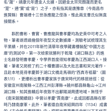
名“晟”，靖康元年遭金人北擄，因避金太宗完顏晟而更名
“寔”，通“實”或“是”）之子，亦有指其是唐豫章（今南昌市
進賢縣）曹端禮十三世孫應龍之侄孫，惟此兩支曹氏似無直
接關系。
斟酌曹彬、曹實、曹應龍與曹孝慶均為史乘中可考之人
物，筆者遂透過幾個年夜型文史數據庫，測驗考試梳理其生
平業績，并在2011年新竹清華年夜學藏書樓裝配“中國方志
庫”的測試中，第一次檢索就勝利于乾隆《湖口縣志》的進
士名錄發明曹孝慶，令學界首度得知孝慶為江西湖口人。接
著，筆者又爬梳了約二十種曹譜以及大批志書和宋元著作，
且赴本地覓得孝慶葬于湖口文橋走馬嶺的“西真寺祖墓”（圖
表1.11），更縷析出曹孝慶家族于唐宋時代的移居途徑：從
安徽宣州南陵縣→江西江州彭澤縣→饒州都昌縣龜山→江州
湖口縣，知其進贛后年夜致不出鄱陽湖周遭地域。無怪乎
《南宋館閣續錄》中曾以孝慶“貫南康”，此或因都昌縣在那
時乃隸南康軍。此外，筆者還自南宋紹興四年（1134）成書