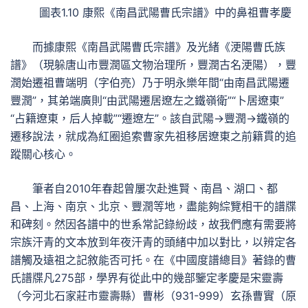
圖表1.10 康熙《南昌武陽曹氏宗譜》中的鼻祖曹孝慶
而據康熙《南昌武陽曹氏宗譜》及光緒《浭陽曹氏族
譜》（現躲唐山市豐潤區文物治理所，豐潤古名浭陽），豐
潤始遷祖曹端明（字伯亮）乃于明永樂年間“由南昌武陽遷
豐潤”，其弟端廣則“由武陽遷居遼左之鐵嶺衛”“卜居遼東”
“占籍遼東，后人掉載”“遷遼左”。該自武陽→豐潤→鐵嶺的
遷移說法，就成為紅圈追索曹家先祖移居遼東之前籍貫的追
蹤關心核心。
筆者自2010年春起曾屢次赴進賢、南昌、湖口、都
昌、上海、南京、北京、豐潤等地，盡能夠綜覽相干的譜牒
和碑刻。然因各譜中的世系常記錄紛歧，故我們應有需要將
宗族汗青的文本放到年夜汗青的頭緒中加以對比，以辨定各
譜觸及遠祖之記敘能否可托。在《中國度譜總目》著錄的曹
氏譜牒凡275部，學界有從此中的幾部鑒定孝慶是宋靈壽
（今河北石家莊市靈壽縣）曹彬（931-999）玄孫曹實（原