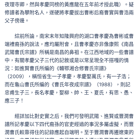
夜理寺卿，然與孝慶同榜的黃應龍在五年前才授此職）。疑
修譜者為攀附名人，遂硬將孝慶拔出曹彬后裔曹實與曹浩兩
父子傍邊。
綜前所論，南宋末年知隆興府的湖口曹孝慶為曹彬或曹
端禮裔孫的說法，應均屬附會，且曹孝慶亦非像康熙《南昌
武陽曹氏宗譜》所稱是南昌的鼻祖。在江西地域的一些曹譜
中，有關孝慶父子三代的記敘或是以常呈現全不搭嘎的情
況：如進賢曹氏所編的《贛鄂湘合修曹氏宗譜》
（2009），稱恒省生一子孝慶，孝慶娶萬氏，有一子浩；
而在龜山曹氏所編的《曹氏年夜成宗譜》（1988），則記
忠甫生子三，長名孝慶，娶柳、帥、王、夏氏，有思、愚、
應三子！
經詳加比對史實之后，我們可發明武陽、進賢或豐潤曹
譜所記孝慶以下四代裔孫的官吏經過的事況多屬虛擬，而豐
潤曹氏較靠得住的記錄應起自端明。至于豐潤曹再遷遼東的