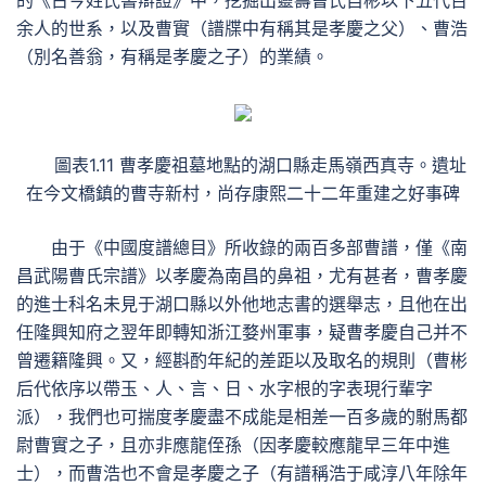
的《古今姓氏書辯證》中，挖掘出靈壽曹氏自彬以下五代百
余人的世系，以及曹實（譜牒中有稱其是孝慶之父）、曹浩
（別名善翁，有稱是孝慶之子）的業績。
圖表1.11 曹孝慶祖墓地點的湖口縣走馬嶺西真寺。遺址
在今文橋鎮的曹寺新村，尚存康熙二十二年重建之好事碑
由于《中國度譜總目》所收錄的兩百多部曹譜，僅《南
昌武陽曹氏宗譜》以孝慶為南昌的鼻祖，尤有甚者，曹孝慶
的進士科名未見于湖口縣以外他地志書的選舉志，且他在出
任隆興知府之翌年即轉知浙江婺州軍事，疑曹孝慶自己并不
曾遷籍隆興。又，經斟酌年紀的差距以及取名的規則（曹彬
后代依序以帶玉、人、言、日、水字根的字表現行輩字
派），我們也可揣度孝慶盡不成能是相差一百多歲的駙馬都
尉曹實之子，且亦非應龍侄孫（因孝慶較應龍早三年中進
士），而曹浩也不會是孝慶之子（有譜稱浩于咸淳八年除年