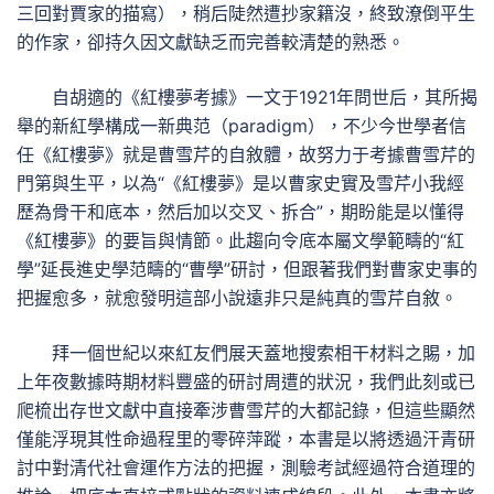
三回對賈家的描寫），稍后陡然遭抄家籍沒，終致潦倒平生
的作家，卻持久因文獻缺乏而完善較清楚的熟悉。
自胡適的《紅樓夢考據》一文于1921年問世后，其所揭
舉的新紅學構成一新典范（paradigm），不少今世學者信
任《紅樓夢》就是曹雪芹的自敘體，故努力于考據曹雪芹的
門第與生平，以為“《紅樓夢》是以曹家史實及雪芹小我經
歷為骨干和底本，然后加以交叉、拆合”，期盼能是以懂得
《紅樓夢》的要旨與情節。此趨向令底本屬文學範疇的“紅
學”延長進史學范疇的“曹學”研討，但跟著我們對曹家史事的
把握愈多，就愈發明這部小說遠非只是純真的雪芹自敘。
拜一個世紀以來紅友們展天蓋地搜索相干材料之賜，加
上年夜數據時期材料豐盛的研討周遭的狀況，我們此刻或已
爬梳出存世文獻中直接牽涉曹雪芹的大都記錄，但這些顯然
僅能浮現其性命過程里的零碎萍蹤，本書是以將透過汗青研
討中對清代社會運作方法的把握，測驗考試經過符合道理的