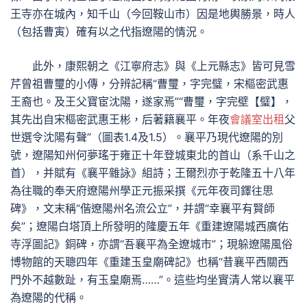
王寺亦在城內，知千山（今回鞍山市）因是地輿勝景，時人
（包括曹寅）確有以之代指遼陽的情況。
此外，康熙朝之《江寧府志》與《上元縣志》皆可見雪
芹曾祖曹璽的小傳，分辨記稱“曹璽，字完璧，宋樞密武惠
王裔也。及王父寶宦沈陽，遂家焉”“曹璽，字完壁【璧】，
其先出自宋樞密武惠王彬，后著籍襄平。年夜
會議室出租
父
世選令沈陽有聲”（圖表1.4及1.5）。襄平乃現代遼陽的別
號，遼陽知州何夢瑤于雍正十年登城東北的首山（系千山之
首），并賦有《襄平雜詠》組詩；王爾烈亦于乾隆五十八年
為往職的奉天府遼陽州學正元振采撰《元年夜司鐸往思
碑》，文末稱“偕遼陽州名流公立”，并謂“幸襄平有賢師
矣”；遼陽白塔頂上所發明的隆慶五年《重建遼陽城西廣佑
寺浮圖記》銅碑，亦謂“吾襄平為全遼城市”；現躲遼陽風俗
博物館的天聰四年《重建玉皇廟碑記》也稱“昔襄平西關西
門外不越數趾，有玉皇廟焉……”。這些均坐實清人常以襄平
為遼陽的代稱。