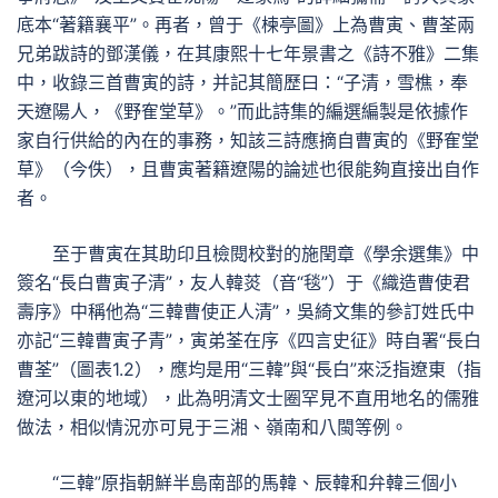
底本“著籍襄平”。再者，曾于《楝亭圖》上為曹寅、曹荃兩
兄弟跋詩的鄧漢儀，在其康熙十七年景書之《詩不雅》二集
中，收錄三首曹寅的詩，并記其簡歷曰：“子清，雪樵，奉
天遼陽人，《野隺堂草》。”而此詩集的編選編製是依據作
家自行供給的內在的事務，知該三詩應摘自曹寅的《野隺堂
草》（今佚），且曹寅著籍遼陽的論述也很能夠直接出自作
者。
至于曹寅在其助印且檢閱校對的施閏章《學余選集》中
簽名“長白曹寅子清”，友人韓菼（音“毯”）于《織造曹使君
壽序》中稱他為“三韓曹使正人清”，吳綺文集的參訂姓氏中
亦記“三韓曹寅子青”，寅弟荃在序《四言史征》時自署“長白
曹荃”（圖表1.2），應均是用“三韓”與“長白”來泛指遼東（指
遼河以東的地域），此為明清文士圈罕見不直用地名的儒雅
做法，相似情況亦可見于三湘、嶺南和八閩等例。
“三韓”原指朝鮮半島南部的馬韓、辰韓和弁韓三個小