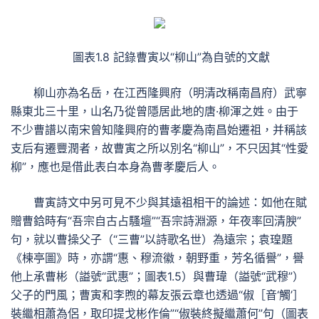
圖表1.8 記錄曹寅以“柳山”為自號的文獻
柳山亦為名岳，在江西隆興府（明清改稱南昌府）武寧
縣東北三十里，山名乃從曾隱居此地的唐·柳渾之姓。由于
不少曹譜以南宋曾知隆興府的曹孝慶為南昌始遷祖，并稱該
支后有遷豐潤者，故曹寅之所以別名“柳山”，不只因其“性愛
柳”，應也是借此表白本身為曹孝慶后人。
曹寅詩文中另可見不少與其遠祖相干的論述：如他在賦
贈曹鋡時有“吾宗自古占騷壇”“吾宗詩淵源，年夜率回清腴”
句，就以曹操父子（“三曹”以詩歌名世）為遠宗；袁瑝題
《楝亭圖》時，亦謂“惠、穆流徽，朝野重，芳名循譽”，譽
他上承曹彬（謚號“武惠”；圖表1.5）與曹瑋（謚號“武穆”）
父子的門風；曹寅和李煦的幕友張云章也透過“俶［音‘觸’］
裝繼相蕭為侶，取印提戈彬作倫”“俶裝終擬繼蕭何”句（圖表