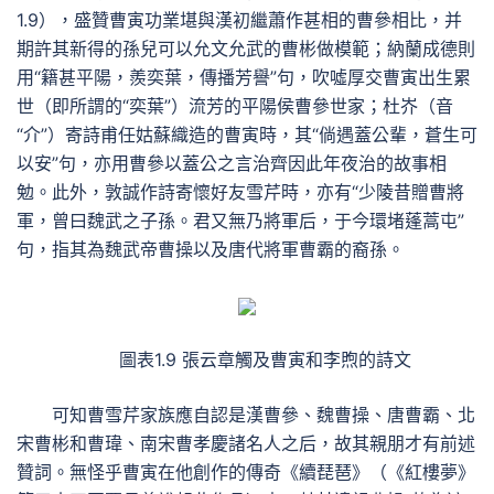
1.9），盛贊曹寅功業堪與漢初繼蕭作甚相的曹參相比，并
期許其新得的孫兒可以允文允武的曹彬做模範；納蘭成德則
用“籍甚平陽，羨奕葉，傳播芳譽”句，吹噓厚交曹寅出生累
世（即所謂的“奕葉”）流芳的平陽侯曹參世家；杜岕（音
“介”）寄詩甫任姑蘇織造的曹寅時，其“倘遇蓋公輩，蒼生可
以安”句，亦用曹參以蓋公之言治齊因此年夜治的故事相
勉。此外，敦誠作詩寄懷好友雪芹時，亦有“少陵昔贈曹將
軍，曾曰魏武之子孫。君又無乃將軍后，于今環堵蓬蒿屯”
句，指其為魏武帝曹操以及唐代將軍曹霸的裔孫。
圖表1.9 張云章觸及曹寅和李煦的詩文
可知曹雪芹家族應自認是漢曹參、魏曹操、唐曹霸、北
宋曹彬和曹瑋、南宋曹孝慶諸名人之后，故其親朋才有前述
贊詞。無怪乎曹寅在他創作的傳奇《續琵琶》（《紅樓夢》