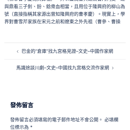
與鼎看三子釗、鈖、鋡骨血相當，且用位于隆興府的柳山為
號（直接指稱其家源出曾知隆興府的曹孝慶）。現實上，學
界對曹雪芹家族在宋元之前和遼東之外先祖（曹參、曹操
文
巴金的“倉庫”找九宮格見證–文史–中國作家網
章
導
馬識途談川劇–文史–中國找九宮格交流作家網
覽
發佈留言
發佈留言必須填寫的電子郵件地址不會公開。
必填欄
位標示為
*