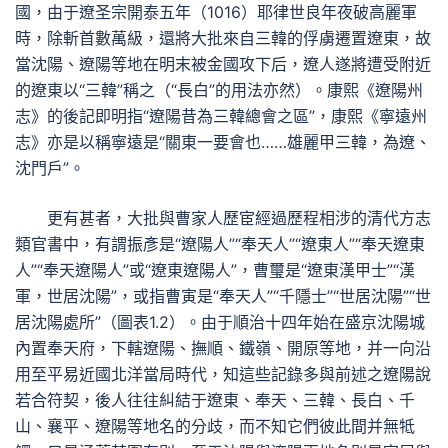
國，由于遼圣宗開泰五年（1016）耶律世良年夜破高麗軍
時，除斬首數萬級，還將大批來自三韓的俘虜遷置遼東，故
當沈陽、遼陽等地在明末被金國攻下后，遼人遂將遭受附近
的遼東以“三韓”稱之（“長白”的用法亦然）。康熙《遼陽州
志》的後記即明指“遼陽昔為三韓總會之區”，康熙《寧遠州
志》亦是以稱寧遠是“關東一要會也……雄麗甲三韓，為遼、
沈門戶”。
更有甚者，大批與曹家人歷宦經過歷程相涉的清代方志
類官書中，有謂振彥是“遼陽人”“奉天人”“遼東人”“奉天遼東
人”“奉天遼陽人”或“遼東遼陽人”，曹璽是“遼東漢甲士”“漢
軍，世居沈陽”，或指曹寅是“奉天人”“千隱士”“世居沈陽”“世
居沈陽處所”（圖表1.2）。由于順治十四年始在盛京沈陽城
內置奉天府，下轄遼陽、撫順、鐵嶺、開原等地，并一向沿
用至平易近國北洋當局時代，知這些記錄多與前述之遼陽說
若合符契，後人往往糾結于遼東、奉天、三韓、長白、千
山、襄平、遼陽等地名的分歧，而不知它們彼此間并無牴