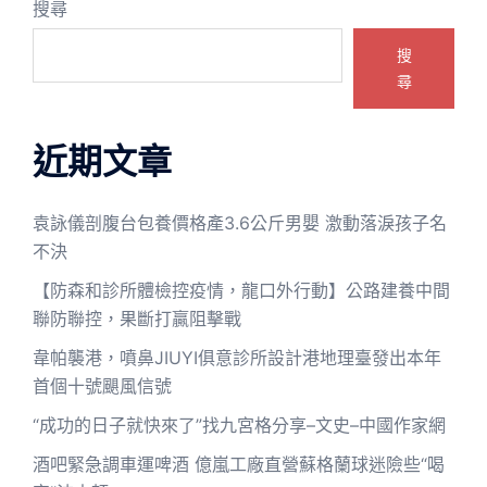
搜尋
搜
尋
近期文章
袁詠儀剖腹台包養價格產3.6公斤男嬰 激動落淚孩子名
不決
【防森和診所體檢控疫情，龍口外行動】公路建養中間
聯防聯控，果斷打贏阻擊戰
韋帕襲港，噴鼻JIUYI俱意診所設計港地理臺發出本年
首個十號颶風信號
“成功的日子就快來了”找九宮格分享–文史–中國作家網
酒吧緊急調車運啤酒 億嵐工廠直營蘇格蘭球迷險些“喝