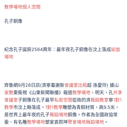
教學場地
個人空間
孔子銅像
紀念孔子誕辰2564周年：最年夜孔子銅像在汶上落成
瑜伽
場地
齊魯網9月28日訊(濟寧臺謝新
會議室出租
超 孫愛玲) 據山
家教
東衛視《山東新聞聯播》報道
教學場地
，明天，孔
共享
會議室
子銅像在孔子最早
私密空間
從政的濟
舞蹈教室
寧
1對1
教學
市汶上縣落成。
1對1教學
雕塑為青銅材質，高9.5米，
是世界上最年夜的孔子
舞蹈場地
銅像。作者為全國政協常
委、有名雕
教學場地
塑家袁熙坤
聚會場地
舞蹈場地
。