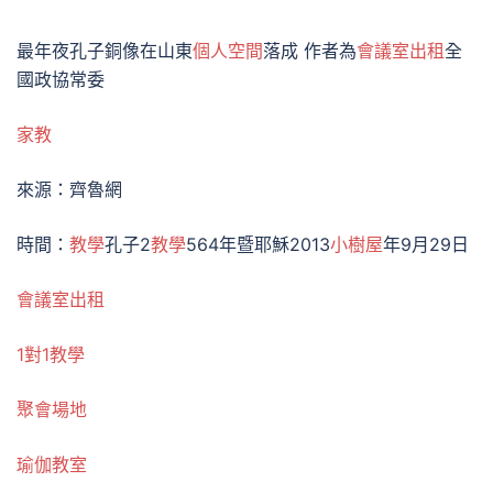
最年夜孔子銅像在山東
個人空間
落成 作者為
會議室出租
全
國政協常委
家教
來源：齊魯網
時間：
教學
孔子2
教學
564年暨耶穌2013
小樹屋
年9月29日
會議室出租
1對1教學
聚會場地
瑜伽教室