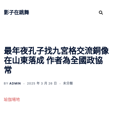
跳
至
影子在跳舞
主
要
內
容
最年夜孔子找九宮格交流銅像
在山東落成 作者為全國政協
常
BY
ADMIN
2025 年 3 月 26 日
未分類
瑜伽場地