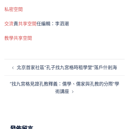
私密空間
交流
責
共享空間
任編輯：李泗潮
教學
共享空間
文
北京首家社區“孔子找九宮格時租學堂”落戶什剎海
章
導
“找九宮格見證孔教釋義：儒學、儒家與孔教的分際”學
覽
術講座
發佈留言